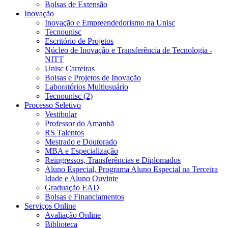
Bolsas de Extensão
Inovação
Inovação e Empreendedorismo na Unisc
Tecnounisc
Escritório de Projetos
Núcleo de Inovação e Transferência de Tecnologia -
NITT
Unisc Carreiras
Bolsas e Projetos de Inovação
Laboratórios Multiusuário
Tecnounisc (2)
Processo Seletivo
Vestibular
Professor do Amanhã
RS Talentos
Mestrado e Doutorado
MBA e Especialização
Reingressos, Transferências e Diplomados
Aluno Especial, Programa Aluno Especial na Terceira
Idade e Aluno Ouvinte
Graduação EAD
Bolsas e Financiamentos
Serviços Online
Avaliação Online
Biblioteca