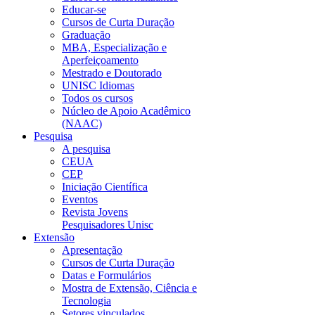
Educar-se
Cursos de Curta Duração
Graduação
MBA, Especialização e
Aperfeiçoamento
Mestrado e Doutorado
UNISC Idiomas
Todos os cursos
Núcleo de Apoio Acadêmico
(NAAC)
Pesquisa
A pesquisa
CEUA
CEP
Iniciação Científica
Eventos
Revista Jovens
Pesquisadores Unisc
Extensão
Apresentação
Cursos de Curta Duração
Datas e Formulários
Mostra de Extensão, Ciência e
Tecnologia
Setores vinculados