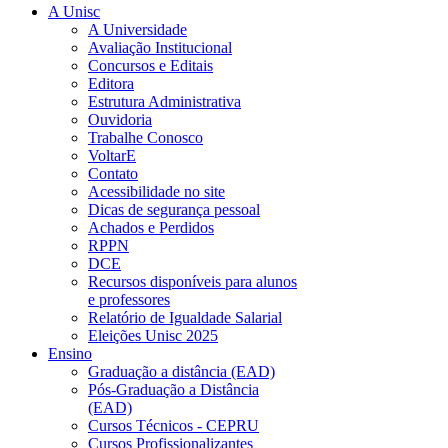
A Unisc
A Universidade
Avaliação Institucional
Concursos e Editais
Editora
Estrutura Administrativa
Ouvidoria
Trabalhe Conosco
VoltarE
Contato
Acessibilidade no site
Dicas de segurança pessoal
Achados e Perdidos
RPPN
DCE
Recursos disponíveis para alunos
e professores
Relatório de Igualdade Salarial
Eleições Unisc 2025
Ensino
Graduação a distância (EAD)
Pós-Graduação a Distância
(EAD)
Cursos Técnicos - CEPRU
Cursos Profissionalizantes