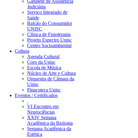
Gabinete de Assistência
Judiciária
Serviço Integrado de
Saúde
Balcão do Consumidor
UNISC
Clínica de Fisioterapia
Projeto Espectro Unisc
Centro Socioambiental
Cultura
Agenda Cultural
Coro da Unisc
Escola de Música
Núcleo de Arte e Cultura
Orquestra de Câmara da
Unisc
Pinacoteca Unisc
Eventos / Certificados
VI Encontro em
Neurociências
XXIV Semana
Acadêmica da Biologia
Semana Acadêmica da
Estética