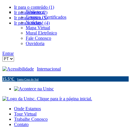
Ir para o conteúdo (1)
Biblioteca
Ir para o menu (2)
Eventos / Certificados
Ir para a busca (3)
Notícias
Ir para o rodapé (4)
Mapa Virtual
Mural Eletrônico
Fale Conosco
Ouvidoria
Entrar
Acessibilidade
Internacional
15.5°C
Santa Cruz do Sul
Onde Estamos
Tour Virtual
Trabalhe Conosco
Contato