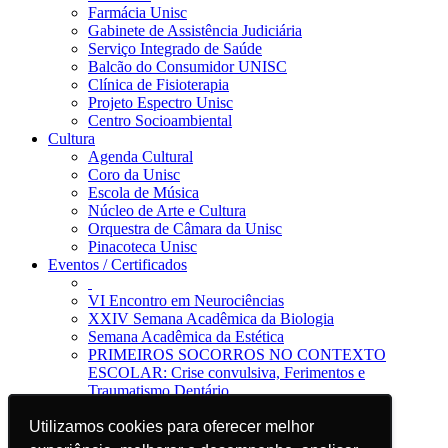
Farmácia Unisc
Gabinete de Assistência Judiciária
Serviço Integrado de Saúde
Balcão do Consumidor UNISC
Clínica de Fisioterapia
Projeto Espectro Unisc
Centro Socioambiental
Cultura
Agenda Cultural
Coro da Unisc
Escola de Música
Núcleo de Arte e Cultura
Orquestra de Câmara da Unisc
Pinacoteca Unisc
Eventos / Certificados
VI Encontro em Neurociências
XXIV Semana Acadêmica da Biologia
Semana Acadêmica da Estética
PRIMEIROS SOCORROS NO CONTEXTO
ESCOLAR: Crise convulsiva, Ferimentos e
Traumatismo Dentário
Notícias
Utilizamos cookies para oferecer melhor
Utilizamos cookies para oferecer melhor
Jornal da Unisc
Notícias