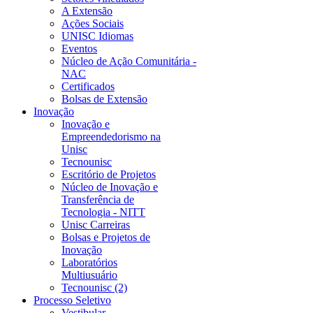
A Extensão
Ações Sociais
UNISC Idiomas
Eventos
Núcleo de Ação Comunitária -
NAC
Certificados
Bolsas de Extensão
Inovação
Inovação e
Empreendedorismo na
Unisc
Tecnounisc
Escritório de Projetos
Núcleo de Inovação e
Transferência de
Tecnologia - NITT
Unisc Carreiras
Bolsas e Projetos de
Inovação
Laboratórios
Multiusuário
Tecnounisc (2)
Processo Seletivo
Vestibular