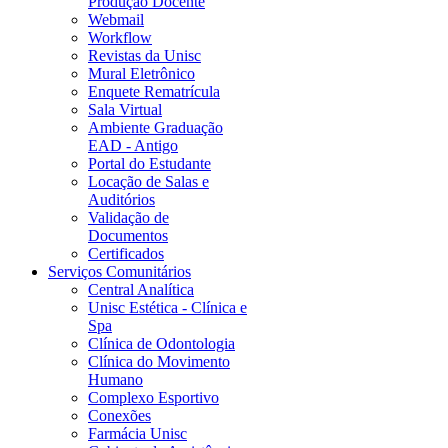
Produção Docente
Webmail
Workflow
Revistas da Unisc
Mural Eletrônico
Enquete Rematrícula
Sala Virtual
Ambiente Graduação
EAD - Antigo
Portal do Estudante
Locação de Salas e
Auditórios
Validação de
Documentos
Certificados
Serviços Comunitários
Central Analítica
Unisc Estética - Clínica e
Spa
Clínica de Odontologia
Clínica do Movimento
Humano
Complexo Esportivo
Conexões
Farmácia Unisc