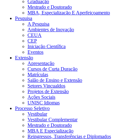
Graduação
Mestrado e Doutorado
MBA, Especialização E Aperfeiçoamento
Pesquisa
A Pesquisa
Ambientes de Inovação
CEUA
CEP
Iniciação Científica
Eventos
Extensão
Apresentação
Cursos de Curta Duração
Matrículas
Salão de Ensino e Extensão
Setores Vincualdos
Projetos de Extensão
Ações Sociais
UNISC Idiomas
Processo Seletivo
Vestibular
Vestibular Complementar
Mestrado e Doutorado
MBA E Especialização
Reingressos, Transferências e Diplomados