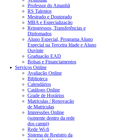
Professor do Amanhã
RS Talentos
Mestrado e Doutorado
MBA e Especialização
Reingressos, Transferências e
Diplomados
Aluno Especial, Programa Aluno
Especial na Terceira Idade e Aluno
Ouvinte
Graduação EAD
Bolsas e Financiamentos
Serviços Online
Avaliação Online
Biblioteca
Calendários
Catálogo Online
Grade de Horários
Matriculas / Renovação
de Matriculas
Impressões Online
(somente dentro da rede
dos campi)
Rede Wi-fi
Sistema de Registro da