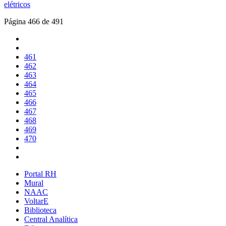
elétricos
Página 466 de 491
461
462
463
464
465
466
467
468
469
470
Portal RH
Mural
NAAC
VoltarE
Biblioteca
Central Analítica