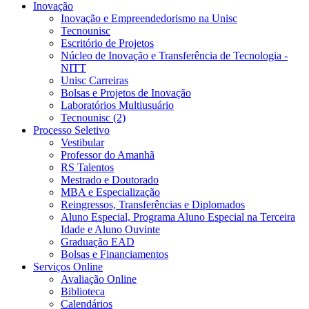
Inovação
Inovação e Empreendedorismo na Unisc
Tecnounisc
Escritório de Projetos
Núcleo de Inovação e Transferência de Tecnologia -
NITT
Unisc Carreiras
Bolsas e Projetos de Inovação
Laboratórios Multiusuário
Tecnounisc (2)
Processo Seletivo
Vestibular
Professor do Amanhã
RS Talentos
Mestrado e Doutorado
MBA e Especialização
Reingressos, Transferências e Diplomados
Aluno Especial, Programa Aluno Especial na Terceira
Idade e Aluno Ouvinte
Graduação EAD
Bolsas e Financiamentos
Serviços Online
Avaliação Online
Biblioteca
Calendários