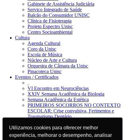
Gabinete de Assistência Judiciária
Serviço Integrado de Saúde
Balcão do Consumidor UNISC
Clínica de Fisioterapia
Projeto Espectro Unisc
Centro Socioambiental
Cultura
Agenda Cultural
Coro da Unisc
Escola de Música
Núcleo de Arte e Cultura
Orquestra de Câmara da Unisc
Pinacoteca Unisc
Eventos / Certificados
VI Encontro em Neurociências
XXIV Semana Acadêmica da Biologia
Semana Acadêmica da Estética
PRIMEIROS SOCORROS NO CONTEXTO
ESCOLAR: Crise convulsiva, Ferimentos e
Traumatismo Dentário
Notícias
Utilizamos cookies para oferecer melhor
Utilizamos cookies para oferecer melhor
Jornal da Unisc
Notícias
experiência, melhorar o desempenho, analisar
experiência, melhorar o desempenho, analisar
Imprensa