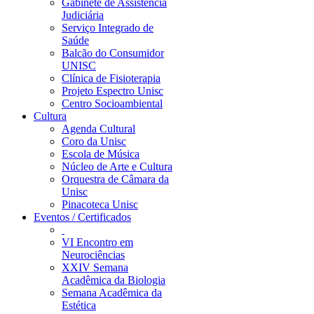
Gabinete de Assistência
Judiciária
Serviço Integrado de
Saúde
Balcão do Consumidor
UNISC
Clínica de Fisioterapia
Projeto Espectro Unisc
Centro Socioambiental
Cultura
Agenda Cultural
Coro da Unisc
Escola de Música
Núcleo de Arte e Cultura
Orquestra de Câmara da
Unisc
Pinacoteca Unisc
Eventos / Certificados
VI Encontro em
Neurociências
XXIV Semana
Acadêmica da Biologia
Semana Acadêmica da
Estética