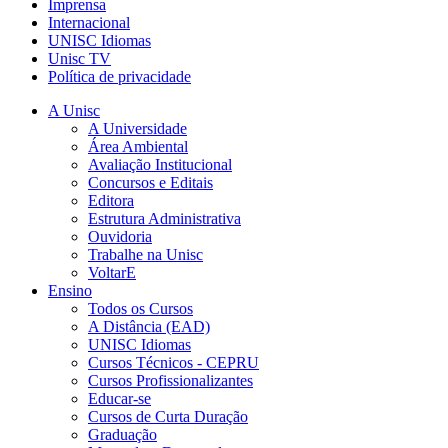
Imprensa
Internacional
UNISC Idiomas
Unisc TV
Política de privacidade
A Unisc
A Universidade
Área Ambiental
Avaliação Institucional
Concursos e Editais
Editora
Estrutura Administrativa
Ouvidoria
Trabalhe na Unisc
VoltarE
Ensino
Todos os Cursos
A Distância (EAD)
UNISC Idiomas
Cursos Técnicos - CEPRU
Cursos Profissionalizantes
Educar-se
Cursos de Curta Duração
Graduação