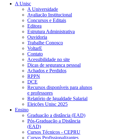
A Unisc
A Universidade
Avaliação Institucional
Concursos e Editais
Editora
Estrutura Administrativa
Ouvidoria
Trabalhe Conosco
VoltarE
Contato
Acessibilidade no site
Dicas de segurança pessoal
Achados e Perdidos
RPPN
DCE
Recursos disponíveis para alunos
e professores
Relatório de Igualdade Salarial
Eleições Unisc 2025
Ensino
Graduação a distância (EAD)
Pós-Graduação a Distância
(EAD)
Cursos Técnicos - CEPRU
Cursos Profissionalizantes