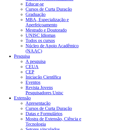
Educar-se
Cursos de Curta Duração
Graduação
MBA, Especialização e
Aperfeiçoamento
Mestrado e Doutorado
UNISC Idiomas
Todos os cursos
Núcleo de Apoio Acadêmico
(NAAC)
Pesquisa
A pesquisa
CEUA
CEP
Iniciação Científica
Eventos
Revista Jovens
Pesquisadores Unisc
Extensão
Apresentação
Cursos de Curta Duração
Datas e Formulários
Mostra de Extensão, Ciência e
Tecnologia
Setores vinculados