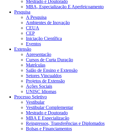
Mestrado e Doutorado
MBA, Especialização E Aperfeiçoamento
Pesquisa
A Pesquisa
Ambientes de Inovação
CEUA
CEP
Iniciação Científica
Eventos
Extensão
Apresentação
Cursos de Curta Duração
Matrículas
Salão de Ensino e Extensão
Setores Vincualdos
Projetos de Extensão
Ações Sociais
UNISC Idiomas
Processo Seletivo
Vestibular
Vestibular Complementar
Mestrado e Doutorado
MBA E Especialização
Reingressos, Transferências e Diplomados
Bolsas e Financiamentos