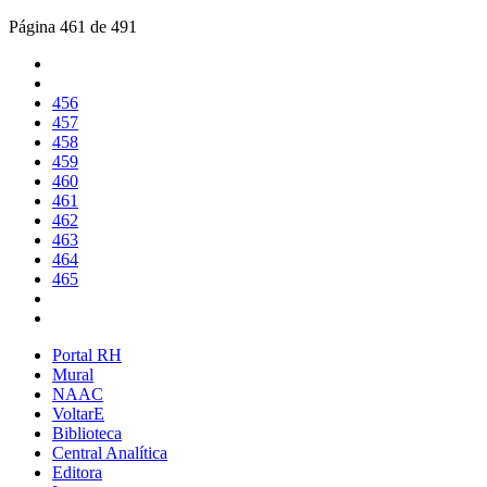
Página 461 de 491
456
457
458
459
460
461
462
463
464
465
Portal RH
Mural
NAAC
VoltarE
Biblioteca
Central Analítica
Editora