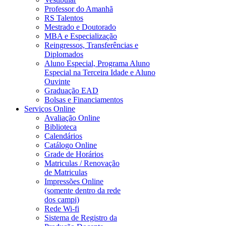
Professor do Amanhã
RS Talentos
Mestrado e Doutorado
MBA e Especialização
Reingressos, Transferências e
Diplomados
Aluno Especial, Programa Aluno
Especial na Terceira Idade e Aluno
Ouvinte
Graduação EAD
Bolsas e Financiamentos
Serviços Online
Avaliação Online
Biblioteca
Calendários
Catálogo Online
Grade de Horários
Matriculas / Renovação
de Matriculas
Impressões Online
(somente dentro da rede
dos campi)
Rede Wi-fi
Sistema de Registro da