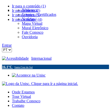
Ir para o conteúdo (1)
Biblioteca
Ir para o menu (2)
Eventos / Certificados
Ir para a busca (3)
Notícias
Ir para o rodapé (4)
Mapa Virtual
Mural Eletrônico
Fale Conosco
Ouvidoria
Entrar
Acessibilidade
Internacional
16.1°C
Santa Cruz do Sul
Onde Estamos
Tour Virtual
Trabalhe Conosco
Contato