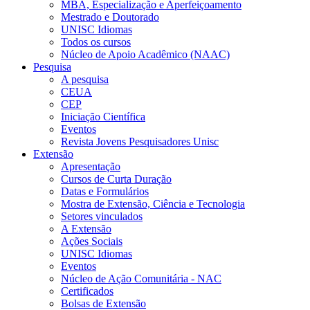
MBA, Especialização e Aperfeiçoamento
Mestrado e Doutorado
UNISC Idiomas
Todos os cursos
Núcleo de Apoio Acadêmico (NAAC)
Pesquisa
A pesquisa
CEUA
CEP
Iniciação Científica
Eventos
Revista Jovens Pesquisadores Unisc
Extensão
Apresentação
Cursos de Curta Duração
Datas e Formulários
Mostra de Extensão, Ciência e Tecnologia
Setores vinculados
A Extensão
Ações Sociais
UNISC Idiomas
Eventos
Núcleo de Ação Comunitária - NAC
Certificados
Bolsas de Extensão