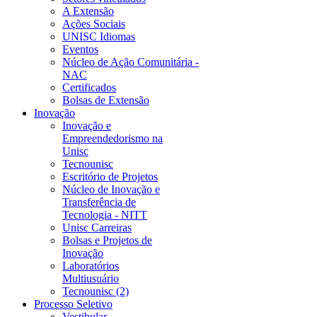
A Extensão
Ações Sociais
UNISC Idiomas
Eventos
Núcleo de Ação Comunitária -
NAC
Certificados
Bolsas de Extensão
Inovação
Inovação e
Empreendedorismo na
Unisc
Tecnounisc
Escritório de Projetos
Núcleo de Inovação e
Transferência de
Tecnologia - NITT
Unisc Carreiras
Bolsas e Projetos de
Inovação
Laboratórios
Multiusuário
Tecnounisc (2)
Processo Seletivo
Vestibular