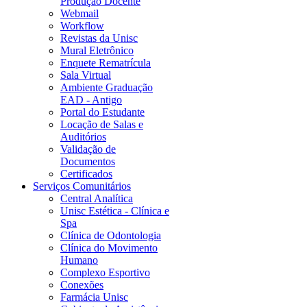
Produção Docente
Webmail
Workflow
Revistas da Unisc
Mural Eletrônico
Enquete Rematrícula
Sala Virtual
Ambiente Graduação
EAD - Antigo
Portal do Estudante
Locação de Salas e
Auditórios
Validação de
Documentos
Certificados
Serviços Comunitários
Central Analítica
Unisc Estética - Clínica e
Spa
Clínica de Odontologia
Clínica do Movimento
Humano
Complexo Esportivo
Conexões
Farmácia Unisc