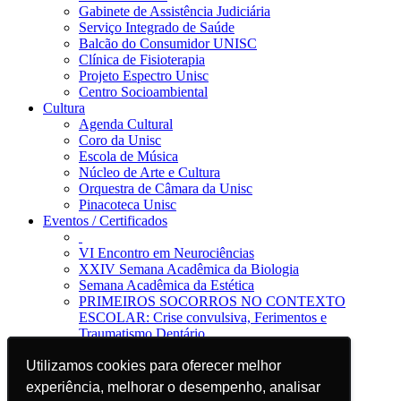
Gabinete de Assistência Judiciária
Serviço Integrado de Saúde
Balcão do Consumidor UNISC
Clínica de Fisioterapia
Projeto Espectro Unisc
Centro Socioambiental
Cultura
Agenda Cultural
Coro da Unisc
Escola de Música
Núcleo de Arte e Cultura
Orquestra de Câmara da Unisc
Pinacoteca Unisc
Eventos / Certificados
VI Encontro em Neurociências
XXIV Semana Acadêmica da Biologia
Semana Acadêmica da Estética
PRIMEIROS SOCORROS NO CONTEXTO
ESCOLAR: Crise convulsiva, Ferimentos e
Traumatismo Dentário
Notícias
Utilizamos cookies para oferecer melhor
Utilizamos cookies para oferecer melhor
Jornal da Unisc
Notícias
experiência, melhorar o desempenho, analisar
experiência, melhorar o desempenho, analisar
Imprensa