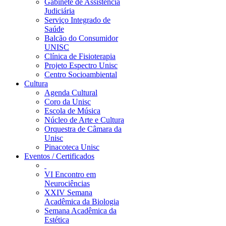
Gabinete de Assistência
Judiciária
Serviço Integrado de
Saúde
Balcão do Consumidor
UNISC
Clínica de Fisioterapia
Projeto Espectro Unisc
Centro Socioambiental
Cultura
Agenda Cultural
Coro da Unisc
Escola de Música
Núcleo de Arte e Cultura
Orquestra de Câmara da
Unisc
Pinacoteca Unisc
Eventos / Certificados
VI Encontro em
Neurociências
XXIV Semana
Acadêmica da Biologia
Semana Acadêmica da
Estética