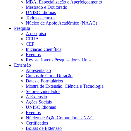
MBA, Especialização e Aperfeiçoamento
Mestrado e Doutorado
UNISC Idiomas
Todos os cursos
Núcleo de Apoio Acadêmico (NAAC)
Pesquisa
A pesquisa
CEUA
CEP
Iniciação Científica
Eventos
Revista Jovens Pesquisadores Unisc
Extensão
Apresentação
Cursos de Curta Duração
Datas e Formulários
Mostra de Extensão, Ciência e Tecnologia
Setores vinculados
A Extensão
Ações Sociais
UNISC Idiomas
Eventos
Núcleo de Ação Comunitária - NAC
Certificados
Bolsas de Extensão