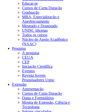
Educar-se
Cursos de Curta Duração
Graduação
MBA, Especialização e
Aperfeiçoamento
Mestrado e Doutorado
UNISC Idiomas
Todos os cursos
Núcleo de Apoio Acadêmico
(NAAC)
Pesquisa
A pesquisa
CEUA
CEP
Iniciação Científica
Eventos
Revista Jovens
Pesquisadores Unisc
Extensão
Apresentação
Cursos de Curta Duração
Datas e Formulários
Mostra de Extensão, Ciência e
Tecnologia
Setores vinculados