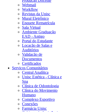
Produção Docente
Webmail
Workflow
Revistas da Unisc
Mural Eletrônico
Enquete Rematrícula
Sala Virtual
Ambiente Graduação
EAD - Antigo
Portal do Estudante
Locação de Salas e
Auditórios
Validação de
Documentos
Certificados
Serviços Comunitários
Central Analítica
Unisc Estética - Clínica e
Spa
Clínica de Odontologia
Clínica do Movimento
Humano
Complexo Esportivo
Conexões
Farmácia Unisc