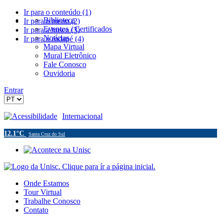
Ir para o conteúdo (1)
Biblioteca
Ir para o menu (2)
Eventos / Certificados
Ir para a busca (3)
Notícias
Ir para o rodapé (4)
Mapa Virtual
Mural Eletrônico
Fale Conosco
Ouvidoria
Entrar
Acessibilidade
Internacional
12.1°C
Santa Cruz do Sul
Onde Estamos
Tour Virtual
Trabalhe Conosco
Contato