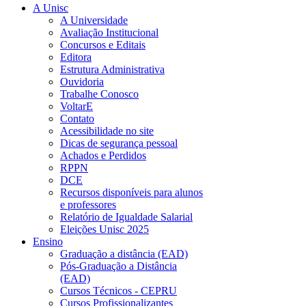
A Unisc
A Universidade
Avaliação Institucional
Concursos e Editais
Editora
Estrutura Administrativa
Ouvidoria
Trabalhe Conosco
VoltarE
Contato
Acessibilidade no site
Dicas de segurança pessoal
Achados e Perdidos
RPPN
DCE
Recursos disponíveis para alunos
e professores
Relatório de Igualdade Salarial
Eleições Unisc 2025
Ensino
Graduação a distância (EAD)
Pós-Graduação a Distância
(EAD)
Cursos Técnicos - CEPRU
Cursos Profissionalizantes