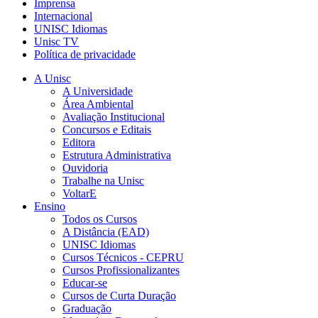
Imprensa
Internacional
UNISC Idiomas
Unisc TV
Política de privacidade
A Unisc
A Universidade
Área Ambiental
Avaliação Institucional
Concursos e Editais
Editora
Estrutura Administrativa
Ouvidoria
Trabalhe na Unisc
VoltarE
Ensino
Todos os Cursos
A Distância (EAD)
UNISC Idiomas
Cursos Técnicos - CEPRU
Cursos Profissionalizantes
Educar-se
Cursos de Curta Duração
Graduação