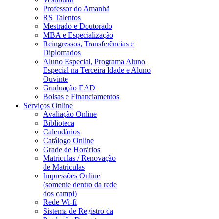
Professor do Amanhã
RS Talentos
Mestrado e Doutorado
MBA e Especialização
Reingressos, Transferências e
Diplomados
Aluno Especial, Programa Aluno
Especial na Terceira Idade e Aluno
Ouvinte
Graduação EAD
Bolsas e Financiamentos
Serviços Online
Avaliação Online
Biblioteca
Calendários
Catálogo Online
Grade de Horários
Matriculas / Renovação
de Matriculas
Impressões Online
(somente dentro da rede
dos campi)
Rede Wi-fi
Sistema de Registro da