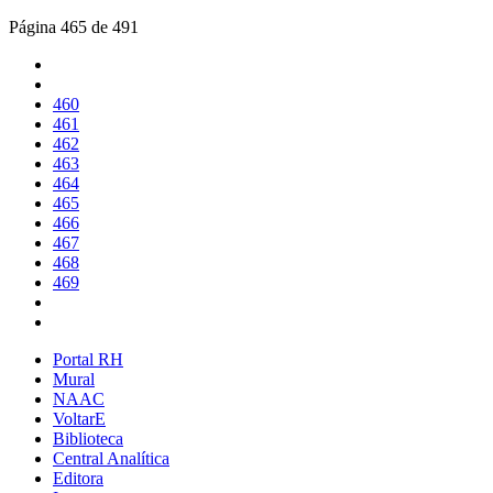
Página 465 de 491
460
461
462
463
464
465
466
467
468
469
Portal RH
Mural
NAAC
VoltarE
Biblioteca
Central Analítica
Editora