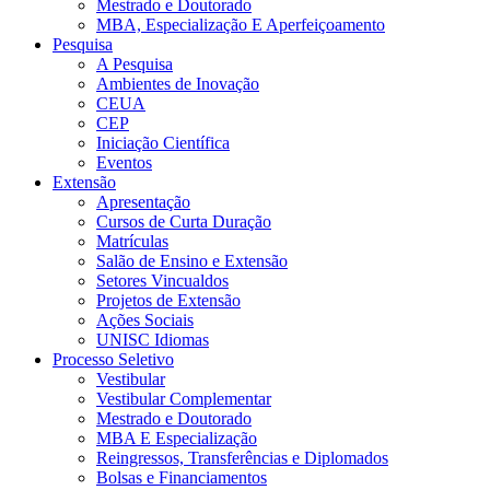
Mestrado e Doutorado
MBA, Especialização E Aperfeiçoamento
Pesquisa
A Pesquisa
Ambientes de Inovação
CEUA
CEP
Iniciação Científica
Eventos
Extensão
Apresentação
Cursos de Curta Duração
Matrículas
Salão de Ensino e Extensão
Setores Vincualdos
Projetos de Extensão
Ações Sociais
UNISC Idiomas
Processo Seletivo
Vestibular
Vestibular Complementar
Mestrado e Doutorado
MBA E Especialização
Reingressos, Transferências e Diplomados
Bolsas e Financiamentos