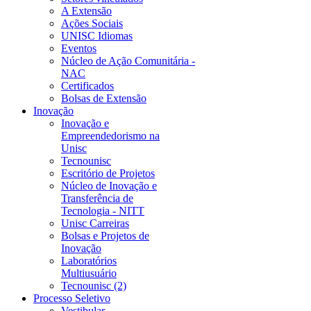
A Extensão
Ações Sociais
UNISC Idiomas
Eventos
Núcleo de Ação Comunitária -
NAC
Certificados
Bolsas de Extensão
Inovação
Inovação e
Empreendedorismo na
Unisc
Tecnounisc
Escritório de Projetos
Núcleo de Inovação e
Transferência de
Tecnologia - NITT
Unisc Carreiras
Bolsas e Projetos de
Inovação
Laboratórios
Multiusuário
Tecnounisc (2)
Processo Seletivo
Vestibular