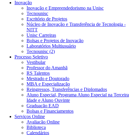
Inovação
Inovação e Empreendedorismo na Unisc
Tecnounisc
Escritório de Projetos
Núcleo de Inovação e Transferência de Tecnologia -
NITT
Unisc Carreiras
Bolsas e Projetos de Inovação
Laboratórios Multiusuário
Tecnounisc (2)
Processo Seletivo
Vestibular
Professor do Amanhã
RS Talentos
Mestrado e Doutorado
MBA e Especialização
Reingressos, Transferências e Diplomados
Aluno Especial, Programa Aluno Especial na Terceira
Idade e Aluno Ouvinte
Graduação EAD
Bolsas e Financiamentos
Serviços Online
Avaliação Online
Biblioteca
Calendários