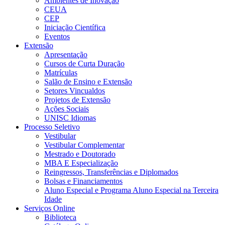
Ambientes de Inovação
CEUA
CEP
Iniciação Científica
Eventos
Extensão
Apresentação
Cursos de Curta Duração
Matrículas
Salão de Ensino e Extensão
Setores Vincualdos
Projetos de Extensão
Ações Sociais
UNISC Idiomas
Processo Seletivo
Vestibular
Vestibular Complementar
Mestrado e Doutorado
MBA E Especialização
Reingressos, Transferências e Diplomados
Bolsas e Financiamentos
Aluno Especial e Programa Aluno Especial na Terceira
Idade
Serviços Online
Biblioteca