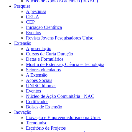
Núcleo de Apoio Acadêmico (NAAC)
Pesquisa
A pesquisa
CEUA
CEP
Iniciação Científica
Eventos
Revista Jovens Pesquisadores Unisc
Extensão
Apresentação
Cursos de Curta Duração
Datas e Formulários
Mostra de Extensão, Ciência e Tecnologia
Setores vinculados
A Extensão
Ações Sociais
UNISC Idiomas
Eventos
Núcleo de Ação Comunitária - NAC
Certificados
Bolsas de Extensão
Inovação
Inovação e Empreendedorismo na Unisc
Tecnounisc
Escritório de Projetos