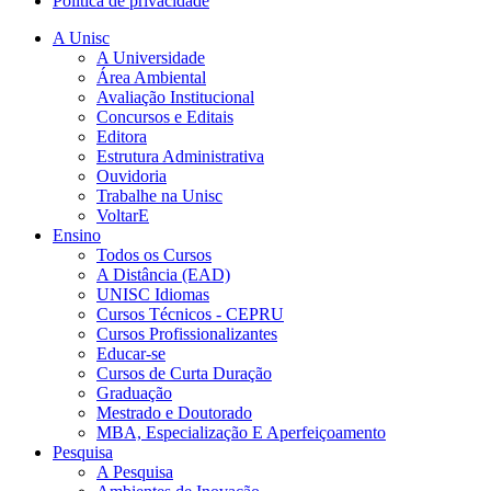
Política de privacidade
A Unisc
A Universidade
Área Ambiental
Avaliação Institucional
Concursos e Editais
Editora
Estrutura Administrativa
Ouvidoria
Trabalhe na Unisc
VoltarE
Ensino
Todos os Cursos
A Distância (EAD)
UNISC Idiomas
Cursos Técnicos - CEPRU
Cursos Profissionalizantes
Educar-se
Cursos de Curta Duração
Graduação
Mestrado e Doutorado
MBA, Especialização E Aperfeiçoamento
Pesquisa
A Pesquisa