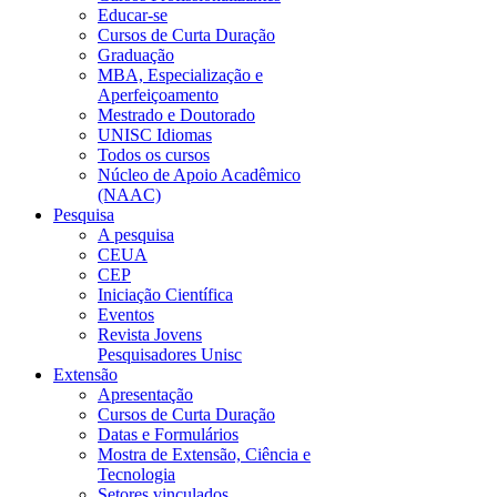
Educar-se
Cursos de Curta Duração
Graduação
MBA, Especialização e
Aperfeiçoamento
Mestrado e Doutorado
UNISC Idiomas
Todos os cursos
Núcleo de Apoio Acadêmico
(NAAC)
Pesquisa
A pesquisa
CEUA
CEP
Iniciação Científica
Eventos
Revista Jovens
Pesquisadores Unisc
Extensão
Apresentação
Cursos de Curta Duração
Datas e Formulários
Mostra de Extensão, Ciência e
Tecnologia
Setores vinculados