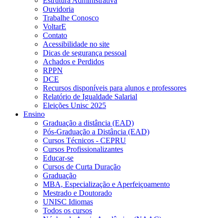
Estrutura Administrativa
Ouvidoria
Trabalhe Conosco
VoltarE
Contato
Acessibilidade no site
Dicas de segurança pessoal
Achados e Perdidos
RPPN
DCE
Recursos disponíveis para alunos e professores
Relatório de Igualdade Salarial
Eleições Unisc 2025
Ensino
Graduação a distância (EAD)
Pós-Graduação a Distância (EAD)
Cursos Técnicos - CEPRU
Cursos Profissionalizantes
Educar-se
Cursos de Curta Duração
Graduação
MBA, Especialização e Aperfeiçoamento
Mestrado e Doutorado
UNISC Idiomas
Todos os cursos