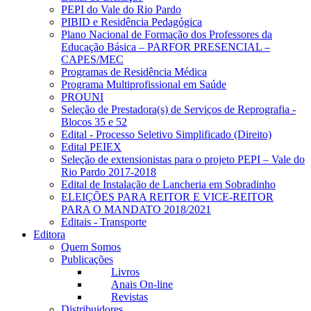
PEPI do Vale do Rio Pardo
PIBID e Residência Pedagógica
Plano Nacional de Formação dos Professores da
Educação Básica – PARFOR PRESENCIAL –
CAPES/MEC
Programas de Residência Médica
Programa Multiprofissional em Saúde
PROUNI
Seleção de Prestadora(s) de Serviços de Reprografia -
Blocos 35 e 52
Edital - Processo Seletivo Simplificado (Direito)
Edital PEIEX
Seleção de extensionistas para o projeto PEPI – Vale do
Rio Pardo 2017-2018
Edital de Instalação de Lancheria em Sobradinho
ELEIÇÕES PARA REITOR E VICE-REITOR
PARA O MANDATO 2018/2021
Editais - Transporte
Editora
Quem Somos
Publicações
Livros
Anais On-line
Revistas
Distribuidores