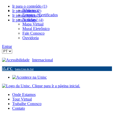
Ir para o conteúdo (1)
Biblioteca
Ir para o menu (2)
Eventos / Certificados
Ir para a busca (3)
Notícias
Ir para o rodapé (4)
Mapa Virtual
Mural Eletrônico
Fale Conosco
Ouvidoria
Entrar
Acessibilidade
Internacional
15.4°C
Santa Cruz do Sul
Onde Estamos
Tour Virtual
Trabalhe Conosco
Contato