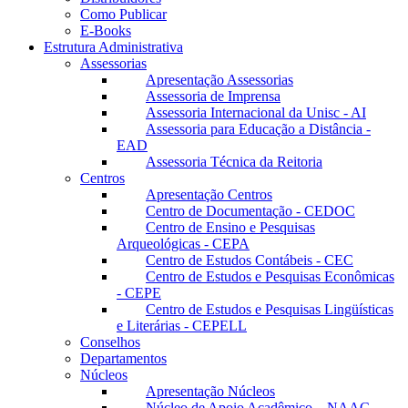
Como Publicar
E-Books
Estrutura Administrativa
Assessorias
Apresentação Assessorias
Assessoria de Imprensa
Assessoria Internacional da Unisc - AI
Assessoria para Educação a Distância -
EAD
Assessoria Técnica da Reitoria
Centros
Apresentação Centros
Centro de Documentação - CEDOC
Centro de Ensino e Pesquisas
Arqueológicas - CEPA
Centro de Estudos Contábeis - CEC
Centro de Estudos e Pesquisas Econômicas
- CEPE
Centro de Estudos e Pesquisas Lingüísticas
e Literárias - CEPELL
Conselhos
Departamentos
Núcleos
Apresentação Núcleos
Núcleo de Apoio Acadêmico – NAAC