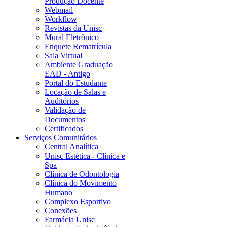
Produção Docente
Webmail
Workflow
Revistas da Unisc
Mural Eletrônico
Enquete Rematrícula
Sala Virtual
Ambiente Graduação
EAD - Antigo
Portal do Estudante
Locação de Salas e
Auditórios
Validação de
Documentos
Certificados
Serviços Comunitários
Central Analítica
Unisc Estética - Clínica e
Spa
Clínica de Odontologia
Clínica do Movimento
Humano
Complexo Esportivo
Conexões
Farmácia Unisc