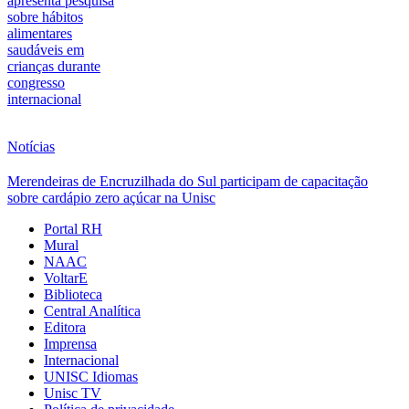
apresenta pesquisa
sobre hábitos
alimentares
saudáveis em
crianças durante
congresso
internacional
Notícias
Merendeiras de Encruzilhada do Sul participam de capacitação
sobre cardápio zero açúcar na Unisc
Portal RH
Mural
NAAC
VoltarE
Biblioteca
Central Analítica
Editora
Imprensa
Internacional
UNISC Idiomas
Unisc TV