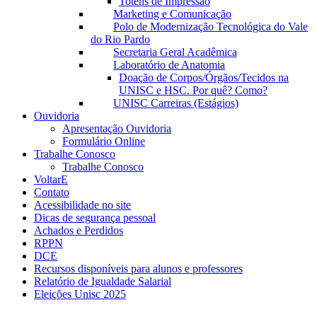
Totens de Impressão
Marketing e Comunicação
Polo de Modernização Tecnológica do Vale
do Rio Pardo
Secretaria Geral Acadêmica
Laboratório de Anatomia
Doação de Corpos/Órgãos/Tecidos na
UNISC e HSC. Por quê? Como?
UNISC Carreiras (Estágios)
Ouvidoria
Apresentação Ouvidoria
Formulário Online
Trabalhe Conosco
Trabalhe Conosco
VoltarE
Contato
Acessibilidade no site
Dicas de segurança pessoal
Achados e Perdidos
RPPN
DCE
Recursos disponíveis para alunos e professores
Relatório de Igualdade Salarial
Eleições Unisc 2025