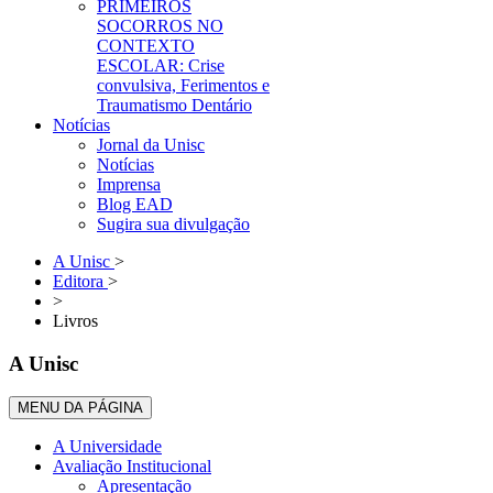
PRIMEIROS
SOCORROS NO
CONTEXTO
ESCOLAR: Crise
convulsiva, Ferimentos e
Traumatismo Dentário
Notícias
Jornal da Unisc
Notícias
Imprensa
Blog EAD
Sugira sua divulgação
A Unisc
>
Editora
>
>
Livros
A Unisc
MENU DA PÁGINA
A Universidade
Avaliação Institucional
Apresentação