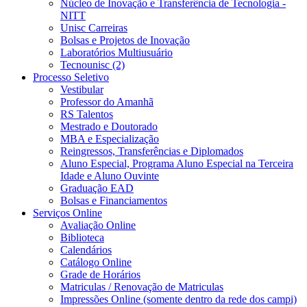
Núcleo de Inovação e Transferência de Tecnologia -
NITT
Unisc Carreiras
Bolsas e Projetos de Inovação
Laboratórios Multiusuário
Tecnounisc (2)
Processo Seletivo
Vestibular
Professor do Amanhã
RS Talentos
Mestrado e Doutorado
MBA e Especialização
Reingressos, Transferências e Diplomados
Aluno Especial, Programa Aluno Especial na Terceira
Idade e Aluno Ouvinte
Graduação EAD
Bolsas e Financiamentos
Serviços Online
Avaliação Online
Biblioteca
Calendários
Catálogo Online
Grade de Horários
Matriculas / Renovação de Matriculas
Impressões Online (somente dentro da rede dos campi)