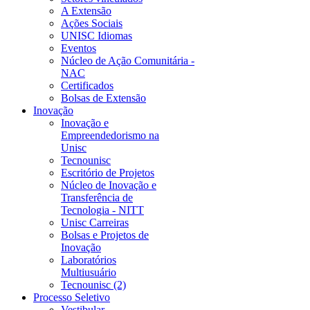
A Extensão
Ações Sociais
UNISC Idiomas
Eventos
Núcleo de Ação Comunitária -
NAC
Certificados
Bolsas de Extensão
Inovação
Inovação e
Empreendedorismo na
Unisc
Tecnounisc
Escritório de Projetos
Núcleo de Inovação e
Transferência de
Tecnologia - NITT
Unisc Carreiras
Bolsas e Projetos de
Inovação
Laboratórios
Multiusuário
Tecnounisc (2)
Processo Seletivo
Vestibular