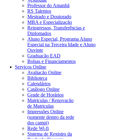
Professor do Amanhã
RS Talentos
Mestrado e Doutorado
MBA e Especialização
Reingressos, Transferências e
Diplomados
Aluno Especial, Programa Aluno
Especial na Terceira Idade e Aluno
Ouvinte
Graduação EAD
Bolsas e Financiamentos
Serviços Online
Avaliação Online
Biblioteca
Calendários
Catálogo Online
Grade de Horários
Matriculas / Renovação
de Matriculas
Impressões Online
(somente dentro da rede
dos campi)
Rede Wi-fi
Sistema de Registro da