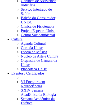
Gabinete de Assistência
Judiciária
Serviço Integrado de
Saúde
Balcão do Consumidor
UNISC
Clínica de Fisioterapia
Projeto Espectro Unisc
Centro Socioambiental
Cultura
Agenda Cultural
Coro da Unisc
Escola de Música
Núcleo de Arte e Cultura
Orquestra de Câmara da
Unisc
Pinacoteca Unisc
Eventos / Certificados
VI Encontro em
Neurociências
XXIV Semana
Acadêmica da Biologia
Semana Acadêmica da
Estética