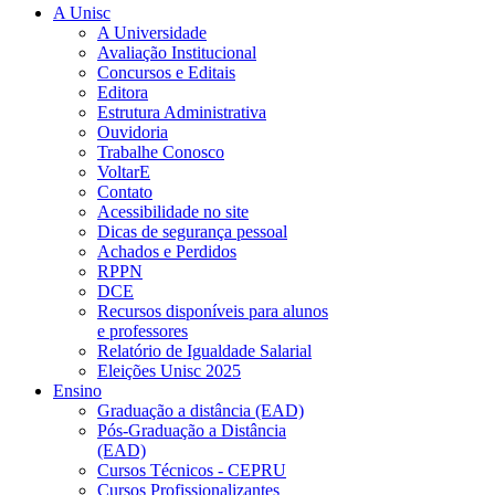
A Unisc
A Universidade
Avaliação Institucional
Concursos e Editais
Editora
Estrutura Administrativa
Ouvidoria
Trabalhe Conosco
VoltarE
Contato
Acessibilidade no site
Dicas de segurança pessoal
Achados e Perdidos
RPPN
DCE
Recursos disponíveis para alunos
e professores
Relatório de Igualdade Salarial
Eleições Unisc 2025
Ensino
Graduação a distância (EAD)
Pós-Graduação a Distância
(EAD)
Cursos Técnicos - CEPRU
Cursos Profissionalizantes