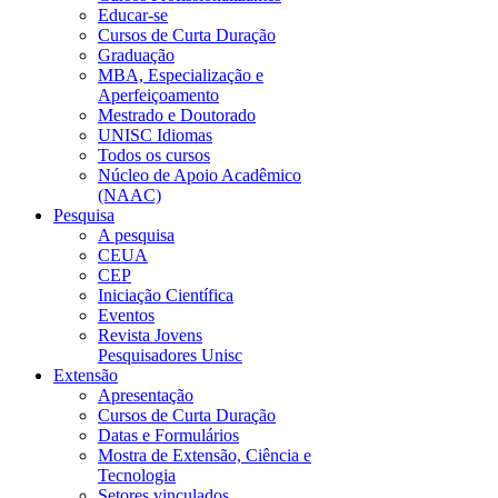
Educar-se
Cursos de Curta Duração
Graduação
MBA, Especialização e
Aperfeiçoamento
Mestrado e Doutorado
UNISC Idiomas
Todos os cursos
Núcleo de Apoio Acadêmico
(NAAC)
Pesquisa
A pesquisa
CEUA
CEP
Iniciação Científica
Eventos
Revista Jovens
Pesquisadores Unisc
Extensão
Apresentação
Cursos de Curta Duração
Datas e Formulários
Mostra de Extensão, Ciência e
Tecnologia
Setores vinculados