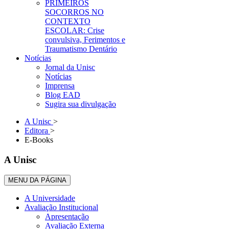
PRIMEIROS
SOCORROS NO
CONTEXTO
ESCOLAR: Crise
convulsiva, Ferimentos e
Traumatismo Dentário
Notícias
Jornal da Unisc
Notícias
Imprensa
Blog EAD
Sugira sua divulgação
A Unisc
>
Editora
>
E-Books
A Unisc
MENU DA PÁGINA
A Universidade
Avaliação Institucional
Apresentação
Avaliação Externa