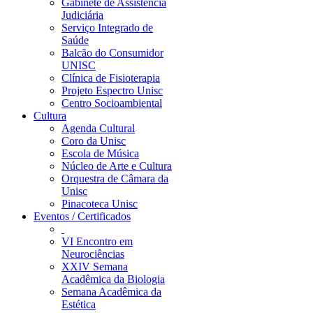
Gabinete de Assistência
Judiciária
Serviço Integrado de
Saúde
Balcão do Consumidor
UNISC
Clínica de Fisioterapia
Projeto Espectro Unisc
Centro Socioambiental
Cultura
Agenda Cultural
Coro da Unisc
Escola de Música
Núcleo de Arte e Cultura
Orquestra de Câmara da
Unisc
Pinacoteca Unisc
Eventos / Certificados
VI Encontro em
Neurociências
XXIV Semana
Acadêmica da Biologia
Semana Acadêmica da
Estética