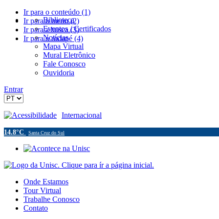
Ir para o conteúdo (1)
Biblioteca
Ir para o menu (2)
Eventos / Certificados
Ir para a busca (3)
Notícias
Ir para o rodapé (4)
Mapa Virtual
Mural Eletrônico
Fale Conosco
Ouvidoria
Entrar
Acessibilidade
Internacional
14.8°C
Santa Cruz do Sul
Onde Estamos
Tour Virtual
Trabalhe Conosco
Contato