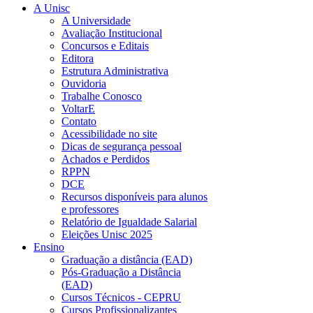
A Unisc
A Universidade
Avaliação Institucional
Concursos e Editais
Editora
Estrutura Administrativa
Ouvidoria
Trabalhe Conosco
VoltarE
Contato
Acessibilidade no site
Dicas de segurança pessoal
Achados e Perdidos
RPPN
DCE
Recursos disponíveis para alunos
e professores
Relatório de Igualdade Salarial
Eleições Unisc 2025
Ensino
Graduação a distância (EAD)
Pós-Graduação a Distância
(EAD)
Cursos Técnicos - CEPRU
Cursos Profissionalizantes