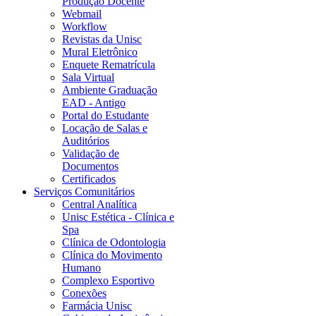
Produção Docente
Webmail
Workflow
Revistas da Unisc
Mural Eletrônico
Enquete Rematrícula
Sala Virtual
Ambiente Graduação
EAD - Antigo
Portal do Estudante
Locação de Salas e
Auditórios
Validação de
Documentos
Certificados
Serviços Comunitários
Central Analítica
Unisc Estética - Clínica e
Spa
Clínica de Odontologia
Clínica do Movimento
Humano
Complexo Esportivo
Conexões
Farmácia Unisc