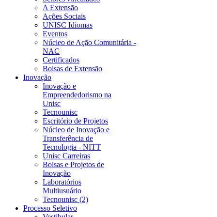
A Extensão
Ações Sociais
UNISC Idiomas
Eventos
Núcleo de Ação Comunitária -
NAC
Certificados
Bolsas de Extensão
Inovação
Inovação e
Empreendedorismo na
Unisc
Tecnounisc
Escritório de Projetos
Núcleo de Inovação e
Transferência de
Tecnologia - NITT
Unisc Carreiras
Bolsas e Projetos de
Inovação
Laboratórios
Multiusuário
Tecnounisc (2)
Processo Seletivo
Vestibular