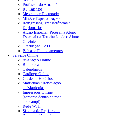
Professor do Amanhã
RS Talentos
Mestrado e Doutorado
MBA e Especialização
Reingressos, Transferências e
Diplomados
Aluno Especial, Programa Aluno
Especial na Terceira Idade e Aluno
Ouvinte
Graduação EAD
Bolsas e Financiamentos
Serviços Online
Avaliação Online
Biblioteca
Calendários
Catálogo Online
Grade de Horários
Matriculas / Renovação
de Matriculas
Impressões Online
(somente dentro da rede
dos campi)
Rede Wi-fi
Sistema de Registro da