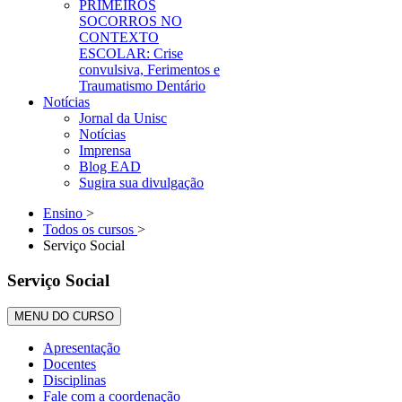
PRIMEIROS
SOCORROS NO
CONTEXTO
ESCOLAR: Crise
convulsiva, Ferimentos e
Traumatismo Dentário
Notícias
Jornal da Unisc
Notícias
Imprensa
Blog EAD
Sugira sua divulgação
Ensino
>
Todos os cursos
>
Serviço Social
Serviço Social
MENU DO CURSO
Apresentação
Docentes
Disciplinas
Fale com a coordenação