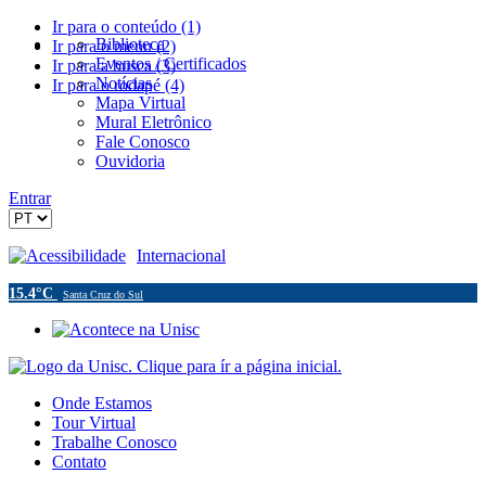
Ir para o conteúdo (1)
Biblioteca
Ir para o menu (2)
Eventos / Certificados
Ir para a busca (3)
Notícias
Ir para o rodapé (4)
Mapa Virtual
Mural Eletrônico
Fale Conosco
Ouvidoria
Entrar
Acessibilidade
Internacional
15.4°C
Santa Cruz do Sul
Onde Estamos
Tour Virtual
Trabalhe Conosco
Contato