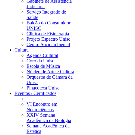
Gabinete de Assistência
Judiciária
Serviço Integrado de
Saúde
Balcão do Consumidor
UNISC
Clínica de Fisioterapia
Projeto Espectro Unisc
Centro Socioambiental
Cultura
Agenda Cultural
Coro da Unisc
Escola de Música
Núcleo de Arte e Cultura
Orquestra de Câmara da
Unisc
Pinacoteca Unisc
Eventos / Certificados
VI Encontro em
Neurociências
XXIV Semana
Acadêmica da Biologia
Semana Acadêmica da
Estética