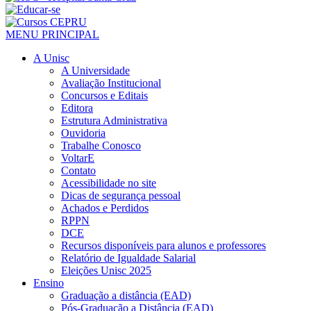
MENU PRINCIPAL
A Unisc
A Universidade
Avaliação Institucional
Concursos e Editais
Editora
Estrutura Administrativa
Ouvidoria
Trabalhe Conosco
VoltarE
Contato
Acessibilidade no site
Dicas de segurança pessoal
Achados e Perdidos
RPPN
DCE
Recursos disponíveis para alunos e professores
Relatório de Igualdade Salarial
Eleições Unisc 2025
Ensino
Graduação a distância (EAD)
Pós-Graduação a Distância (EAD)