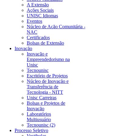
A Extensão
Ações Sociais
UNISC Idiomas
Eventos
Núcleo de Ação Comunitária -
NAC
Certificados
Bolsas de Extensão
Inovação
Inovação e
Empreendedorismo na
Unisc
Tecnounisc
Escritório de Projetos
Núcleo de Inovação e
Transferência de
Tecnologia - NITT
Unisc Carreiras
Bolsas e Projetos de
Inovação
Laboratórios
Multiusuário
Tecnounisc (2)
Processo Seletivo
Vestibular