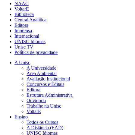
NAAC
VoltarE
Biblioteca
Central Analítica
Editora
Imprensa
Internacional
UNISC Idiomas
Unisc TV
Política de privacidade
A Unisc
A Universidade
Área Ambiental
Avaliação Institucional
Concursos e Editais
Editora
Estrutura Administrativa
Ouvidoria
Trabalhe na Unisc
VoltarE
Ensino
Todos os Cursos
A Distância (EAD)
UNISC Idiomas