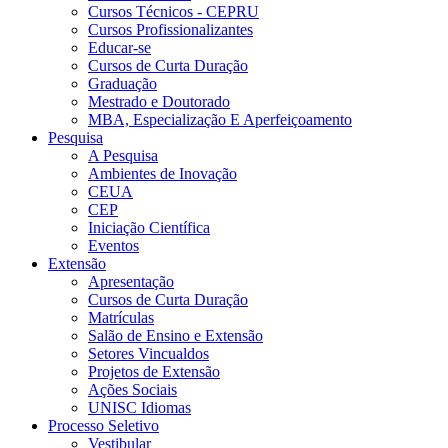
Cursos Técnicos - CEPRU
Cursos Profissionalizantes
Educar-se
Cursos de Curta Duração
Graduação
Mestrado e Doutorado
MBA, Especialização E Aperfeiçoamento
Pesquisa
A Pesquisa
Ambientes de Inovação
CEUA
CEP
Iniciação Científica
Eventos
Extensão
Apresentação
Cursos de Curta Duração
Matrículas
Salão de Ensino e Extensão
Setores Vincualdos
Projetos de Extensão
Ações Sociais
UNISC Idiomas
Processo Seletivo
Vestibular