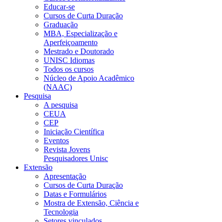
Educar-se
Cursos de Curta Duração
Graduação
MBA, Especialização e
Aperfeiçoamento
Mestrado e Doutorado
UNISC Idiomas
Todos os cursos
Núcleo de Apoio Acadêmico
(NAAC)
Pesquisa
A pesquisa
CEUA
CEP
Iniciação Científica
Eventos
Revista Jovens
Pesquisadores Unisc
Extensão
Apresentação
Cursos de Curta Duração
Datas e Formulários
Mostra de Extensão, Ciência e
Tecnologia
Setores vinculados