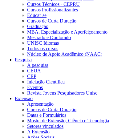
Cursos Técnicos - CEPRU
Cursos Profissionalizantes
Educar-se
Cursos de Curta Duração
Graduação
MBA, Especialização e Aperfeiçoamento
Mestrado e Doutorado
UNISC Idiomas
Todos os cursos
Núcleo de Apoio Acadêmico (NAAC)
Pesquisa
A pesquisa
CEUA
CEP
Iniciação Científica
Eventos
Revista Jovens Pesquisadores Unisc
Extensão
Apresentação
Cursos de Curta Duração
Datas e Formulários
Mostra de Extensão, Ciência e Tecnologia
Setores vinculados
A Extensão
Ações Sociais