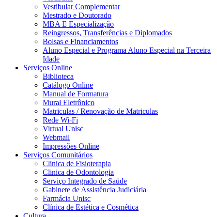
Vestibular Complementar
Mestrado e Doutorado
MBA E Especialização
Reingressos, Transferências e Diplomados
Bolsas e Financiamentos
Aluno Especial e Programa Aluno Especial na Terceira
Idade
Serviços Online
Biblioteca
Catálogo Online
Manual de Formatura
Mural Eletrônico
Matriculas / Renovação de Matriculas
Rede Wi-Fi
Virtual Unisc
Webmail
Impressões Online
Serviços Comunitários
Clinica de Fisioterapia
Clinica de Odontologia
Serviço Integrado de Saúde
Gabinete de Assistência Judiciária
Farmácia Unisc
Clínica de Estética e Cosmética
Cultura