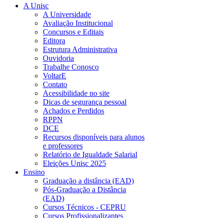
A Unisc
A Universidade
Avaliação Institucional
Concursos e Editais
Editora
Estrutura Administrativa
Ouvidoria
Trabalhe Conosco
VoltarE
Contato
Acessibilidade no site
Dicas de segurança pessoal
Achados e Perdidos
RPPN
DCE
Recursos disponíveis para alunos
e professores
Relatório de Igualdade Salarial
Eleições Unisc 2025
Ensino
Graduação a distância (EAD)
Pós-Graduação a Distância
(EAD)
Cursos Técnicos - CEPRU
Cursos Profissionalizantes