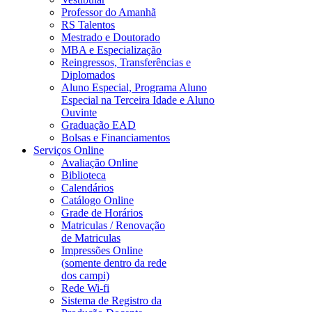
Professor do Amanhã
RS Talentos
Mestrado e Doutorado
MBA e Especialização
Reingressos, Transferências e
Diplomados
Aluno Especial, Programa Aluno
Especial na Terceira Idade e Aluno
Ouvinte
Graduação EAD
Bolsas e Financiamentos
Serviços Online
Avaliação Online
Biblioteca
Calendários
Catálogo Online
Grade de Horários
Matriculas / Renovação
de Matriculas
Impressões Online
(somente dentro da rede
dos campi)
Rede Wi-fi
Sistema de Registro da