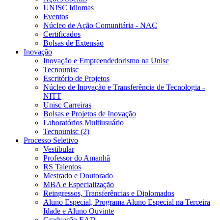
UNISC Idiomas
Eventos
Núcleo de Ação Comunitária - NAC
Certificados
Bolsas de Extensão
Inovação
Inovação e Empreendedorismo na Unisc
Tecnounisc
Escritório de Projetos
Núcleo de Inovação e Transferência de Tecnologia -
NITT
Unisc Carreiras
Bolsas e Projetos de Inovação
Laboratórios Multiusuário
Tecnounisc (2)
Processo Seletivo
Vestibular
Professor do Amanhã
RS Talentos
Mestrado e Doutorado
MBA e Especialização
Reingressos, Transferências e Diplomados
Aluno Especial, Programa Aluno Especial na Terceira
Idade e Aluno Ouvinte
Graduação EAD