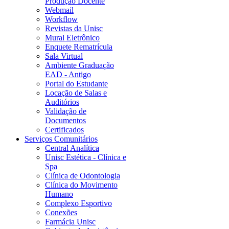
Produção Docente
Webmail
Workflow
Revistas da Unisc
Mural Eletrônico
Enquete Rematrícula
Sala Virtual
Ambiente Graduação
EAD - Antigo
Portal do Estudante
Locação de Salas e
Auditórios
Validação de
Documentos
Certificados
Serviços Comunitários
Central Analítica
Unisc Estética - Clínica e
Spa
Clínica de Odontologia
Clínica do Movimento
Humano
Complexo Esportivo
Conexões
Farmácia Unisc