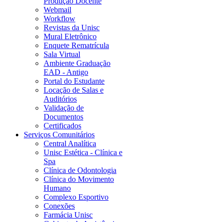
Produção Docente
Webmail
Workflow
Revistas da Unisc
Mural Eletrônico
Enquete Rematrícula
Sala Virtual
Ambiente Graduação
EAD - Antigo
Portal do Estudante
Locação de Salas e
Auditórios
Validação de
Documentos
Certificados
Serviços Comunitários
Central Analítica
Unisc Estética - Clínica e
Spa
Clínica de Odontologia
Clínica do Movimento
Humano
Complexo Esportivo
Conexões
Farmácia Unisc