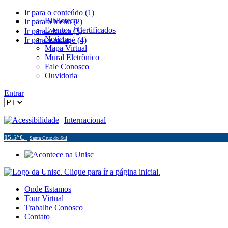
Ir para o conteúdo (1)
Biblioteca
Ir para o menu (2)
Eventos / Certificados
Ir para a busca (3)
Notícias
Ir para o rodapé (4)
Mapa Virtual
Mural Eletrônico
Fale Conosco
Ouvidoria
Entrar
Acessibilidade
Internacional
15.5°C
Santa Cruz do Sul
Onde Estamos
Tour Virtual
Trabalhe Conosco
Contato