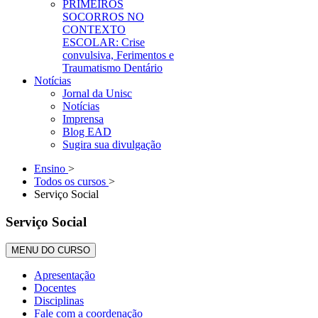
PRIMEIROS
SOCORROS NO
CONTEXTO
ESCOLAR: Crise
convulsiva, Ferimentos e
Traumatismo Dentário
Notícias
Jornal da Unisc
Notícias
Imprensa
Blog EAD
Sugira sua divulgação
Ensino
>
Todos os cursos
>
Serviço Social
Serviço Social
MENU DO CURSO
Apresentação
Docentes
Disciplinas
Fale com a coordenação