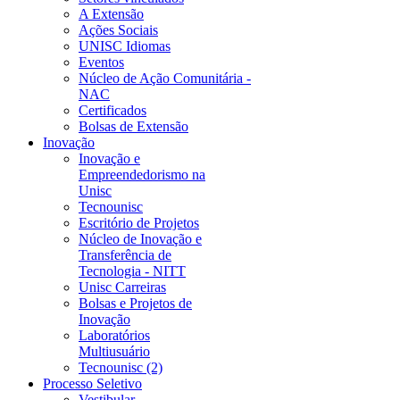
A Extensão
Ações Sociais
UNISC Idiomas
Eventos
Núcleo de Ação Comunitária -
NAC
Certificados
Bolsas de Extensão
Inovação
Inovação e
Empreendedorismo na
Unisc
Tecnounisc
Escritório de Projetos
Núcleo de Inovação e
Transferência de
Tecnologia - NITT
Unisc Carreiras
Bolsas e Projetos de
Inovação
Laboratórios
Multiusuário
Tecnounisc (2)
Processo Seletivo
Vestibular