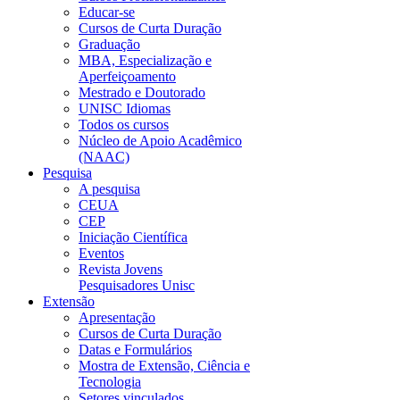
Educar-se
Cursos de Curta Duração
Graduação
MBA, Especialização e
Aperfeiçoamento
Mestrado e Doutorado
UNISC Idiomas
Todos os cursos
Núcleo de Apoio Acadêmico
(NAAC)
Pesquisa
A pesquisa
CEUA
CEP
Iniciação Científica
Eventos
Revista Jovens
Pesquisadores Unisc
Extensão
Apresentação
Cursos de Curta Duração
Datas e Formulários
Mostra de Extensão, Ciência e
Tecnologia
Setores vinculados