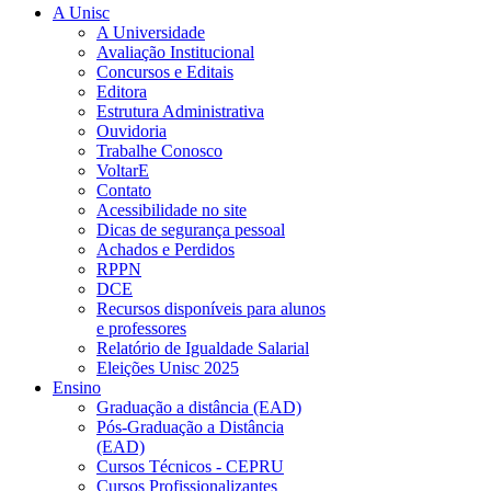
A Unisc
A Universidade
Avaliação Institucional
Concursos e Editais
Editora
Estrutura Administrativa
Ouvidoria
Trabalhe Conosco
VoltarE
Contato
Acessibilidade no site
Dicas de segurança pessoal
Achados e Perdidos
RPPN
DCE
Recursos disponíveis para alunos
e professores
Relatório de Igualdade Salarial
Eleições Unisc 2025
Ensino
Graduação a distância (EAD)
Pós-Graduação a Distância
(EAD)
Cursos Técnicos - CEPRU
Cursos Profissionalizantes