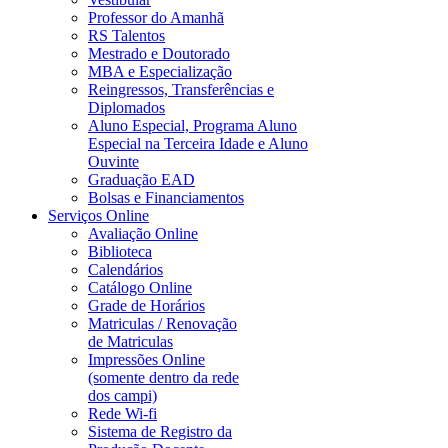
Professor do Amanhã
RS Talentos
Mestrado e Doutorado
MBA e Especialização
Reingressos, Transferências e
Diplomados
Aluno Especial, Programa Aluno
Especial na Terceira Idade e Aluno
Ouvinte
Graduação EAD
Bolsas e Financiamentos
Serviços Online
Avaliação Online
Biblioteca
Calendários
Catálogo Online
Grade de Horários
Matriculas / Renovação
de Matriculas
Impressões Online
(somente dentro da rede
dos campi)
Rede Wi-fi
Sistema de Registro da