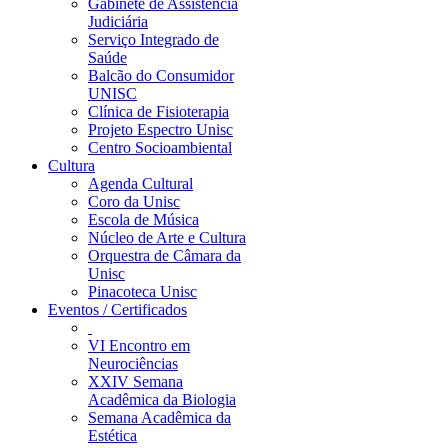
Gabinete de Assistência
Judiciária
Serviço Integrado de
Saúde
Balcão do Consumidor
UNISC
Clínica de Fisioterapia
Projeto Espectro Unisc
Centro Socioambiental
Cultura
Agenda Cultural
Coro da Unisc
Escola de Música
Núcleo de Arte e Cultura
Orquestra de Câmara da
Unisc
Pinacoteca Unisc
Eventos / Certificados
VI Encontro em
Neurociências
XXIV Semana
Acadêmica da Biologia
Semana Acadêmica da
Estética