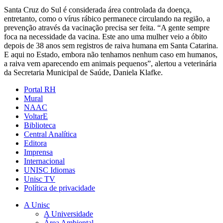
Santa Cruz do Sul é considerada área controlada da doença,
entretanto, como o vírus rábico permanece circulando na região, a
prevenção através da vacinação precisa ser feita. “A gente sempre
foca na necessidade da vacina. Este ano uma mulher veio a óbito
depois de 38 anos sem registros de raiva humana em Santa Catarina.
E aqui no Estado, embora não tenhamos nenhum caso em humanos,
a raiva vem aparecendo em animais pequenos”, alertou a veterinária
da Secretaria Municipal de Saúde, Daniela Klafke.
Portal RH
Mural
NAAC
VoltarE
Biblioteca
Central Analítica
Editora
Imprensa
Internacional
UNISC Idiomas
Unisc TV
Política de privacidade
A Unisc
A Universidade
Área Ambiental