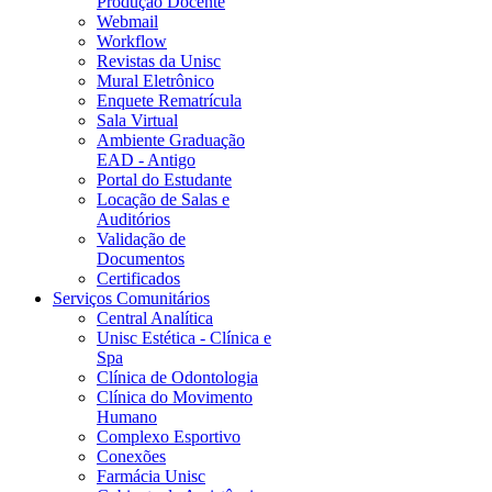
Produção Docente
Webmail
Workflow
Revistas da Unisc
Mural Eletrônico
Enquete Rematrícula
Sala Virtual
Ambiente Graduação
EAD - Antigo
Portal do Estudante
Locação de Salas e
Auditórios
Validação de
Documentos
Certificados
Serviços Comunitários
Central Analítica
Unisc Estética - Clínica e
Spa
Clínica de Odontologia
Clínica do Movimento
Humano
Complexo Esportivo
Conexões
Farmácia Unisc