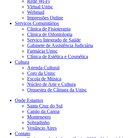
Rede Wi-Fi
Virtual Unisc
Webmail
Impressões Online
Serviços Comunitários
Clinica de Fisioterapia
Clinica de Odontologia
Serviço Integrado de Saúde
Gabinete de Assistência Judiciária
Farmácia Unisc
Clínica de Estética e Cosmética
Cultura
Agenda Cultural
Coro da Unisc
Escola de Música
Núcleo de Arte e Cultura
Orquestra de Câmara da Unisc
Onde Estamos
Santa Cruz do Sul
Capão da Canoa
Montenegro
Sobradinho
Venâncio Aires
Contato