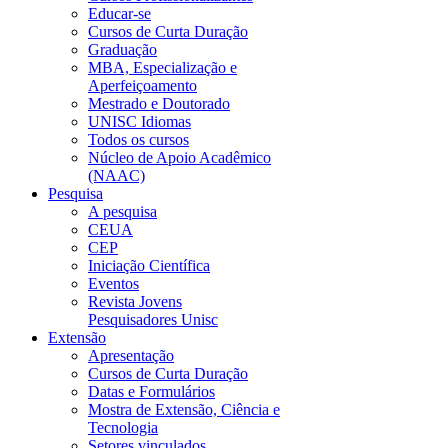
Educar-se
Cursos de Curta Duração
Graduação
MBA, Especialização e
Aperfeiçoamento
Mestrado e Doutorado
UNISC Idiomas
Todos os cursos
Núcleo de Apoio Acadêmico
(NAAC)
Pesquisa
A pesquisa
CEUA
CEP
Iniciação Científica
Eventos
Revista Jovens
Pesquisadores Unisc
Extensão
Apresentação
Cursos de Curta Duração
Datas e Formulários
Mostra de Extensão, Ciência e
Tecnologia
Setores vinculados