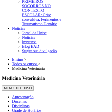
PRIMEIROS
SOCORROS NO
CONTEXTO
ESCOLAR: Crise
convulsiva, Ferimentos e
Traumatismo Dentário
Notícias
Jornal da Unisc
Notícias
Imprensa
Blog EAD
Sugira sua divulgação
Ensino
>
Todos os cursos
>
Medicina Veterinária
Medicina Veterinária
MENU DO CURSO
Apresentação
Docentes
Disciplinas
Grade de Horários