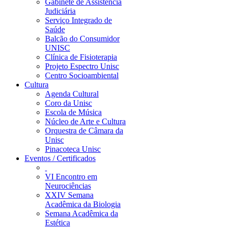
Gabinete de Assistência
Judiciária
Serviço Integrado de
Saúde
Balcão do Consumidor
UNISC
Clínica de Fisioterapia
Projeto Espectro Unisc
Centro Socioambiental
Cultura
Agenda Cultural
Coro da Unisc
Escola de Música
Núcleo de Arte e Cultura
Orquestra de Câmara da
Unisc
Pinacoteca Unisc
Eventos / Certificados
VI Encontro em
Neurociências
XXIV Semana
Acadêmica da Biologia
Semana Acadêmica da
Estética