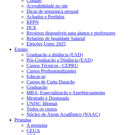
Contato
Acessibilidade no site
Dicas de segurança pessoal
Achados e Perdidos
RPPN
DCE
Recursos disponíveis para alunos e professores
Relatório de Igualdade Salarial
Eleições Unisc 2025
Ensino
Graduação a distância (EAD)
Pós-Graduação a Distância (EAD)
Cursos Técnicos - CEPRU
Cursos Profissionalizantes
Educar-se
Cursos de Curta Duração
Graduação
MBA, Especialização e Aperfeiçoamento
Mestrado e Doutorado
UNISC Idiomas
Todos os cursos
Núcleo de Apoio Acadêmico (NAAC)
Pesquisa
A pesquisa
CEUA