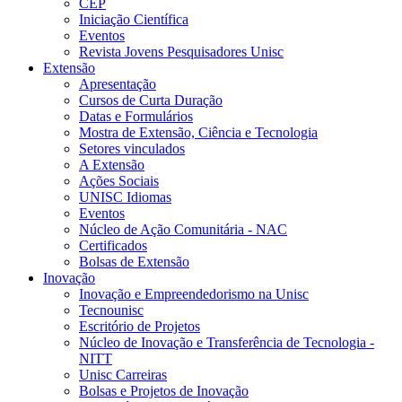
CEP
Iniciação Científica
Eventos
Revista Jovens Pesquisadores Unisc
Extensão
Apresentação
Cursos de Curta Duração
Datas e Formulários
Mostra de Extensão, Ciência e Tecnologia
Setores vinculados
A Extensão
Ações Sociais
UNISC Idiomas
Eventos
Núcleo de Ação Comunitária - NAC
Certificados
Bolsas de Extensão
Inovação
Inovação e Empreendedorismo na Unisc
Tecnounisc
Escritório de Projetos
Núcleo de Inovação e Transferência de Tecnologia -
NITT
Unisc Carreiras
Bolsas e Projetos de Inovação