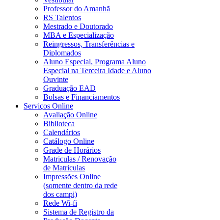
Professor do Amanhã
RS Talentos
Mestrado e Doutorado
MBA e Especialização
Reingressos, Transferências e
Diplomados
Aluno Especial, Programa Aluno
Especial na Terceira Idade e Aluno
Ouvinte
Graduação EAD
Bolsas e Financiamentos
Serviços Online
Avaliação Online
Biblioteca
Calendários
Catálogo Online
Grade de Horários
Matriculas / Renovação
de Matriculas
Impressões Online
(somente dentro da rede
dos campi)
Rede Wi-fi
Sistema de Registro da