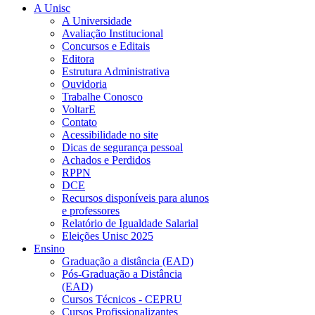
A Unisc
A Universidade
Avaliação Institucional
Concursos e Editais
Editora
Estrutura Administrativa
Ouvidoria
Trabalhe Conosco
VoltarE
Contato
Acessibilidade no site
Dicas de segurança pessoal
Achados e Perdidos
RPPN
DCE
Recursos disponíveis para alunos
e professores
Relatório de Igualdade Salarial
Eleições Unisc 2025
Ensino
Graduação a distância (EAD)
Pós-Graduação a Distância
(EAD)
Cursos Técnicos - CEPRU
Cursos Profissionalizantes