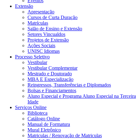
Eventos
Extensão
Apresentação
Cursos de Curta Duração
Matrículas
Salão de Ensino e Extensão
Setores Vincualdos
Projetos de Extensão
Ações Sociais
UNISC Idiomas
Processo Seletivo
Vestibular
Vestibular Complementar
Mestrado e Doutorado
MBA E Especialização
Reingressos, Transferências e Diplomados
Bolsas e Financiamentos
Aluno Especial e Programa Aluno Especial na Terceira
Idade
Serviços Online
Biblioteca
Catálogo Online
Manual de Formatura
Mural Eletrônico
Matriculas / Renovação de Matriculas