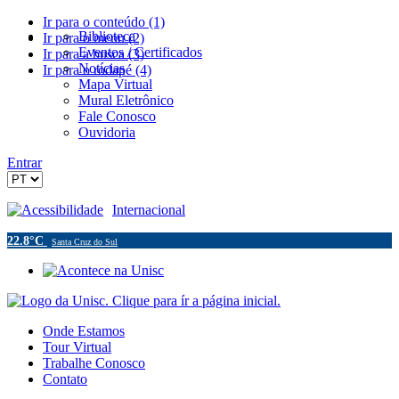
Ir para o conteúdo (1)
Biblioteca
Ir para o menu (2)
Eventos / Certificados
Ir para a busca (3)
Notícias
Ir para o rodapé (4)
Mapa Virtual
Mural Eletrônico
Fale Conosco
Ouvidoria
Entrar
Acessibilidade
Internacional
22.8°C
Santa Cruz do Sul
Onde Estamos
Tour Virtual
Trabalhe Conosco
Contato