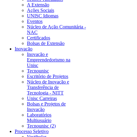
A Extensão
Ações Sociais
UNISC Idiomas
Eventos
Núcleo de Ação Comunitária -
NAC
Certificados
Bolsas de Extensão
Inovação
Inovação e
Empreendedorismo na
Unisc
Tecnounisc
Escritório de Projetos
Núcleo de Inovação e
Transferência de
Tecnologia - NITT
Unisc Carreiras
Bolsas e Projetos de
Inovação
Laboratórios
Multiusuário
Tecnounisc (2)
Processo Seletivo
Vestibular