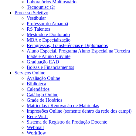
Laboratórios Multiusuário
Tecnounisc (2)
Processo Seletivo
Vestibular
Professor do Amanhã
RS Talentos
Mestrado e Doutorado
MBA e Especialização
Reingressos, Transferências e Diplomados
Aluno Especial, Programa Aluno Especial na Terceira
Idade e Aluno Ouvinte
Graduação EAD
Bolsas e Financiamentos
Serviços Online
Avaliação Online
Biblioteca
Calendários
Catálogo Online
Grade de Horários
Matriculas / Renovação de Matriculas
Impressões Online (somente dentro da rede dos campi)
Rede Wi-fi
Sistema de Registro da Produção Docente
Webmail
Workflow