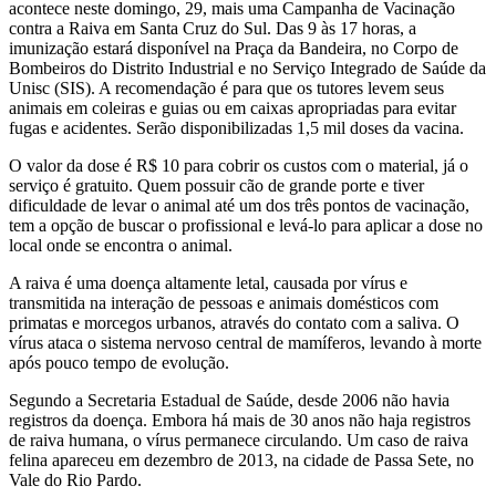
acontece neste domingo, 29, mais uma Campanha de Vacinação
contra a Raiva em Santa Cruz do Sul. Das 9 às 17 horas, a
imunização estará disponível na Praça da Bandeira, no Corpo de
Bombeiros do Distrito Industrial e no Serviço Integrado de Saúde da
Unisc (SIS). A recomendação é para que os tutores levem seus
animais em coleiras e guias ou em caixas apropriadas para evitar
fugas e acidentes. Serão disponibilizadas 1,5 mil doses da vacina.
O valor da dose é R$ 10 para cobrir os custos com o material, já o
serviço é gratuito. Quem possuir cão de grande porte e tiver
dificuldade de levar o animal até um dos três pontos de vacinação,
tem a opção de buscar o profissional e levá-lo para aplicar a dose no
local onde se encontra o animal.
A raiva é uma doença altamente letal, causada por vírus e
transmitida na interação de pessoas e animais domésticos com
primatas e morcegos urbanos, através do contato com a saliva. O
vírus ataca o sistema nervoso central de mamíferos, levando à morte
após pouco tempo de evolução.
Segundo a Secretaria Estadual de Saúde, desde 2006 não havia
registros da doença. Embora há mais de 30 anos não haja registros
de raiva humana, o vírus permanece circulando. Um caso de raiva
felina apareceu em dezembro de 2013, na cidade de Passa Sete, no
Vale do Rio Pardo.