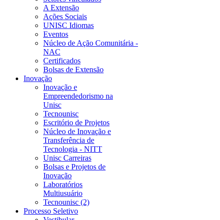
A Extensão
Ações Sociais
UNISC Idiomas
Eventos
Núcleo de Ação Comunitária -
NAC
Certificados
Bolsas de Extensão
Inovação
Inovação e
Empreendedorismo na
Unisc
Tecnounisc
Escritório de Projetos
Núcleo de Inovação e
Transferência de
Tecnologia - NITT
Unisc Carreiras
Bolsas e Projetos de
Inovação
Laboratórios
Multiusuário
Tecnounisc (2)
Processo Seletivo
Vestibular