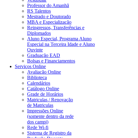
Professor do Amanhã
RS Talentos
Mestrado e Doutorado
MBA e Especialização
Reingressos, Transferências e
Diplomados
Aluno Especial, Programa Aluno
Especial na Terceira Idade e Aluno
Ouvinte
Graduação EAD
Bolsas e Financiamentos
Serviços Online
Avaliação Online
Biblioteca
Calendários
Catálogo Online
Grade de Horários
Matriculas / Renovação
de Matriculas
Impressões Online
(somente dentro da rede
dos campi)
Rede Wi-fi
Sistema de Registro da