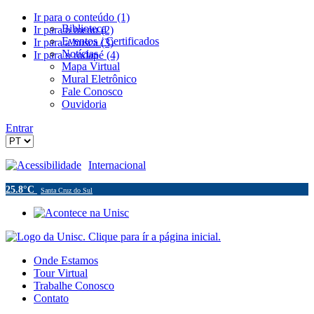
Ir para o conteúdo (1)
Biblioteca
Ir para o menu (2)
Eventos / Certificados
Ir para a busca (3)
Notícias
Ir para o rodapé (4)
Mapa Virtual
Mural Eletrônico
Fale Conosco
Ouvidoria
Entrar
Acessibilidade
Internacional
25.8°C
Santa Cruz do Sul
Onde Estamos
Tour Virtual
Trabalhe Conosco
Contato