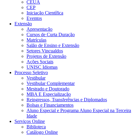
CEUA
CEP
Iniciação Científica
Eventos
Extensão
Apresentação
Cursos de Curta Duração
Matrículas
Salão de Ensino e Extensão
Setores Vincualdos
Projetos de Extensão
Ações Sociais
UNISC Idiomas
Processo Seletivo
Vestibular
Vestibular Complementar
Mestrado e Doutorado
MBA E Especialização
Reingressos, Transferências e Diplomados
Bolsas e Financiamentos
Aluno Especial e Programa Aluno Especial na Terceira
Idade
Serviços Online
Biblioteca
Catálogo Online