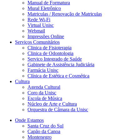
Manual de Formatura
Mural Eletrônico
Matriculas / Renovação de Matriculas
Rede Wi-Fi
Virtual Unisc
Webmail
Impressões Online
Serviços Comunitários
Clinica de Fisioterapia
Clinica de Odontologia
Serviço Integrado de Saúde
Gabinete de Assistência Judiciária
Farmácia Unisc
Clínica de Estética e Cosmética
Cultura
Agenda Cultural
Coro da Unisc
Escola de Música
Núcleo de Arte e Cultura
Orquestra de Câmara da Unisc
Onde Estamos
Santa Cruz do Sul
Capão da Canoa
Montenegro