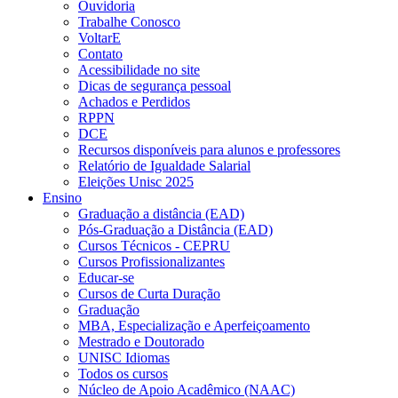
Ouvidoria
Trabalhe Conosco
VoltarE
Contato
Acessibilidade no site
Dicas de segurança pessoal
Achados e Perdidos
RPPN
DCE
Recursos disponíveis para alunos e professores
Relatório de Igualdade Salarial
Eleições Unisc 2025
Ensino
Graduação a distância (EAD)
Pós-Graduação a Distância (EAD)
Cursos Técnicos - CEPRU
Cursos Profissionalizantes
Educar-se
Cursos de Curta Duração
Graduação
MBA, Especialização e Aperfeiçoamento
Mestrado e Doutorado
UNISC Idiomas
Todos os cursos
Núcleo de Apoio Acadêmico (NAAC)