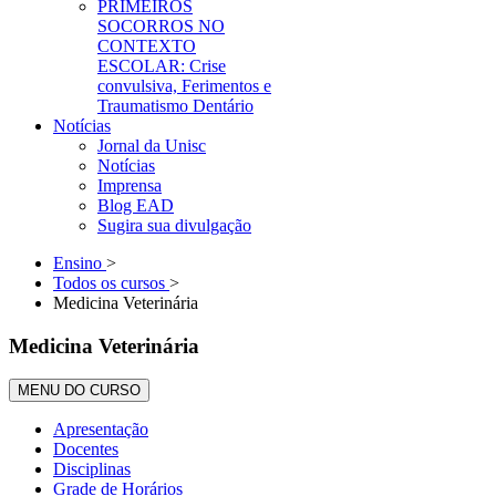
PRIMEIROS
SOCORROS NO
CONTEXTO
ESCOLAR: Crise
convulsiva, Ferimentos e
Traumatismo Dentário
Notícias
Jornal da Unisc
Notícias
Imprensa
Blog EAD
Sugira sua divulgação
Ensino
>
Todos os cursos
>
Medicina Veterinária
Medicina Veterinária
MENU DO CURSO
Apresentação
Docentes
Disciplinas
Grade de Horários