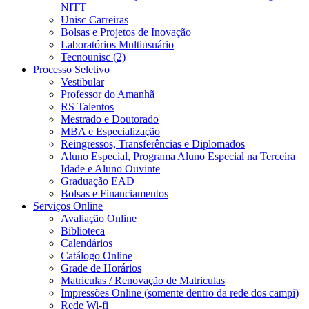
NITT
Unisc Carreiras
Bolsas e Projetos de Inovação
Laboratórios Multiusuário
Tecnounisc (2)
Processo Seletivo
Vestibular
Professor do Amanhã
RS Talentos
Mestrado e Doutorado
MBA e Especialização
Reingressos, Transferências e Diplomados
Aluno Especial, Programa Aluno Especial na Terceira
Idade e Aluno Ouvinte
Graduação EAD
Bolsas e Financiamentos
Serviços Online
Avaliação Online
Biblioteca
Calendários
Catálogo Online
Grade de Horários
Matriculas / Renovação de Matriculas
Impressões Online (somente dentro da rede dos campi)
Rede Wi-fi