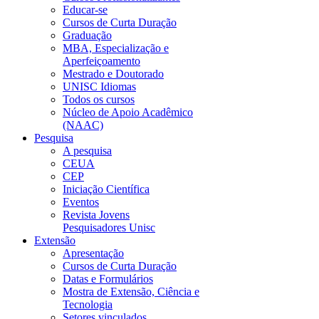
Educar-se
Cursos de Curta Duração
Graduação
MBA, Especialização e
Aperfeiçoamento
Mestrado e Doutorado
UNISC Idiomas
Todos os cursos
Núcleo de Apoio Acadêmico
(NAAC)
Pesquisa
A pesquisa
CEUA
CEP
Iniciação Científica
Eventos
Revista Jovens
Pesquisadores Unisc
Extensão
Apresentação
Cursos de Curta Duração
Datas e Formulários
Mostra de Extensão, Ciência e
Tecnologia
Setores vinculados