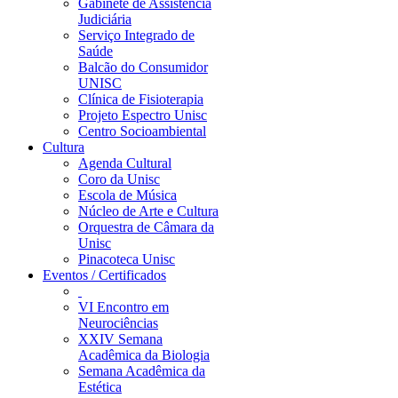
Gabinete de Assistência
Judiciária
Serviço Integrado de
Saúde
Balcão do Consumidor
UNISC
Clínica de Fisioterapia
Projeto Espectro Unisc
Centro Socioambiental
Cultura
Agenda Cultural
Coro da Unisc
Escola de Música
Núcleo de Arte e Cultura
Orquestra de Câmara da
Unisc
Pinacoteca Unisc
Eventos / Certificados
VI Encontro em
Neurociências
XXIV Semana
Acadêmica da Biologia
Semana Acadêmica da
Estética