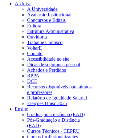
A Unisc
A Universidade
Avaliação Institucional
Concursos e Editais
Editora
Estrutura Administrativa
Ouvidoria
Trabalhe Conosco
VoltarE
Contato
Acessibilidade no site
Dicas de segurança pessoal
Achados e Perdidos
RPPN
DCE
Recursos disponíveis para alunos
e professores
Relatório de Igualdade Salarial
Eleições Unisc 2025
Ensino
Graduação a distância (EAD)
Pós-Graduação a Distância
(EAD)
Cursos Técnicos - CEPRU
Cursos Profissionalizantes