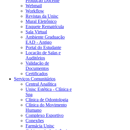
Produção Docente
Webmail
Workflow
Revistas da Unisc
Mural Eletrônico
Enquete Rematrícula
Sala Virtual
Ambiente Graduação
EAD - Antigo
Portal do Estudante
Locação de Salas e
Auditórios
Validação de
Documentos
Certificados
Serviços Comunitários
Central Analítica
Unisc Estética - Clínica e
Spa
Clínica de Odontologia
Clínica do Movimento
Humano
Complexo Esportivo
Conexões
Farmácia Unisc