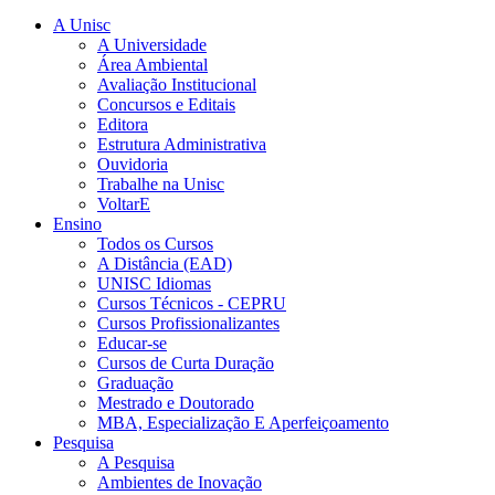
A Unisc
A Universidade
Área Ambiental
Avaliação Institucional
Concursos e Editais
Editora
Estrutura Administrativa
Ouvidoria
Trabalhe na Unisc
VoltarE
Ensino
Todos os Cursos
A Distância (EAD)
UNISC Idiomas
Cursos Técnicos - CEPRU
Cursos Profissionalizantes
Educar-se
Cursos de Curta Duração
Graduação
Mestrado e Doutorado
MBA, Especialização E Aperfeiçoamento
Pesquisa
A Pesquisa
Ambientes de Inovação