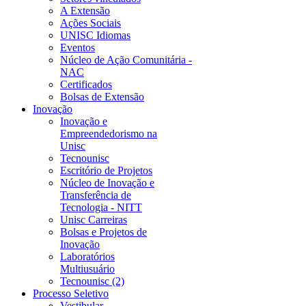
A Extensão
Ações Sociais
UNISC Idiomas
Eventos
Núcleo de Ação Comunitária -
NAC
Certificados
Bolsas de Extensão
Inovação
Inovação e
Empreendedorismo na
Unisc
Tecnounisc
Escritório de Projetos
Núcleo de Inovação e
Transferência de
Tecnologia - NITT
Unisc Carreiras
Bolsas e Projetos de
Inovação
Laboratórios
Multiusuário
Tecnounisc (2)
Processo Seletivo
Vestibular