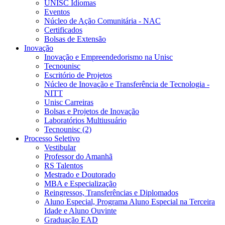
UNISC Idiomas
Eventos
Núcleo de Ação Comunitária - NAC
Certificados
Bolsas de Extensão
Inovação
Inovação e Empreendedorismo na Unisc
Tecnounisc
Escritório de Projetos
Núcleo de Inovação e Transferência de Tecnologia -
NITT
Unisc Carreiras
Bolsas e Projetos de Inovação
Laboratórios Multiusuário
Tecnounisc (2)
Processo Seletivo
Vestibular
Professor do Amanhã
RS Talentos
Mestrado e Doutorado
MBA e Especialização
Reingressos, Transferências e Diplomados
Aluno Especial, Programa Aluno Especial na Terceira
Idade e Aluno Ouvinte
Graduação EAD