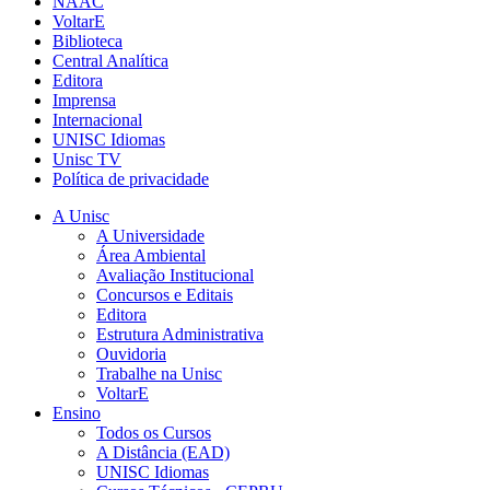
NAAC
VoltarE
Biblioteca
Central Analítica
Editora
Imprensa
Internacional
UNISC Idiomas
Unisc TV
Política de privacidade
A Unisc
A Universidade
Área Ambiental
Avaliação Institucional
Concursos e Editais
Editora
Estrutura Administrativa
Ouvidoria
Trabalhe na Unisc
VoltarE
Ensino
Todos os Cursos
A Distância (EAD)
UNISC Idiomas