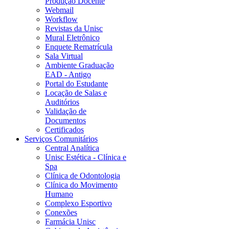
Produção Docente
Webmail
Workflow
Revistas da Unisc
Mural Eletrônico
Enquete Rematrícula
Sala Virtual
Ambiente Graduação
EAD - Antigo
Portal do Estudante
Locação de Salas e
Auditórios
Validação de
Documentos
Certificados
Serviços Comunitários
Central Analítica
Unisc Estética - Clínica e
Spa
Clínica de Odontologia
Clínica do Movimento
Humano
Complexo Esportivo
Conexões
Farmácia Unisc