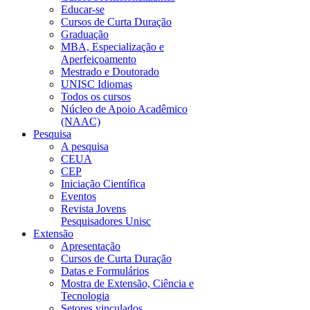
Educar-se
Cursos de Curta Duração
Graduação
MBA, Especialização e
Aperfeiçoamento
Mestrado e Doutorado
UNISC Idiomas
Todos os cursos
Núcleo de Apoio Acadêmico
(NAAC)
Pesquisa
A pesquisa
CEUA
CEP
Iniciação Científica
Eventos
Revista Jovens
Pesquisadores Unisc
Extensão
Apresentação
Cursos de Curta Duração
Datas e Formulários
Mostra de Extensão, Ciência e
Tecnologia
Setores vinculados