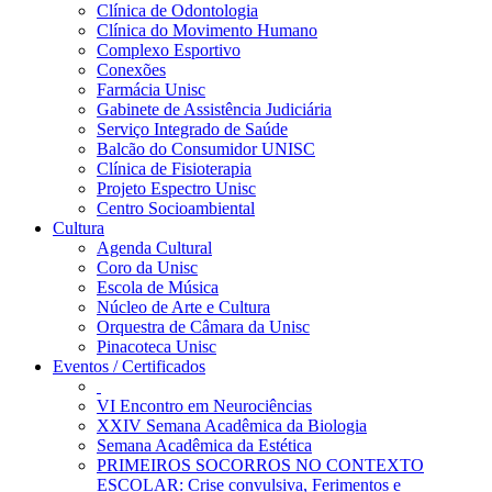
Clínica de Odontologia
Clínica do Movimento Humano
Complexo Esportivo
Conexões
Farmácia Unisc
Gabinete de Assistência Judiciária
Serviço Integrado de Saúde
Balcão do Consumidor UNISC
Clínica de Fisioterapia
Projeto Espectro Unisc
Centro Socioambiental
Cultura
Agenda Cultural
Coro da Unisc
Escola de Música
Núcleo de Arte e Cultura
Orquestra de Câmara da Unisc
Pinacoteca Unisc
Eventos / Certificados
VI Encontro em Neurociências
XXIV Semana Acadêmica da Biologia
Semana Acadêmica da Estética
PRIMEIROS SOCORROS NO CONTEXTO
ESCOLAR: Crise convulsiva, Ferimentos e