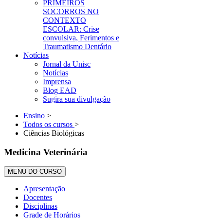
PRIMEIROS
SOCORROS NO
CONTEXTO
ESCOLAR: Crise
convulsiva, Ferimentos e
Traumatismo Dentário
Notícias
Jornal da Unisc
Notícias
Imprensa
Blog EAD
Sugira sua divulgação
Ensino
>
Todos os cursos
>
Ciências Biológicas
Medicina Veterinária
MENU DO CURSO
Apresentação
Docentes
Disciplinas
Grade de Horários