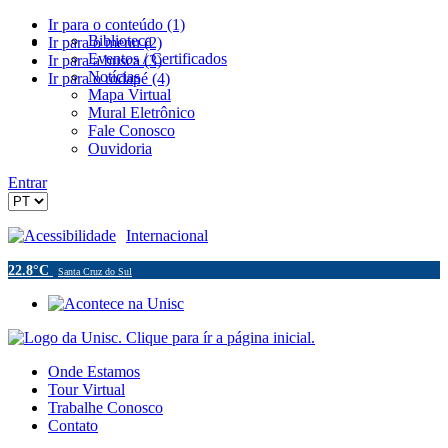
Ir para o conteúdo (1)
Biblioteca
Ir para o menu (2)
Eventos / Certificados
Ir para a busca (3)
Notícias
Ir para o rodapé (4)
Mapa Virtual
Mural Eletrônico
Fale Conosco
Ouvidoria
Entrar
Acessibilidade
Internacional
22.8°C
Santa Cruz do Sul
Onde Estamos
Tour Virtual
Trabalhe Conosco
Contato