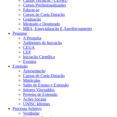
Cursos Técnicos - CEPRU
Cursos Profissionalizantes
Educar-se
Cursos de Curta Duração
Graduação
Mestrado e Doutorado
MBA, Especialização E Aperfeiçoamento
Pesquisa
A Pesquisa
Ambientes de Inovação
CEUA
CEP
Iniciação Científica
Eventos
Extensão
Apresentação
Cursos de Curta Duração
Matrículas
Salão de Ensino e Extensão
Setores Vincualdos
Projetos de Extensão
Ações Sociais
UNISC Idiomas
Processo Seletivo
Vestibular