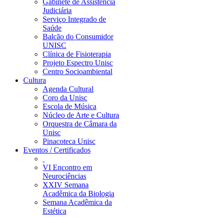
Gabinete de Assistência
Judiciária
Serviço Integrado de
Saúde
Balcão do Consumidor
UNISC
Clínica de Fisioterapia
Projeto Espectro Unisc
Centro Socioambiental
Cultura
Agenda Cultural
Coro da Unisc
Escola de Música
Núcleo de Arte e Cultura
Orquestra de Câmara da
Unisc
Pinacoteca Unisc
Eventos / Certificados
VI Encontro em
Neurociências
XXIV Semana
Acadêmica da Biologia
Semana Acadêmica da
Estética