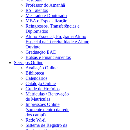
Professor do Amanhã
RS Talentos
Mestrado e Doutorado
MBA e Especialização
Reingressos, Transferências e
Diplomados
Aluno Especial, Programa Aluno
Especial na Terceira Idade e Aluno
Ouvinte
Graduação EAD
Bolsas e Financiamentos
Serviços Online
Avaliação Online
Biblioteca
Calendários
Catálogo Online
Grade de Horários
Matriculas / Renovação
de Matriculas
Impressões Online
(somente dentro da rede
dos campi)
Rede Wi-fi
Sistema de Registro da