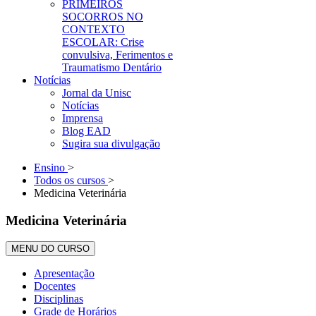
PRIMEIROS
SOCORROS NO
CONTEXTO
ESCOLAR: Crise
convulsiva, Ferimentos e
Traumatismo Dentário
Notícias
Jornal da Unisc
Notícias
Imprensa
Blog EAD
Sugira sua divulgação
Ensino
>
Todos os cursos
>
Medicina Veterinária
Medicina Veterinária
MENU DO CURSO
Apresentação
Docentes
Disciplinas
Grade de Horários