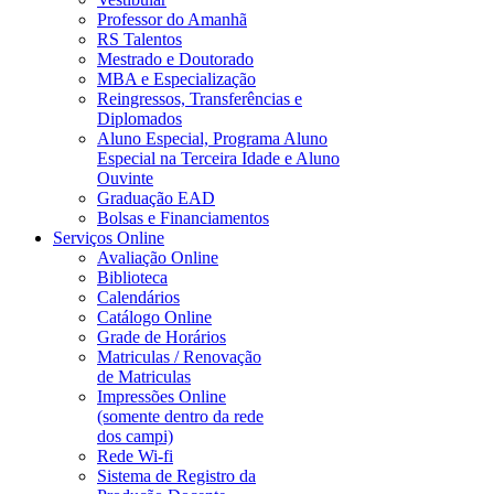
Professor do Amanhã
RS Talentos
Mestrado e Doutorado
MBA e Especialização
Reingressos, Transferências e
Diplomados
Aluno Especial, Programa Aluno
Especial na Terceira Idade e Aluno
Ouvinte
Graduação EAD
Bolsas e Financiamentos
Serviços Online
Avaliação Online
Biblioteca
Calendários
Catálogo Online
Grade de Horários
Matriculas / Renovação
de Matriculas
Impressões Online
(somente dentro da rede
dos campi)
Rede Wi-fi
Sistema de Registro da