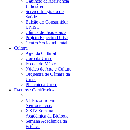
Gabinete de Assistência
Judiciária
Serviço Integrado de
Saúde
Balcão do Consumidor
UNISC
Clínica de Fisioterapia
Projeto Espectro Unisc
Centro Socioambiental
Cultura
Agenda Cultural
Coro da Unisc
Escola de Música
Núcleo de Arte e Cultura
Orquestra de Câmara da
Unisc
Pinacoteca Unisc
Eventos / Certificados
VI Encontro em
Neurociências
XXIV Semana
Acadêmica da Biologia
Semana Acadêmica da
Estética