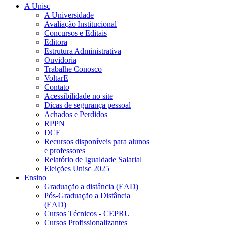
A Unisc
A Universidade
Avaliação Institucional
Concursos e Editais
Editora
Estrutura Administrativa
Ouvidoria
Trabalhe Conosco
VoltarE
Contato
Acessibilidade no site
Dicas de segurança pessoal
Achados e Perdidos
RPPN
DCE
Recursos disponíveis para alunos
e professores
Relatório de Igualdade Salarial
Eleições Unisc 2025
Ensino
Graduação a distância (EAD)
Pós-Graduação a Distância
(EAD)
Cursos Técnicos - CEPRU
Cursos Profissionalizantes