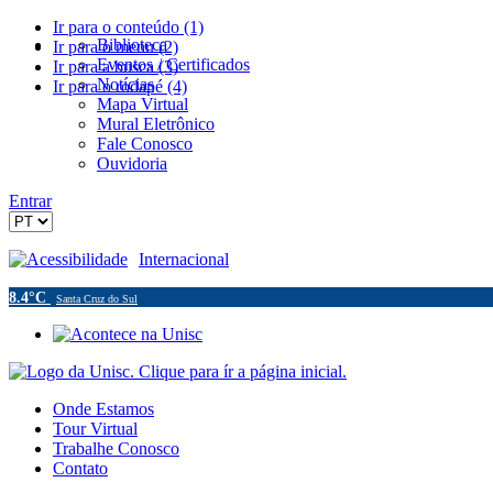
Ir para o conteúdo (1)
Biblioteca
Ir para o menu (2)
Eventos / Certificados
Ir para a busca (3)
Notícias
Ir para o rodapé (4)
Mapa Virtual
Mural Eletrônico
Fale Conosco
Ouvidoria
Entrar
Acessibilidade
Internacional
8.4°C
Santa Cruz do Sul
Onde Estamos
Tour Virtual
Trabalhe Conosco
Contato