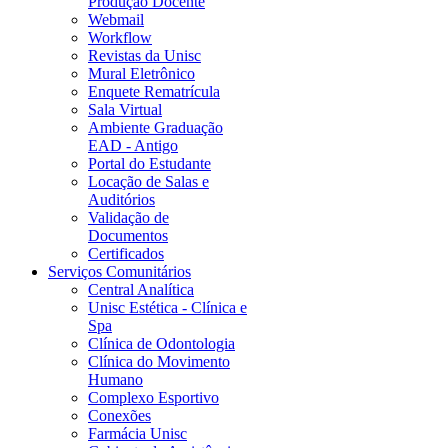
Produção Docente
Webmail
Workflow
Revistas da Unisc
Mural Eletrônico
Enquete Rematrícula
Sala Virtual
Ambiente Graduação
EAD - Antigo
Portal do Estudante
Locação de Salas e
Auditórios
Validação de
Documentos
Certificados
Serviços Comunitários
Central Analítica
Unisc Estética - Clínica e
Spa
Clínica de Odontologia
Clínica do Movimento
Humano
Complexo Esportivo
Conexões
Farmácia Unisc