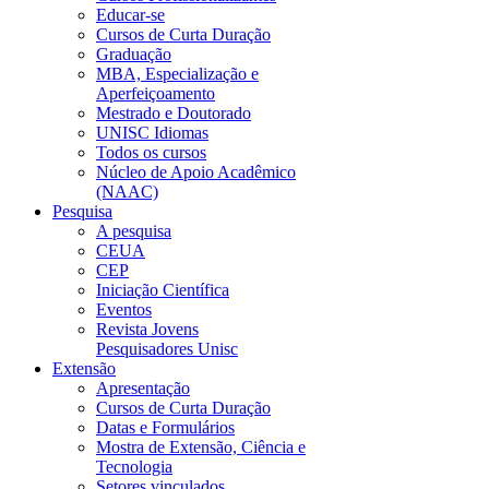
Educar-se
Cursos de Curta Duração
Graduação
MBA, Especialização e
Aperfeiçoamento
Mestrado e Doutorado
UNISC Idiomas
Todos os cursos
Núcleo de Apoio Acadêmico
(NAAC)
Pesquisa
A pesquisa
CEUA
CEP
Iniciação Científica
Eventos
Revista Jovens
Pesquisadores Unisc
Extensão
Apresentação
Cursos de Curta Duração
Datas e Formulários
Mostra de Extensão, Ciência e
Tecnologia
Setores vinculados