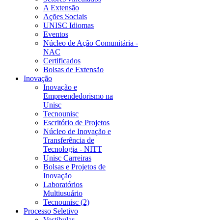
A Extensão
Ações Sociais
UNISC Idiomas
Eventos
Núcleo de Ação Comunitária -
NAC
Certificados
Bolsas de Extensão
Inovação
Inovação e
Empreendedorismo na
Unisc
Tecnounisc
Escritório de Projetos
Núcleo de Inovação e
Transferência de
Tecnologia - NITT
Unisc Carreiras
Bolsas e Projetos de
Inovação
Laboratórios
Multiusuário
Tecnounisc (2)
Processo Seletivo
Vestibular