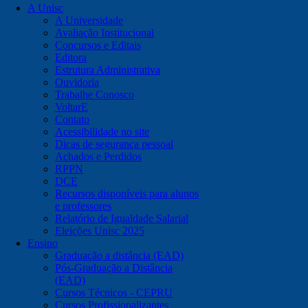
A Unisc
A Universidade
Avaliação Institucional
Concursos e Editais
Editora
Estrutura Administrativa
Ouvidoria
Trabalhe Conosco
VoltarE
Contato
Acessibilidade no site
Dicas de segurança pessoal
Achados e Perdidos
RPPN
DCE
Recursos disponíveis para alunos
e professores
Relatório de Igualdade Salarial
Eleições Unisc 2025
Ensino
Graduação a distância (EAD)
Pós-Graduação a Distância
(EAD)
Cursos Técnicos - CEPRU
Cursos Profissionalizantes