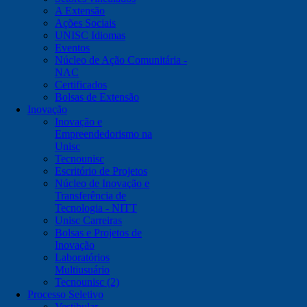
A Extensão
Ações Sociais
UNISC Idiomas
Eventos
Núcleo de Ação Comunitária -
NAC
Certificados
Bolsas de Extensão
Inovação
Inovação e
Empreendedorismo na
Unisc
Tecnounisc
Escritório de Projetos
Núcleo de Inovação e
Transferência de
Tecnologia - NITT
Unisc Carreiras
Bolsas e Projetos de
Inovação
Laboratórios
Multiusuário
Tecnounisc (2)
Processo Seletivo
Vestibular