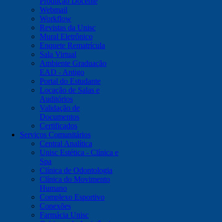
Produção Docente
Webmail
Workflow
Revistas da Unisc
Mural Eletrônico
Enquete Rematrícula
Sala Virtual
Ambiente Graduação
EAD - Antigo
Portal do Estudante
Locação de Salas e
Auditórios
Validação de
Documentos
Certificados
Serviços Comunitários
Central Analítica
Unisc Estética - Clínica e
Spa
Clínica de Odontologia
Clínica do Movimento
Humano
Complexo Esportivo
Conexões
Farmácia Unisc