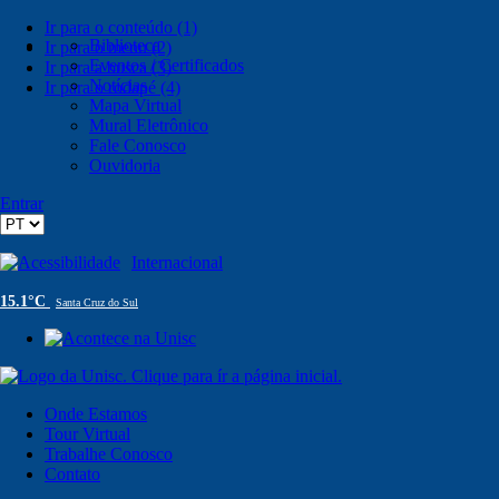
Ir para o conteúdo (1)
Biblioteca
Ir para o menu (2)
Eventos / Certificados
Ir para a busca (3)
Notícias
Ir para o rodapé (4)
Mapa Virtual
Mural Eletrônico
Fale Conosco
Ouvidoria
Entrar
Acessibilidade
Internacional
15.1°C
Santa Cruz do Sul
Onde Estamos
Tour Virtual
Trabalhe Conosco
Contato