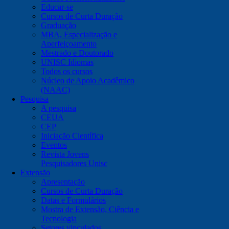
Educar-se
Cursos de Curta Duração
Graduação
MBA, Especialização e
Aperfeiçoamento
Mestrado e Doutorado
UNISC Idiomas
Todos os cursos
Núcleo de Apoio Acadêmico
(NAAC)
Pesquisa
A pesquisa
CEUA
CEP
Iniciação Científica
Eventos
Revista Jovens
Pesquisadores Unisc
Extensão
Apresentação
Cursos de Curta Duração
Datas e Formulários
Mostra de Extensão, Ciência e
Tecnologia
Setores vinculados