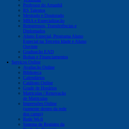
Professor do Amanhã
RS Talentos
Mestrado e Doutorado
MBA e Especialização
Reingressos, Transferências e
Diplomados
Aluno Especial, Programa Aluno
Especial na Terceira Idade e Aluno
Ouvinte
Graduação EAD
Bolsas e Financiamentos
Serviços Online
Avaliação Online
Biblioteca
Calendários
Catálogo Online
Grade de Horários
Matriculas / Renovação
de Matriculas
Impressões Online
(somente dentro da rede
dos campi)
Rede Wi-fi
Sistema de Registro da