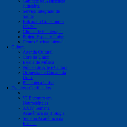
Gabinete de Assistência
Judiciária
Serviço Integrado de
Saúde
Balcão do Consumidor
UNISC
Clínica de Fisioterapia
Projeto Espectro Unisc
Centro Socioambiental
Cultura
Agenda Cultural
Coro da Unisc
Escola de Música
Núcleo de Arte e Cultura
Orquestra de Câmara da
Unisc
Pinacoteca Unisc
Eventos / Certificados
VI Encontro em
Neurociências
XXIV Semana
Acadêmica da Biologia
Semana Acadêmica da
Estética