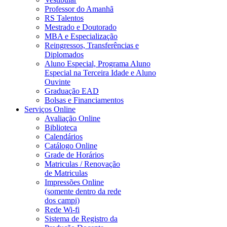
Professor do Amanhã
RS Talentos
Mestrado e Doutorado
MBA e Especialização
Reingressos, Transferências e
Diplomados
Aluno Especial, Programa Aluno
Especial na Terceira Idade e Aluno
Ouvinte
Graduação EAD
Bolsas e Financiamentos
Serviços Online
Avaliação Online
Biblioteca
Calendários
Catálogo Online
Grade de Horários
Matriculas / Renovação
de Matriculas
Impressões Online
(somente dentro da rede
dos campi)
Rede Wi-fi
Sistema de Registro da