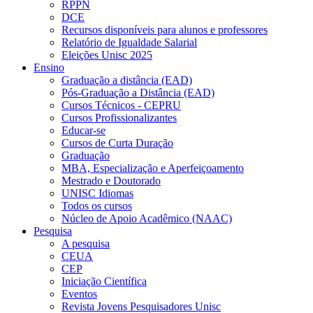
RPPN
DCE
Recursos disponíveis para alunos e professores
Relatório de Igualdade Salarial
Eleições Unisc 2025
Ensino
Graduação a distância (EAD)
Pós-Graduação a Distância (EAD)
Cursos Técnicos - CEPRU
Cursos Profissionalizantes
Educar-se
Cursos de Curta Duração
Graduação
MBA, Especialização e Aperfeiçoamento
Mestrado e Doutorado
UNISC Idiomas
Todos os cursos
Núcleo de Apoio Acadêmico (NAAC)
Pesquisa
A pesquisa
CEUA
CEP
Iniciação Científica
Eventos
Revista Jovens Pesquisadores Unisc