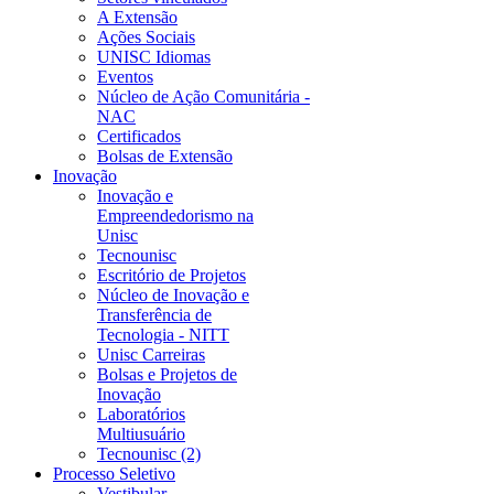
A Extensão
Ações Sociais
UNISC Idiomas
Eventos
Núcleo de Ação Comunitária -
NAC
Certificados
Bolsas de Extensão
Inovação
Inovação e
Empreendedorismo na
Unisc
Tecnounisc
Escritório de Projetos
Núcleo de Inovação e
Transferência de
Tecnologia - NITT
Unisc Carreiras
Bolsas e Projetos de
Inovação
Laboratórios
Multiusuário
Tecnounisc (2)
Processo Seletivo
Vestibular