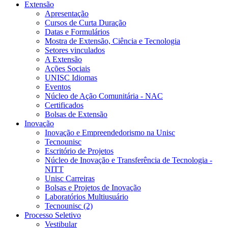
Extensão
Apresentação
Cursos de Curta Duração
Datas e Formulários
Mostra de Extensão, Ciência e Tecnologia
Setores vinculados
A Extensão
Ações Sociais
UNISC Idiomas
Eventos
Núcleo de Ação Comunitária - NAC
Certificados
Bolsas de Extensão
Inovação
Inovação e Empreendedorismo na Unisc
Tecnounisc
Escritório de Projetos
Núcleo de Inovação e Transferência de Tecnologia -
NITT
Unisc Carreiras
Bolsas e Projetos de Inovação
Laboratórios Multiusuário
Tecnounisc (2)
Processo Seletivo
Vestibular