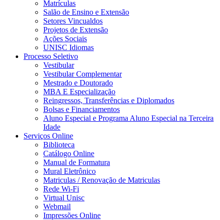
Matrículas
Salão de Ensino e Extensão
Setores Vincualdos
Projetos de Extensão
Ações Sociais
UNISC Idiomas
Processo Seletivo
Vestibular
Vestibular Complementar
Mestrado e Doutorado
MBA E Especialização
Reingressos, Transferências e Diplomados
Bolsas e Financiamentos
Aluno Especial e Programa Aluno Especial na Terceira
Idade
Serviços Online
Biblioteca
Catálogo Online
Manual de Formatura
Mural Eletrônico
Matriculas / Renovação de Matriculas
Rede Wi-Fi
Virtual Unisc
Webmail
Impressões Online