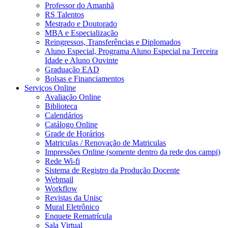
Professor do Amanhã
RS Talentos
Mestrado e Doutorado
MBA e Especialização
Reingressos, Transferências e Diplomados
Aluno Especial, Programa Aluno Especial na Terceira
Idade e Aluno Ouvinte
Graduação EAD
Bolsas e Financiamentos
Serviços Online
Avaliação Online
Biblioteca
Calendários
Catálogo Online
Grade de Horários
Matriculas / Renovação de Matriculas
Impressões Online (somente dentro da rede dos campi)
Rede Wi-fi
Sistema de Registro da Produção Docente
Webmail
Workflow
Revistas da Unisc
Mural Eletrônico
Enquete Rematrícula
Sala Virtual