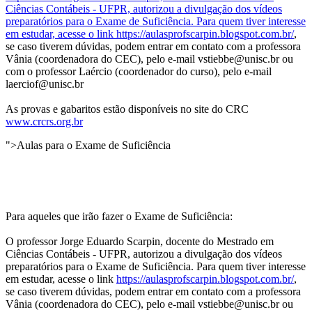
Ciências Contábeis - UFPR, autorizou a divulgação dos vídeos
preparatórios para o Exame de Suficiência. Para quem tiver interesse
em estudar, acesse o link
https://aulasprofscarpin.blogspot.com.br/
,
se caso tiverem dúvidas, podem entrar em contato com a professora
Vânia (coordenadora do CEC), pelo e-mail vstiebbe@unisc.br ou
com o professor Laércio (coordenador do curso), pelo e-mail
laerciof@unisc.br
As provas e gabaritos estão disponíveis no site do CRC
www.crcrs.org.br
">Aulas para o Exame de Suficiência
Para aqueles que irão fazer o Exame de Suficiência:
O professor Jorge Eduardo Scarpin, docente do Mestrado em
Ciências Contábeis - UFPR, autorizou a divulgação dos vídeos
preparatórios para o Exame de Suficiência. Para quem tiver interesse
em estudar, acesse o link
https://aulasprofscarpin.blogspot.com.br/
,
se caso tiverem dúvidas, podem entrar em contato com a professora
Vânia (coordenadora do CEC), pelo e-mail vstiebbe@unisc.br ou