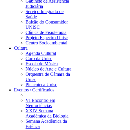
Gabinete de Assistência
Judiciária
Serviço Integrado de
Saúde
Balcão do Consumidor
UNISC
Clínica de Fisioterapia
Projeto Espectro Unisc
Centro Socioambiental
Cultura
Agenda Cultural
Coro da Unisc
Escola de Música
Núcleo de Arte e Cultura
Orquestra de Câmara da
Unisc
Pinacoteca Unisc
Eventos / Certificados
VI Encontro em
Neurociências
XXIV Semana
Acadêmica da Biologia
Semana Acadêmica da
Estética