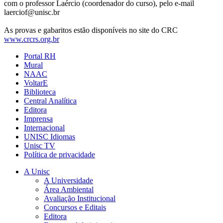
com o professor Laércio (coordenador do curso), pelo e-mail
laerciof@unisc.br
As provas e gabaritos estão disponíveis no site do CRC
www.crcrs.org.br
Portal RH
Mural
NAAC
VoltarE
Biblioteca
Central Analítica
Editora
Imprensa
Internacional
UNISC Idiomas
Unisc TV
Política de privacidade
A Unisc
A Universidade
Área Ambiental
Avaliação Institucional
Concursos e Editais
Editora