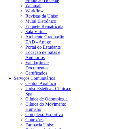
Produção Docente
Webmail
Workflow
Revistas da Unisc
Mural Eletrônico
Enquete Rematrícula
Sala Virtual
Ambiente Graduação
EAD - Antigo
Portal do Estudante
Locação de Salas e
Auditórios
Validação de
Documentos
Certificados
Serviços Comunitários
Central Analítica
Unisc Estética - Clínica e
Spa
Clínica de Odontologia
Clínica do Movimento
Humano
Complexo Esportivo
Conexões
Farmácia Unisc