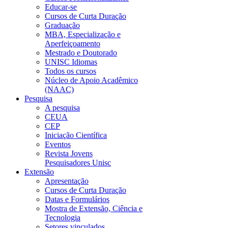
Educar-se
Cursos de Curta Duração
Graduação
MBA, Especialização e
Aperfeiçoamento
Mestrado e Doutorado
UNISC Idiomas
Todos os cursos
Núcleo de Apoio Acadêmico
(NAAC)
Pesquisa
A pesquisa
CEUA
CEP
Iniciação Científica
Eventos
Revista Jovens
Pesquisadores Unisc
Extensão
Apresentação
Cursos de Curta Duração
Datas e Formulários
Mostra de Extensão, Ciência e
Tecnologia
Setores vinculados