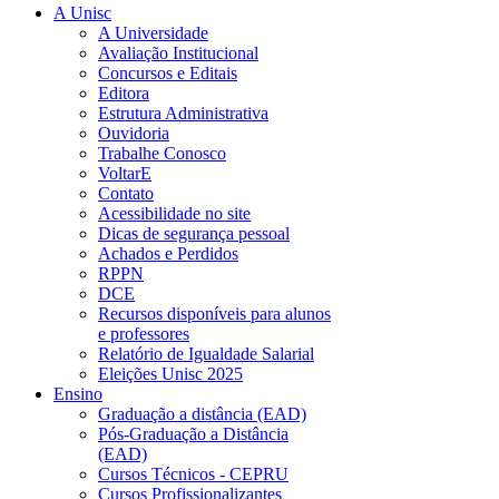
A Unisc
A Universidade
Avaliação Institucional
Concursos e Editais
Editora
Estrutura Administrativa
Ouvidoria
Trabalhe Conosco
VoltarE
Contato
Acessibilidade no site
Dicas de segurança pessoal
Achados e Perdidos
RPPN
DCE
Recursos disponíveis para alunos
e professores
Relatório de Igualdade Salarial
Eleições Unisc 2025
Ensino
Graduação a distância (EAD)
Pós-Graduação a Distância
(EAD)
Cursos Técnicos - CEPRU
Cursos Profissionalizantes