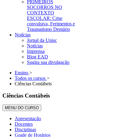
PRIMEIROS
SOCORROS NO
CONTEXTO
ESCOLAR: Crise
convulsiva, Ferimentos e
Traumatismo Dentário
Notícias
Jornal da Unisc
Notícias
Imprensa
Blog EAD
Sugira sua divulgação
Ensino
>
Todos os cursos
>
Ciências Contábeis
Ciências Contábeis
MENU DO CURSO
Apresentação
Docentes
Disciplinas
Grade de Horários