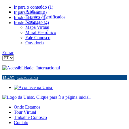
Ir para o conteúdo (1)
Biblioteca
Ir para o menu (2)
Eventos / Certificados
Ir para a busca (3)
Notícias
Ir para o rodapé (4)
Mapa Virtual
Mural Eletrônico
Fale Conosco
Ouvidoria
Entrar
Acessibilidade
Internacional
15.4°C
Santa Cruz do Sul
Onde Estamos
Tour Virtual
Trabalhe Conosco
Contato