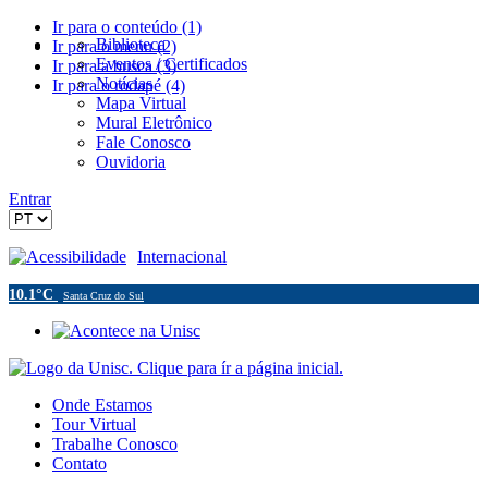
Ir para o conteúdo (1)
Biblioteca
Ir para o menu (2)
Eventos / Certificados
Ir para a busca (3)
Notícias
Ir para o rodapé (4)
Mapa Virtual
Mural Eletrônico
Fale Conosco
Ouvidoria
Entrar
Acessibilidade
Internacional
10.1°C
Santa Cruz do Sul
Onde Estamos
Tour Virtual
Trabalhe Conosco
Contato