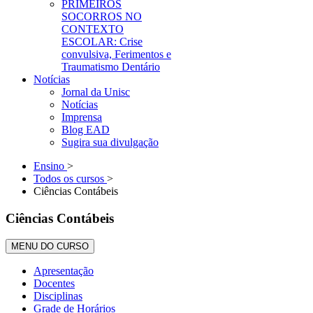
PRIMEIROS
SOCORROS NO
CONTEXTO
ESCOLAR: Crise
convulsiva, Ferimentos e
Traumatismo Dentário
Notícias
Jornal da Unisc
Notícias
Imprensa
Blog EAD
Sugira sua divulgação
Ensino
>
Todos os cursos
>
Ciências Contábeis
Ciências Contábeis
MENU DO CURSO
Apresentação
Docentes
Disciplinas
Grade de Horários