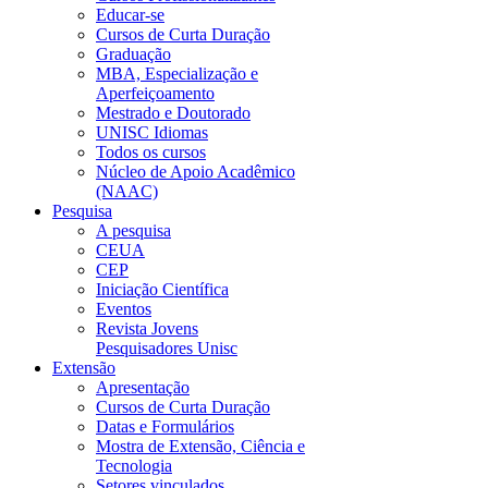
Educar-se
Cursos de Curta Duração
Graduação
MBA, Especialização e
Aperfeiçoamento
Mestrado e Doutorado
UNISC Idiomas
Todos os cursos
Núcleo de Apoio Acadêmico
(NAAC)
Pesquisa
A pesquisa
CEUA
CEP
Iniciação Científica
Eventos
Revista Jovens
Pesquisadores Unisc
Extensão
Apresentação
Cursos de Curta Duração
Datas e Formulários
Mostra de Extensão, Ciência e
Tecnologia
Setores vinculados