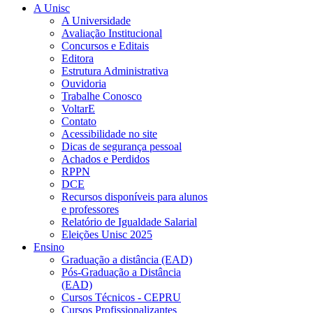
A Unisc
A Universidade
Avaliação Institucional
Concursos e Editais
Editora
Estrutura Administrativa
Ouvidoria
Trabalhe Conosco
VoltarE
Contato
Acessibilidade no site
Dicas de segurança pessoal
Achados e Perdidos
RPPN
DCE
Recursos disponíveis para alunos
e professores
Relatório de Igualdade Salarial
Eleições Unisc 2025
Ensino
Graduação a distância (EAD)
Pós-Graduação a Distância
(EAD)
Cursos Técnicos - CEPRU
Cursos Profissionalizantes