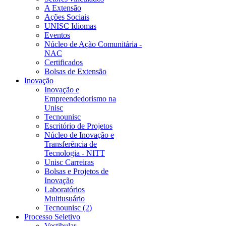
A Extensão
Ações Sociais
UNISC Idiomas
Eventos
Núcleo de Ação Comunitária -
NAC
Certificados
Bolsas de Extensão
Inovação
Inovação e
Empreendedorismo na
Unisc
Tecnounisc
Escritório de Projetos
Núcleo de Inovação e
Transferência de
Tecnologia - NITT
Unisc Carreiras
Bolsas e Projetos de
Inovação
Laboratórios
Multiusuário
Tecnounisc (2)
Processo Seletivo
Vestibular