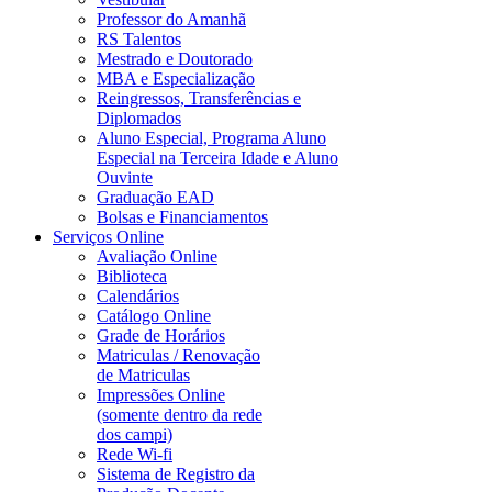
Professor do Amanhã
RS Talentos
Mestrado e Doutorado
MBA e Especialização
Reingressos, Transferências e
Diplomados
Aluno Especial, Programa Aluno
Especial na Terceira Idade e Aluno
Ouvinte
Graduação EAD
Bolsas e Financiamentos
Serviços Online
Avaliação Online
Biblioteca
Calendários
Catálogo Online
Grade de Horários
Matriculas / Renovação
de Matriculas
Impressões Online
(somente dentro da rede
dos campi)
Rede Wi-fi
Sistema de Registro da