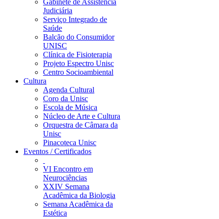
Gabinete de Assistência
Judiciária
Serviço Integrado de
Saúde
Balcão do Consumidor
UNISC
Clínica de Fisioterapia
Projeto Espectro Unisc
Centro Socioambiental
Cultura
Agenda Cultural
Coro da Unisc
Escola de Música
Núcleo de Arte e Cultura
Orquestra de Câmara da
Unisc
Pinacoteca Unisc
Eventos / Certificados
VI Encontro em
Neurociências
XXIV Semana
Acadêmica da Biologia
Semana Acadêmica da
Estética