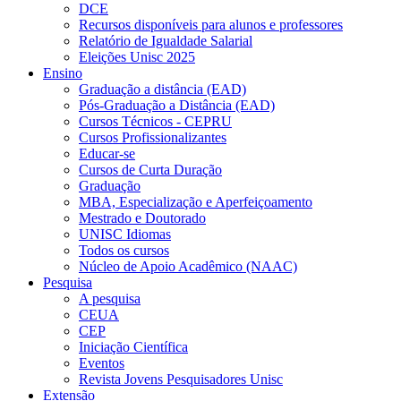
DCE
Recursos disponíveis para alunos e professores
Relatório de Igualdade Salarial
Eleições Unisc 2025
Ensino
Graduação a distância (EAD)
Pós-Graduação a Distância (EAD)
Cursos Técnicos - CEPRU
Cursos Profissionalizantes
Educar-se
Cursos de Curta Duração
Graduação
MBA, Especialização e Aperfeiçoamento
Mestrado e Doutorado
UNISC Idiomas
Todos os cursos
Núcleo de Apoio Acadêmico (NAAC)
Pesquisa
A pesquisa
CEUA
CEP
Iniciação Científica
Eventos
Revista Jovens Pesquisadores Unisc
Extensão