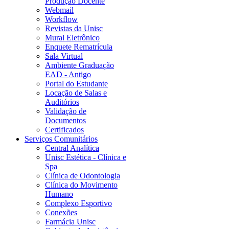
Produção Docente
Webmail
Workflow
Revistas da Unisc
Mural Eletrônico
Enquete Rematrícula
Sala Virtual
Ambiente Graduação
EAD - Antigo
Portal do Estudante
Locação de Salas e
Auditórios
Validação de
Documentos
Certificados
Serviços Comunitários
Central Analítica
Unisc Estética - Clínica e
Spa
Clínica de Odontologia
Clínica do Movimento
Humano
Complexo Esportivo
Conexões
Farmácia Unisc