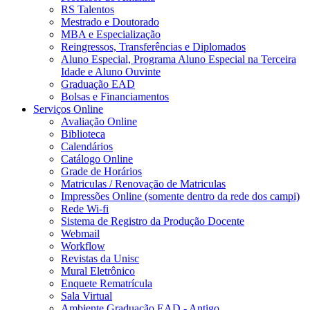
RS Talentos
Mestrado e Doutorado
MBA e Especialização
Reingressos, Transferências e Diplomados
Aluno Especial, Programa Aluno Especial na Terceira
Idade e Aluno Ouvinte
Graduação EAD
Bolsas e Financiamentos
Serviços Online
Avaliação Online
Biblioteca
Calendários
Catálogo Online
Grade de Horários
Matriculas / Renovação de Matriculas
Impressões Online (somente dentro da rede dos campi)
Rede Wi-fi
Sistema de Registro da Produção Docente
Webmail
Workflow
Revistas da Unisc
Mural Eletrônico
Enquete Rematrícula
Sala Virtual
Ambiente Graduação EAD - Antigo