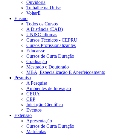
Ouvidoria
Trabalhe na Unisc
VoltarE
Ensino
Todos os Cursos
A Distância (EAD)
UNISC Idiomas
Cursos Técnicos - CEPRU
Cursos Profissionalizantes
Educar-se
Cursos de Curta Duração
Graduação
Mestrado e Doutorado
MBA, Especialização E Aperfeiçoamento
Pesquisa
A Pesquisa
Ambientes de Inovação
CEUA
CEP
Iniciação Científica
Eventos
Extensão
Apresentação
Cursos de Curta Duração
Matrículas