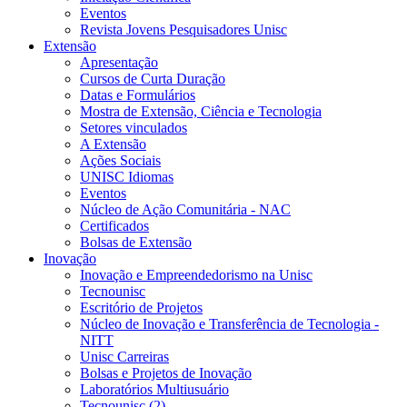
Eventos
Revista Jovens Pesquisadores Unisc
Extensão
Apresentação
Cursos de Curta Duração
Datas e Formulários
Mostra de Extensão, Ciência e Tecnologia
Setores vinculados
A Extensão
Ações Sociais
UNISC Idiomas
Eventos
Núcleo de Ação Comunitária - NAC
Certificados
Bolsas de Extensão
Inovação
Inovação e Empreendedorismo na Unisc
Tecnounisc
Escritório de Projetos
Núcleo de Inovação e Transferência de Tecnologia -
NITT
Unisc Carreiras
Bolsas e Projetos de Inovação
Laboratórios Multiusuário
Tecnounisc (2)