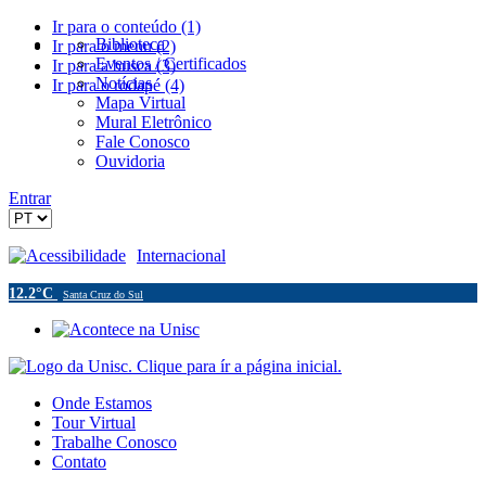
Ir para o conteúdo (1)
Biblioteca
Ir para o menu (2)
Eventos / Certificados
Ir para a busca (3)
Notícias
Ir para o rodapé (4)
Mapa Virtual
Mural Eletrônico
Fale Conosco
Ouvidoria
Entrar
Acessibilidade
Internacional
12.2°C
Santa Cruz do Sul
Onde Estamos
Tour Virtual
Trabalhe Conosco
Contato