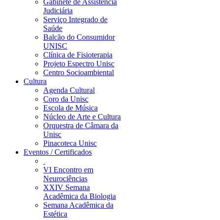
Gabinete de Assistência
Judiciária
Serviço Integrado de
Saúde
Balcão do Consumidor
UNISC
Clínica de Fisioterapia
Projeto Espectro Unisc
Centro Socioambiental
Cultura
Agenda Cultural
Coro da Unisc
Escola de Música
Núcleo de Arte e Cultura
Orquestra de Câmara da
Unisc
Pinacoteca Unisc
Eventos / Certificados
VI Encontro em
Neurociências
XXIV Semana
Acadêmica da Biologia
Semana Acadêmica da
Estética