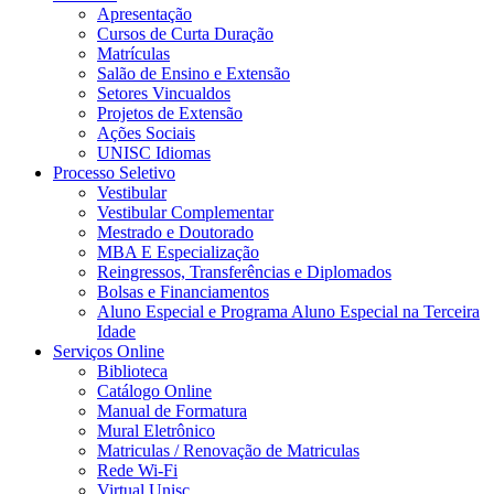
Apresentação
Cursos de Curta Duração
Matrículas
Salão de Ensino e Extensão
Setores Vincualdos
Projetos de Extensão
Ações Sociais
UNISC Idiomas
Processo Seletivo
Vestibular
Vestibular Complementar
Mestrado e Doutorado
MBA E Especialização
Reingressos, Transferências e Diplomados
Bolsas e Financiamentos
Aluno Especial e Programa Aluno Especial na Terceira
Idade
Serviços Online
Biblioteca
Catálogo Online
Manual de Formatura
Mural Eletrônico
Matriculas / Renovação de Matriculas
Rede Wi-Fi
Virtual Unisc