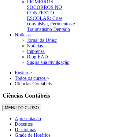
PRIMEIROS
SOCORROS NO
CONTEXTO
ESCOLAR: Crise
convulsiva, Ferimentos e
Traumatismo Dentário
Notícias
Jornal da Unisc
Notícias
Imprensa
Blog EAD
Sugira sua divulgação
Ensino
>
Todos os cursos
>
Ciências Contábeis
Ciências Contábeis
MENU DO CURSO
Apresentação
Docentes
Disciplinas
Grade de Horários