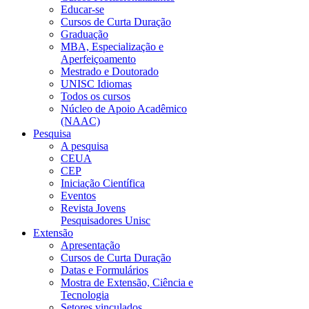
Educar-se
Cursos de Curta Duração
Graduação
MBA, Especialização e
Aperfeiçoamento
Mestrado e Doutorado
UNISC Idiomas
Todos os cursos
Núcleo de Apoio Acadêmico
(NAAC)
Pesquisa
A pesquisa
CEUA
CEP
Iniciação Científica
Eventos
Revista Jovens
Pesquisadores Unisc
Extensão
Apresentação
Cursos de Curta Duração
Datas e Formulários
Mostra de Extensão, Ciência e
Tecnologia
Setores vinculados