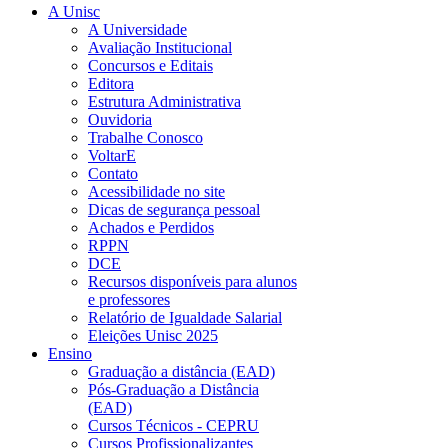
A Unisc
A Universidade
Avaliação Institucional
Concursos e Editais
Editora
Estrutura Administrativa
Ouvidoria
Trabalhe Conosco
VoltarE
Contato
Acessibilidade no site
Dicas de segurança pessoal
Achados e Perdidos
RPPN
DCE
Recursos disponíveis para alunos
e professores
Relatório de Igualdade Salarial
Eleições Unisc 2025
Ensino
Graduação a distância (EAD)
Pós-Graduação a Distância
(EAD)
Cursos Técnicos - CEPRU
Cursos Profissionalizantes