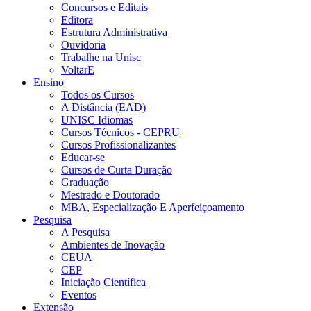
Concursos e Editais
Editora
Estrutura Administrativa
Ouvidoria
Trabalhe na Unisc
VoltarE
Ensino
Todos os Cursos
A Distância (EAD)
UNISC Idiomas
Cursos Técnicos - CEPRU
Cursos Profissionalizantes
Educar-se
Cursos de Curta Duração
Graduação
Mestrado e Doutorado
MBA, Especialização E Aperfeiçoamento
Pesquisa
A Pesquisa
Ambientes de Inovação
CEUA
CEP
Iniciação Científica
Eventos
Extensão