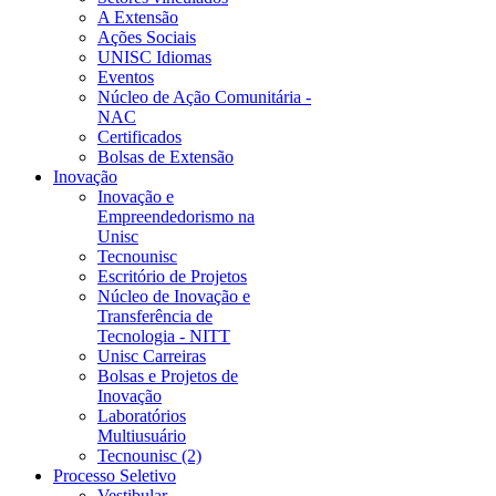
A Extensão
Ações Sociais
UNISC Idiomas
Eventos
Núcleo de Ação Comunitária -
NAC
Certificados
Bolsas de Extensão
Inovação
Inovação e
Empreendedorismo na
Unisc
Tecnounisc
Escritório de Projetos
Núcleo de Inovação e
Transferência de
Tecnologia - NITT
Unisc Carreiras
Bolsas e Projetos de
Inovação
Laboratórios
Multiusuário
Tecnounisc (2)
Processo Seletivo
Vestibular