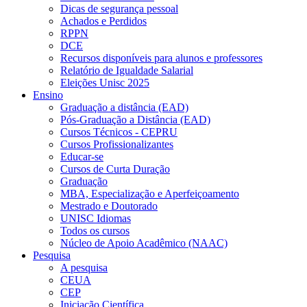
Dicas de segurança pessoal
Achados e Perdidos
RPPN
DCE
Recursos disponíveis para alunos e professores
Relatório de Igualdade Salarial
Eleições Unisc 2025
Ensino
Graduação a distância (EAD)
Pós-Graduação a Distância (EAD)
Cursos Técnicos - CEPRU
Cursos Profissionalizantes
Educar-se
Cursos de Curta Duração
Graduação
MBA, Especialização e Aperfeiçoamento
Mestrado e Doutorado
UNISC Idiomas
Todos os cursos
Núcleo de Apoio Acadêmico (NAAC)
Pesquisa
A pesquisa
CEUA
CEP
Iniciação Científica