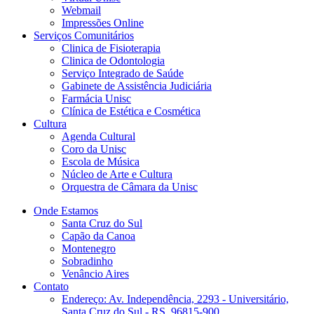
Webmail
Impressões Online
Serviços Comunitários
Clinica de Fisioterapia
Clinica de Odontologia
Serviço Integrado de Saúde
Gabinete de Assistência Judiciária
Farmácia Unisc
Clínica de Estética e Cosmética
Cultura
Agenda Cultural
Coro da Unisc
Escola de Música
Núcleo de Arte e Cultura
Orquestra de Câmara da Unisc
Onde Estamos
Santa Cruz do Sul
Capão da Canoa
Montenegro
Sobradinho
Venâncio Aires
Contato
Endereço: Av. Independência, 2293 - Universitário,
Santa Cruz do Sul - RS, 96815-900