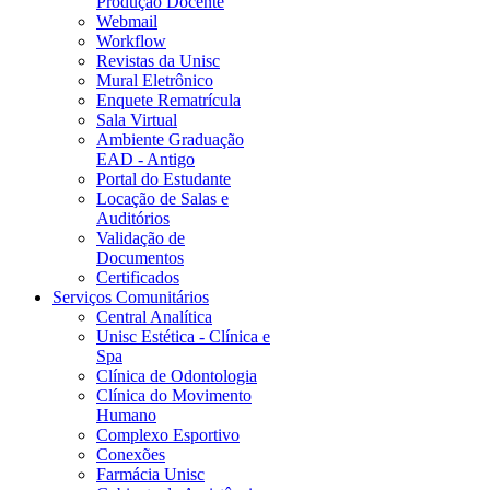
Produção Docente
Webmail
Workflow
Revistas da Unisc
Mural Eletrônico
Enquete Rematrícula
Sala Virtual
Ambiente Graduação
EAD - Antigo
Portal do Estudante
Locação de Salas e
Auditórios
Validação de
Documentos
Certificados
Serviços Comunitários
Central Analítica
Unisc Estética - Clínica e
Spa
Clínica de Odontologia
Clínica do Movimento
Humano
Complexo Esportivo
Conexões
Farmácia Unisc