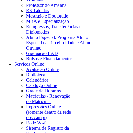
Professor do Amanhã
RS Talentos
Mestrado e Doutorado
MBA e Especialização
Reingressos, Transferências e
Diplomados
Aluno Especial, Programa Aluno
Especial na Terceira Idade e Aluno
Ouvinte
Graduação EAD
Bolsas e Financiamentos
Serviços Online
Avaliação Online
Biblioteca
Calendários
Catálogo Online
Grade de Horários
Matriculas / Renovação
de Matriculas
Impressões Online
(somente dentro da rede
dos campi)
Rede Wi-fi
Sistema de Registro da