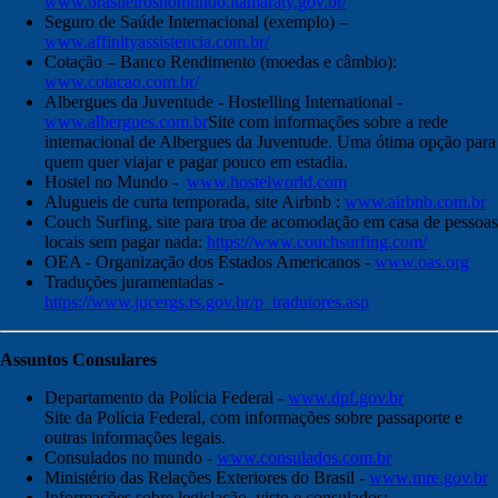
www.brasileirosnomundo.itamaraty.gov.br/
Seguro de Saúde Internacional (exemplo) –
www.affinityassistencia.com.br/
Cotação – Banco Rendimento (moedas e câmbio):
www.cotacao.com.br/
Albergues da Juventude - Hostelling International -
www.albergues.com.br
Site com informações sobre a rede
internacional de Albergues da Juventude. Uma ótima opção para
quem quer viajar e pagar pouco em estadia.
Hostel no Mundo -
www.hostelworld.com
Alugueis de curta temporada, site Airbnb :
www.airbnb.com.br
Couch Surfing, site para troa de acomodação em casa de pessoas
locais sem pagar nada:
https://www.couchsurfing.com/
OEA - Organização dos Estados Americanos -
www.oas.org
Traduções juramentadas -
https://www.jucergs.rs.gov.br/p_tradutores.asp
Assuntos Consulares
Departamento da Polícia Federal -
www.dpf.gov.br
Site da Polícia Federal, com informações sobre passaporte e
outras informações legais.
Consulados no mundo -
www.consulados.com.br
Ministério das Relações Exteriores do Brasil -
www.mre.gov.br
Informações sobre legislação, visto e consulados: