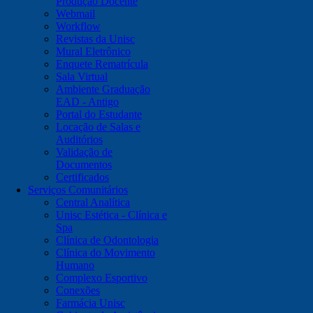
Produção Docente
Webmail
Workflow
Revistas da Unisc
Mural Eletrônico
Enquete Rematrícula
Sala Virtual
Ambiente Graduação
EAD - Antigo
Portal do Estudante
Locação de Salas e
Auditórios
Validação de
Documentos
Certificados
Serviços Comunitários
Central Analítica
Unisc Estética - Clínica e
Spa
Clínica de Odontologia
Clínica do Movimento
Humano
Complexo Esportivo
Conexões
Farmácia Unisc