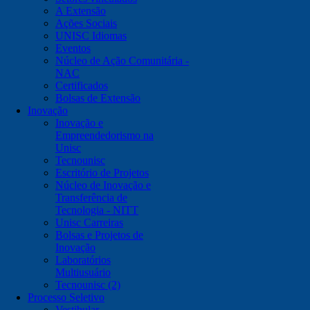
A Extensão
Ações Sociais
UNISC Idiomas
Eventos
Núcleo de Ação Comunitária -
NAC
Certificados
Bolsas de Extensão
Inovação
Inovação e
Empreendedorismo na
Unisc
Tecnounisc
Escritório de Projetos
Núcleo de Inovação e
Transferência de
Tecnologia - NITT
Unisc Carreiras
Bolsas e Projetos de
Inovação
Laboratórios
Multiusuário
Tecnounisc (2)
Processo Seletivo
Vestibular