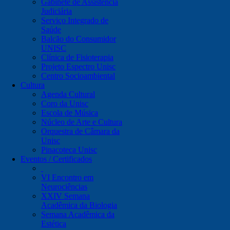
Gabinete de Assistência
Judiciária
Serviço Integrado de
Saúde
Balcão do Consumidor
UNISC
Clínica de Fisioterapia
Projeto Espectro Unisc
Centro Socioambiental
Cultura
Agenda Cultural
Coro da Unisc
Escola de Música
Núcleo de Arte e Cultura
Orquestra de Câmara da
Unisc
Pinacoteca Unisc
Eventos / Certificados
VI Encontro em
Neurociências
XXIV Semana
Acadêmica da Biologia
Semana Acadêmica da
Estética