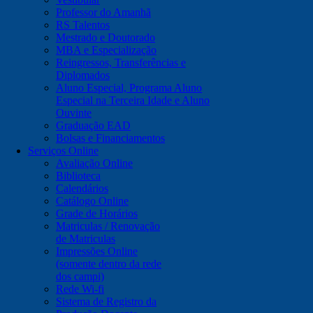
Professor do Amanhã
RS Talentos
Mestrado e Doutorado
MBA e Especialização
Reingressos, Transferências e
Diplomados
Aluno Especial, Programa Aluno
Especial na Terceira Idade e Aluno
Ouvinte
Graduação EAD
Bolsas e Financiamentos
Serviços Online
Avaliação Online
Biblioteca
Calendários
Catálogo Online
Grade de Horários
Matriculas / Renovação
de Matriculas
Impressões Online
(somente dentro da rede
dos campi)
Rede Wi-fi
Sistema de Registro da