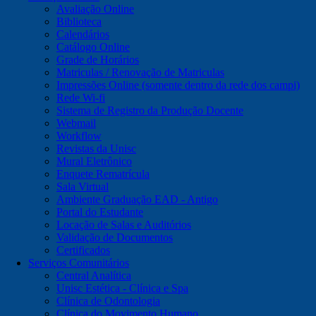
Avaliação Online
Biblioteca
Calendários
Catálogo Online
Grade de Horários
Matriculas / Renovação de Matriculas
Impressões Online (somente dentro da rede dos campi)
Rede Wi-fi
Sistema de Registro da Produção Docente
Webmail
Workflow
Revistas da Unisc
Mural Eletrônico
Enquete Rematrícula
Sala Virtual
Ambiente Graduação EAD - Antigo
Portal do Estudante
Locação de Salas e Auditórios
Validação de Documentos
Certificados
Serviços Comunitários
Central Analítica
Unisc Estética - Clínica e Spa
Clínica de Odontologia
Clínica do Movimento Humano