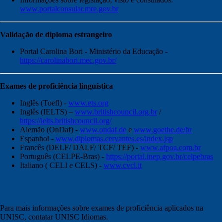
www.portalconsular.mre.gov.br
Validação de diploma estrangeiro
Portal Carolina Bori - Ministério da Educação -
https://carolinabori.mec.gov.br/
Exames de proficiência linguística
Inglês (Toefl) -
www.ets.org
Inglês (IELTS) –
www.britishcouncil.org.br
/
https://ielts.britishcouncil.org/
Alemão (OnDaf) -
www.ondaf.de
e
www.goethe.de/br
Espanhol -
www.diplomas.cervantes.es/index.jsp
Francês (DELF/ DALF/ TCF/ TEF) -
www.afpoa.com.br
Português (CELPE-Bras) -
https://portal.inep.gov.br/celpebras
Italiano ( CELI e CELS) -
www.cvcl.it
Para mais informações sobre exames de proficiência aplicados na
UNISC, contatar UNISC Idiomas.