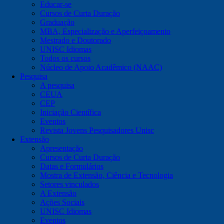
Educar-se
Cursos de Curta Duração
Graduação
MBA, Especialização e Aperfeiçoamento
Mestrado e Doutorado
UNISC Idiomas
Todos os cursos
Núcleo de Apoio Acadêmico (NAAC)
Pesquisa
A pesquisa
CEUA
CEP
Iniciação Científica
Eventos
Revista Jovens Pesquisadores Unisc
Extensão
Apresentação
Cursos de Curta Duração
Datas e Formulários
Mostra de Extensão, Ciência e Tecnologia
Setores vinculados
A Extensão
Ações Sociais
UNISC Idiomas
Eventos