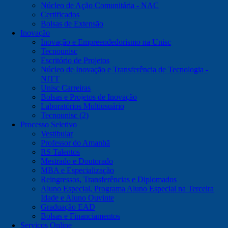
Núcleo de Ação Comunitária - NAC
Certificados
Bolsas de Extensão
Inovação
Inovação e Empreendedorismo na Unisc
Tecnounisc
Escritório de Projetos
Núcleo de Inovação e Transferência de Tecnologia -
NITT
Unisc Carreiras
Bolsas e Projetos de Inovação
Laboratórios Multiusuário
Tecnounisc (2)
Processo Seletivo
Vestibular
Professor do Amanhã
RS Talentos
Mestrado e Doutorado
MBA e Especialização
Reingressos, Transferências e Diplomados
Aluno Especial, Programa Aluno Especial na Terceira
Idade e Aluno Ouvinte
Graduação EAD
Bolsas e Financiamentos
Serviços Online