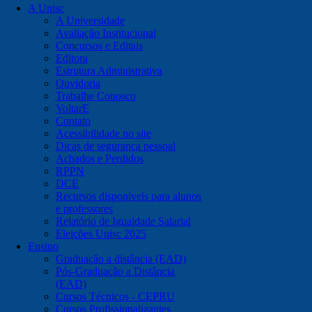
A Unisc
A Universidade
Avaliação Institucional
Concursos e Editais
Editora
Estrutura Administrativa
Ouvidoria
Trabalhe Conosco
VoltarE
Contato
Acessibilidade no site
Dicas de segurança pessoal
Achados e Perdidos
RPPN
DCE
Recursos disponíveis para alunos
e professores
Relatório de Igualdade Salarial
Eleições Unisc 2025
Ensino
Graduação a distância (EAD)
Pós-Graduação a Distância
(EAD)
Cursos Técnicos - CEPRU
Cursos Profissionalizantes