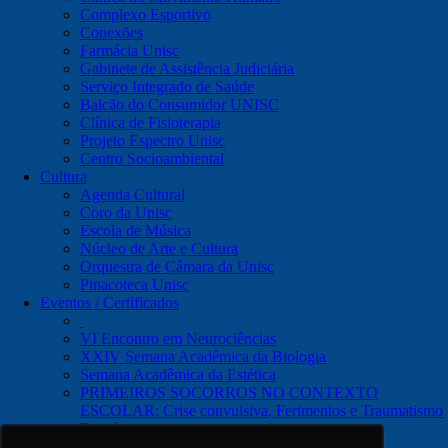
Complexo Esportivo
Conexões
Farmácia Unisc
Gabinete de Assistência Judiciária
Serviço Integrado de Saúde
Balcão do Consumidor UNISC
Clínica de Fisioterapia
Projeto Espectro Unisc
Centro Socioambiental
Cultura
Agenda Cultural
Coro da Unisc
Escola de Música
Núcleo de Arte e Cultura
Orquestra de Câmara da Unisc
Pinacoteca Unisc
Eventos / Certificados
VI Encontro em Neurociências
XXIV Semana Acadêmica da Biologia
Semana Acadêmica da Estética
PRIMEIROS SOCORROS NO CONTEXTO
ESCOLAR: Crise convulsiva, Ferimentos e Traumatismo
Dentário
Notícias