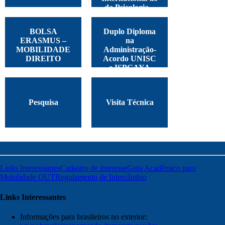
da Psicologia –
Argentina, 2025
BOLSA
Duplo Diploma
ERASMUS –
na
MOBILIDADE
Administração-
DIREITO
Acordo UNISC
e ISPGAYA
Pesquisa
Visita Técnica
Links Interessantes
Cadastro de interesse
Guia Acadêmico para
Mobilidade OUT
Regulamento de Intercâmbio
Links Interessantes
Informações para brasileiros no exterior: