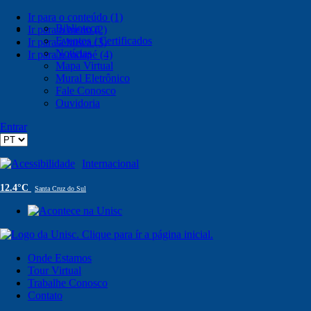
Ir para o conteúdo (1)
Biblioteca
Ir para o menu (2)
Eventos / Certificados
Ir para a busca (3)
Notícias
Ir para o rodapé (4)
Mapa Virtual
Mural Eletrônico
Fale Conosco
Ouvidoria
Entrar
Acessibilidade
Internacional
12.4°C
Santa Cruz do Sul
Onde Estamos
Tour Virtual
Trabalhe Conosco
Contato