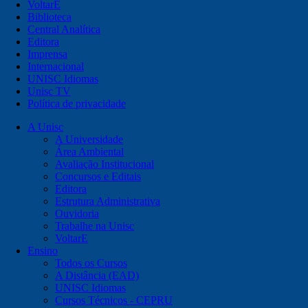
VoltarE
Biblioteca
Central Analítica
Editora
Imprensa
Internacional
UNISC Idiomas
Unisc TV
Política de privacidade
A Unisc
A Universidade
Área Ambiental
Avaliação Institucional
Concursos e Editais
Editora
Estrutura Administrativa
Ouvidoria
Trabalhe na Unisc
VoltarE
Ensino
Todos os Cursos
A Distância (EAD)
UNISC Idiomas
Cursos Técnicos - CEPRU