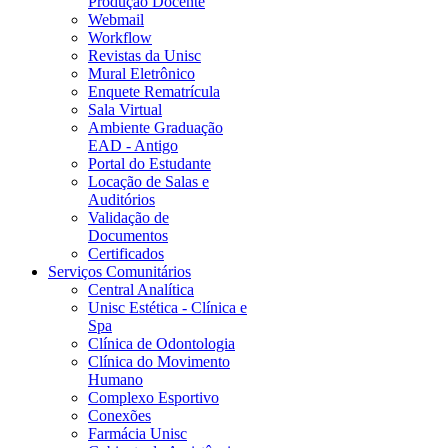
Produção Docente
Webmail
Workflow
Revistas da Unisc
Mural Eletrônico
Enquete Rematrícula
Sala Virtual
Ambiente Graduação
EAD - Antigo
Portal do Estudante
Locação de Salas e
Auditórios
Validação de
Documentos
Certificados
Serviços Comunitários
Central Analítica
Unisc Estética - Clínica e
Spa
Clínica de Odontologia
Clínica do Movimento
Humano
Complexo Esportivo
Conexões
Farmácia Unisc