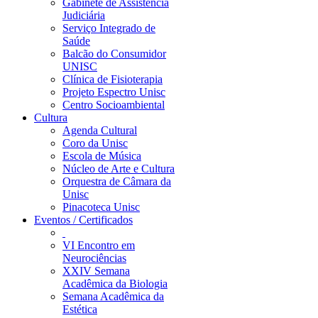
Gabinete de Assistência
Judiciária
Serviço Integrado de
Saúde
Balcão do Consumidor
UNISC
Clínica de Fisioterapia
Projeto Espectro Unisc
Centro Socioambiental
Cultura
Agenda Cultural
Coro da Unisc
Escola de Música
Núcleo de Arte e Cultura
Orquestra de Câmara da
Unisc
Pinacoteca Unisc
Eventos / Certificados
VI Encontro em
Neurociências
XXIV Semana
Acadêmica da Biologia
Semana Acadêmica da
Estética