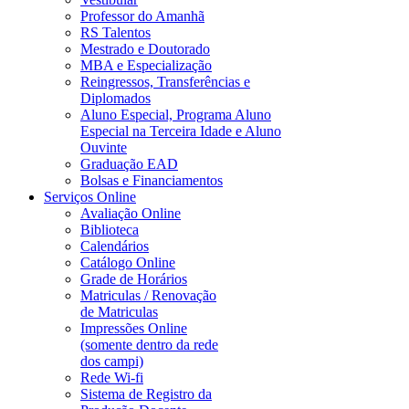
Professor do Amanhã
RS Talentos
Mestrado e Doutorado
MBA e Especialização
Reingressos, Transferências e
Diplomados
Aluno Especial, Programa Aluno
Especial na Terceira Idade e Aluno
Ouvinte
Graduação EAD
Bolsas e Financiamentos
Serviços Online
Avaliação Online
Biblioteca
Calendários
Catálogo Online
Grade de Horários
Matriculas / Renovação
de Matriculas
Impressões Online
(somente dentro da rede
dos campi)
Rede Wi-fi
Sistema de Registro da