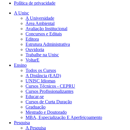
Política de privacidade
A Unisc
A Universidade
Área Ambiental
Avaliação Institucional
Concursos e Editais
Editora
Estrutura Administrativa
Ouvidoria
Trabalhe na Unisc
VoltarE
Ensino
Todos os Cursos
A Distância (EAD)
UNISC Idiomas
Cursos Técnicos - CEPRU
Cursos Profissionalizantes
Educar-se
Cursos de Curta Duração
Graduação
Mestrado e Doutorado
MBA, Especialização E Aperfeiçoamento
Pesquisa
A Pesquisa