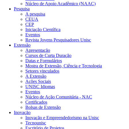
Núcleo de Apoio Acadêmico (NAAC)
Pesquisa
A pesquisa
CEUA
CEP
Iniciação Científica
Eventos
Revista Jovens Pesquisadores Unisc
Extensão
Apresentação
Cursos de Curta Duração
Datas e Formulários
Mostra de Extensão, Ciência e Tecnologia
Setores vinculados
A Extensão
Ações Sociais
UNISC Idiomas
Eventos
Núcleo de Ação Comunitária - NAC
Certificados
Bolsas de Extensão
Inovação
Inovação e Empreendedorismo na Unisc
Tecnounisc
Escritório de Projetos