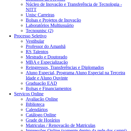
Núcleo de Inovação e Transferência de Tecnologia -
NITT
Unisc Carreiras
Bolsas e Projetos de Inovação
Laboratórios Multiusuário
Tecnounisc (2)
Processo Seletivo
Vestibular
Professor do Amanhã
RS Talentos
Mestrado e Doutorado
MBA e Especialização
Reingressos, Transferências e Diplomados
Aluno Especial, Programa Aluno Especial na Terceira
Idade e Aluno Ouvinte
Graduação EAD
Bolsas e Financiamentos
Serviços Online
Avaliação Online
Biblioteca
Calendários
Catálogo Online
Grade de Horários
Matriculas / Renovação de Matriculas
Impressões Online (somente dentro da rede dos campi)