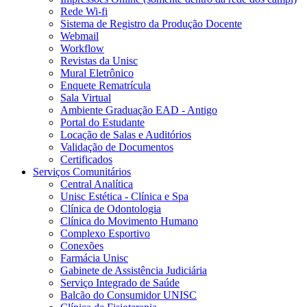
Rede Wi-fi
Sistema de Registro da Produção Docente
Webmail
Workflow
Revistas da Unisc
Mural Eletrônico
Enquete Rematrícula
Sala Virtual
Ambiente Graduação EAD - Antigo
Portal do Estudante
Locação de Salas e Auditórios
Validação de Documentos
Certificados
Serviços Comunitários
Central Analítica
Unisc Estética - Clínica e Spa
Clínica de Odontologia
Clínica do Movimento Humano
Complexo Esportivo
Conexões
Farmácia Unisc
Gabinete de Assistência Judiciária
Serviço Integrado de Saúde
Balcão do Consumidor UNISC