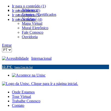
Ir para o conteúdo (1)
Biblioteca
Ir para o menu (2)
Eventos / Certificados
Ir para a busca (3)
Notícias
Ir para o rodapé (4)
Mapa Virtual
Mural Eletrônico
Fale Conosco
Ouvidoria
Entrar
Acessibilidade
Internacional
12.3°C
Santa Cruz do Sul
Onde Estamos
Tour Virtual
Trabalhe Conosco
Contato