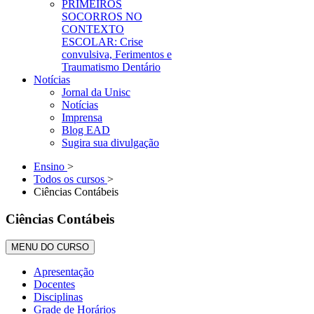
PRIMEIROS
SOCORROS NO
CONTEXTO
ESCOLAR: Crise
convulsiva, Ferimentos e
Traumatismo Dentário
Notícias
Jornal da Unisc
Notícias
Imprensa
Blog EAD
Sugira sua divulgação
Ensino
>
Todos os cursos
>
Ciências Contábeis
Ciências Contábeis
MENU DO CURSO
Apresentação
Docentes
Disciplinas
Grade de Horários