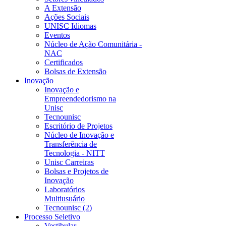
A Extensão
Ações Sociais
UNISC Idiomas
Eventos
Núcleo de Ação Comunitária -
NAC
Certificados
Bolsas de Extensão
Inovação
Inovação e
Empreendedorismo na
Unisc
Tecnounisc
Escritório de Projetos
Núcleo de Inovação e
Transferência de
Tecnologia - NITT
Unisc Carreiras
Bolsas e Projetos de
Inovação
Laboratórios
Multiusuário
Tecnounisc (2)
Processo Seletivo
Vestibular