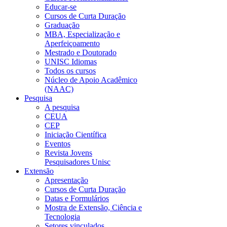
Educar-se
Cursos de Curta Duração
Graduação
MBA, Especialização e
Aperfeiçoamento
Mestrado e Doutorado
UNISC Idiomas
Todos os cursos
Núcleo de Apoio Acadêmico
(NAAC)
Pesquisa
A pesquisa
CEUA
CEP
Iniciação Científica
Eventos
Revista Jovens
Pesquisadores Unisc
Extensão
Apresentação
Cursos de Curta Duração
Datas e Formulários
Mostra de Extensão, Ciência e
Tecnologia
Setores vinculados