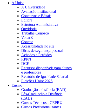
A Unisc
A Universidade
Avaliação Institucional
Concursos e Editais
Editora
Estrutura Administrativa
Ouvidoria
Trabalhe Conosco
VoltarE
Contato
Acessibilidade no site
Dicas de segurança pessoal
Achados e Perdidos
RPPN
DCE
Recursos disponíveis para alunos
e professores
Relatório de Igualdade Salarial
Eleições Unisc 2025
Ensino
Graduação a distância (EAD)
Pós-Graduação a Distância
(EAD)
Cursos Técnicos - CEPRU
Cursos Profissionalizantes