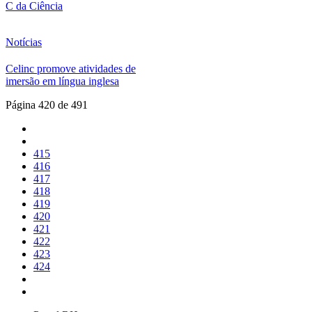
C da Ciência
Notícias
Celinc promove atividades de
imersão em língua inglesa
Página 420 de 491
415
416
417
418
419
420
421
422
423
424