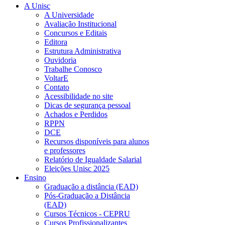
A Unisc
A Universidade
Avaliação Institucional
Concursos e Editais
Editora
Estrutura Administrativa
Ouvidoria
Trabalhe Conosco
VoltarE
Contato
Acessibilidade no site
Dicas de segurança pessoal
Achados e Perdidos
RPPN
DCE
Recursos disponíveis para alunos
e professores
Relatório de Igualdade Salarial
Eleições Unisc 2025
Ensino
Graduação a distância (EAD)
Pós-Graduação a Distância
(EAD)
Cursos Técnicos - CEPRU
Cursos Profissionalizantes