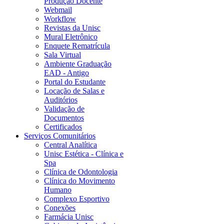
Produção Docente
Webmail
Workflow
Revistas da Unisc
Mural Eletrônico
Enquete Rematrícula
Sala Virtual
Ambiente Graduação
EAD - Antigo
Portal do Estudante
Locação de Salas e
Auditórios
Validação de
Documentos
Certificados
Serviços Comunitários
Central Analítica
Unisc Estética - Clínica e
Spa
Clínica de Odontologia
Clínica do Movimento
Humano
Complexo Esportivo
Conexões
Farmácia Unisc