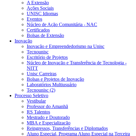
A Extensão
Ações Sociais
UNISC Idiomas
Eventos
Núcleo de Ação Comunitária - NAC
Certificados
Bolsas de Extensão
Inovação
Inovação e Empreendedorismo na Unisc
Tecnounisc
Escritório de Projetos
Núcleo de Inovação e Transferência de Tecnologia -
NITT
Unisc Carreiras
Bolsas e Projetos de Inovação
Laboratórios Multiusuário
Tecnounisc (2)
Processo Seletivo
Vestibular
Professor do Amanhã
RS Talentos
Mestrado e Doutorado
MBA e Especialização
Reingressos, Transferências e Diplomados
Aluno Especial, Programa Aluno Especial na Terceira