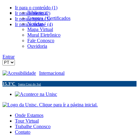
Ir para o conteúdo (1)
Biblioteca
Ir para o menu (2)
Eventos / Certificados
Ir para a busca (3)
Notícias
Ir para o rodapé (4)
Mapa Virtual
Mural Eletrônico
Fale Conosco
Ouvidoria
Entrar
Acessibilidade
Internacional
15.3°C
Santa Cruz do Sul
Onde Estamos
Tour Virtual
Trabalhe Conosco
Contato