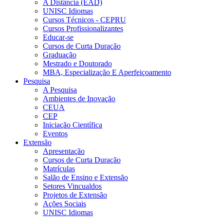
A Distância (EAD)
UNISC Idiomas
Cursos Técnicos - CEPRU
Cursos Profissionalizantes
Educar-se
Cursos de Curta Duração
Graduação
Mestrado e Doutorado
MBA, Especialização E Aperfeiçoamento
Pesquisa
A Pesquisa
Ambientes de Inovação
CEUA
CEP
Iniciação Científica
Eventos
Extensão
Apresentação
Cursos de Curta Duração
Matrículas
Salão de Ensino e Extensão
Setores Vincualdos
Projetos de Extensão
Ações Sociais
UNISC Idiomas