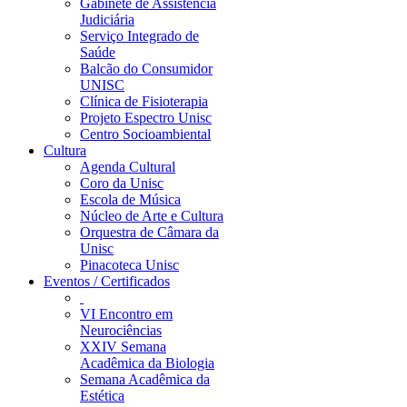
Gabinete de Assistência
Judiciária
Serviço Integrado de
Saúde
Balcão do Consumidor
UNISC
Clínica de Fisioterapia
Projeto Espectro Unisc
Centro Socioambiental
Cultura
Agenda Cultural
Coro da Unisc
Escola de Música
Núcleo de Arte e Cultura
Orquestra de Câmara da
Unisc
Pinacoteca Unisc
Eventos / Certificados
VI Encontro em
Neurociências
XXIV Semana
Acadêmica da Biologia
Semana Acadêmica da
Estética