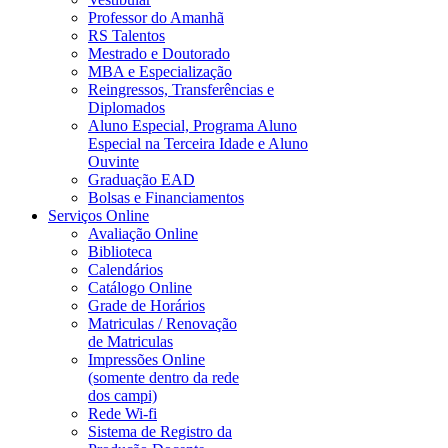
Professor do Amanhã
RS Talentos
Mestrado e Doutorado
MBA e Especialização
Reingressos, Transferências e
Diplomados
Aluno Especial, Programa Aluno
Especial na Terceira Idade e Aluno
Ouvinte
Graduação EAD
Bolsas e Financiamentos
Serviços Online
Avaliação Online
Biblioteca
Calendários
Catálogo Online
Grade de Horários
Matriculas / Renovação
de Matriculas
Impressões Online
(somente dentro da rede
dos campi)
Rede Wi-fi
Sistema de Registro da