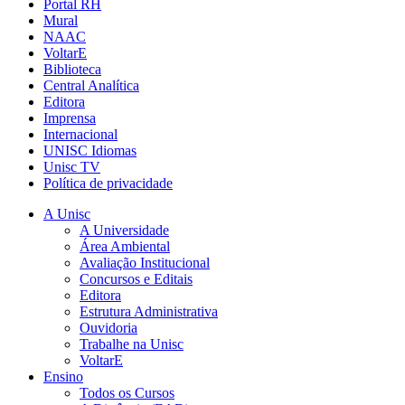
Portal RH
Mural
NAAC
VoltarE
Biblioteca
Central Analítica
Editora
Imprensa
Internacional
UNISC Idiomas
Unisc TV
Política de privacidade
A Unisc
A Universidade
Área Ambiental
Avaliação Institucional
Concursos e Editais
Editora
Estrutura Administrativa
Ouvidoria
Trabalhe na Unisc
VoltarE
Ensino
Todos os Cursos