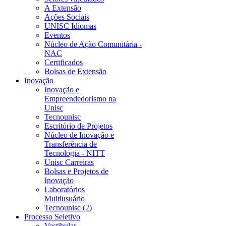
A Extensão
Ações Sociais
UNISC Idiomas
Eventos
Núcleo de Ação Comunitária -
NAC
Certificados
Bolsas de Extensão
Inovação
Inovação e
Empreendedorismo na
Unisc
Tecnounisc
Escritório de Projetos
Núcleo de Inovação e
Transferência de
Tecnologia - NITT
Unisc Carreiras
Bolsas e Projetos de
Inovação
Laboratórios
Multiusuário
Tecnounisc (2)
Processo Seletivo
Vestibular