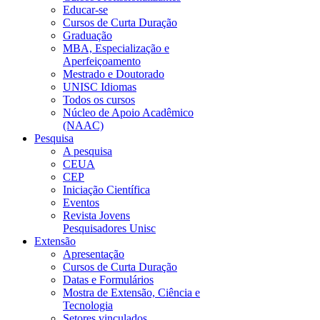
Educar-se
Cursos de Curta Duração
Graduação
MBA, Especialização e
Aperfeiçoamento
Mestrado e Doutorado
UNISC Idiomas
Todos os cursos
Núcleo de Apoio Acadêmico
(NAAC)
Pesquisa
A pesquisa
CEUA
CEP
Iniciação Científica
Eventos
Revista Jovens
Pesquisadores Unisc
Extensão
Apresentação
Cursos de Curta Duração
Datas e Formulários
Mostra de Extensão, Ciência e
Tecnologia
Setores vinculados