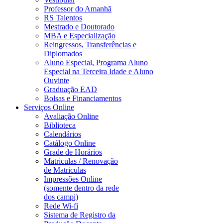
Professor do Amanhã
RS Talentos
Mestrado e Doutorado
MBA e Especialização
Reingressos, Transferências e
Diplomados
Aluno Especial, Programa Aluno
Especial na Terceira Idade e Aluno
Ouvinte
Graduação EAD
Bolsas e Financiamentos
Serviços Online
Avaliação Online
Biblioteca
Calendários
Catálogo Online
Grade de Horários
Matriculas / Renovação
de Matriculas
Impressões Online
(somente dentro da rede
dos campi)
Rede Wi-fi
Sistema de Registro da