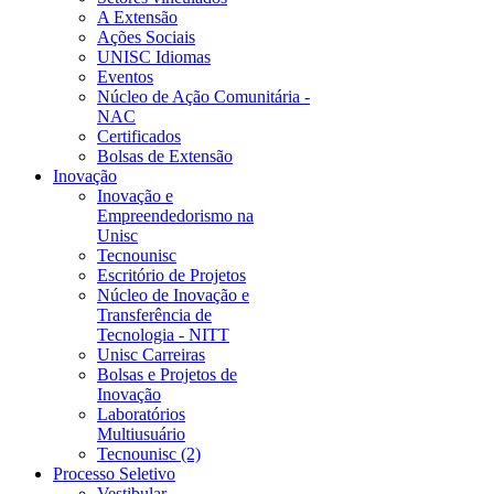
A Extensão
Ações Sociais
UNISC Idiomas
Eventos
Núcleo de Ação Comunitária -
NAC
Certificados
Bolsas de Extensão
Inovação
Inovação e
Empreendedorismo na
Unisc
Tecnounisc
Escritório de Projetos
Núcleo de Inovação e
Transferência de
Tecnologia - NITT
Unisc Carreiras
Bolsas e Projetos de
Inovação
Laboratórios
Multiusuário
Tecnounisc (2)
Processo Seletivo
Vestibular