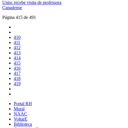
Unisc recebe visita de professora
Canadense
Página 415 de 491
410
411
412
413
414
415
416
417
418
419
Portal RH
Mural
NAAC
VoltarE
Biblioteca