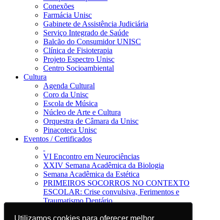
Conexões
Farmácia Unisc
Gabinete de Assistência Judiciária
Serviço Integrado de Saúde
Balcão do Consumidor UNISC
Clínica de Fisioterapia
Projeto Espectro Unisc
Centro Socioambiental
Cultura
Agenda Cultural
Coro da Unisc
Escola de Música
Núcleo de Arte e Cultura
Orquestra de Câmara da Unisc
Pinacoteca Unisc
Eventos / Certificados
VI Encontro em Neurociências
XXIV Semana Acadêmica da Biologia
Semana Acadêmica da Estética
PRIMEIROS SOCORROS NO CONTEXTO
ESCOLAR: Crise convulsiva, Ferimentos e
Traumatismo Dentário
Notícias
Utilizamos cookies para oferecer melhor
Utilizamos cookies para oferecer melhor
Jornal da Unisc