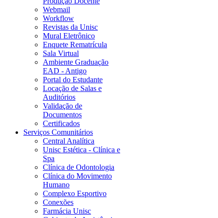
Produção Docente
Webmail
Workflow
Revistas da Unisc
Mural Eletrônico
Enquete Rematrícula
Sala Virtual
Ambiente Graduação
EAD - Antigo
Portal do Estudante
Locação de Salas e
Auditórios
Validação de
Documentos
Certificados
Serviços Comunitários
Central Analítica
Unisc Estética - Clínica e
Spa
Clínica de Odontologia
Clínica do Movimento
Humano
Complexo Esportivo
Conexões
Farmácia Unisc