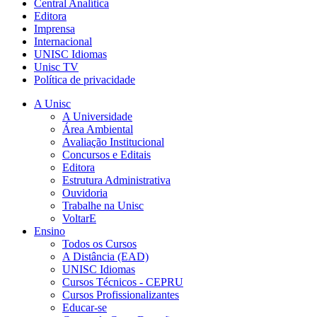
Central Analítica
Editora
Imprensa
Internacional
UNISC Idiomas
Unisc TV
Política de privacidade
A Unisc
A Universidade
Área Ambiental
Avaliação Institucional
Concursos e Editais
Editora
Estrutura Administrativa
Ouvidoria
Trabalhe na Unisc
VoltarE
Ensino
Todos os Cursos
A Distância (EAD)
UNISC Idiomas
Cursos Técnicos - CEPRU
Cursos Profissionalizantes
Educar-se