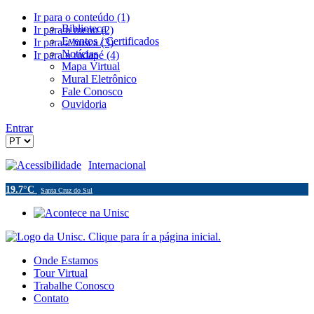
Ir para o conteúdo (1)
Biblioteca
Ir para o menu (2)
Eventos / Certificados
Ir para a busca (3)
Notícias
Ir para o rodapé (4)
Mapa Virtual
Mural Eletrônico
Fale Conosco
Ouvidoria
Entrar
Acessibilidade
Internacional
19.7°C
Santa Cruz do Sul
Onde Estamos
Tour Virtual
Trabalhe Conosco
Contato