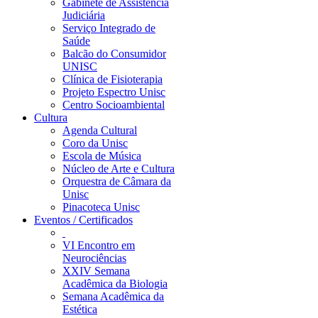
Gabinete de Assistência
Judiciária
Serviço Integrado de
Saúde
Balcão do Consumidor
UNISC
Clínica de Fisioterapia
Projeto Espectro Unisc
Centro Socioambiental
Cultura
Agenda Cultural
Coro da Unisc
Escola de Música
Núcleo de Arte e Cultura
Orquestra de Câmara da
Unisc
Pinacoteca Unisc
Eventos / Certificados
VI Encontro em
Neurociências
XXIV Semana
Acadêmica da Biologia
Semana Acadêmica da
Estética