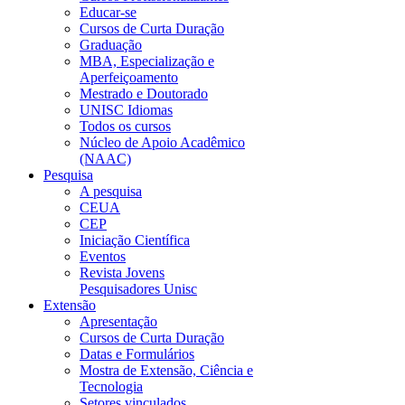
Educar-se
Cursos de Curta Duração
Graduação
MBA, Especialização e
Aperfeiçoamento
Mestrado e Doutorado
UNISC Idiomas
Todos os cursos
Núcleo de Apoio Acadêmico
(NAAC)
Pesquisa
A pesquisa
CEUA
CEP
Iniciação Científica
Eventos
Revista Jovens
Pesquisadores Unisc
Extensão
Apresentação
Cursos de Curta Duração
Datas e Formulários
Mostra de Extensão, Ciência e
Tecnologia
Setores vinculados