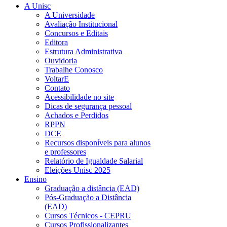
A Unisc
A Universidade
Avaliação Institucional
Concursos e Editais
Editora
Estrutura Administrativa
Ouvidoria
Trabalhe Conosco
VoltarE
Contato
Acessibilidade no site
Dicas de segurança pessoal
Achados e Perdidos
RPPN
DCE
Recursos disponíveis para alunos
e professores
Relatório de Igualdade Salarial
Eleições Unisc 2025
Ensino
Graduação a distância (EAD)
Pós-Graduação a Distância
(EAD)
Cursos Técnicos - CEPRU
Cursos Profissionalizantes