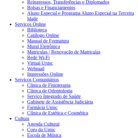
Reingressos, Transferências e Diplomados
Bolsas e Financiamentos
Aluno Especial e Programa Aluno Especial na Terceira
Idade
Serviços Online
Biblioteca
Catálogo Online
Manual de Formatura
Mural Eletrônico
Matriculas / Renovação de Matriculas
Rede Wi-Fi
Virtual Unisc
Webmail
Impressões Online
Serviços Comunitários
Clinica de Fisioterapia
Clinica de Odontologia
Serviço Integrado de Saúde
Gabinete de Assistência Judiciária
Farmácia Unisc
Clínica de Estética e Cosmética
Cultura
Agenda Cultural
Coro da Unisc
Escola de Música