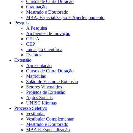
Cursos de Curta Duração
Graduação
Mestrado e Doutorado
MBA, Especialização E Aperfeiçoamento
Pesquisa
A Pesquisa
Ambientes de Inovação
CEUA
CEP
Iniciação Científica
Eventos
Extensão
Apresentação
Cursos de Curta Duração
Matrículas
Salão de Ensino e Extensão
Setores Vincualdos
Projetos de Extensão
Ações Sociais
UNISC Idiomas
Processo Seletivo
Vestibular
Vestibular Complementar
Mestrado e Doutorado
MBA E Especialização