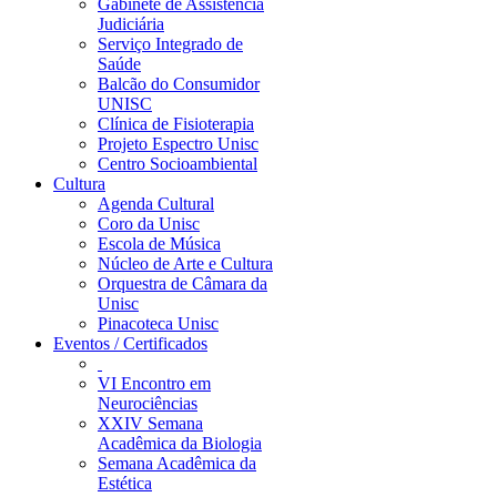
Gabinete de Assistência
Judiciária
Serviço Integrado de
Saúde
Balcão do Consumidor
UNISC
Clínica de Fisioterapia
Projeto Espectro Unisc
Centro Socioambiental
Cultura
Agenda Cultural
Coro da Unisc
Escola de Música
Núcleo de Arte e Cultura
Orquestra de Câmara da
Unisc
Pinacoteca Unisc
Eventos / Certificados
VI Encontro em
Neurociências
XXIV Semana
Acadêmica da Biologia
Semana Acadêmica da
Estética