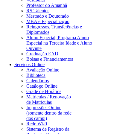
Professor do Amanhã
RS Talentos
Mestrado e Doutorado
MBA e Especialização
Reingressos, Transferências e
Diplomados
Aluno Especial, Programa Aluno
Especial na Terceira Idade e Aluno
Ouvinte
Graduação EAD
Bolsas e Financiamentos
Serviços Online
Avaliação Online
Biblioteca
Calendários
Catálogo Online
Grade de Horários
Matriculas / Renovação
de Matriculas
Impressões Online
(somente dentro da rede
dos campi)
Rede Wi-fi
Sistema de Registro da