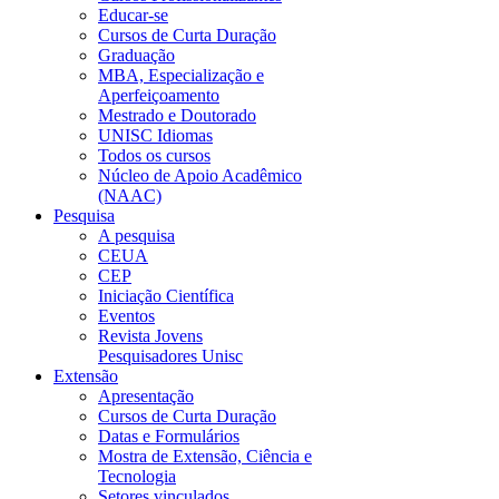
Educar-se
Cursos de Curta Duração
Graduação
MBA, Especialização e
Aperfeiçoamento
Mestrado e Doutorado
UNISC Idiomas
Todos os cursos
Núcleo de Apoio Acadêmico
(NAAC)
Pesquisa
A pesquisa
CEUA
CEP
Iniciação Científica
Eventos
Revista Jovens
Pesquisadores Unisc
Extensão
Apresentação
Cursos de Curta Duração
Datas e Formulários
Mostra de Extensão, Ciência e
Tecnologia
Setores vinculados