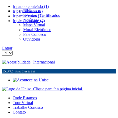
Ir para o conteúdo (1)
Biblioteca
Ir para o menu (2)
Eventos / Certificados
Ir para a busca (3)
Notícias
Ir para o rodapé (4)
Mapa Virtual
Mural Eletrônico
Fale Conosco
Ouvidoria
Entrar
Acessibilidade
Internacional
15.3°C
Santa Cruz do Sul
Onde Estamos
Tour Virtual
Trabalhe Conosco
Contato