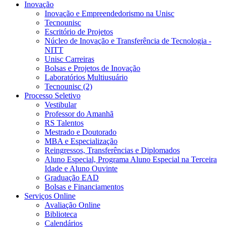
Inovação
Inovação e Empreendedorismo na Unisc
Tecnounisc
Escritório de Projetos
Núcleo de Inovação e Transferência de Tecnologia -
NITT
Unisc Carreiras
Bolsas e Projetos de Inovação
Laboratórios Multiusuário
Tecnounisc (2)
Processo Seletivo
Vestibular
Professor do Amanhã
RS Talentos
Mestrado e Doutorado
MBA e Especialização
Reingressos, Transferências e Diplomados
Aluno Especial, Programa Aluno Especial na Terceira
Idade e Aluno Ouvinte
Graduação EAD
Bolsas e Financiamentos
Serviços Online
Avaliação Online
Biblioteca
Calendários