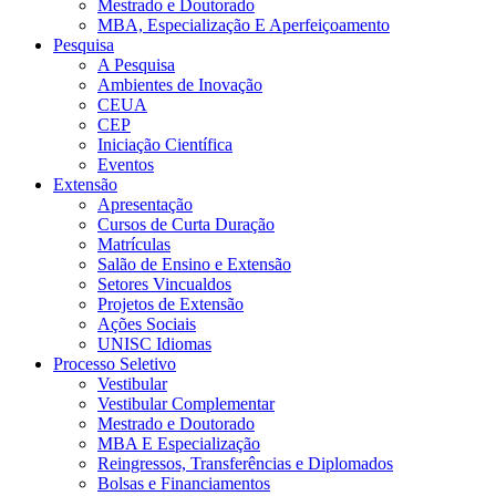
Mestrado e Doutorado
MBA, Especialização E Aperfeiçoamento
Pesquisa
A Pesquisa
Ambientes de Inovação
CEUA
CEP
Iniciação Científica
Eventos
Extensão
Apresentação
Cursos de Curta Duração
Matrículas
Salão de Ensino e Extensão
Setores Vincualdos
Projetos de Extensão
Ações Sociais
UNISC Idiomas
Processo Seletivo
Vestibular
Vestibular Complementar
Mestrado e Doutorado
MBA E Especialização
Reingressos, Transferências e Diplomados
Bolsas e Financiamentos