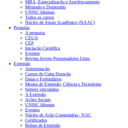
MBA, Especialização e Aperfeiçoamento
Mestrado e Doutorado
UNISC Idiomas
Todos os cursos
Núcleo de Apoio Acadêmico (NAAC)
Pesquisa
A pesquisa
CEUA
CEP
Iniciação Científica
Eventos
Revista Jovens Pesquisadores Unisc
Extensão
Apresentação
Cursos de Curta Duração
Datas e Formulários
Mostra de Extensão, Ciência e Tecnologia
Setores vinculados
A Extensão
Ações Sociais
UNISC Idiomas
Eventos
Núcleo de Ação Comunitária - NAC
Certificados
Bolsas de Extensão