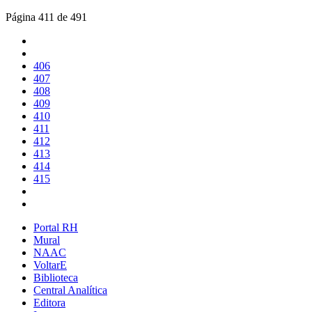
Página 411 de 491
406
407
408
409
410
411
412
413
414
415
Portal RH
Mural
NAAC
VoltarE
Biblioteca
Central Analítica
Editora