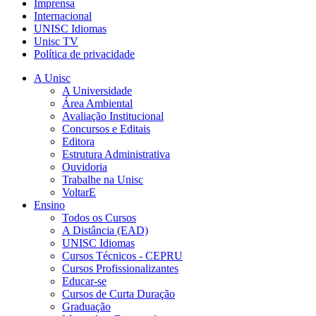
Imprensa
Internacional
UNISC Idiomas
Unisc TV
Política de privacidade
A Unisc
A Universidade
Área Ambiental
Avaliação Institucional
Concursos e Editais
Editora
Estrutura Administrativa
Ouvidoria
Trabalhe na Unisc
VoltarE
Ensino
Todos os Cursos
A Distância (EAD)
UNISC Idiomas
Cursos Técnicos - CEPRU
Cursos Profissionalizantes
Educar-se
Cursos de Curta Duração
Graduação