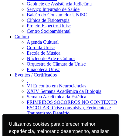
Gabinete de Assistência Judiciária
Serviço Integrado de Saúde
Balcão do Consumidor UNISC
Clínica de Fisioterapia
Projeto Espectro Unisc
Centro Socioambiental
Cultura
Agenda Cultural
Coro da Unisc
Escola de Música
Núcleo de Arte e Cultura
Orquestra de Câmara da Unisc
Pinacoteca Unisc
Eventos / Certificados
VI Encontro em Neurociências
XXIV Semana Acadêmica da Biologia
Semana Acadêmica da Estética
PRIMEIROS SOCORROS NO CONTEXTO
ESCOLAR: Crise convulsiva, Ferimentos e
Traumatismo Dentário
Notícias
Utilizamos cookies para oferecer melhor
Utilizamos cookies para oferecer melhor
Jornal da Unisc
Notícias
experiência, melhorar o desempenho, analisar
experiência, melhorar o desempenho, analisar
Imprensa