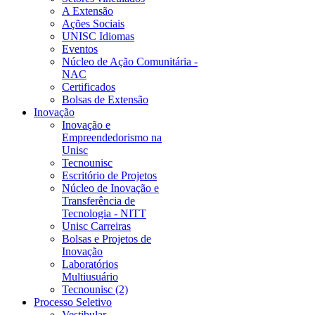
A Extensão
Ações Sociais
UNISC Idiomas
Eventos
Núcleo de Ação Comunitária -
NAC
Certificados
Bolsas de Extensão
Inovação
Inovação e
Empreendedorismo na
Unisc
Tecnounisc
Escritório de Projetos
Núcleo de Inovação e
Transferência de
Tecnologia - NITT
Unisc Carreiras
Bolsas e Projetos de
Inovação
Laboratórios
Multiusuário
Tecnounisc (2)
Processo Seletivo
Vestibular