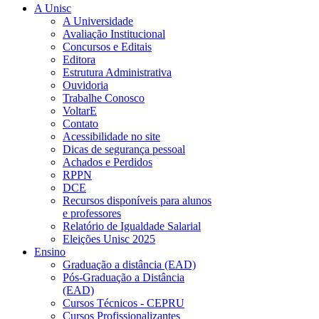
A Unisc
A Universidade
Avaliação Institucional
Concursos e Editais
Editora
Estrutura Administrativa
Ouvidoria
Trabalhe Conosco
VoltarE
Contato
Acessibilidade no site
Dicas de segurança pessoal
Achados e Perdidos
RPPN
DCE
Recursos disponíveis para alunos
e professores
Relatório de Igualdade Salarial
Eleições Unisc 2025
Ensino
Graduação a distância (EAD)
Pós-Graduação a Distância
(EAD)
Cursos Técnicos - CEPRU
Cursos Profissionalizantes