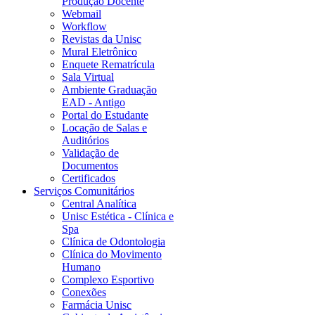
Produção Docente
Webmail
Workflow
Revistas da Unisc
Mural Eletrônico
Enquete Rematrícula
Sala Virtual
Ambiente Graduação
EAD - Antigo
Portal do Estudante
Locação de Salas e
Auditórios
Validação de
Documentos
Certificados
Serviços Comunitários
Central Analítica
Unisc Estética - Clínica e
Spa
Clínica de Odontologia
Clínica do Movimento
Humano
Complexo Esportivo
Conexões
Farmácia Unisc