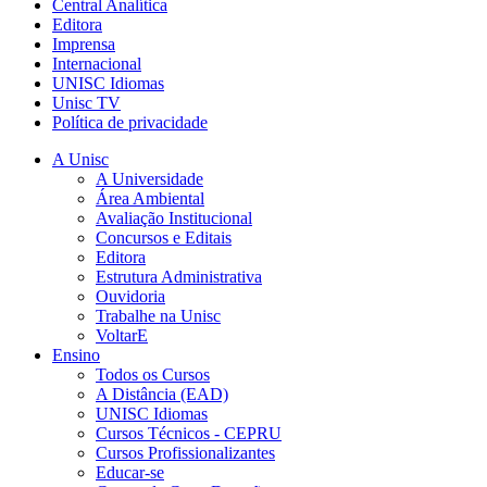
Central Analítica
Editora
Imprensa
Internacional
UNISC Idiomas
Unisc TV
Política de privacidade
A Unisc
A Universidade
Área Ambiental
Avaliação Institucional
Concursos e Editais
Editora
Estrutura Administrativa
Ouvidoria
Trabalhe na Unisc
VoltarE
Ensino
Todos os Cursos
A Distância (EAD)
UNISC Idiomas
Cursos Técnicos - CEPRU
Cursos Profissionalizantes
Educar-se