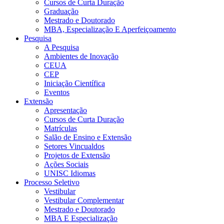
Cursos de Curta Duração
Graduação
Mestrado e Doutorado
MBA, Especialização E Aperfeiçoamento
Pesquisa
A Pesquisa
Ambientes de Inovação
CEUA
CEP
Iniciação Científica
Eventos
Extensão
Apresentação
Cursos de Curta Duração
Matrículas
Salão de Ensino e Extensão
Setores Vincualdos
Projetos de Extensão
Ações Sociais
UNISC Idiomas
Processo Seletivo
Vestibular
Vestibular Complementar
Mestrado e Doutorado
MBA E Especialização