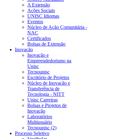
A Extensão
Ações Sociais
UNISC Idiomas
Eventos
Núcleo de Ação Comunitária -
NAC
Certificados
Bolsas de Extensão
Inovação
Inovação e
Empreendedorismo na
Unisc
Tecnounisc
Escritório de Projetos
Núcleo de Inovação e
Transferência de
Tecnologia - NITT
Unisc Carreiras
Bolsas e Projetos de
Inovação
Laboratórios
Multiusuário
Tecnounisc (2)
Processo Seletivo
Vestibular