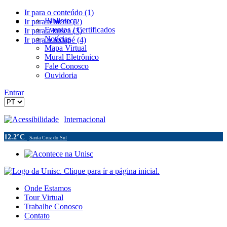
Ir para o conteúdo (1)
Biblioteca
Ir para o menu (2)
Eventos / Certificados
Ir para a busca (3)
Notícias
Ir para o rodapé (4)
Mapa Virtual
Mural Eletrônico
Fale Conosco
Ouvidoria
Entrar
Acessibilidade
Internacional
12.2°C
Santa Cruz do Sul
Onde Estamos
Tour Virtual
Trabalhe Conosco
Contato