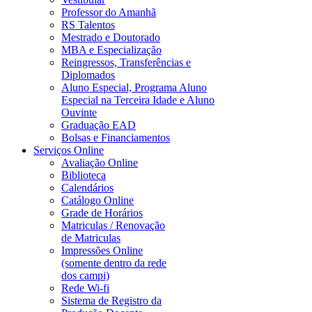
Professor do Amanhã
RS Talentos
Mestrado e Doutorado
MBA e Especialização
Reingressos, Transferências e
Diplomados
Aluno Especial, Programa Aluno
Especial na Terceira Idade e Aluno
Ouvinte
Graduação EAD
Bolsas e Financiamentos
Serviços Online
Avaliação Online
Biblioteca
Calendários
Catálogo Online
Grade de Horários
Matriculas / Renovação
de Matriculas
Impressões Online
(somente dentro da rede
dos campi)
Rede Wi-fi
Sistema de Registro da