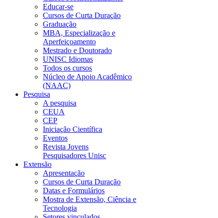
Educar-se
Cursos de Curta Duração
Graduação
MBA, Especialização e
Aperfeiçoamento
Mestrado e Doutorado
UNISC Idiomas
Todos os cursos
Núcleo de Apoio Acadêmico
(NAAC)
Pesquisa
A pesquisa
CEUA
CEP
Iniciação Científica
Eventos
Revista Jovens
Pesquisadores Unisc
Extensão
Apresentação
Cursos de Curta Duração
Datas e Formulários
Mostra de Extensão, Ciência e
Tecnologia
Setores vinculados