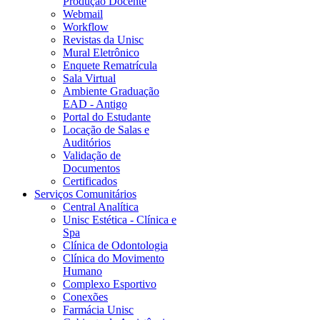
Produção Docente
Webmail
Workflow
Revistas da Unisc
Mural Eletrônico
Enquete Rematrícula
Sala Virtual
Ambiente Graduação
EAD - Antigo
Portal do Estudante
Locação de Salas e
Auditórios
Validação de
Documentos
Certificados
Serviços Comunitários
Central Analítica
Unisc Estética - Clínica e
Spa
Clínica de Odontologia
Clínica do Movimento
Humano
Complexo Esportivo
Conexões
Farmácia Unisc