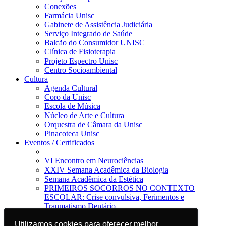
Conexões
Farmácia Unisc
Gabinete de Assistência Judiciária
Serviço Integrado de Saúde
Balcão do Consumidor UNISC
Clínica de Fisioterapia
Projeto Espectro Unisc
Centro Socioambiental
Cultura
Agenda Cultural
Coro da Unisc
Escola de Música
Núcleo de Arte e Cultura
Orquestra de Câmara da Unisc
Pinacoteca Unisc
Eventos / Certificados
VI Encontro em Neurociências
XXIV Semana Acadêmica da Biologia
Semana Acadêmica da Estética
PRIMEIROS SOCORROS NO CONTEXTO
ESCOLAR: Crise convulsiva, Ferimentos e
Traumatismo Dentário
Notícias
Utilizamos cookies para oferecer melhor
Utilizamos cookies para oferecer melhor
Jornal da Unisc