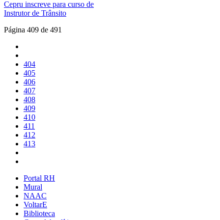
Cepru inscreve para curso de
Instrutor de Trânsito
Página 409 de 491
404
405
406
407
408
409
410
411
412
413
Portal RH
Mural
NAAC
VoltarE
Biblioteca