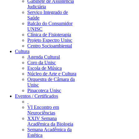
Gabinete de Assistência
Judiciária
Serviço Integrado de
Saúde
Balcão do Consumidor
UNISC
Clínica de Fisioterapia
Projeto Espectro Unisc
Centro Socioambiental
Cultura
Agenda Cultural
Coro da Unisc
Escola de Música
Núcleo de Arte e Cultura
Orquestra de Câmara da
Unisc
Pinacoteca Unisc
Eventos / Certificados
VI Encontro em
Neurociências
XXIV Semana
Acadêmica da Biologia
Semana Acadêmica da
Estética