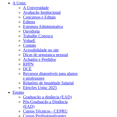
A Unisc
A Universidade
Avaliação Institucional
Concursos e Editais
Editora
Estrutura Administrativa
Ouvidoria
Trabalhe Conosco
VoltarE
Contato
Acessibilidade no site
Dicas de segurança pessoal
Achados e Perdidos
RPPN
DCE
Recursos disponíveis para alunos
e professores
Relatório de Igualdade Salarial
Eleições Unisc 2025
Ensino
Graduação a distância (EAD)
Pós-Graduação a Distância
(EAD)
Cursos Técnicos - CEPRU
Cursos Profissionalizantes