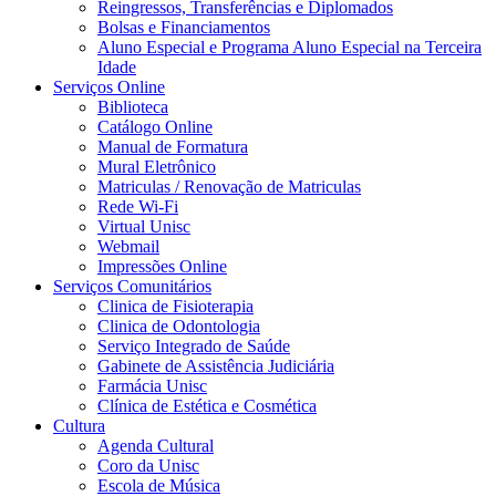
Reingressos, Transferências e Diplomados
Bolsas e Financiamentos
Aluno Especial e Programa Aluno Especial na Terceira
Idade
Serviços Online
Biblioteca
Catálogo Online
Manual de Formatura
Mural Eletrônico
Matriculas / Renovação de Matriculas
Rede Wi-Fi
Virtual Unisc
Webmail
Impressões Online
Serviços Comunitários
Clinica de Fisioterapia
Clinica de Odontologia
Serviço Integrado de Saúde
Gabinete de Assistência Judiciária
Farmácia Unisc
Clínica de Estética e Cosmética
Cultura
Agenda Cultural
Coro da Unisc
Escola de Música