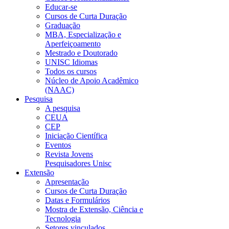
Educar-se
Cursos de Curta Duração
Graduação
MBA, Especialização e
Aperfeiçoamento
Mestrado e Doutorado
UNISC Idiomas
Todos os cursos
Núcleo de Apoio Acadêmico
(NAAC)
Pesquisa
A pesquisa
CEUA
CEP
Iniciação Científica
Eventos
Revista Jovens
Pesquisadores Unisc
Extensão
Apresentação
Cursos de Curta Duração
Datas e Formulários
Mostra de Extensão, Ciência e
Tecnologia
Setores vinculados