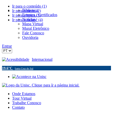
Ir para o conteúdo (1)
Biblioteca
Ir para o menu (2)
Eventos / Certificados
Ir para a busca (3)
Notícias
Ir para o rodapé (4)
Mapa Virtual
Mural Eletrônico
Fale Conosco
Ouvidoria
Entrar
Acessibilidade
Internacional
19.6°C
Santa Cruz do Sul
Onde Estamos
Tour Virtual
Trabalhe Conosco
Contato