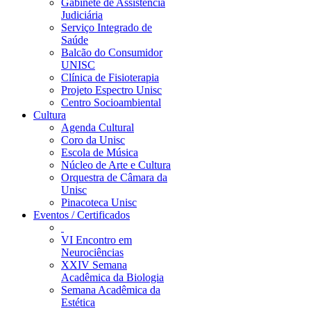
Gabinete de Assistência
Judiciária
Serviço Integrado de
Saúde
Balcão do Consumidor
UNISC
Clínica de Fisioterapia
Projeto Espectro Unisc
Centro Socioambiental
Cultura
Agenda Cultural
Coro da Unisc
Escola de Música
Núcleo de Arte e Cultura
Orquestra de Câmara da
Unisc
Pinacoteca Unisc
Eventos / Certificados
VI Encontro em
Neurociências
XXIV Semana
Acadêmica da Biologia
Semana Acadêmica da
Estética