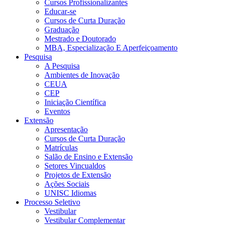
Cursos Profissionalizantes
Educar-se
Cursos de Curta Duração
Graduação
Mestrado e Doutorado
MBA, Especialização E Aperfeiçoamento
Pesquisa
A Pesquisa
Ambientes de Inovação
CEUA
CEP
Iniciação Científica
Eventos
Extensão
Apresentação
Cursos de Curta Duração
Matrículas
Salão de Ensino e Extensão
Setores Vincualdos
Projetos de Extensão
Ações Sociais
UNISC Idiomas
Processo Seletivo
Vestibular
Vestibular Complementar