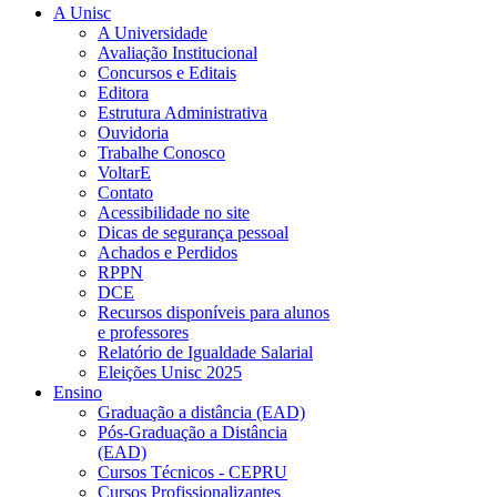
A Unisc
A Universidade
Avaliação Institucional
Concursos e Editais
Editora
Estrutura Administrativa
Ouvidoria
Trabalhe Conosco
VoltarE
Contato
Acessibilidade no site
Dicas de segurança pessoal
Achados e Perdidos
RPPN
DCE
Recursos disponíveis para alunos
e professores
Relatório de Igualdade Salarial
Eleições Unisc 2025
Ensino
Graduação a distância (EAD)
Pós-Graduação a Distância
(EAD)
Cursos Técnicos - CEPRU
Cursos Profissionalizantes