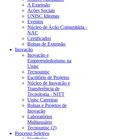
A Extensão
Ações Sociais
UNISC Idiomas
Eventos
Núcleo de Ação Comunitária -
NAC
Certificados
Bolsas de Extensão
Inovação
Inovação e
Empreendedorismo na
Unisc
Tecnounisc
Escritório de Projetos
Núcleo de Inovação e
Transferência de
Tecnologia - NITT
Unisc Carreiras
Bolsas e Projetos de
Inovação
Laboratórios
Multiusuário
Tecnounisc (2)
Processo Seletivo
Vestibular