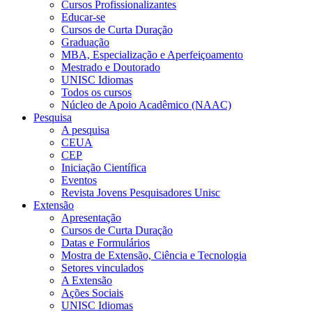
Cursos Profissionalizantes
Educar-se
Cursos de Curta Duração
Graduação
MBA, Especialização e Aperfeiçoamento
Mestrado e Doutorado
UNISC Idiomas
Todos os cursos
Núcleo de Apoio Acadêmico (NAAC)
Pesquisa
A pesquisa
CEUA
CEP
Iniciação Científica
Eventos
Revista Jovens Pesquisadores Unisc
Extensão
Apresentação
Cursos de Curta Duração
Datas e Formulários
Mostra de Extensão, Ciência e Tecnologia
Setores vinculados
A Extensão
Ações Sociais
UNISC Idiomas