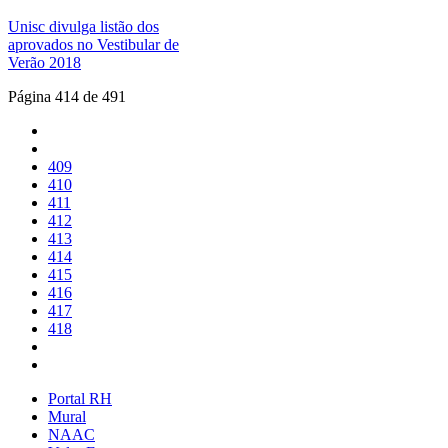
Unisc divulga listão dos
aprovados no Vestibular de
Verão 2018
Página 414 de 491
409
410
411
412
413
414
415
416
417
418
Portal RH
Mural
NAAC