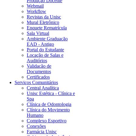
Produção Docente
Webmail
Workflow
Revistas da Unisc
Mural Eletrônico
Enquete Rematrícula
Sala Virtual
Ambiente Graduação
EAD - Antigo
Portal do Estudante
Locação de Salas e
Auditórios
Validação de
Documentos
Certificados
Serviços Comunitários
Central Analítica
Unisc Estética - Clínica e
Spa
Clínica de Odontologia
Clínica do Movimento
Humano
Complexo Esportivo
Conexões
Farmácia Unisc