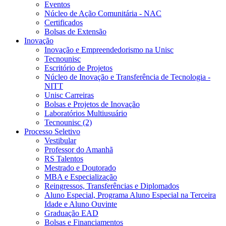
Eventos
Núcleo de Ação Comunitária - NAC
Certificados
Bolsas de Extensão
Inovação
Inovação e Empreendedorismo na Unisc
Tecnounisc
Escritório de Projetos
Núcleo de Inovação e Transferência de Tecnologia -
NITT
Unisc Carreiras
Bolsas e Projetos de Inovação
Laboratórios Multiusuário
Tecnounisc (2)
Processo Seletivo
Vestibular
Professor do Amanhã
RS Talentos
Mestrado e Doutorado
MBA e Especialização
Reingressos, Transferências e Diplomados
Aluno Especial, Programa Aluno Especial na Terceira
Idade e Aluno Ouvinte
Graduação EAD
Bolsas e Financiamentos