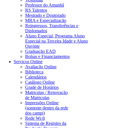
Professor do Amanhã
RS Talentos
Mestrado e Doutorado
MBA e Especialização
Reingressos, Transferências e
Diplomados
Aluno Especial, Programa Aluno
Especial na Terceira Idade e Aluno
Ouvinte
Graduação EAD
Bolsas e Financiamentos
Serviços Online
Avaliação Online
Biblioteca
Calendários
Catálogo Online
Grade de Horários
Matriculas / Renovação
de Matriculas
Impressões Online
(somente dentro da rede
dos campi)
Rede Wi-fi
Sistema de Registro da