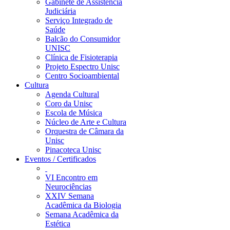
Gabinete de Assistência
Judiciária
Serviço Integrado de
Saúde
Balcão do Consumidor
UNISC
Clínica de Fisioterapia
Projeto Espectro Unisc
Centro Socioambiental
Cultura
Agenda Cultural
Coro da Unisc
Escola de Música
Núcleo de Arte e Cultura
Orquestra de Câmara da
Unisc
Pinacoteca Unisc
Eventos / Certificados
VI Encontro em
Neurociências
XXIV Semana
Acadêmica da Biologia
Semana Acadêmica da
Estética