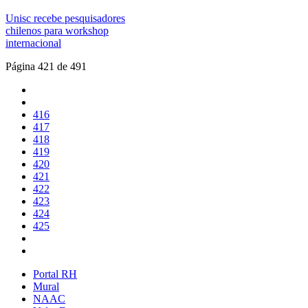
Unisc recebe pesquisadores
chilenos para workshop
internacional
Página 421 de 491
416
417
418
419
420
421
422
423
424
425
Portal RH
Mural
NAAC