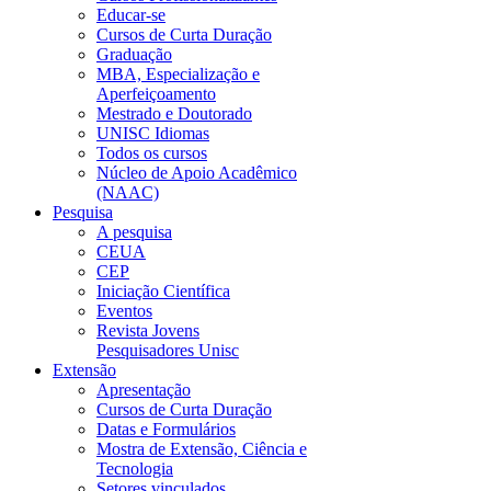
Educar-se
Cursos de Curta Duração
Graduação
MBA, Especialização e
Aperfeiçoamento
Mestrado e Doutorado
UNISC Idiomas
Todos os cursos
Núcleo de Apoio Acadêmico
(NAAC)
Pesquisa
A pesquisa
CEUA
CEP
Iniciação Científica
Eventos
Revista Jovens
Pesquisadores Unisc
Extensão
Apresentação
Cursos de Curta Duração
Datas e Formulários
Mostra de Extensão, Ciência e
Tecnologia
Setores vinculados