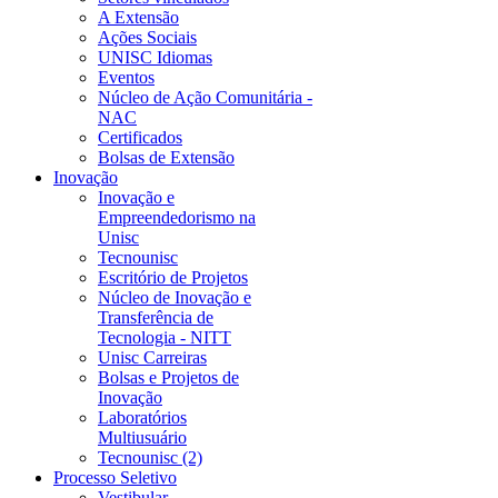
A Extensão
Ações Sociais
UNISC Idiomas
Eventos
Núcleo de Ação Comunitária -
NAC
Certificados
Bolsas de Extensão
Inovação
Inovação e
Empreendedorismo na
Unisc
Tecnounisc
Escritório de Projetos
Núcleo de Inovação e
Transferência de
Tecnologia - NITT
Unisc Carreiras
Bolsas e Projetos de
Inovação
Laboratórios
Multiusuário
Tecnounisc (2)
Processo Seletivo
Vestibular