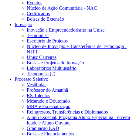
Eventos
Núcleo de Ação Comunitária - NAC
Certificados
Bolsas de Extensão
Inovação
Inovação e Empreendedorismo na Unisc
Tecnounisc
Escritório de Projetos
Núcleo de Inovação e Transferência de Tecnologia -
NITT
Unisc Carreiras
Bolsas e Projetos de Inovação
Laboratórios Multiusuário
Tecnounisc (2)
Processo Seletivo
Vestibular
Professor do Amanhã
RS Talentos
Mestrado e Doutorado
MBA e Especialização
Reingressos, Transferências e Diplomados
Aluno Especial, Programa Aluno Especial na Terceira
Idade e Aluno Ouvinte
Graduação EAD
Bolsas e Financiamentos