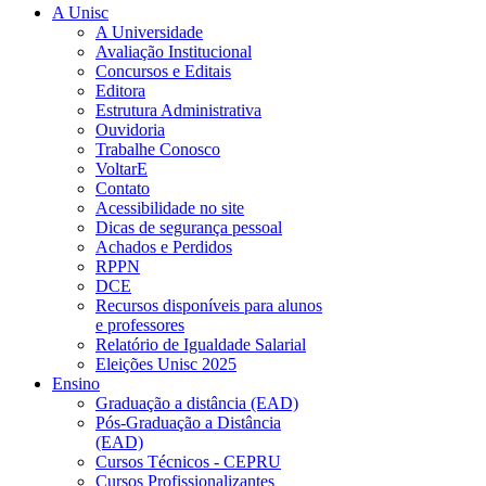
A Unisc
A Universidade
Avaliação Institucional
Concursos e Editais
Editora
Estrutura Administrativa
Ouvidoria
Trabalhe Conosco
VoltarE
Contato
Acessibilidade no site
Dicas de segurança pessoal
Achados e Perdidos
RPPN
DCE
Recursos disponíveis para alunos
e professores
Relatório de Igualdade Salarial
Eleições Unisc 2025
Ensino
Graduação a distância (EAD)
Pós-Graduação a Distância
(EAD)
Cursos Técnicos - CEPRU
Cursos Profissionalizantes