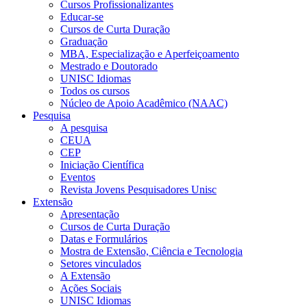
Cursos Profissionalizantes
Educar-se
Cursos de Curta Duração
Graduação
MBA, Especialização e Aperfeiçoamento
Mestrado e Doutorado
UNISC Idiomas
Todos os cursos
Núcleo de Apoio Acadêmico (NAAC)
Pesquisa
A pesquisa
CEUA
CEP
Iniciação Científica
Eventos
Revista Jovens Pesquisadores Unisc
Extensão
Apresentação
Cursos de Curta Duração
Datas e Formulários
Mostra de Extensão, Ciência e Tecnologia
Setores vinculados
A Extensão
Ações Sociais
UNISC Idiomas