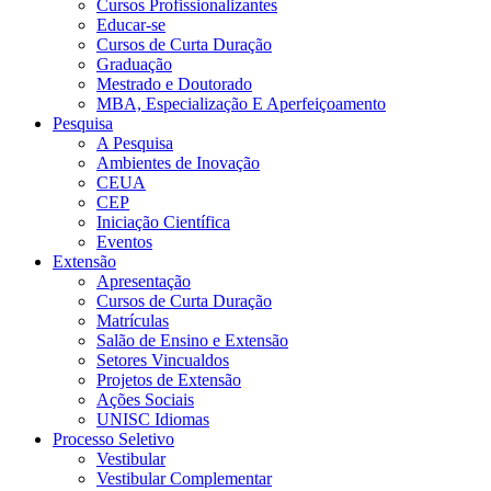
Cursos Profissionalizantes
Educar-se
Cursos de Curta Duração
Graduação
Mestrado e Doutorado
MBA, Especialização E Aperfeiçoamento
Pesquisa
A Pesquisa
Ambientes de Inovação
CEUA
CEP
Iniciação Científica
Eventos
Extensão
Apresentação
Cursos de Curta Duração
Matrículas
Salão de Ensino e Extensão
Setores Vincualdos
Projetos de Extensão
Ações Sociais
UNISC Idiomas
Processo Seletivo
Vestibular
Vestibular Complementar