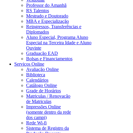
Professor do Amanhã
RS Talentos
Mestrado e Doutorado
MBA e Especialização
Reingressos, Transferências e
Diplomados
Aluno Especial, Programa Aluno
Especial na Terceira Idade e Aluno
Ouvinte
Graduação EAD
Bolsas e Financiamentos
Serviços Online
Avaliação Online
Biblioteca
Calendários
Catálogo Online
Grade de Horários
Matriculas / Renovação
de Matriculas
Impressões Online
(somente dentro da rede
dos campi)
Rede Wi-fi
Sistema de Registro da