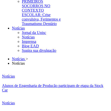
PRIMEIROS
SOCORROS NO
CONTEXTO
ESCOLAR: Crise
convulsiva, Ferimentos e
Traumatismo Dentário
Notícias
Jornal da Unisc
Notícias
Imprensa
Blog EAD
Sugira sua divulgação
Notícias
>
Notícias
Notícias
Alunos de Engenharia de Produção participam de etapa da Stock
Car
Notícias