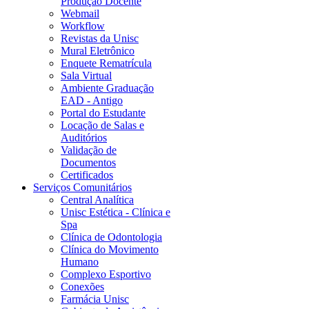
Produção Docente
Webmail
Workflow
Revistas da Unisc
Mural Eletrônico
Enquete Rematrícula
Sala Virtual
Ambiente Graduação
EAD - Antigo
Portal do Estudante
Locação de Salas e
Auditórios
Validação de
Documentos
Certificados
Serviços Comunitários
Central Analítica
Unisc Estética - Clínica e
Spa
Clínica de Odontologia
Clínica do Movimento
Humano
Complexo Esportivo
Conexões
Farmácia Unisc