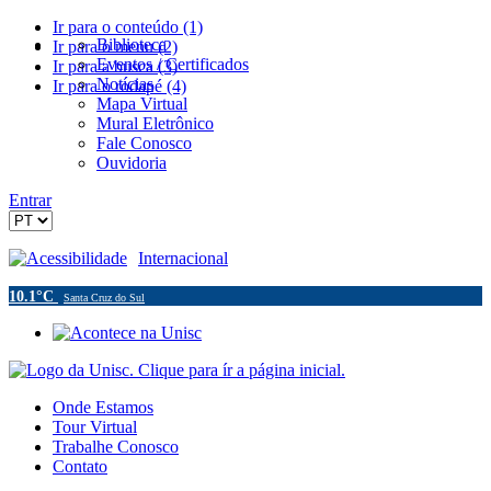
Ir para o conteúdo (1)
Biblioteca
Ir para o menu (2)
Eventos / Certificados
Ir para a busca (3)
Notícias
Ir para o rodapé (4)
Mapa Virtual
Mural Eletrônico
Fale Conosco
Ouvidoria
Entrar
Acessibilidade
Internacional
10.1°C
Santa Cruz do Sul
Onde Estamos
Tour Virtual
Trabalhe Conosco
Contato