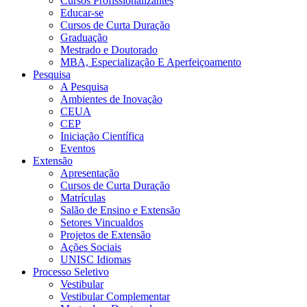
Cursos Profissionalizantes
Educar-se
Cursos de Curta Duração
Graduação
Mestrado e Doutorado
MBA, Especialização E Aperfeiçoamento
Pesquisa
A Pesquisa
Ambientes de Inovação
CEUA
CEP
Iniciação Científica
Eventos
Extensão
Apresentação
Cursos de Curta Duração
Matrículas
Salão de Ensino e Extensão
Setores Vincualdos
Projetos de Extensão
Ações Sociais
UNISC Idiomas
Processo Seletivo
Vestibular
Vestibular Complementar