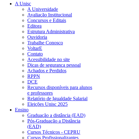
A Unisc
A Universidade
Avaliação Institucional
Concursos e Editais
Editora
Estrutura Administrativa
Ouvidoria
Trabalhe Conosco
VoltarE
Contato
Acessibilidade no site
Dicas de segurança pessoal
Achados e Perdidos
RPPN
DCE
Recursos disponíveis para alunos
e professores
Relatório de Igualdade Salarial
Eleições Unisc 2025
Ensino
Graduação a distância (EAD)
Pós-Graduação a Distância
(EAD)
Cursos Técnicos - CEPRU
Cursos Profissionalizantes