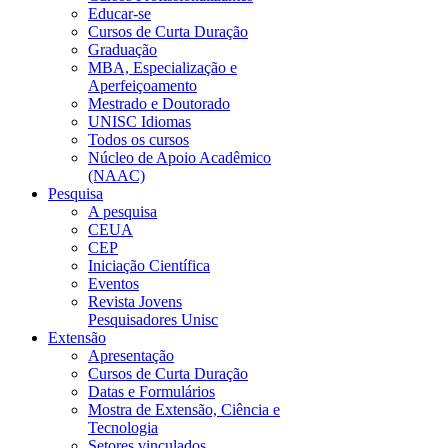
Educar-se
Cursos de Curta Duração
Graduação
MBA, Especialização e
Aperfeiçoamento
Mestrado e Doutorado
UNISC Idiomas
Todos os cursos
Núcleo de Apoio Acadêmico
(NAAC)
Pesquisa
A pesquisa
CEUA
CEP
Iniciação Científica
Eventos
Revista Jovens
Pesquisadores Unisc
Extensão
Apresentação
Cursos de Curta Duração
Datas e Formulários
Mostra de Extensão, Ciência e
Tecnologia
Setores vinculados