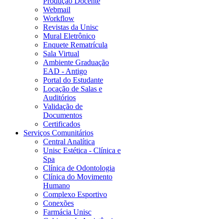
Produção Docente
Webmail
Workflow
Revistas da Unisc
Mural Eletrônico
Enquete Rematrícula
Sala Virtual
Ambiente Graduação
EAD - Antigo
Portal do Estudante
Locação de Salas e
Auditórios
Validação de
Documentos
Certificados
Serviços Comunitários
Central Analítica
Unisc Estética - Clínica e
Spa
Clínica de Odontologia
Clínica do Movimento
Humano
Complexo Esportivo
Conexões
Farmácia Unisc