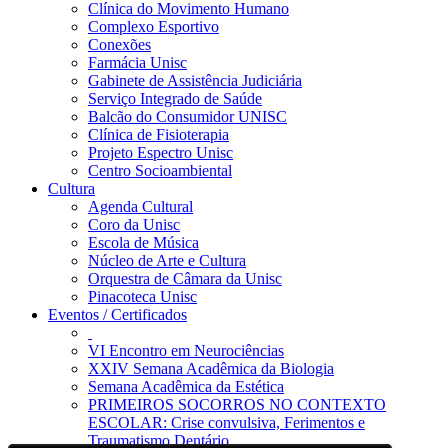
Clínica do Movimento Humano
Complexo Esportivo
Conexões
Farmácia Unisc
Gabinete de Assistência Judiciária
Serviço Integrado de Saúde
Balcão do Consumidor UNISC
Clínica de Fisioterapia
Projeto Espectro Unisc
Centro Socioambiental
Cultura
Agenda Cultural
Coro da Unisc
Escola de Música
Núcleo de Arte e Cultura
Orquestra de Câmara da Unisc
Pinacoteca Unisc
Eventos / Certificados
VI Encontro em Neurociências
XXIV Semana Acadêmica da Biologia
Semana Acadêmica da Estética
PRIMEIROS SOCORROS NO CONTEXTO
ESCOLAR: Crise convulsiva, Ferimentos e
Traumatismo Dentário