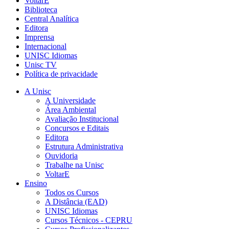
VoltarE
Biblioteca
Central Analítica
Editora
Imprensa
Internacional
UNISC Idiomas
Unisc TV
Política de privacidade
A Unisc
A Universidade
Área Ambiental
Avaliação Institucional
Concursos e Editais
Editora
Estrutura Administrativa
Ouvidoria
Trabalhe na Unisc
VoltarE
Ensino
Todos os Cursos
A Distância (EAD)
UNISC Idiomas
Cursos Técnicos - CEPRU