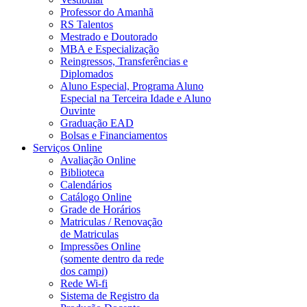
Professor do Amanhã
RS Talentos
Mestrado e Doutorado
MBA e Especialização
Reingressos, Transferências e
Diplomados
Aluno Especial, Programa Aluno
Especial na Terceira Idade e Aluno
Ouvinte
Graduação EAD
Bolsas e Financiamentos
Serviços Online
Avaliação Online
Biblioteca
Calendários
Catálogo Online
Grade de Horários
Matriculas / Renovação
de Matriculas
Impressões Online
(somente dentro da rede
dos campi)
Rede Wi-fi
Sistema de Registro da