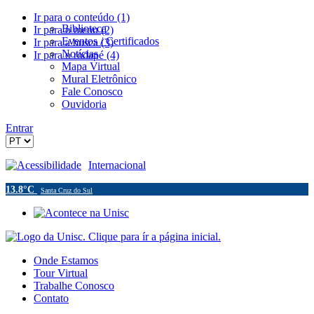
Ir para o conteúdo (1)
Biblioteca
Ir para o menu (2)
Eventos / Certificados
Ir para a busca (3)
Notícias
Ir para o rodapé (4)
Mapa Virtual
Mural Eletrônico
Fale Conosco
Ouvidoria
Entrar
Acessibilidade
Internacional
13.8°C
Santa Cruz do Sul
Onde Estamos
Tour Virtual
Trabalhe Conosco
Contato