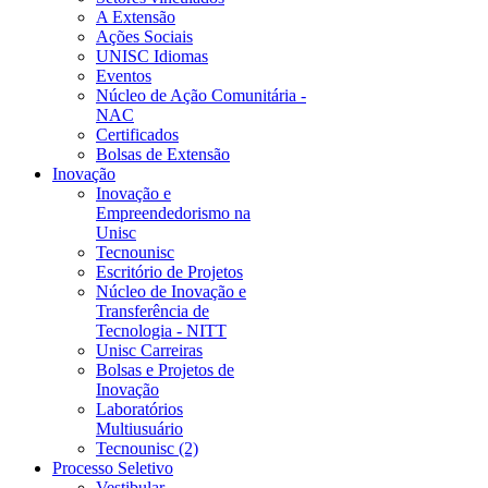
A Extensão
Ações Sociais
UNISC Idiomas
Eventos
Núcleo de Ação Comunitária -
NAC
Certificados
Bolsas de Extensão
Inovação
Inovação e
Empreendedorismo na
Unisc
Tecnounisc
Escritório de Projetos
Núcleo de Inovação e
Transferência de
Tecnologia - NITT
Unisc Carreiras
Bolsas e Projetos de
Inovação
Laboratórios
Multiusuário
Tecnounisc (2)
Processo Seletivo
Vestibular