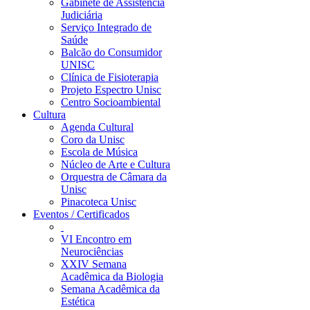
Gabinete de Assistência
Judiciária
Serviço Integrado de
Saúde
Balcão do Consumidor
UNISC
Clínica de Fisioterapia
Projeto Espectro Unisc
Centro Socioambiental
Cultura
Agenda Cultural
Coro da Unisc
Escola de Música
Núcleo de Arte e Cultura
Orquestra de Câmara da
Unisc
Pinacoteca Unisc
Eventos / Certificados
VI Encontro em
Neurociências
XXIV Semana
Acadêmica da Biologia
Semana Acadêmica da
Estética