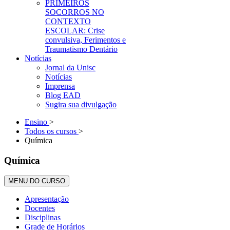
PRIMEIROS
SOCORROS NO
CONTEXTO
ESCOLAR: Crise
convulsiva, Ferimentos e
Traumatismo Dentário
Notícias
Jornal da Unisc
Notícias
Imprensa
Blog EAD
Sugira sua divulgação
Ensino
>
Todos os cursos
>
Química
Química
MENU DO CURSO
Apresentação
Docentes
Disciplinas
Grade de Horários