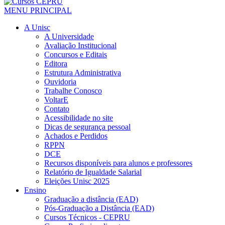
MENU PRINCIPAL
A Unisc
A Universidade
Avaliação Institucional
Concursos e Editais
Editora
Estrutura Administrativa
Ouvidoria
Trabalhe Conosco
VoltarE
Contato
Acessibilidade no site
Dicas de segurança pessoal
Achados e Perdidos
RPPN
DCE
Recursos disponíveis para alunos e professores
Relatório de Igualdade Salarial
Eleições Unisc 2025
Ensino
Graduação a distância (EAD)
Pós-Graduação a Distância (EAD)
Cursos Técnicos - CEPRU