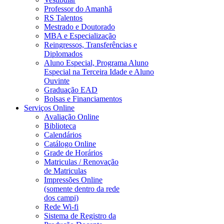
Professor do Amanhã
RS Talentos
Mestrado e Doutorado
MBA e Especialização
Reingressos, Transferências e
Diplomados
Aluno Especial, Programa Aluno
Especial na Terceira Idade e Aluno
Ouvinte
Graduação EAD
Bolsas e Financiamentos
Serviços Online
Avaliação Online
Biblioteca
Calendários
Catálogo Online
Grade de Horários
Matriculas / Renovação
de Matriculas
Impressões Online
(somente dentro da rede
dos campi)
Rede Wi-fi
Sistema de Registro da