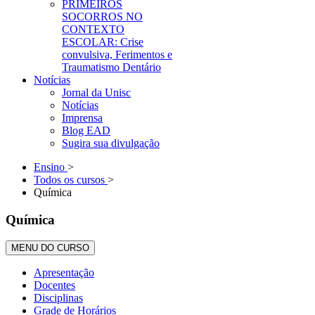
PRIMEIROS
SOCORROS NO
CONTEXTO
ESCOLAR: Crise
convulsiva, Ferimentos e
Traumatismo Dentário
Notícias
Jornal da Unisc
Notícias
Imprensa
Blog EAD
Sugira sua divulgação
Ensino
>
Todos os cursos
>
Química
Química
MENU DO CURSO
Apresentação
Docentes
Disciplinas
Grade de Horários