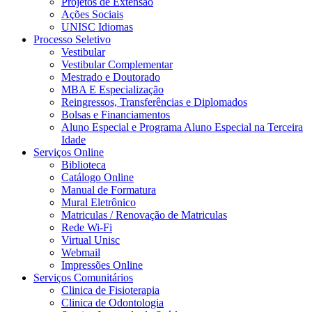
Projetos de Extensão
Ações Sociais
UNISC Idiomas
Processo Seletivo
Vestibular
Vestibular Complementar
Mestrado e Doutorado
MBA E Especialização
Reingressos, Transferências e Diplomados
Bolsas e Financiamentos
Aluno Especial e Programa Aluno Especial na Terceira
Idade
Serviços Online
Biblioteca
Catálogo Online
Manual de Formatura
Mural Eletrônico
Matriculas / Renovação de Matriculas
Rede Wi-Fi
Virtual Unisc
Webmail
Impressões Online
Serviços Comunitários
Clinica de Fisioterapia
Clinica de Odontologia