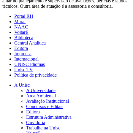
atuar no planejamento e supervisão de avaliações, perícias e laudos
técnicos. Outra área de atuação é a assessoria e consultoria.
Portal RH
Mural
NAAC
VoltarE
Biblioteca
Central Analítica
Editora
Imprensa
Internacional
UNISC Idiomas
Unisc TV
Política de privacidade
A Unisc
A Universidade
Área Ambiental
Avaliação Institucional
Concursos e Editais
Editora
Estrutura Administrativa
Ouvidoria
Trabalhe na Unisc