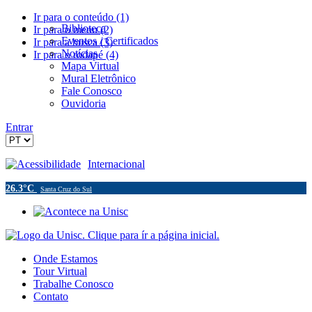
Ir para o conteúdo (1)
Biblioteca
Ir para o menu (2)
Eventos / Certificados
Ir para a busca (3)
Notícias
Ir para o rodapé (4)
Mapa Virtual
Mural Eletrônico
Fale Conosco
Ouvidoria
Entrar
Acessibilidade
Internacional
26.3°C
Santa Cruz do Sul
Onde Estamos
Tour Virtual
Trabalhe Conosco
Contato