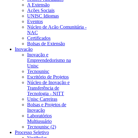
A Extensão
Ações Sociais
UNISC Idiomas
Eventos
Núcleo de Ação Comunitária -
NAC
Certificados
Bolsas de Extensão
Inovação
Inovação e
Empreendedorismo na
Unisc
Tecnounisc
Escritório de Projetos
Núcleo de Inovação e
Transferência de
Tecnologia - NITT
Unisc Carreiras
Bolsas e Projetos de
Inovação
Laboratórios
Multiusuário
Tecnounisc (2)
Processo Seletivo
Vestibular