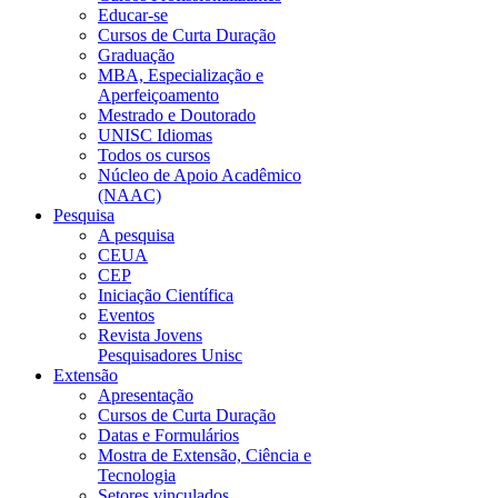
Educar-se
Cursos de Curta Duração
Graduação
MBA, Especialização e
Aperfeiçoamento
Mestrado e Doutorado
UNISC Idiomas
Todos os cursos
Núcleo de Apoio Acadêmico
(NAAC)
Pesquisa
A pesquisa
CEUA
CEP
Iniciação Científica
Eventos
Revista Jovens
Pesquisadores Unisc
Extensão
Apresentação
Cursos de Curta Duração
Datas e Formulários
Mostra de Extensão, Ciência e
Tecnologia
Setores vinculados