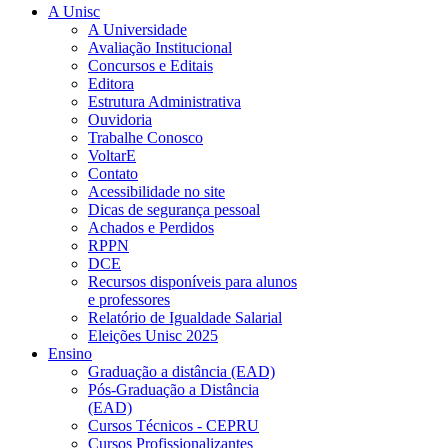
A Unisc
A Universidade
Avaliação Institucional
Concursos e Editais
Editora
Estrutura Administrativa
Ouvidoria
Trabalhe Conosco
VoltarE
Contato
Acessibilidade no site
Dicas de segurança pessoal
Achados e Perdidos
RPPN
DCE
Recursos disponíveis para alunos
e professores
Relatório de Igualdade Salarial
Eleições Unisc 2025
Ensino
Graduação a distância (EAD)
Pós-Graduação a Distância
(EAD)
Cursos Técnicos - CEPRU
Cursos Profissionalizantes