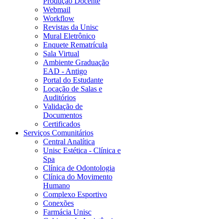
Produção Docente
Webmail
Workflow
Revistas da Unisc
Mural Eletrônico
Enquete Rematrícula
Sala Virtual
Ambiente Graduação
EAD - Antigo
Portal do Estudante
Locação de Salas e
Auditórios
Validação de
Documentos
Certificados
Serviços Comunitários
Central Analítica
Unisc Estética - Clínica e
Spa
Clínica de Odontologia
Clínica do Movimento
Humano
Complexo Esportivo
Conexões
Farmácia Unisc