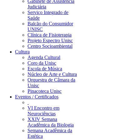
Gabinete de Assistência
Judiciária
Serviço Integrado de
Saúde
Balcão do Consumidor
UNISC
Clínica de Fisioterapia
Projeto Espectro Unisc
Centro Socioambiental
Cultura
Agenda Cultural
Coro da Unisc
Escola de Música
Núcleo de Arte e Cultura
Orquestra de Câmara da
Unisc
Pinacoteca Unisc
Eventos / Certificados
VI Encontro em
Neurociências
XXIV Semana
Acadêmica da Biologia
Semana Acadêmica da
Estética