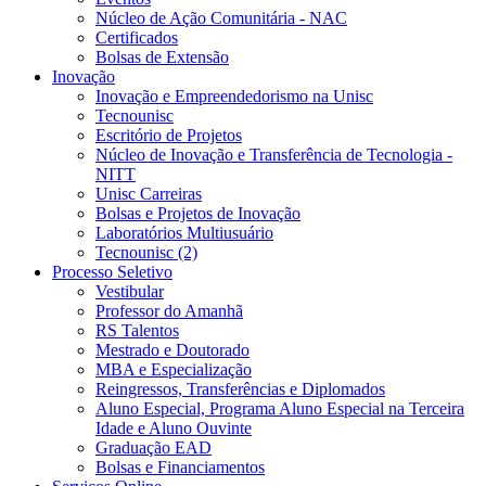
Núcleo de Ação Comunitária - NAC
Certificados
Bolsas de Extensão
Inovação
Inovação e Empreendedorismo na Unisc
Tecnounisc
Escritório de Projetos
Núcleo de Inovação e Transferência de Tecnologia -
NITT
Unisc Carreiras
Bolsas e Projetos de Inovação
Laboratórios Multiusuário
Tecnounisc (2)
Processo Seletivo
Vestibular
Professor do Amanhã
RS Talentos
Mestrado e Doutorado
MBA e Especialização
Reingressos, Transferências e Diplomados
Aluno Especial, Programa Aluno Especial na Terceira
Idade e Aluno Ouvinte
Graduação EAD
Bolsas e Financiamentos