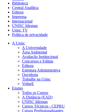
Biblioteca
Central Analítica
Editora
Imprensa
Internacional
UNISC Idiomas
Unisc TV
Política de privacidade
A Unisc
A Universidade
Área Ambiental
Avaliação Institucional
Concursos e Editais
Editora
Estrutura Administrativa
Ouvidoria
Trabalhe na Unisc
VoltarE
Ensino
Todos os Cursos
A Distância (EAD)
UNISC Idiomas
Cursos Técnicos - CEPRU
Cursos Profissionalizantes