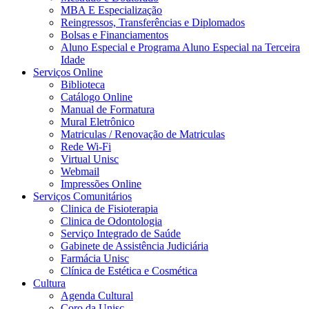
MBA E Especialização
Reingressos, Transferências e Diplomados
Bolsas e Financiamentos
Aluno Especial e Programa Aluno Especial na Terceira
Idade
Serviços Online
Biblioteca
Catálogo Online
Manual de Formatura
Mural Eletrônico
Matriculas / Renovação de Matriculas
Rede Wi-Fi
Virtual Unisc
Webmail
Impressões Online
Serviços Comunitários
Clinica de Fisioterapia
Clinica de Odontologia
Serviço Integrado de Saúde
Gabinete de Assistência Judiciária
Farmácia Unisc
Clínica de Estética e Cosmética
Cultura
Agenda Cultural
Coro da Unisc