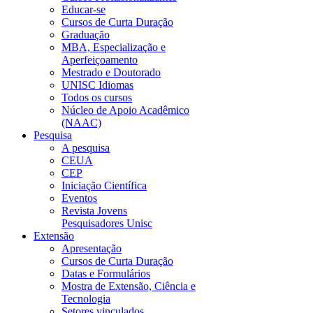
Educar-se
Cursos de Curta Duração
Graduação
MBA, Especialização e
Aperfeiçoamento
Mestrado e Doutorado
UNISC Idiomas
Todos os cursos
Núcleo de Apoio Acadêmico
(NAAC)
Pesquisa
A pesquisa
CEUA
CEP
Iniciação Científica
Eventos
Revista Jovens
Pesquisadores Unisc
Extensão
Apresentação
Cursos de Curta Duração
Datas e Formulários
Mostra de Extensão, Ciência e
Tecnologia
Setores vinculados