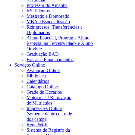
Professor do Amanhã
RS Talentos
Mestrado e Doutorado
MBA e Especialização
Reingressos, Transferências e
Diplomados
Aluno Especial, Programa Aluno
Especial na Terceira Idade e Aluno
Ouvinte
Graduação EAD
Bolsas e Financiamentos
Serviços Online
Avaliação Online
Biblioteca
Calendários
Catálogo Online
Grade de Horários
Matriculas / Renovação
de Matriculas
Impressões Online
(somente dentro da rede
dos campi)
Rede Wi-fi
Sistema de Registro da