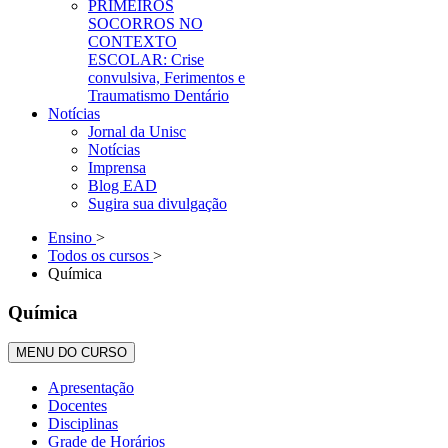
PRIMEIROS
SOCORROS NO
CONTEXTO
ESCOLAR: Crise
convulsiva, Ferimentos e
Traumatismo Dentário
Notícias
Jornal da Unisc
Notícias
Imprensa
Blog EAD
Sugira sua divulgação
Ensino
>
Todos os cursos
>
Química
Química
MENU DO CURSO
Apresentação
Docentes
Disciplinas
Grade de Horários