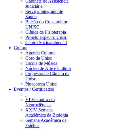
Gabinete de Assistência
Judiciária
Serviço Integrado de
Saúde
Balcão do Consumidor
UNISC
Clínica de Fisioterapia
Projeto Espectro Unisc
Centro Socioambiental
Cultura
Agenda Cultural
Coro da Unisc
Escola de Música
Núcleo de Arte e Cultura
Orquestra de Câmara da
Unisc
Pinacoteca Unisc
Eventos / Certificados
VI Encontro em
Neurociências
XXIV Semana
Acadêmica da Biologia
Semana Acadêmica da
Estética