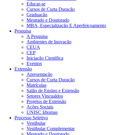
Educar-se
Cursos de Curta Duração
Graduação
Mestrado e Doutorado
MBA, Especialização E Aperfeiçoamento
Pesquisa
A Pesquisa
Ambientes de Inovação
CEUA
CEP
Iniciação Científica
Eventos
Extensão
Apresentação
Cursos de Curta Duração
Matrículas
Salão de Ensino e Extensão
Setores Vincualdos
Projetos de Extensão
Ações Sociais
UNISC Idiomas
Processo Seletivo
Vestibular
Vestibular Complementar
Mestrado e Doutorado