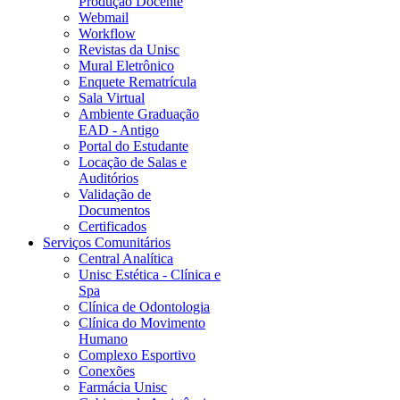
Produção Docente
Webmail
Workflow
Revistas da Unisc
Mural Eletrônico
Enquete Rematrícula
Sala Virtual
Ambiente Graduação
EAD - Antigo
Portal do Estudante
Locação de Salas e
Auditórios
Validação de
Documentos
Certificados
Serviços Comunitários
Central Analítica
Unisc Estética - Clínica e
Spa
Clínica de Odontologia
Clínica do Movimento
Humano
Complexo Esportivo
Conexões
Farmácia Unisc