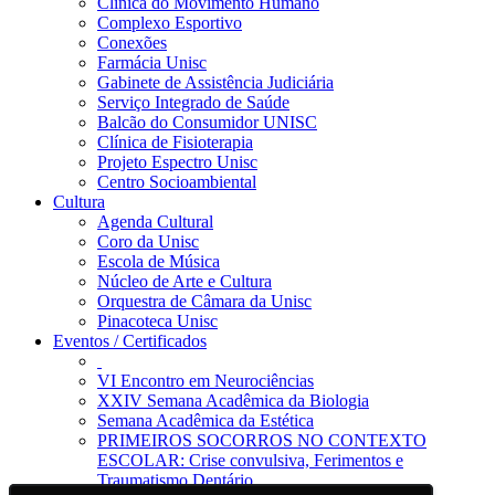
Clínica do Movimento Humano
Complexo Esportivo
Conexões
Farmácia Unisc
Gabinete de Assistência Judiciária
Serviço Integrado de Saúde
Balcão do Consumidor UNISC
Clínica de Fisioterapia
Projeto Espectro Unisc
Centro Socioambiental
Cultura
Agenda Cultural
Coro da Unisc
Escola de Música
Núcleo de Arte e Cultura
Orquestra de Câmara da Unisc
Pinacoteca Unisc
Eventos / Certificados
VI Encontro em Neurociências
XXIV Semana Acadêmica da Biologia
Semana Acadêmica da Estética
PRIMEIROS SOCORROS NO CONTEXTO
ESCOLAR: Crise convulsiva, Ferimentos e
Traumatismo Dentário