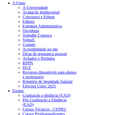
A Unisc
A Universidade
Avaliação Institucional
Concursos e Editais
Editora
Estrutura Administrativa
Ouvidoria
Trabalhe Conosco
VoltarE
Contato
Acessibilidade no site
Dicas de segurança pessoal
Achados e Perdidos
RPPN
DCE
Recursos disponíveis para alunos
e professores
Relatório de Igualdade Salarial
Eleições Unisc 2025
Ensino
Graduação a distância (EAD)
Pós-Graduação a Distância
(EAD)
Cursos Técnicos - CEPRU
Cursos Profissionalizantes