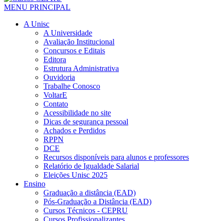
MENU PRINCIPAL
A Unisc
A Universidade
Avaliação Institucional
Concursos e Editais
Editora
Estrutura Administrativa
Ouvidoria
Trabalhe Conosco
VoltarE
Contato
Acessibilidade no site
Dicas de segurança pessoal
Achados e Perdidos
RPPN
DCE
Recursos disponíveis para alunos e professores
Relatório de Igualdade Salarial
Eleições Unisc 2025
Ensino
Graduação a distância (EAD)
Pós-Graduação a Distância (EAD)
Cursos Técnicos - CEPRU
Cursos Profissionalizantes