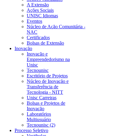
A Extensão
Ações Sociais
UNISC Idiomas
Eventos
Núcleo de Ação Comunitária -
NAC
Certificados
Bolsas de Extensão
Inovação
Inovação e
Empreendedorismo na
Unisc
Tecnounisc
Escritório de Projetos
Núcleo de Inovação e
Transferência de
Tecnologia - NITT
Unisc Carreiras
Bolsas e Projetos de
Inovação
Laboratórios
Multiusuário
Tecnounisc (2)
Processo Seletivo
Vestibular