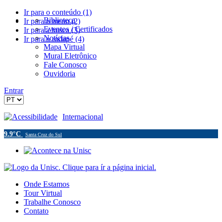
Ir para o conteúdo (1)
Biblioteca
Ir para o menu (2)
Eventos / Certificados
Ir para a busca (3)
Notícias
Ir para o rodapé (4)
Mapa Virtual
Mural Eletrônico
Fale Conosco
Ouvidoria
Entrar
Acessibilidade
Internacional
9.9°C
Santa Cruz do Sul
Onde Estamos
Tour Virtual
Trabalhe Conosco
Contato