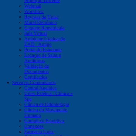
Produção Docente
Webmail
Workflow
Revistas da Unisc
Mural Eletrônico
Enquete Rematrícula
Sala Virtual
Ambiente Graduação
EAD - Antigo
Portal do Estudante
Locação de Salas e
Auditórios
Validação de
Documentos
Certificados
Serviços Comunitários
Central Analítica
Unisc Estética - Clínica e
Spa
Clínica de Odontologia
Clínica do Movimento
Humano
Complexo Esportivo
Conexões
Farmácia Unisc