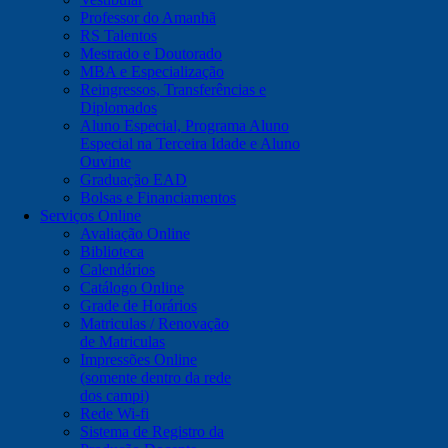
Professor do Amanhã
RS Talentos
Mestrado e Doutorado
MBA e Especialização
Reingressos, Transferências e
Diplomados
Aluno Especial, Programa Aluno
Especial na Terceira Idade e Aluno
Ouvinte
Graduação EAD
Bolsas e Financiamentos
Serviços Online
Avaliação Online
Biblioteca
Calendários
Catálogo Online
Grade de Horários
Matriculas / Renovação
de Matriculas
Impressões Online
(somente dentro da rede
dos campi)
Rede Wi-fi
Sistema de Registro da