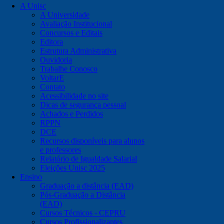
A Unisc
A Universidade
Avaliação Institucional
Concursos e Editais
Editora
Estrutura Administrativa
Ouvidoria
Trabalhe Conosco
VoltarE
Contato
Acessibilidade no site
Dicas de segurança pessoal
Achados e Perdidos
RPPN
DCE
Recursos disponíveis para alunos
e professores
Relatório de Igualdade Salarial
Eleições Unisc 2025
Ensino
Graduação a distância (EAD)
Pós-Graduação a Distância
(EAD)
Cursos Técnicos - CEPRU
Cursos Profissionalizantes