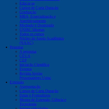
Educar-se
Cursos de Curta Duração
Graduação
MBA, Especialização e
Aperfeiçoamento
Mestrado e Doutorado
UNISC Idiomas
Todos os cursos
Núcleo de Apoio Acadêmico
(NAAC)
Pesquisa
A pesquisa
CEUA
CEP
Iniciação Científica
Eventos
Revista Jovens
Pesquisadores Unisc
Extensão
Apresentação
Cursos de Curta Duração
Datas e Formulários
Mostra de Extensão, Ciência e
Tecnologia
Setores vinculados