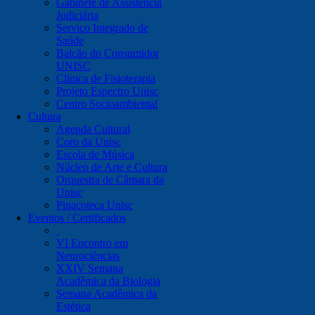
Gabinete de Assistência
Judiciária
Serviço Integrado de
Saúde
Balcão do Consumidor
UNISC
Clínica de Fisioterapia
Projeto Espectro Unisc
Centro Socioambiental
Cultura
Agenda Cultural
Coro da Unisc
Escola de Música
Núcleo de Arte e Cultura
Orquestra de Câmara da
Unisc
Pinacoteca Unisc
Eventos / Certificados
VI Encontro em
Neurociências
XXIV Semana
Acadêmica da Biologia
Semana Acadêmica da
Estética