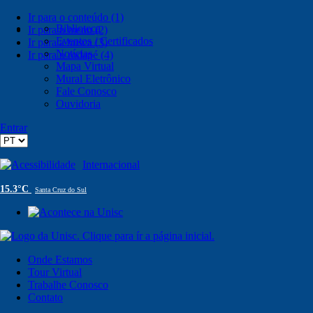
Ir para o conteúdo (1)
Biblioteca
Ir para o menu (2)
Eventos / Certificados
Ir para a busca (3)
Notícias
Ir para o rodapé (4)
Mapa Virtual
Mural Eletrônico
Fale Conosco
Ouvidoria
Entrar
Acessibilidade
Internacional
15.3°C
Santa Cruz do Sul
Onde Estamos
Tour Virtual
Trabalhe Conosco
Contato