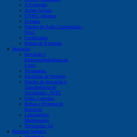
A Extensão
Ações Sociais
UNISC Idiomas
Eventos
Núcleo de Ação Comunitária -
NAC
Certificados
Bolsas de Extensão
Inovação
Inovação e
Empreendedorismo na
Unisc
Tecnounisc
Escritório de Projetos
Núcleo de Inovação e
Transferência de
Tecnologia - NITT
Unisc Carreiras
Bolsas e Projetos de
Inovação
Laboratórios
Multiusuário
Tecnounisc (2)
Processo Seletivo
Vestibular