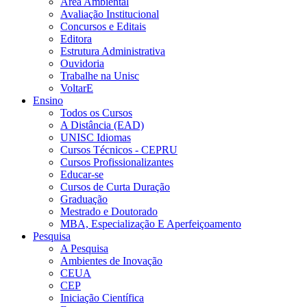
Área Ambiental
Avaliação Institucional
Concursos e Editais
Editora
Estrutura Administrativa
Ouvidoria
Trabalhe na Unisc
VoltarE
Ensino
Todos os Cursos
A Distância (EAD)
UNISC Idiomas
Cursos Técnicos - CEPRU
Cursos Profissionalizantes
Educar-se
Cursos de Curta Duração
Graduação
Mestrado e Doutorado
MBA, Especialização E Aperfeiçoamento
Pesquisa
A Pesquisa
Ambientes de Inovação
CEUA
CEP
Iniciação Científica