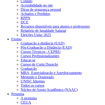
Contato
Acessibilidade no site
Dicas de segurança pessoal
Achados e Perdidos
RPPN
DCE
Recursos disponíveis para alunos e professores
Relatório de Igualdade Salarial
Eleições Unisc 2025
Ensino
Graduação a distância (EAD)
Pós-Graduação a Distância (EAD)
Cursos Técnicos - CEPRU
Cursos Profissionalizantes
Educar-se
Cursos de Curta Duração
Graduação
MBA, Especialização e Aperfeiçoamento
Mestrado e Doutorado
UNISC Idiomas
Todos os cursos
Núcleo de Apoio Acadêmico (NAAC)
Pesquisa
A pesquisa
CEUA