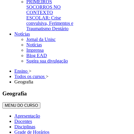
PRIMEIROS
SOCORROS NO
CONTEXTO
ESCOLAR: Crise
convulsiva, Ferimentos e
Traumatismo Dentário
Notícias
Jornal da Unisc
Notícias
Imprensa
Blog EAD
Sugira sua divulgação
Ensino
>
Todos os cursos
>
Geografia
Geografia
MENU DO CURSO
Apresentação
Docentes
Disciplinas
Grade de Horários