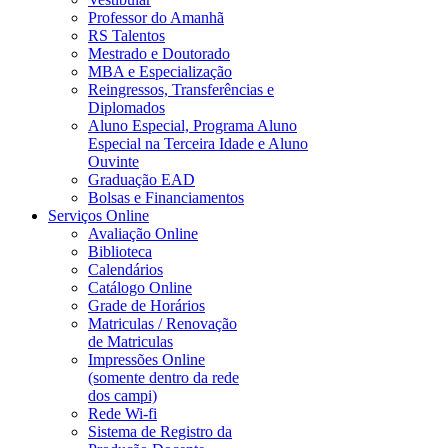
Professor do Amanhã
RS Talentos
Mestrado e Doutorado
MBA e Especialização
Reingressos, Transferências e
Diplomados
Aluno Especial, Programa Aluno
Especial na Terceira Idade e Aluno
Ouvinte
Graduação EAD
Bolsas e Financiamentos
Serviços Online
Avaliação Online
Biblioteca
Calendários
Catálogo Online
Grade de Horários
Matriculas / Renovação
de Matriculas
Impressões Online
(somente dentro da rede
dos campi)
Rede Wi-fi
Sistema de Registro da