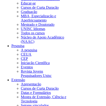
Educar-se
Cursos de Curta Duração
Graduação
MBA, Especialização e
Aperfeiçoamento
Mestrado e Doutorado
UNISC Idiomas
Todos os cursos
Núcleo de Apoio Acadêmico
(NAAC)
Pesquisa
A pesquisa
CEUA
CEP
Iniciação Científica
Eventos
Revista Jovens
Pesquisadores Unisc
Extensão
Apresentação
Cursos de Curta Duração
Datas e Formulários
Mostra de Extensão, Ciência e
Tecnologia
Setores vinculados