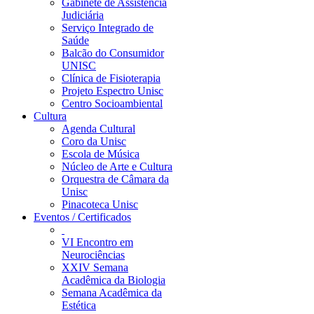
Gabinete de Assistência
Judiciária
Serviço Integrado de
Saúde
Balcão do Consumidor
UNISC
Clínica de Fisioterapia
Projeto Espectro Unisc
Centro Socioambiental
Cultura
Agenda Cultural
Coro da Unisc
Escola de Música
Núcleo de Arte e Cultura
Orquestra de Câmara da
Unisc
Pinacoteca Unisc
Eventos / Certificados
VI Encontro em
Neurociências
XXIV Semana
Acadêmica da Biologia
Semana Acadêmica da
Estética