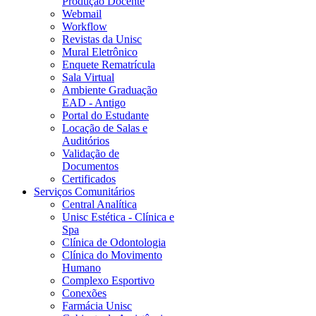
Produção Docente
Webmail
Workflow
Revistas da Unisc
Mural Eletrônico
Enquete Rematrícula
Sala Virtual
Ambiente Graduação
EAD - Antigo
Portal do Estudante
Locação de Salas e
Auditórios
Validação de
Documentos
Certificados
Serviços Comunitários
Central Analítica
Unisc Estética - Clínica e
Spa
Clínica de Odontologia
Clínica do Movimento
Humano
Complexo Esportivo
Conexões
Farmácia Unisc