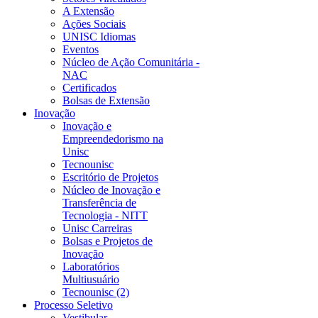
A Extensão
Ações Sociais
UNISC Idiomas
Eventos
Núcleo de Ação Comunitária -
NAC
Certificados
Bolsas de Extensão
Inovação
Inovação e
Empreendedorismo na
Unisc
Tecnounisc
Escritório de Projetos
Núcleo de Inovação e
Transferência de
Tecnologia - NITT
Unisc Carreiras
Bolsas e Projetos de
Inovação
Laboratórios
Multiusuário
Tecnounisc (2)
Processo Seletivo
Vestibular