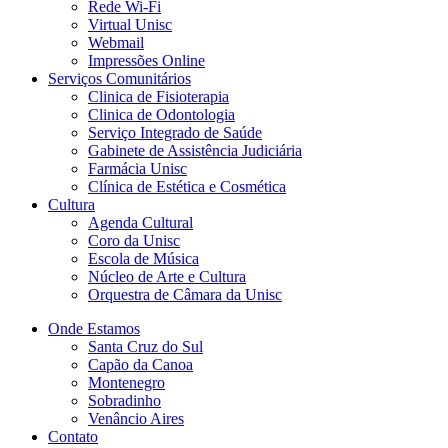
Rede Wi-Fi
Virtual Unisc
Webmail
Impressões Online
Serviços Comunitários
Clinica de Fisioterapia
Clinica de Odontologia
Serviço Integrado de Saúde
Gabinete de Assistência Judiciária
Farmácia Unisc
Clínica de Estética e Cosmética
Cultura
Agenda Cultural
Coro da Unisc
Escola de Música
Núcleo de Arte e Cultura
Orquestra de Câmara da Unisc
Onde Estamos
Santa Cruz do Sul
Capão da Canoa
Montenegro
Sobradinho
Venâncio Aires
Contato