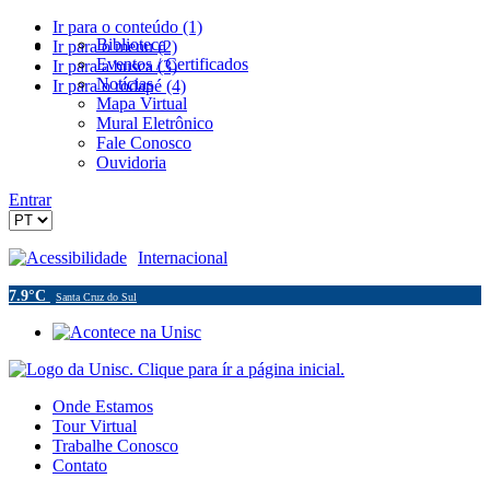
Ir para o conteúdo (1)
Biblioteca
Ir para o menu (2)
Eventos / Certificados
Ir para a busca (3)
Notícias
Ir para o rodapé (4)
Mapa Virtual
Mural Eletrônico
Fale Conosco
Ouvidoria
Entrar
Acessibilidade
Internacional
7.9°C
Santa Cruz do Sul
Onde Estamos
Tour Virtual
Trabalhe Conosco
Contato