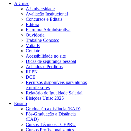
A Unisc
A Universidade
Avaliação Institucional
Concursos e Editais
Editora
Estrutura Administrativa
Ouvidoria
Trabalhe Conosco
VoltarE
Contato
Acessibilidade no site
Dicas de segurança pessoal
Achados e Perdidos
RPPN
DCE
Recursos disponíveis para alunos
e professores
Relatório de Igualdade Salarial
Eleições Unisc 2025
Ensino
Graduação a distância (EAD)
Pós-Graduação a Distância
(EAD)
Cursos Técnicos - CEPRU
Cursos Profissionalizantes