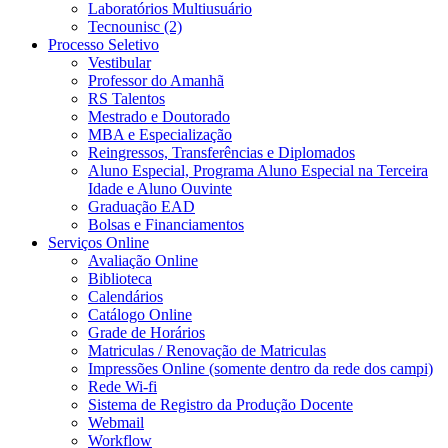
Laboratórios Multiusuário
Tecnounisc (2)
Processo Seletivo
Vestibular
Professor do Amanhã
RS Talentos
Mestrado e Doutorado
MBA e Especialização
Reingressos, Transferências e Diplomados
Aluno Especial, Programa Aluno Especial na Terceira
Idade e Aluno Ouvinte
Graduação EAD
Bolsas e Financiamentos
Serviços Online
Avaliação Online
Biblioteca
Calendários
Catálogo Online
Grade de Horários
Matriculas / Renovação de Matriculas
Impressões Online (somente dentro da rede dos campi)
Rede Wi-fi
Sistema de Registro da Produção Docente
Webmail
Workflow