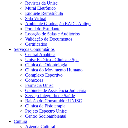
Revistas da Unisc
Mural Eletrônico
Enquete Rematrícula
Sala Virtual
Ambiente Graduação EAD - Antigo
Portal do Estudante
Locação de Salas e Auditórios
Validação de Documentos
Certificados
Serviços Comunitários
Central Analítica
Unisc Estética - Clínica e Spa
Clínica de Odontologia
Clínica do Movimento Humano
Complexo Esportivo
Conexões
Farmácia Unisc
Gabinete de Assistência Judiciária
Serviço Integrado de Saúde
Balcão do Consumidor UNISC
Clínica de Fisioterapia
Projeto Espectro Unisc
Centro Socioambiental
Cultura
Agenda Cultural