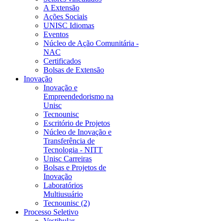
A Extensão
Ações Sociais
UNISC Idiomas
Eventos
Núcleo de Ação Comunitária -
NAC
Certificados
Bolsas de Extensão
Inovação
Inovação e
Empreendedorismo na
Unisc
Tecnounisc
Escritório de Projetos
Núcleo de Inovação e
Transferência de
Tecnologia - NITT
Unisc Carreiras
Bolsas e Projetos de
Inovação
Laboratórios
Multiusuário
Tecnounisc (2)
Processo Seletivo
Vestibular