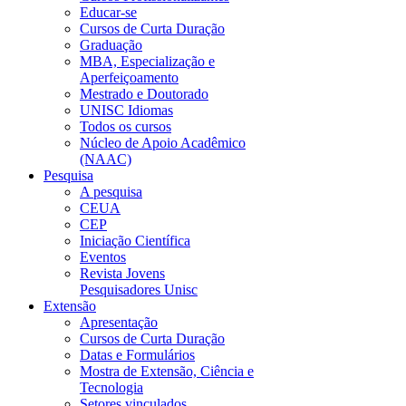
Educar-se
Cursos de Curta Duração
Graduação
MBA, Especialização e
Aperfeiçoamento
Mestrado e Doutorado
UNISC Idiomas
Todos os cursos
Núcleo de Apoio Acadêmico
(NAAC)
Pesquisa
A pesquisa
CEUA
CEP
Iniciação Científica
Eventos
Revista Jovens
Pesquisadores Unisc
Extensão
Apresentação
Cursos de Curta Duração
Datas e Formulários
Mostra de Extensão, Ciência e
Tecnologia
Setores vinculados