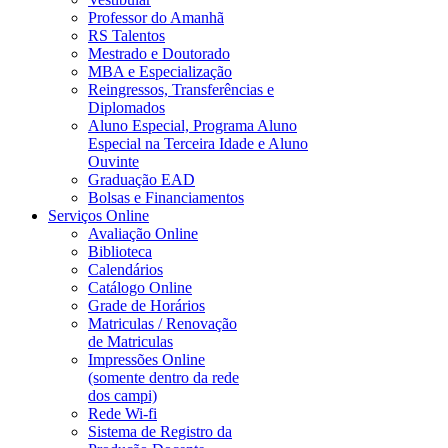
Professor do Amanhã
RS Talentos
Mestrado e Doutorado
MBA e Especialização
Reingressos, Transferências e
Diplomados
Aluno Especial, Programa Aluno
Especial na Terceira Idade e Aluno
Ouvinte
Graduação EAD
Bolsas e Financiamentos
Serviços Online
Avaliação Online
Biblioteca
Calendários
Catálogo Online
Grade de Horários
Matriculas / Renovação
de Matriculas
Impressões Online
(somente dentro da rede
dos campi)
Rede Wi-fi
Sistema de Registro da