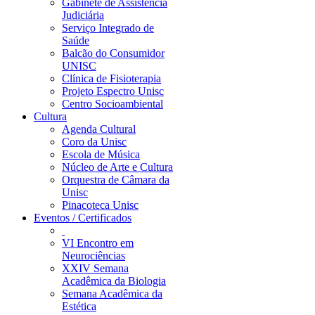
Gabinete de Assistência
Judiciária
Serviço Integrado de
Saúde
Balcão do Consumidor
UNISC
Clínica de Fisioterapia
Projeto Espectro Unisc
Centro Socioambiental
Cultura
Agenda Cultural
Coro da Unisc
Escola de Música
Núcleo de Arte e Cultura
Orquestra de Câmara da
Unisc
Pinacoteca Unisc
Eventos / Certificados
VI Encontro em
Neurociências
XXIV Semana
Acadêmica da Biologia
Semana Acadêmica da
Estética