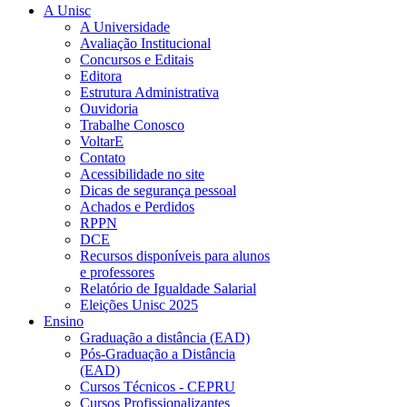
A Unisc
A Universidade
Avaliação Institucional
Concursos e Editais
Editora
Estrutura Administrativa
Ouvidoria
Trabalhe Conosco
VoltarE
Contato
Acessibilidade no site
Dicas de segurança pessoal
Achados e Perdidos
RPPN
DCE
Recursos disponíveis para alunos
e professores
Relatório de Igualdade Salarial
Eleições Unisc 2025
Ensino
Graduação a distância (EAD)
Pós-Graduação a Distância
(EAD)
Cursos Técnicos - CEPRU
Cursos Profissionalizantes