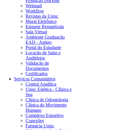
Produção Docente
Webmail
Workflow
Revistas da Unisc
Mural Eletrônico
Enquete Rematrícula
Sala Virtual
Ambiente Graduação
EAD - Antigo
Portal do Estudante
Locação de Salas e
Auditórios
Validação de
Documentos
Certificados
Serviços Comunitários
Central Analítica
Unisc Estética - Clínica e
Spa
Clínica de Odontologia
Clínica do Movimento
Humano
Complexo Esportivo
Conexões
Farmácia Unisc