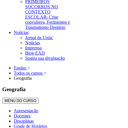
PRIMEIROS
SOCORROS NO
CONTEXTO
ESCOLAR: Crise
convulsiva, Ferimentos e
Traumatismo Dentário
Notícias
Jornal da Unisc
Notícias
Imprensa
Blog EAD
Sugira sua divulgação
Ensino
>
Todos os cursos
>
Geografia
Geografia
MENU DO CURSO
Apresentação
Docentes
Disciplinas
Grade de Horários