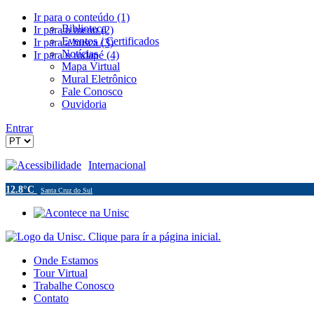
Ir para o conteúdo (1)
Biblioteca
Ir para o menu (2)
Eventos / Certificados
Ir para a busca (3)
Notícias
Ir para o rodapé (4)
Mapa Virtual
Mural Eletrônico
Fale Conosco
Ouvidoria
Entrar
Acessibilidade
Internacional
12.8°C
Santa Cruz do Sul
Onde Estamos
Tour Virtual
Trabalhe Conosco
Contato