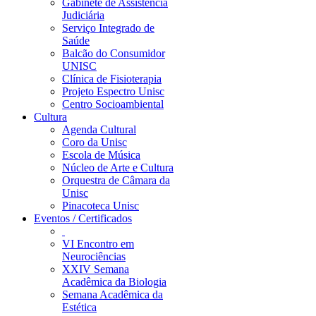
Gabinete de Assistência
Judiciária
Serviço Integrado de
Saúde
Balcão do Consumidor
UNISC
Clínica de Fisioterapia
Projeto Espectro Unisc
Centro Socioambiental
Cultura
Agenda Cultural
Coro da Unisc
Escola de Música
Núcleo de Arte e Cultura
Orquestra de Câmara da
Unisc
Pinacoteca Unisc
Eventos / Certificados
VI Encontro em
Neurociências
XXIV Semana
Acadêmica da Biologia
Semana Acadêmica da
Estética