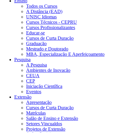
Ensino
Todos os Cursos
A Distância (EAD)
UNISC Idiomas
Cursos Técnicos - CEPRU
Cursos Profissionalizantes
Educar-se
Cursos de Curta Duração
Graduação
Mestrado e Doutorado
MBA, Especialização E Aperfeiçoamento
Pesquisa
A Pesquisa
Ambientes de Inovação
CEUA
CEP
Iniciação Científica
Eventos
Extensão
Apresentação
Cursos de Curta Duração
Matrículas
Salão de Ensino e Extensão
Setores Vincualdos
Projetos de Extensão