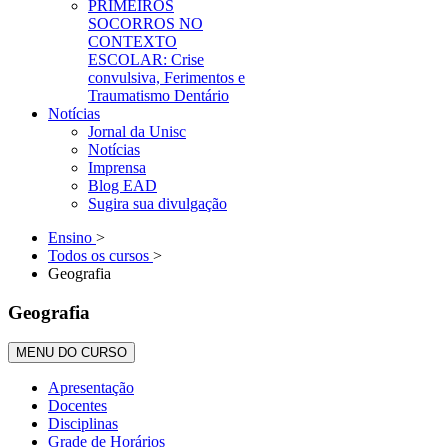
PRIMEIROS
SOCORROS NO
CONTEXTO
ESCOLAR: Crise
convulsiva, Ferimentos e
Traumatismo Dentário
Notícias
Jornal da Unisc
Notícias
Imprensa
Blog EAD
Sugira sua divulgação
Ensino
>
Todos os cursos
>
Geografia
Geografia
MENU DO CURSO
Apresentação
Docentes
Disciplinas
Grade de Horários