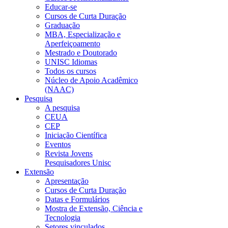
Educar-se
Cursos de Curta Duração
Graduação
MBA, Especialização e
Aperfeiçoamento
Mestrado e Doutorado
UNISC Idiomas
Todos os cursos
Núcleo de Apoio Acadêmico
(NAAC)
Pesquisa
A pesquisa
CEUA
CEP
Iniciação Científica
Eventos
Revista Jovens
Pesquisadores Unisc
Extensão
Apresentação
Cursos de Curta Duração
Datas e Formulários
Mostra de Extensão, Ciência e
Tecnologia
Setores vinculados