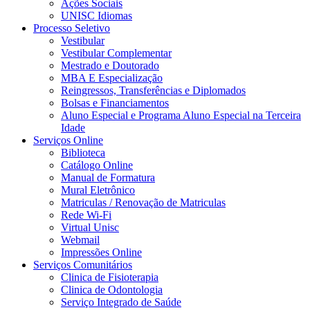
Ações Sociais
UNISC Idiomas
Processo Seletivo
Vestibular
Vestibular Complementar
Mestrado e Doutorado
MBA E Especialização
Reingressos, Transferências e Diplomados
Bolsas e Financiamentos
Aluno Especial e Programa Aluno Especial na Terceira
Idade
Serviços Online
Biblioteca
Catálogo Online
Manual de Formatura
Mural Eletrônico
Matriculas / Renovação de Matriculas
Rede Wi-Fi
Virtual Unisc
Webmail
Impressões Online
Serviços Comunitários
Clinica de Fisioterapia
Clinica de Odontologia
Serviço Integrado de Saúde