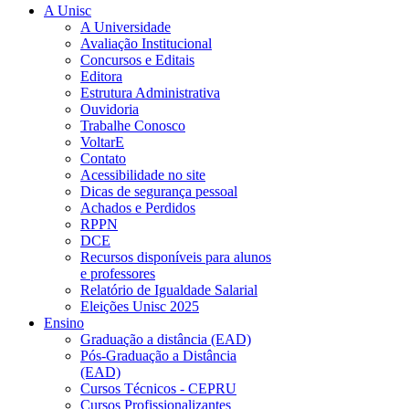
A Unisc
A Universidade
Avaliação Institucional
Concursos e Editais
Editora
Estrutura Administrativa
Ouvidoria
Trabalhe Conosco
VoltarE
Contato
Acessibilidade no site
Dicas de segurança pessoal
Achados e Perdidos
RPPN
DCE
Recursos disponíveis para alunos
e professores
Relatório de Igualdade Salarial
Eleições Unisc 2025
Ensino
Graduação a distância (EAD)
Pós-Graduação a Distância
(EAD)
Cursos Técnicos - CEPRU
Cursos Profissionalizantes