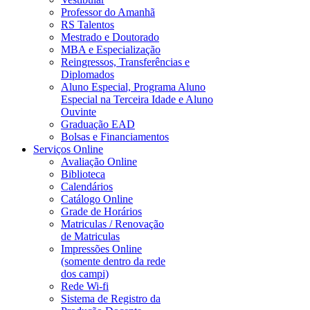
Professor do Amanhã
RS Talentos
Mestrado e Doutorado
MBA e Especialização
Reingressos, Transferências e
Diplomados
Aluno Especial, Programa Aluno
Especial na Terceira Idade e Aluno
Ouvinte
Graduação EAD
Bolsas e Financiamentos
Serviços Online
Avaliação Online
Biblioteca
Calendários
Catálogo Online
Grade de Horários
Matriculas / Renovação
de Matriculas
Impressões Online
(somente dentro da rede
dos campi)
Rede Wi-fi
Sistema de Registro da