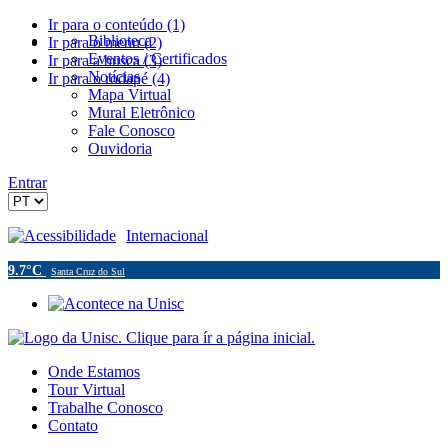
Ir para o conteúdo (1)
Biblioteca
Ir para o menu (2)
Eventos / Certificados
Ir para a busca (3)
Notícias
Ir para o rodapé (4)
Mapa Virtual
Mural Eletrônico
Fale Conosco
Ouvidoria
Entrar
Acessibilidade
Internacional
9.7°C
Santa Cruz do Sul
Onde Estamos
Tour Virtual
Trabalhe Conosco
Contato