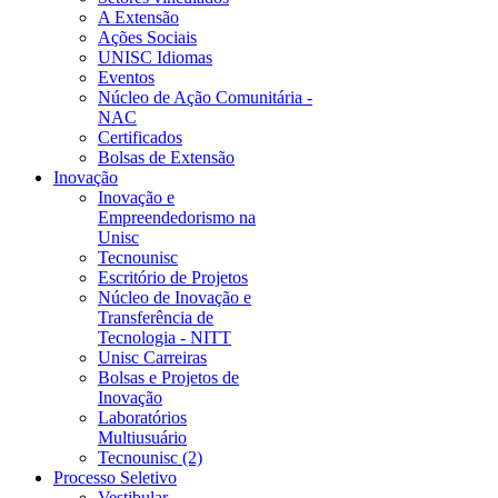
A Extensão
Ações Sociais
UNISC Idiomas
Eventos
Núcleo de Ação Comunitária -
NAC
Certificados
Bolsas de Extensão
Inovação
Inovação e
Empreendedorismo na
Unisc
Tecnounisc
Escritório de Projetos
Núcleo de Inovação e
Transferência de
Tecnologia - NITT
Unisc Carreiras
Bolsas e Projetos de
Inovação
Laboratórios
Multiusuário
Tecnounisc (2)
Processo Seletivo
Vestibular