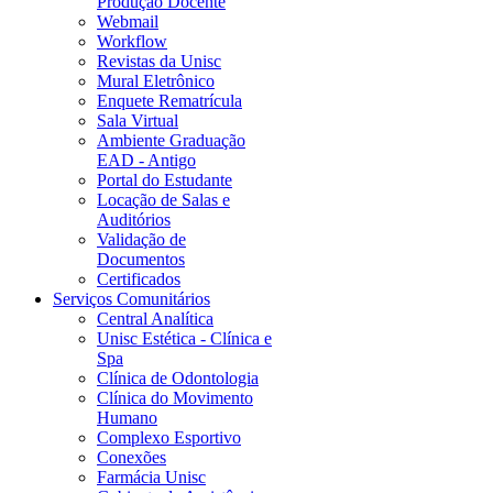
Produção Docente
Webmail
Workflow
Revistas da Unisc
Mural Eletrônico
Enquete Rematrícula
Sala Virtual
Ambiente Graduação
EAD - Antigo
Portal do Estudante
Locação de Salas e
Auditórios
Validação de
Documentos
Certificados
Serviços Comunitários
Central Analítica
Unisc Estética - Clínica e
Spa
Clínica de Odontologia
Clínica do Movimento
Humano
Complexo Esportivo
Conexões
Farmácia Unisc