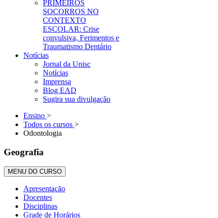
PRIMEIROS
SOCORROS NO
CONTEXTO
ESCOLAR: Crise
convulsiva, Ferimentos e
Traumatismo Dentário
Notícias
Jornal da Unisc
Notícias
Imprensa
Blog EAD
Sugira sua divulgação
Ensino
>
Todos os cursos
>
Odontologia
Geografia
MENU DO CURSO
Apresentação
Docentes
Disciplinas
Grade de Horários