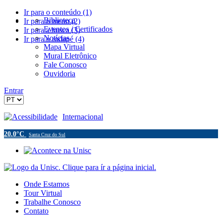
Ir para o conteúdo (1)
Biblioteca
Ir para o menu (2)
Eventos / Certificados
Ir para a busca (3)
Notícias
Ir para o rodapé (4)
Mapa Virtual
Mural Eletrônico
Fale Conosco
Ouvidoria
Entrar
Acessibilidade
Internacional
20.0°C
Santa Cruz do Sul
Onde Estamos
Tour Virtual
Trabalhe Conosco
Contato