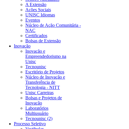
A Extensão
Ações Sociais
UNISC Idiomas
Eventos
Núcleo de Ação Comunitária -
NAC
Certificados
Bolsas de Extensão
Inovação
Inovação e
Empreendedorismo na
Unisc
Tecnounisc
Escritório de Projetos
Núcleo de Inovação e
Transferência de
Tecnologia - NITT
Unisc Carreiras
Bolsas e Projetos de
Inovação
Laboratórios
Multiusuário
Tecnounisc (2)
Processo Seletivo
Vestibular