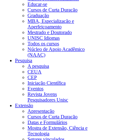
Educar-se
Cursos de Curta Duração
Graduação
MBA, Especialização e
Aperfeiçoamento
Mestrado e Doutorado
UNISC Idiomas
Todos os cursos
Núcleo de Apoio Acadêmico
(NAAC)
Pesquisa
A pesquisa
CEUA
CEP
Iniciação Científica
Eventos
Revista Jovens
Pesquisadores Unisc
Extensão
Apresentação
Cursos de Curta Duração
Datas e Formulários
Mostra de Extensão, Ciência e
Tecnologia
Setores vinculados