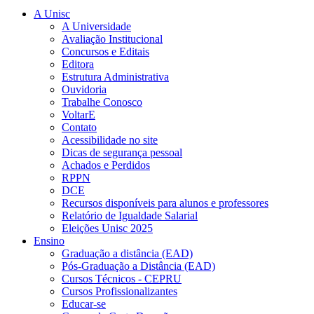
A Unisc
A Universidade
Avaliação Institucional
Concursos e Editais
Editora
Estrutura Administrativa
Ouvidoria
Trabalhe Conosco
VoltarE
Contato
Acessibilidade no site
Dicas de segurança pessoal
Achados e Perdidos
RPPN
DCE
Recursos disponíveis para alunos e professores
Relatório de Igualdade Salarial
Eleições Unisc 2025
Ensino
Graduação a distância (EAD)
Pós-Graduação a Distância (EAD)
Cursos Técnicos - CEPRU
Cursos Profissionalizantes
Educar-se