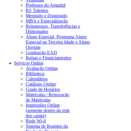
Professor do Amanhã
RS Talentos
Mestrado e Doutorado
MBA e Especialização
Reingressos, Transferências e
Diplomados
Aluno Especial, Programa Aluno
Especial na Terceira Idade e Aluno
Ouvinte
Graduação EAD
Bolsas e Financiamentos
Serviços Online
Avaliação Online
Biblioteca
Calendários
Catálogo Online
Grade de Horários
Matriculas / Renovação
de Matriculas
Impressões Online
(somente dentro da rede
dos campi)
Rede Wi-fi
Sistema de Registro da