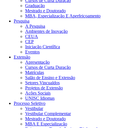
Cursos de Curta Duração
Graduação
Mestrado e Doutorado
MBA, Especialização E Aperfeiçoamento
Pesquisa
A Pesquisa
Ambientes de Inovação
CEUA
CEP
Iniciação Científica
Eventos
Extensão
Apresentação
Cursos de Curta Duração
Matrículas
Salão de Ensino e Extensão
Setores Vincualdos
Projetos de Extensão
Ações Sociais
UNISC Idiomas
Processo Seletivo
Vestibular
Vestibular Complementar
Mestrado e Doutorado
MBA E Especialização