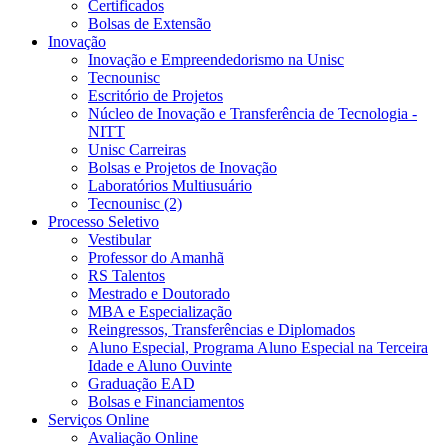
Certificados
Bolsas de Extensão
Inovação
Inovação e Empreendedorismo na Unisc
Tecnounisc
Escritório de Projetos
Núcleo de Inovação e Transferência de Tecnologia -
NITT
Unisc Carreiras
Bolsas e Projetos de Inovação
Laboratórios Multiusuário
Tecnounisc (2)
Processo Seletivo
Vestibular
Professor do Amanhã
RS Talentos
Mestrado e Doutorado
MBA e Especialização
Reingressos, Transferências e Diplomados
Aluno Especial, Programa Aluno Especial na Terceira
Idade e Aluno Ouvinte
Graduação EAD
Bolsas e Financiamentos
Serviços Online
Avaliação Online