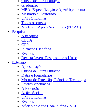
Cursos de Curta Duração
Graduação
MBA, Especialização e Aperfeiçoamento
Mestrado e Doutorado
UNISC Idiomas
Todos os cursos
Núcleo de Apoio Acadêmico (NAAC)
Pesquisa
A pesquisa
CEUA
CEP
Iniciação Científica
Eventos
Revista Jovens Pesquisadores Unisc
Extensão
Apresentação
Cursos de Curta Duração
Datas e Formulários
Mostra de Extensão, Ciência e Tecnologia
Setores vinculados
A Extensão
Ações Sociais
UNISC Idiomas
Eventos
Núcleo de Ação Comunitária - NAC