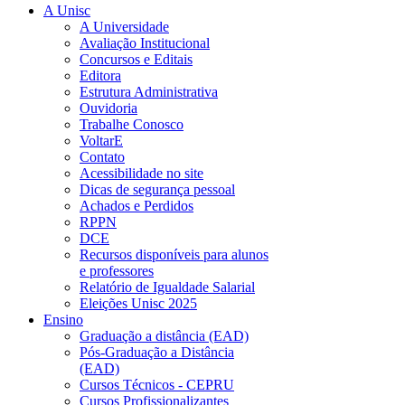
A Unisc
A Universidade
Avaliação Institucional
Concursos e Editais
Editora
Estrutura Administrativa
Ouvidoria
Trabalhe Conosco
VoltarE
Contato
Acessibilidade no site
Dicas de segurança pessoal
Achados e Perdidos
RPPN
DCE
Recursos disponíveis para alunos
e professores
Relatório de Igualdade Salarial
Eleições Unisc 2025
Ensino
Graduação a distância (EAD)
Pós-Graduação a Distância
(EAD)
Cursos Técnicos - CEPRU
Cursos Profissionalizantes