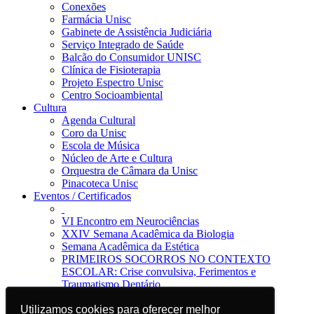
Conexões
Farmácia Unisc
Gabinete de Assistência Judiciária
Serviço Integrado de Saúde
Balcão do Consumidor UNISC
Clínica de Fisioterapia
Projeto Espectro Unisc
Centro Socioambiental
Cultura
Agenda Cultural
Coro da Unisc
Escola de Música
Núcleo de Arte e Cultura
Orquestra de Câmara da Unisc
Pinacoteca Unisc
Eventos / Certificados
VI Encontro em Neurociências
XXIV Semana Acadêmica da Biologia
Semana Acadêmica da Estética
PRIMEIROS SOCORROS NO CONTEXTO
ESCOLAR: Crise convulsiva, Ferimentos e
Traumatismo Dentário
Notícias
Utilizamos cookies para oferecer melhor
Utilizamos cookies para oferecer melhor
Jornal da Unisc