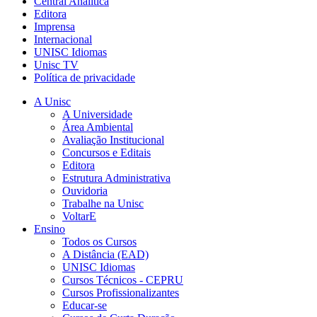
Central Analítica
Editora
Imprensa
Internacional
UNISC Idiomas
Unisc TV
Política de privacidade
A Unisc
A Universidade
Área Ambiental
Avaliação Institucional
Concursos e Editais
Editora
Estrutura Administrativa
Ouvidoria
Trabalhe na Unisc
VoltarE
Ensino
Todos os Cursos
A Distância (EAD)
UNISC Idiomas
Cursos Técnicos - CEPRU
Cursos Profissionalizantes
Educar-se