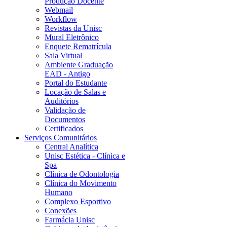
Produção Docente
Webmail
Workflow
Revistas da Unisc
Mural Eletrônico
Enquete Rematrícula
Sala Virtual
Ambiente Graduação
EAD - Antigo
Portal do Estudante
Locação de Salas e
Auditórios
Validação de
Documentos
Certificados
Serviços Comunitários
Central Analítica
Unisc Estética - Clínica e
Spa
Clínica de Odontologia
Clínica do Movimento
Humano
Complexo Esportivo
Conexões
Farmácia Unisc