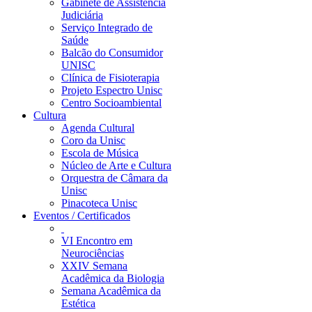
Gabinete de Assistência
Judiciária
Serviço Integrado de
Saúde
Balcão do Consumidor
UNISC
Clínica de Fisioterapia
Projeto Espectro Unisc
Centro Socioambiental
Cultura
Agenda Cultural
Coro da Unisc
Escola de Música
Núcleo de Arte e Cultura
Orquestra de Câmara da
Unisc
Pinacoteca Unisc
Eventos / Certificados
VI Encontro em
Neurociências
XXIV Semana
Acadêmica da Biologia
Semana Acadêmica da
Estética