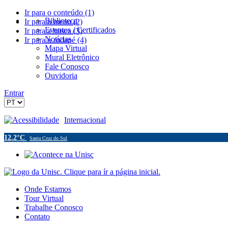
Ir para o conteúdo (1)
Biblioteca
Ir para o menu (2)
Eventos / Certificados
Ir para a busca (3)
Notícias
Ir para o rodapé (4)
Mapa Virtual
Mural Eletrônico
Fale Conosco
Ouvidoria
Entrar
Acessibilidade
Internacional
12.2°C
Santa Cruz do Sul
Onde Estamos
Tour Virtual
Trabalhe Conosco
Contato