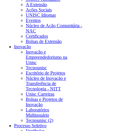
A Extensão
Ações Sociais
UNISC Idiomas
Eventos
Núcleo de Ação Comunitária -
NAC
Certificados
Bolsas de Extensão
Inovação
Inovação e
Empreendedorismo na
Unisc
Tecnounisc
Escritório de Projetos
Núcleo de Inovação e
Transferência de
Tecnologia - NITT
Unisc Carreiras
Bolsas e Projetos de
Inovação
Laboratórios
Multiusuário
Tecnounisc (2)
Processo Seletivo
Vestibular