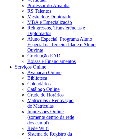
Professor do Amanhã
RS Talentos
Mestrado e Doutorado
MBA e Especialização
Reingressos, Transferências e
Diplomados
Aluno Especial, Programa Aluno
Especial na Terceira Idade e Aluno
Ouvinte
Graduação EAD
Bolsas e Financiamentos
Serviços Online
Avaliação Online
Biblioteca
Calendários
Catálogo Online
Grade de Horários
Matriculas / Renovação
de Matriculas
Impressões Online
(somente dentro da rede
dos campi)
Rede Wi-fi
Sistema de Registro da