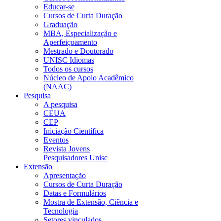
Educar-se
Cursos de Curta Duração
Graduação
MBA, Especialização e
Aperfeiçoamento
Mestrado e Doutorado
UNISC Idiomas
Todos os cursos
Núcleo de Apoio Acadêmico
(NAAC)
Pesquisa
A pesquisa
CEUA
CEP
Iniciação Científica
Eventos
Revista Jovens
Pesquisadores Unisc
Extensão
Apresentação
Cursos de Curta Duração
Datas e Formulários
Mostra de Extensão, Ciência e
Tecnologia
Setores vinculados