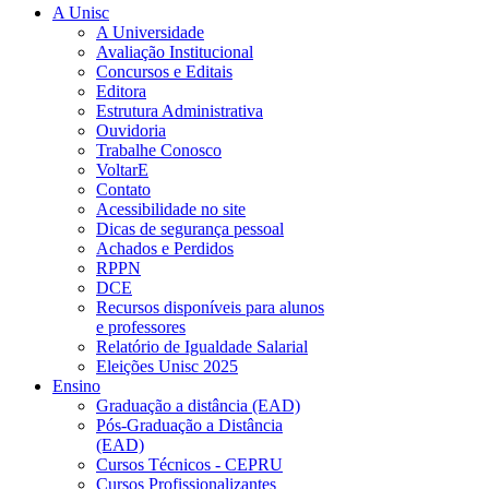
A Unisc
A Universidade
Avaliação Institucional
Concursos e Editais
Editora
Estrutura Administrativa
Ouvidoria
Trabalhe Conosco
VoltarE
Contato
Acessibilidade no site
Dicas de segurança pessoal
Achados e Perdidos
RPPN
DCE
Recursos disponíveis para alunos
e professores
Relatório de Igualdade Salarial
Eleições Unisc 2025
Ensino
Graduação a distância (EAD)
Pós-Graduação a Distância
(EAD)
Cursos Técnicos - CEPRU
Cursos Profissionalizantes