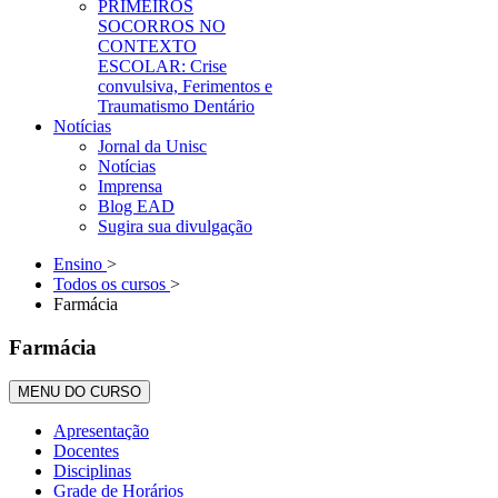
PRIMEIROS
SOCORROS NO
CONTEXTO
ESCOLAR: Crise
convulsiva, Ferimentos e
Traumatismo Dentário
Notícias
Jornal da Unisc
Notícias
Imprensa
Blog EAD
Sugira sua divulgação
Ensino
>
Todos os cursos
>
Farmácia
Farmácia
MENU DO CURSO
Apresentação
Docentes
Disciplinas
Grade de Horários