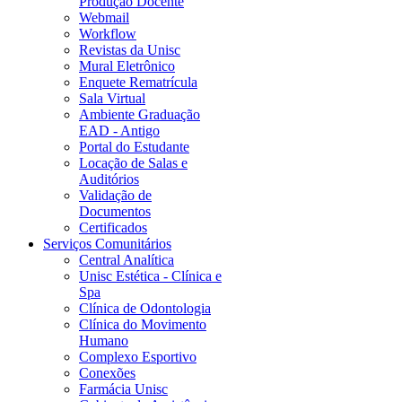
Produção Docente
Webmail
Workflow
Revistas da Unisc
Mural Eletrônico
Enquete Rematrícula
Sala Virtual
Ambiente Graduação
EAD - Antigo
Portal do Estudante
Locação de Salas e
Auditórios
Validação de
Documentos
Certificados
Serviços Comunitários
Central Analítica
Unisc Estética - Clínica e
Spa
Clínica de Odontologia
Clínica do Movimento
Humano
Complexo Esportivo
Conexões
Farmácia Unisc