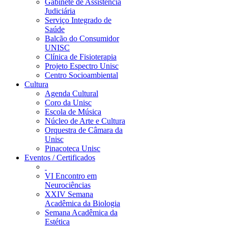
Gabinete de Assistência
Judiciária
Serviço Integrado de
Saúde
Balcão do Consumidor
UNISC
Clínica de Fisioterapia
Projeto Espectro Unisc
Centro Socioambiental
Cultura
Agenda Cultural
Coro da Unisc
Escola de Música
Núcleo de Arte e Cultura
Orquestra de Câmara da
Unisc
Pinacoteca Unisc
Eventos / Certificados
VI Encontro em
Neurociências
XXIV Semana
Acadêmica da Biologia
Semana Acadêmica da
Estética