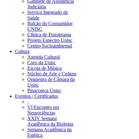
Gabinete de Assistência
Judiciária
Serviço Integrado de
Saúde
Balcão do Consumidor
UNISC
Clínica de Fisioterapia
Projeto Espectro Unisc
Centro Socioambiental
Cultura
Agenda Cultural
Coro da Unisc
Escola de Música
Núcleo de Arte e Cultura
Orquestra de Câmara da
Unisc
Pinacoteca Unisc
Eventos / Certificados
VI Encontro em
Neurociências
XXIV Semana
Acadêmica da Biologia
Semana Acadêmica da
Estética