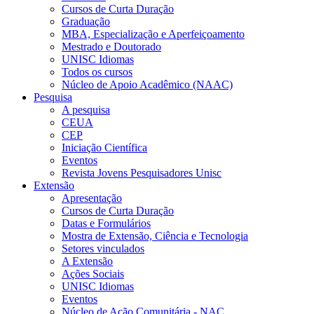
Cursos de Curta Duração
Graduação
MBA, Especialização e Aperfeiçoamento
Mestrado e Doutorado
UNISC Idiomas
Todos os cursos
Núcleo de Apoio Acadêmico (NAAC)
Pesquisa
A pesquisa
CEUA
CEP
Iniciação Científica
Eventos
Revista Jovens Pesquisadores Unisc
Extensão
Apresentação
Cursos de Curta Duração
Datas e Formulários
Mostra de Extensão, Ciência e Tecnologia
Setores vinculados
A Extensão
Ações Sociais
UNISC Idiomas
Eventos
Núcleo de Ação Comunitária - NAC