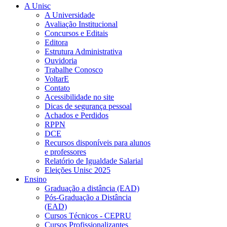
A Unisc
A Universidade
Avaliação Institucional
Concursos e Editais
Editora
Estrutura Administrativa
Ouvidoria
Trabalhe Conosco
VoltarE
Contato
Acessibilidade no site
Dicas de segurança pessoal
Achados e Perdidos
RPPN
DCE
Recursos disponíveis para alunos
e professores
Relatório de Igualdade Salarial
Eleições Unisc 2025
Ensino
Graduação a distância (EAD)
Pós-Graduação a Distância
(EAD)
Cursos Técnicos - CEPRU
Cursos Profissionalizantes