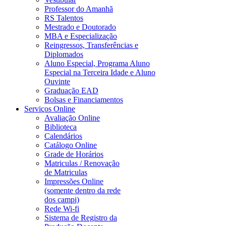
Professor do Amanhã
RS Talentos
Mestrado e Doutorado
MBA e Especialização
Reingressos, Transferências e
Diplomados
Aluno Especial, Programa Aluno
Especial na Terceira Idade e Aluno
Ouvinte
Graduação EAD
Bolsas e Financiamentos
Serviços Online
Avaliação Online
Biblioteca
Calendários
Catálogo Online
Grade de Horários
Matriculas / Renovação
de Matriculas
Impressões Online
(somente dentro da rede
dos campi)
Rede Wi-fi
Sistema de Registro da