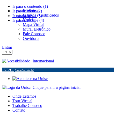
Ir para o conteúdo (1)
Biblioteca
Ir para o menu (2)
Eventos / Certificados
Ir para a busca (3)
Notícias
Ir para o rodapé (4)
Mapa Virtual
Mural Eletrônico
Fale Conosco
Ouvidoria
Entrar
Acessibilidade
Internacional
15.5°C
Santa Cruz do Sul
Onde Estamos
Tour Virtual
Trabalhe Conosco
Contato