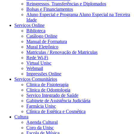
Reingressos, Transferências e Diplomados
Bolsas e Financiamentos
Aluno Especial e Programa Aluno Especial na Terceira
Idade
Serviços Online
Biblioteca
Catálogo Online
Manual de Formatura
Mural Eletrônico
Matriculas / Renovação de Matriculas
Rede Wi-Fi
Virtual Unisc
Webmail
Impressões Online
Serviços Comunitários
Clinica de Fisioterapia
Clinica de Odontologia
Serviço Integrado de Saúde
Gabinete de Assistência Judiciária
Farmácia Unisc
Clínica de Estética e Cosmética
Cultura
Agenda Cultural
Coro da Unisc
Escola de Música