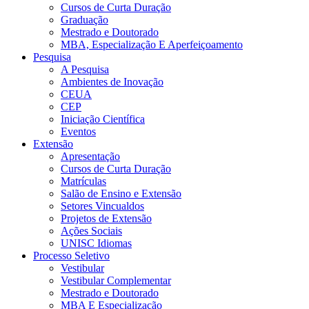
Cursos de Curta Duração
Graduação
Mestrado e Doutorado
MBA, Especialização E Aperfeiçoamento
Pesquisa
A Pesquisa
Ambientes de Inovação
CEUA
CEP
Iniciação Científica
Eventos
Extensão
Apresentação
Cursos de Curta Duração
Matrículas
Salão de Ensino e Extensão
Setores Vincualdos
Projetos de Extensão
Ações Sociais
UNISC Idiomas
Processo Seletivo
Vestibular
Vestibular Complementar
Mestrado e Doutorado
MBA E Especialização