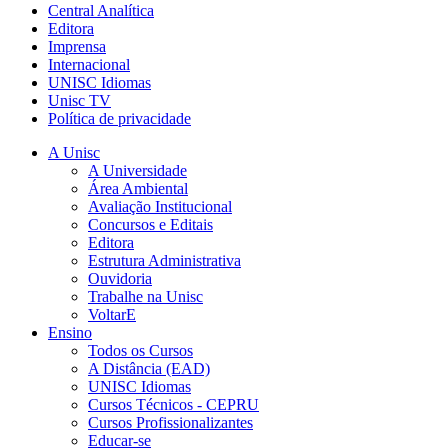
Central Analítica
Editora
Imprensa
Internacional
UNISC Idiomas
Unisc TV
Política de privacidade
A Unisc
A Universidade
Área Ambiental
Avaliação Institucional
Concursos e Editais
Editora
Estrutura Administrativa
Ouvidoria
Trabalhe na Unisc
VoltarE
Ensino
Todos os Cursos
A Distância (EAD)
UNISC Idiomas
Cursos Técnicos - CEPRU
Cursos Profissionalizantes
Educar-se