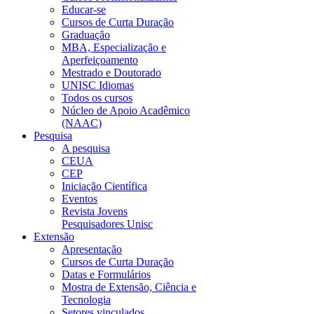
Educar-se
Cursos de Curta Duração
Graduação
MBA, Especialização e
Aperfeiçoamento
Mestrado e Doutorado
UNISC Idiomas
Todos os cursos
Núcleo de Apoio Acadêmico
(NAAC)
Pesquisa
A pesquisa
CEUA
CEP
Iniciação Científica
Eventos
Revista Jovens
Pesquisadores Unisc
Extensão
Apresentação
Cursos de Curta Duração
Datas e Formulários
Mostra de Extensão, Ciência e
Tecnologia
Setores vinculados