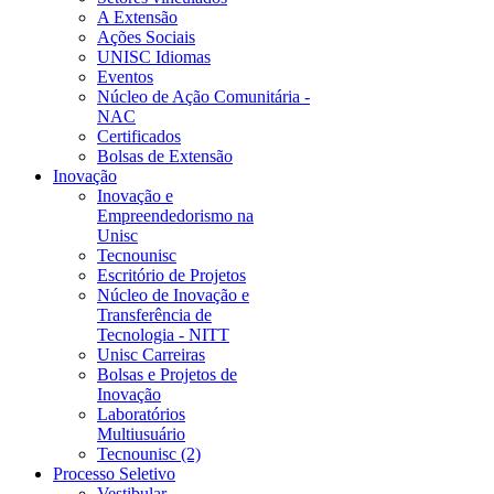
A Extensão
Ações Sociais
UNISC Idiomas
Eventos
Núcleo de Ação Comunitária -
NAC
Certificados
Bolsas de Extensão
Inovação
Inovação e
Empreendedorismo na
Unisc
Tecnounisc
Escritório de Projetos
Núcleo de Inovação e
Transferência de
Tecnologia - NITT
Unisc Carreiras
Bolsas e Projetos de
Inovação
Laboratórios
Multiusuário
Tecnounisc (2)
Processo Seletivo
Vestibular