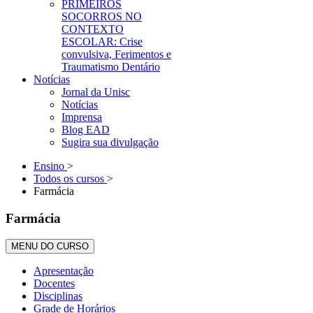
PRIMEIROS
SOCORROS NO
CONTEXTO
ESCOLAR: Crise
convulsiva, Ferimentos e
Traumatismo Dentário
Notícias
Jornal da Unisc
Notícias
Imprensa
Blog EAD
Sugira sua divulgação
Ensino
>
Todos os cursos
>
Farmácia
Farmácia
MENU DO CURSO
Apresentação
Docentes
Disciplinas
Grade de Horários