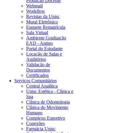
Produção Docente
Webmail
Workflow
Revistas da Unisc
Mural Eletrônico
Enquete Rematrícula
Sala Virtual
Ambiente Graduação
EAD - Antigo
Portal do Estudante
Locação de Salas e
Auditórios
Validação de
Documentos
Certificados
Serviços Comunitários
Central Analítica
Unisc Estética - Clínica e
Spa
Clínica de Odontologia
Clínica do Movimento
Humano
Complexo Esportivo
Conexões
Farmácia Unisc