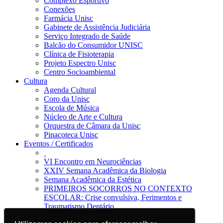
Complexo Esportivo
Conexões
Farmácia Unisc
Gabinete de Assistência Judiciária
Serviço Integrado de Saúde
Balcão do Consumidor UNISC
Clínica de Fisioterapia
Projeto Espectro Unisc
Centro Socioambiental
Cultura
Agenda Cultural
Coro da Unisc
Escola de Música
Núcleo de Arte e Cultura
Orquestra de Câmara da Unisc
Pinacoteca Unisc
Eventos / Certificados
VI Encontro em Neurociências
XXIV Semana Acadêmica da Biologia
Semana Acadêmica da Estética
PRIMEIROS SOCORROS NO CONTEXTO
ESCOLAR: Crise convulsiva, Ferimentos e
Traumatismo Dentário
Notícias