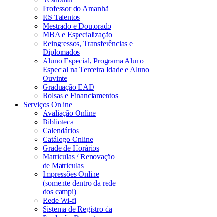
Professor do Amanhã
RS Talentos
Mestrado e Doutorado
MBA e Especialização
Reingressos, Transferências e
Diplomados
Aluno Especial, Programa Aluno
Especial na Terceira Idade e Aluno
Ouvinte
Graduação EAD
Bolsas e Financiamentos
Serviços Online
Avaliação Online
Biblioteca
Calendários
Catálogo Online
Grade de Horários
Matriculas / Renovação
de Matriculas
Impressões Online
(somente dentro da rede
dos campi)
Rede Wi-fi
Sistema de Registro da