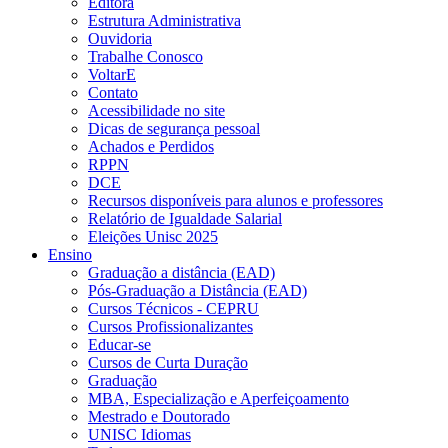
Editora
Estrutura Administrativa
Ouvidoria
Trabalhe Conosco
VoltarE
Contato
Acessibilidade no site
Dicas de segurança pessoal
Achados e Perdidos
RPPN
DCE
Recursos disponíveis para alunos e professores
Relatório de Igualdade Salarial
Eleições Unisc 2025
Ensino
Graduação a distância (EAD)
Pós-Graduação a Distância (EAD)
Cursos Técnicos - CEPRU
Cursos Profissionalizantes
Educar-se
Cursos de Curta Duração
Graduação
MBA, Especialização e Aperfeiçoamento
Mestrado e Doutorado
UNISC Idiomas