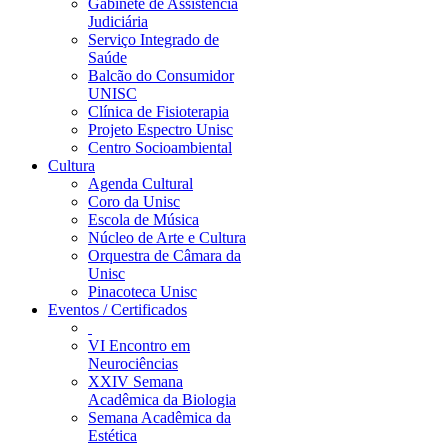
Gabinete de Assistência
Judiciária
Serviço Integrado de
Saúde
Balcão do Consumidor
UNISC
Clínica de Fisioterapia
Projeto Espectro Unisc
Centro Socioambiental
Cultura
Agenda Cultural
Coro da Unisc
Escola de Música
Núcleo de Arte e Cultura
Orquestra de Câmara da
Unisc
Pinacoteca Unisc
Eventos / Certificados
VI Encontro em
Neurociências
XXIV Semana
Acadêmica da Biologia
Semana Acadêmica da
Estética