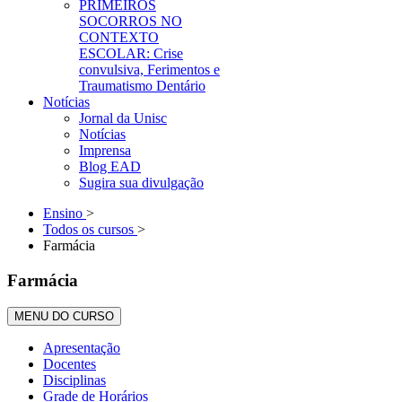
PRIMEIROS
SOCORROS NO
CONTEXTO
ESCOLAR: Crise
convulsiva, Ferimentos e
Traumatismo Dentário
Notícias
Jornal da Unisc
Notícias
Imprensa
Blog EAD
Sugira sua divulgação
Ensino
>
Todos os cursos
>
Farmácia
Farmácia
MENU DO CURSO
Apresentação
Docentes
Disciplinas
Grade de Horários