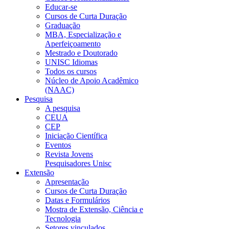
Educar-se
Cursos de Curta Duração
Graduação
MBA, Especialização e
Aperfeiçoamento
Mestrado e Doutorado
UNISC Idiomas
Todos os cursos
Núcleo de Apoio Acadêmico
(NAAC)
Pesquisa
A pesquisa
CEUA
CEP
Iniciação Científica
Eventos
Revista Jovens
Pesquisadores Unisc
Extensão
Apresentação
Cursos de Curta Duração
Datas e Formulários
Mostra de Extensão, Ciência e
Tecnologia
Setores vinculados