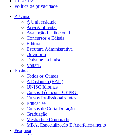
Unisc TV
Política de privacidade
A Unisc
A Universidade
Área Ambiental
Avaliação Institucional
Concursos e Editais
Editora
Estrutura Administrativa
Ouvidoria
Trabalhe na Unisc
VoltarE
Ensino
Todos os Cursos
A Distância (EAD)
UNISC Idiomas
Cursos Técnicos - CEPRU
Cursos Profissionalizantes
Educar-se
Cursos de Curta Duração
Graduação
Mestrado e Doutorado
MBA, Especialização E Aperfeiçoamento
Pesquisa