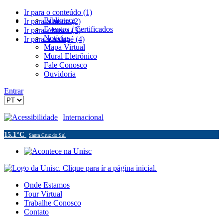
Ir para o conteúdo (1)
Biblioteca
Ir para o menu (2)
Eventos / Certificados
Ir para a busca (3)
Notícias
Ir para o rodapé (4)
Mapa Virtual
Mural Eletrônico
Fale Conosco
Ouvidoria
Entrar
Acessibilidade
Internacional
15.1°C
Santa Cruz do Sul
Onde Estamos
Tour Virtual
Trabalhe Conosco
Contato