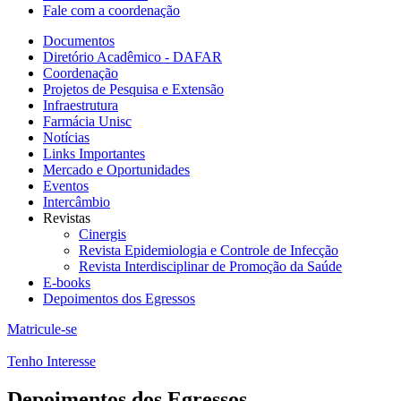
Fale com a coordenação
Documentos
Diretório Acadêmico - DAFAR
Coordenação
Projetos de Pesquisa e Extensão
Infraestrutura
Farmácia Unisc
Notícias
Links Importantes
Mercado e Oportunidades
Eventos
Intercâmbio
Revistas
Cinergis
Revista Epidemiologia e Controle de Infecção
Revista Interdisciplinar de Promoção da Saúde
E-books
Depoimentos dos Egressos
Matricule-se
Tenho Interesse
Depoimentos dos Egressos