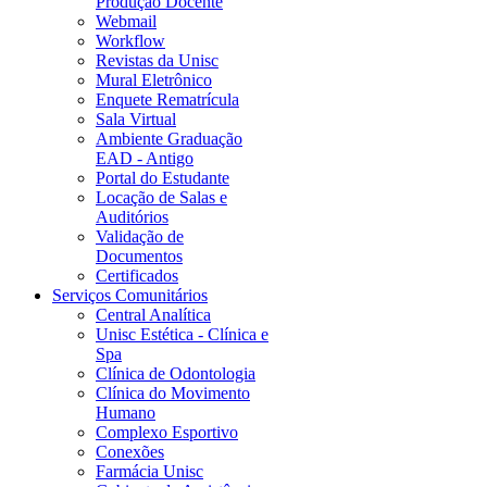
Produção Docente
Webmail
Workflow
Revistas da Unisc
Mural Eletrônico
Enquete Rematrícula
Sala Virtual
Ambiente Graduação
EAD - Antigo
Portal do Estudante
Locação de Salas e
Auditórios
Validação de
Documentos
Certificados
Serviços Comunitários
Central Analítica
Unisc Estética - Clínica e
Spa
Clínica de Odontologia
Clínica do Movimento
Humano
Complexo Esportivo
Conexões
Farmácia Unisc