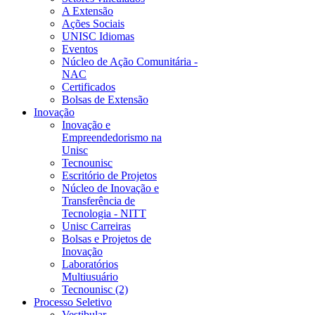
A Extensão
Ações Sociais
UNISC Idiomas
Eventos
Núcleo de Ação Comunitária -
NAC
Certificados
Bolsas de Extensão
Inovação
Inovação e
Empreendedorismo na
Unisc
Tecnounisc
Escritório de Projetos
Núcleo de Inovação e
Transferência de
Tecnologia - NITT
Unisc Carreiras
Bolsas e Projetos de
Inovação
Laboratórios
Multiusuário
Tecnounisc (2)
Processo Seletivo
Vestibular