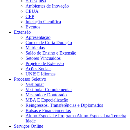
A Pesquisa
Ambientes de Inovação
CEUA
CEP
Iniciação Científica
Eventos
Extensão
Apresentação
Cursos de Curta Duração
Matrículas
Salão de Ensino e Extensão
Setores Vincualdos
Projetos de Extensão
Ações Sociais
UNISC Idiomas
Processo Seletivo
Vestibular
Vestibular Complementar
Mestrado e Doutorado
MBA E Especialização
Reingressos, Transferências e Diplomados
Bolsas e Financiamentos
Aluno Especial e Programa Aluno Especial na Terceira
Idade
Serviços Online