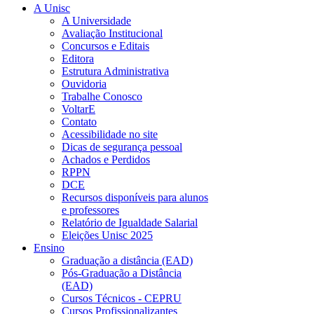
A Unisc
A Universidade
Avaliação Institucional
Concursos e Editais
Editora
Estrutura Administrativa
Ouvidoria
Trabalhe Conosco
VoltarE
Contato
Acessibilidade no site
Dicas de segurança pessoal
Achados e Perdidos
RPPN
DCE
Recursos disponíveis para alunos
e professores
Relatório de Igualdade Salarial
Eleições Unisc 2025
Ensino
Graduação a distância (EAD)
Pós-Graduação a Distância
(EAD)
Cursos Técnicos - CEPRU
Cursos Profissionalizantes