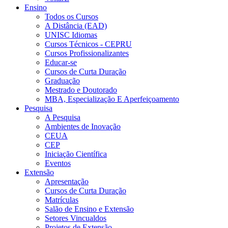
Ensino
Todos os Cursos
A Distância (EAD)
UNISC Idiomas
Cursos Técnicos - CEPRU
Cursos Profissionalizantes
Educar-se
Cursos de Curta Duração
Graduação
Mestrado e Doutorado
MBA, Especialização E Aperfeiçoamento
Pesquisa
A Pesquisa
Ambientes de Inovação
CEUA
CEP
Iniciação Científica
Eventos
Extensão
Apresentação
Cursos de Curta Duração
Matrículas
Salão de Ensino e Extensão
Setores Vincualdos
Projetos de Extensão