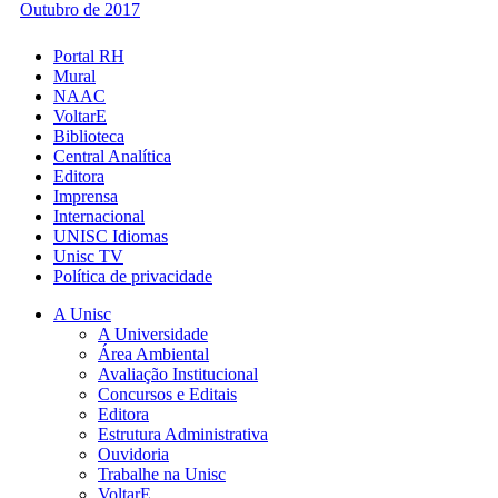
Outubro de 2017
Portal RH
Mural
NAAC
VoltarE
Biblioteca
Central Analítica
Editora
Imprensa
Internacional
UNISC Idiomas
Unisc TV
Política de privacidade
A Unisc
A Universidade
Área Ambiental
Avaliação Institucional
Concursos e Editais
Editora
Estrutura Administrativa
Ouvidoria
Trabalhe na Unisc
VoltarE