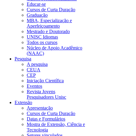
Educar-se
Cursos de Curta Duração
Graduação
MBA, Especialização e
Aperfeiçoamento
Mestrado e Doutorado
UNISC Idiomas
Todos os cursos
Núcleo de Apoio Acadêmico
(NAAC)
Pesquisa
A pesquisa
CEUA
CEP
Iniciação Científica
Eventos
Revista Jovens
Pesquisadores Unisc
Extensão
Apresentação
Cursos de Curta Duração
Datas e Formulários
Mostra de Extensão, Ciência e
Tecnologia
Setores vinculados