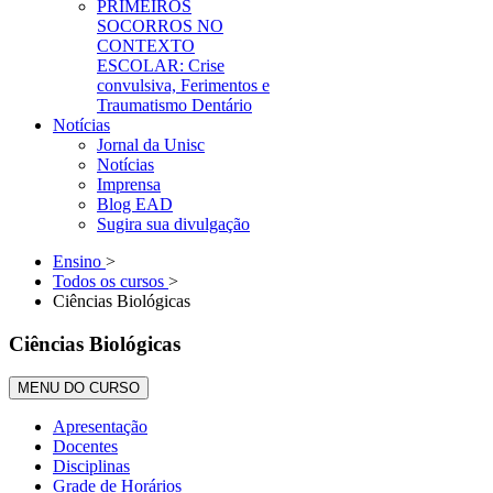
PRIMEIROS
SOCORROS NO
CONTEXTO
ESCOLAR: Crise
convulsiva, Ferimentos e
Traumatismo Dentário
Notícias
Jornal da Unisc
Notícias
Imprensa
Blog EAD
Sugira sua divulgação
Ensino
>
Todos os cursos
>
Ciências Biológicas
Ciências Biológicas
MENU DO CURSO
Apresentação
Docentes
Disciplinas
Grade de Horários