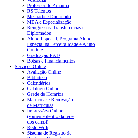
Professor do Amanhã
RS Talentos
Mestrado e Doutorado
MBA e Especialização
Reingressos, Transferências e
Diplomados
Aluno Especial, Programa Aluno
Especial na Terceira Idade e Aluno
Ouvinte
Graduação EAD
Bolsas e Financiamentos
Serviços Online
Avaliação Online
Biblioteca
Calendários
Catálogo Online
Grade de Horários
Matriculas / Renovação
de Matriculas
Impressões Online
(somente dentro da rede
dos campi)
Rede Wi-fi
Sistema de Registro da