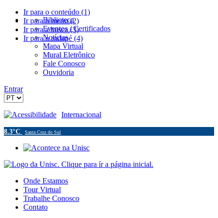
Ir para o conteúdo (1)
Biblioteca
Ir para o menu (2)
Eventos / Certificados
Ir para a busca (3)
Notícias
Ir para o rodapé (4)
Mapa Virtual
Mural Eletrônico
Fale Conosco
Ouvidoria
Entrar
Acessibilidade
Internacional
8.3°C
Santa Cruz do Sul
Onde Estamos
Tour Virtual
Trabalhe Conosco
Contato