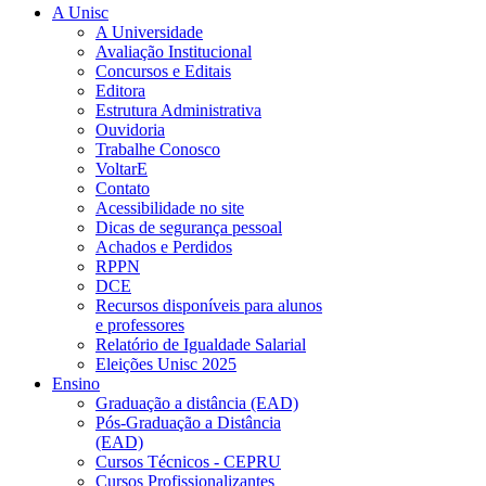
A Unisc
A Universidade
Avaliação Institucional
Concursos e Editais
Editora
Estrutura Administrativa
Ouvidoria
Trabalhe Conosco
VoltarE
Contato
Acessibilidade no site
Dicas de segurança pessoal
Achados e Perdidos
RPPN
DCE
Recursos disponíveis para alunos
e professores
Relatório de Igualdade Salarial
Eleições Unisc 2025
Ensino
Graduação a distância (EAD)
Pós-Graduação a Distância
(EAD)
Cursos Técnicos - CEPRU
Cursos Profissionalizantes