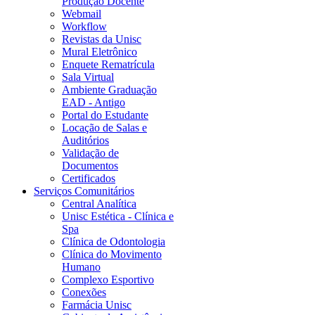
Produção Docente
Webmail
Workflow
Revistas da Unisc
Mural Eletrônico
Enquete Rematrícula
Sala Virtual
Ambiente Graduação
EAD - Antigo
Portal do Estudante
Locação de Salas e
Auditórios
Validação de
Documentos
Certificados
Serviços Comunitários
Central Analítica
Unisc Estética - Clínica e
Spa
Clínica de Odontologia
Clínica do Movimento
Humano
Complexo Esportivo
Conexões
Farmácia Unisc