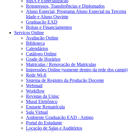
MBA e Especialização
Reingressos, Transferências e Diplomados
Aluno Especial, Programa Aluno Especial na Terceira
Idade e Aluno Ouvinte
Graduação EAD
Bolsas e Financiamentos
Serviços Online
Avaliação Online
Biblioteca
Calendários
Catálogo Online
Grade de Horários
Matriculas / Renovação de Matriculas
Impressões Online (somente dentro da rede dos campi)
Rede Wi-fi
Sistema de Registro da Produção Docente
Webmail
Workflow
Revistas da Unisc
Mural Eletrônico
Enquete Rematrícula
Sala Virtual
Ambiente Graduação EAD - Antigo
Portal do Estudante
Locação de Salas e Auditórios