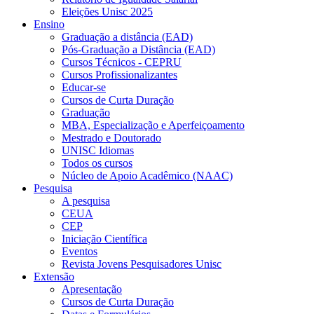
Eleições Unisc 2025
Ensino
Graduação a distância (EAD)
Pós-Graduação a Distância (EAD)
Cursos Técnicos - CEPRU
Cursos Profissionalizantes
Educar-se
Cursos de Curta Duração
Graduação
MBA, Especialização e Aperfeiçoamento
Mestrado e Doutorado
UNISC Idiomas
Todos os cursos
Núcleo de Apoio Acadêmico (NAAC)
Pesquisa
A pesquisa
CEUA
CEP
Iniciação Científica
Eventos
Revista Jovens Pesquisadores Unisc
Extensão
Apresentação
Cursos de Curta Duração