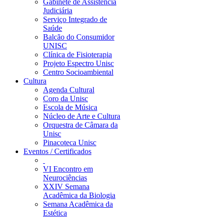
Gabinete de Assistência
Judiciária
Serviço Integrado de
Saúde
Balcão do Consumidor
UNISC
Clínica de Fisioterapia
Projeto Espectro Unisc
Centro Socioambiental
Cultura
Agenda Cultural
Coro da Unisc
Escola de Música
Núcleo de Arte e Cultura
Orquestra de Câmara da
Unisc
Pinacoteca Unisc
Eventos / Certificados
VI Encontro em
Neurociências
XXIV Semana
Acadêmica da Biologia
Semana Acadêmica da
Estética