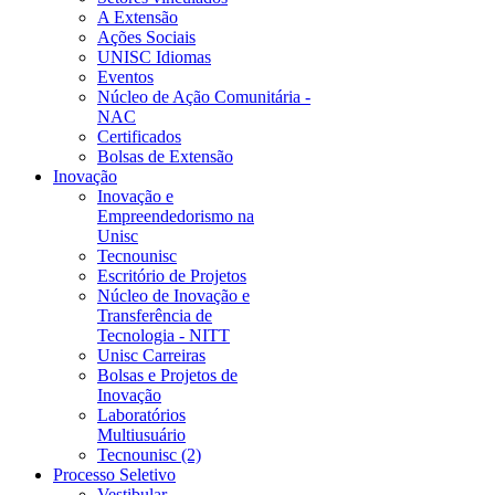
A Extensão
Ações Sociais
UNISC Idiomas
Eventos
Núcleo de Ação Comunitária -
NAC
Certificados
Bolsas de Extensão
Inovação
Inovação e
Empreendedorismo na
Unisc
Tecnounisc
Escritório de Projetos
Núcleo de Inovação e
Transferência de
Tecnologia - NITT
Unisc Carreiras
Bolsas e Projetos de
Inovação
Laboratórios
Multiusuário
Tecnounisc (2)
Processo Seletivo
Vestibular