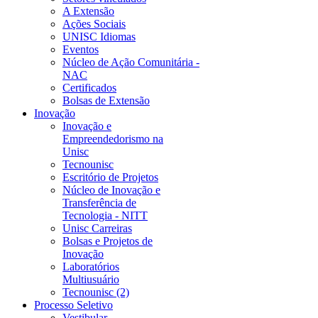
A Extensão
Ações Sociais
UNISC Idiomas
Eventos
Núcleo de Ação Comunitária -
NAC
Certificados
Bolsas de Extensão
Inovação
Inovação e
Empreendedorismo na
Unisc
Tecnounisc
Escritório de Projetos
Núcleo de Inovação e
Transferência de
Tecnologia - NITT
Unisc Carreiras
Bolsas e Projetos de
Inovação
Laboratórios
Multiusuário
Tecnounisc (2)
Processo Seletivo
Vestibular