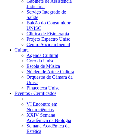
Gabinete de Assistência
Judiciária
Serviço Integrado de
Saúde
Balcão do Consumidor
UNISC
Clínica de Fisioterapia
Projeto Espectro Unisc
Centro Socioambiental
Cultura
Agenda Cultural
Coro da Unisc
Escola de Música
Núcleo de Arte e Cultura
Orquestra de Câmara da
Unisc
Pinacoteca Unisc
Eventos / Certificados
VI Encontro em
Neurociências
XXIV Semana
Acadêmica da Biologia
Semana Acadêmica da
Estética