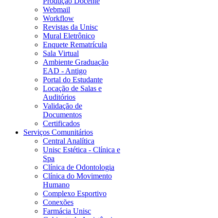
Produção Docente
Webmail
Workflow
Revistas da Unisc
Mural Eletrônico
Enquete Rematrícula
Sala Virtual
Ambiente Graduação
EAD - Antigo
Portal do Estudante
Locação de Salas e
Auditórios
Validação de
Documentos
Certificados
Serviços Comunitários
Central Analítica
Unisc Estética - Clínica e
Spa
Clínica de Odontologia
Clínica do Movimento
Humano
Complexo Esportivo
Conexões
Farmácia Unisc