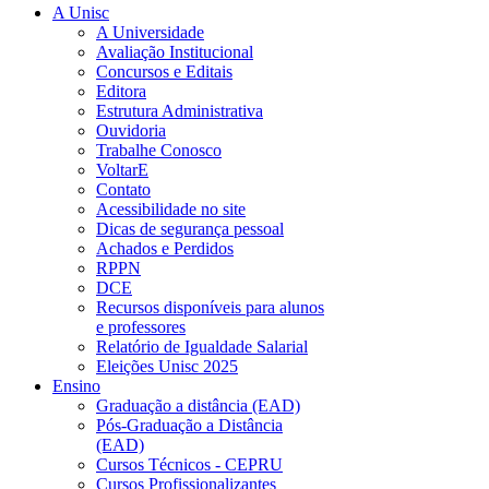
A Unisc
A Universidade
Avaliação Institucional
Concursos e Editais
Editora
Estrutura Administrativa
Ouvidoria
Trabalhe Conosco
VoltarE
Contato
Acessibilidade no site
Dicas de segurança pessoal
Achados e Perdidos
RPPN
DCE
Recursos disponíveis para alunos
e professores
Relatório de Igualdade Salarial
Eleições Unisc 2025
Ensino
Graduação a distância (EAD)
Pós-Graduação a Distância
(EAD)
Cursos Técnicos - CEPRU
Cursos Profissionalizantes