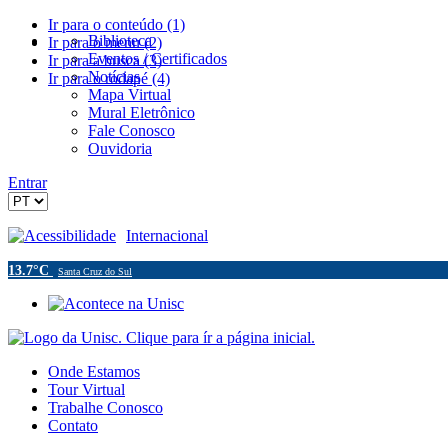
Ir para o conteúdo (1)
Biblioteca
Ir para o menu (2)
Eventos / Certificados
Ir para a busca (3)
Notícias
Ir para o rodapé (4)
Mapa Virtual
Mural Eletrônico
Fale Conosco
Ouvidoria
Entrar
Acessibilidade
Internacional
13.7°C
Santa Cruz do Sul
Onde Estamos
Tour Virtual
Trabalhe Conosco
Contato