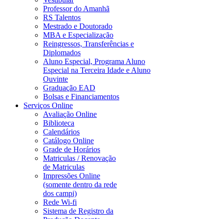
Professor do Amanhã
RS Talentos
Mestrado e Doutorado
MBA e Especialização
Reingressos, Transferências e
Diplomados
Aluno Especial, Programa Aluno
Especial na Terceira Idade e Aluno
Ouvinte
Graduação EAD
Bolsas e Financiamentos
Serviços Online
Avaliação Online
Biblioteca
Calendários
Catálogo Online
Grade de Horários
Matriculas / Renovação
de Matriculas
Impressões Online
(somente dentro da rede
dos campi)
Rede Wi-fi
Sistema de Registro da