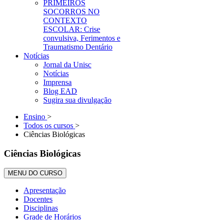
PRIMEIROS
SOCORROS NO
CONTEXTO
ESCOLAR: Crise
convulsiva, Ferimentos e
Traumatismo Dentário
Notícias
Jornal da Unisc
Notícias
Imprensa
Blog EAD
Sugira sua divulgação
Ensino
>
Todos os cursos
>
Ciências Biológicas
Ciências Biológicas
MENU DO CURSO
Apresentação
Docentes
Disciplinas
Grade de Horários