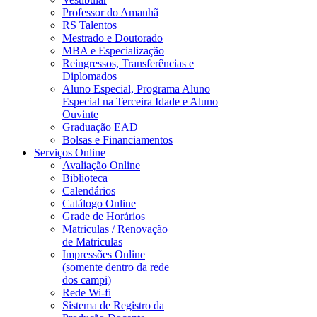
Professor do Amanhã
RS Talentos
Mestrado e Doutorado
MBA e Especialização
Reingressos, Transferências e
Diplomados
Aluno Especial, Programa Aluno
Especial na Terceira Idade e Aluno
Ouvinte
Graduação EAD
Bolsas e Financiamentos
Serviços Online
Avaliação Online
Biblioteca
Calendários
Catálogo Online
Grade de Horários
Matriculas / Renovação
de Matriculas
Impressões Online
(somente dentro da rede
dos campi)
Rede Wi-fi
Sistema de Registro da