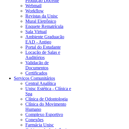
Produção Docente
Webmail
Workflow
Revistas da Unisc
Mural Eletrônico
Enquete Rematrícula
Sala Virtual
Ambiente Graduação
EAD - Antigo
Portal do Estudante
Locação de Salas e
Auditórios
Validação de
Documentos
Certificados
Serviços Comunitários
Central Analítica
Unisc Estética - Clínica e
Spa
Clínica de Odontologia
Clínica do Movimento
Humano
Complexo Esportivo
Conexões
Farmácia Unisc