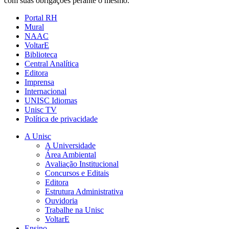
com suas obrigações perante o mesmo.
Portal RH
Mural
NAAC
VoltarE
Biblioteca
Central Analítica
Editora
Imprensa
Internacional
UNISC Idiomas
Unisc TV
Política de privacidade
A Unisc
A Universidade
Área Ambiental
Avaliação Institucional
Concursos e Editais
Editora
Estrutura Administrativa
Ouvidoria
Trabalhe na Unisc
VoltarE
Ensino