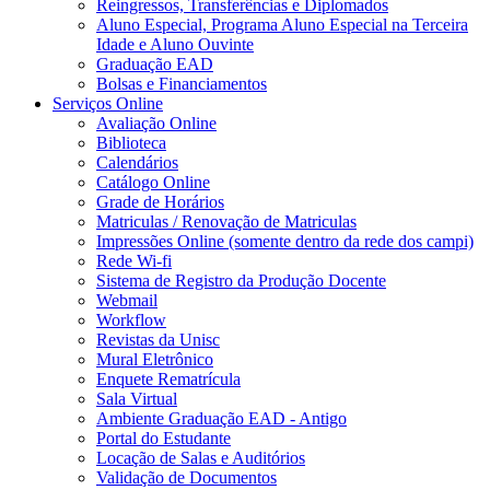
Reingressos, Transferências e Diplomados
Aluno Especial, Programa Aluno Especial na Terceira
Idade e Aluno Ouvinte
Graduação EAD
Bolsas e Financiamentos
Serviços Online
Avaliação Online
Biblioteca
Calendários
Catálogo Online
Grade de Horários
Matriculas / Renovação de Matriculas
Impressões Online (somente dentro da rede dos campi)
Rede Wi-fi
Sistema de Registro da Produção Docente
Webmail
Workflow
Revistas da Unisc
Mural Eletrônico
Enquete Rematrícula
Sala Virtual
Ambiente Graduação EAD - Antigo
Portal do Estudante
Locação de Salas e Auditórios
Validação de Documentos