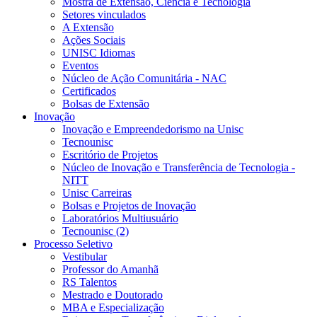
Mostra de Extensão, Ciência e Tecnologia
Setores vinculados
A Extensão
Ações Sociais
UNISC Idiomas
Eventos
Núcleo de Ação Comunitária - NAC
Certificados
Bolsas de Extensão
Inovação
Inovação e Empreendedorismo na Unisc
Tecnounisc
Escritório de Projetos
Núcleo de Inovação e Transferência de Tecnologia -
NITT
Unisc Carreiras
Bolsas e Projetos de Inovação
Laboratórios Multiusuário
Tecnounisc (2)
Processo Seletivo
Vestibular
Professor do Amanhã
RS Talentos
Mestrado e Doutorado
MBA e Especialização