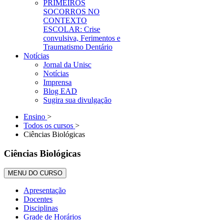
PRIMEIROS
SOCORROS NO
CONTEXTO
ESCOLAR: Crise
convulsiva, Ferimentos e
Traumatismo Dentário
Notícias
Jornal da Unisc
Notícias
Imprensa
Blog EAD
Sugira sua divulgação
Ensino
>
Todos os cursos
>
Ciências Biológicas
Ciências Biológicas
MENU DO CURSO
Apresentação
Docentes
Disciplinas
Grade de Horários