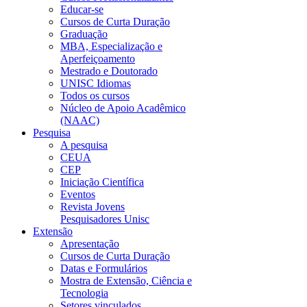
Educar-se
Cursos de Curta Duração
Graduação
MBA, Especialização e
Aperfeiçoamento
Mestrado e Doutorado
UNISC Idiomas
Todos os cursos
Núcleo de Apoio Acadêmico
(NAAC)
Pesquisa
A pesquisa
CEUA
CEP
Iniciação Científica
Eventos
Revista Jovens
Pesquisadores Unisc
Extensão
Apresentação
Cursos de Curta Duração
Datas e Formulários
Mostra de Extensão, Ciência e
Tecnologia
Setores vinculados