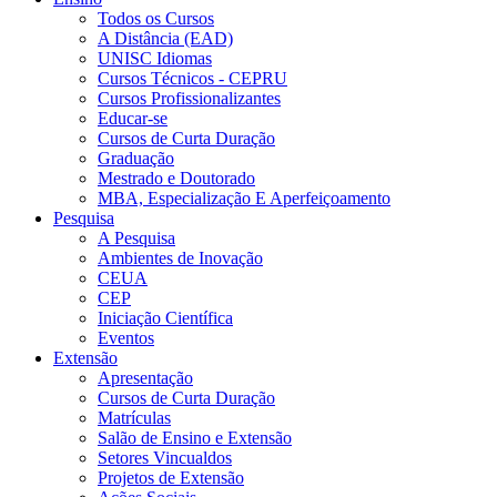
Todos os Cursos
A Distância (EAD)
UNISC Idiomas
Cursos Técnicos - CEPRU
Cursos Profissionalizantes
Educar-se
Cursos de Curta Duração
Graduação
Mestrado e Doutorado
MBA, Especialização E Aperfeiçoamento
Pesquisa
A Pesquisa
Ambientes de Inovação
CEUA
CEP
Iniciação Científica
Eventos
Extensão
Apresentação
Cursos de Curta Duração
Matrículas
Salão de Ensino e Extensão
Setores Vincualdos
Projetos de Extensão