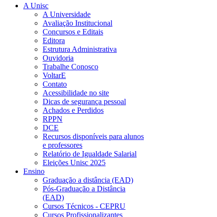
A Unisc
A Universidade
Avaliação Institucional
Concursos e Editais
Editora
Estrutura Administrativa
Ouvidoria
Trabalhe Conosco
VoltarE
Contato
Acessibilidade no site
Dicas de segurança pessoal
Achados e Perdidos
RPPN
DCE
Recursos disponíveis para alunos
e professores
Relatório de Igualdade Salarial
Eleições Unisc 2025
Ensino
Graduação a distância (EAD)
Pós-Graduação a Distância
(EAD)
Cursos Técnicos - CEPRU
Cursos Profissionalizantes