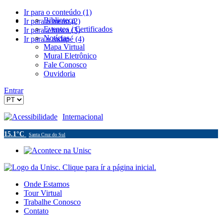
Ir para o conteúdo (1)
Biblioteca
Ir para o menu (2)
Eventos / Certificados
Ir para a busca (3)
Notícias
Ir para o rodapé (4)
Mapa Virtual
Mural Eletrônico
Fale Conosco
Ouvidoria
Entrar
Acessibilidade
Internacional
15.1°C
Santa Cruz do Sul
Onde Estamos
Tour Virtual
Trabalhe Conosco
Contato