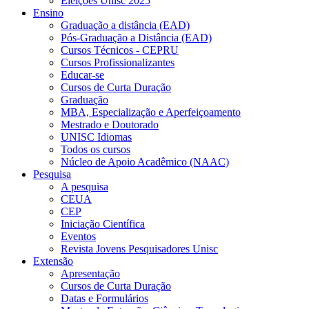
Eleições Unisc 2025
Ensino
Graduação a distância (EAD)
Pós-Graduação a Distância (EAD)
Cursos Técnicos - CEPRU
Cursos Profissionalizantes
Educar-se
Cursos de Curta Duração
Graduação
MBA, Especialização e Aperfeiçoamento
Mestrado e Doutorado
UNISC Idiomas
Todos os cursos
Núcleo de Apoio Acadêmico (NAAC)
Pesquisa
A pesquisa
CEUA
CEP
Iniciação Científica
Eventos
Revista Jovens Pesquisadores Unisc
Extensão
Apresentação
Cursos de Curta Duração
Datas e Formulários