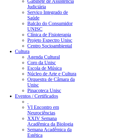
Gabinete de Assistência
Judiciária
Serviço Integrado de
Saúde
Balcão do Consumidor
UNISC
Clínica de Fisioterapia
Projeto Espectro Unisc
Centro Socioambiental
Cultura
Agenda Cultural
Coro da Unisc
Escola de Música
Núcleo de Arte e Cultura
Orquestra de Câmara da
Unisc
Pinacoteca Unisc
Eventos / Certificados
VI Encontro em
Neurociências
XXIV Semana
Acadêmica da Biologia
Semana Acadêmica da
Estética