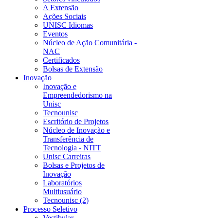
A Extensão
Ações Sociais
UNISC Idiomas
Eventos
Núcleo de Ação Comunitária -
NAC
Certificados
Bolsas de Extensão
Inovação
Inovação e
Empreendedorismo na
Unisc
Tecnounisc
Escritório de Projetos
Núcleo de Inovação e
Transferência de
Tecnologia - NITT
Unisc Carreiras
Bolsas e Projetos de
Inovação
Laboratórios
Multiusuário
Tecnounisc (2)
Processo Seletivo
Vestibular