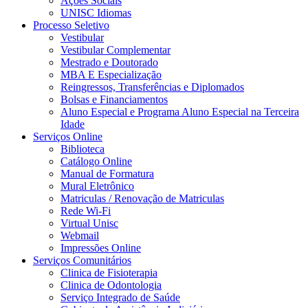
Ações Sociais
UNISC Idiomas
Processo Seletivo
Vestibular
Vestibular Complementar
Mestrado e Doutorado
MBA E Especialização
Reingressos, Transferências e Diplomados
Bolsas e Financiamentos
Aluno Especial e Programa Aluno Especial na Terceira
Idade
Serviços Online
Biblioteca
Catálogo Online
Manual de Formatura
Mural Eletrônico
Matriculas / Renovação de Matriculas
Rede Wi-Fi
Virtual Unisc
Webmail
Impressões Online
Serviços Comunitários
Clinica de Fisioterapia
Clinica de Odontologia
Serviço Integrado de Saúde