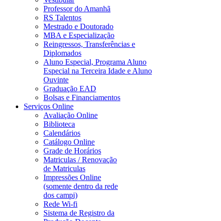
Professor do Amanhã
RS Talentos
Mestrado e Doutorado
MBA e Especialização
Reingressos, Transferências e
Diplomados
Aluno Especial, Programa Aluno
Especial na Terceira Idade e Aluno
Ouvinte
Graduação EAD
Bolsas e Financiamentos
Serviços Online
Avaliação Online
Biblioteca
Calendários
Catálogo Online
Grade de Horários
Matriculas / Renovação
de Matriculas
Impressões Online
(somente dentro da rede
dos campi)
Rede Wi-fi
Sistema de Registro da