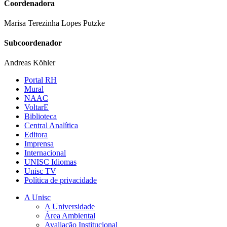
Coordenadora
Marisa Terezinha Lopes Putzke
Subcoordenador
Andreas Köhler
Portal RH
Mural
NAAC
VoltarE
Biblioteca
Central Analítica
Editora
Imprensa
Internacional
UNISC Idiomas
Unisc TV
Política de privacidade
A Unisc
A Universidade
Área Ambiental
Avaliação Institucional