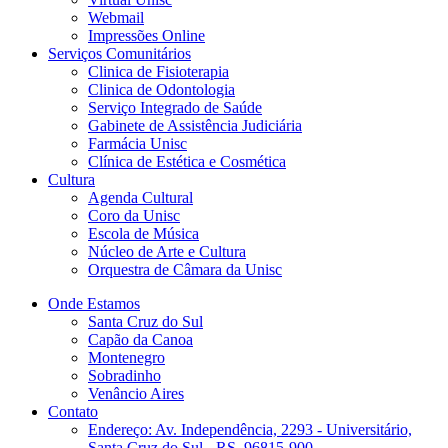
Webmail
Impressões Online
Serviços Comunitários
Clinica de Fisioterapia
Clinica de Odontologia
Serviço Integrado de Saúde
Gabinete de Assistência Judiciária
Farmácia Unisc
Clínica de Estética e Cosmética
Cultura
Agenda Cultural
Coro da Unisc
Escola de Música
Núcleo de Arte e Cultura
Orquestra de Câmara da Unisc
Onde Estamos
Santa Cruz do Sul
Capão da Canoa
Montenegro
Sobradinho
Venâncio Aires
Contato
Endereço: Av. Independência, 2293 - Universitário,
Santa Cruz do Sul - RS, 96815-900