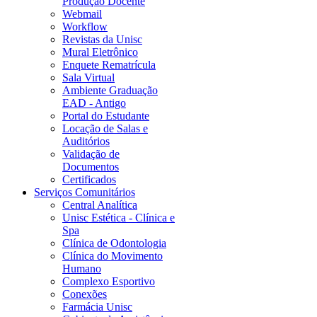
Produção Docente
Webmail
Workflow
Revistas da Unisc
Mural Eletrônico
Enquete Rematrícula
Sala Virtual
Ambiente Graduação
EAD - Antigo
Portal do Estudante
Locação de Salas e
Auditórios
Validação de
Documentos
Certificados
Serviços Comunitários
Central Analítica
Unisc Estética - Clínica e
Spa
Clínica de Odontologia
Clínica do Movimento
Humano
Complexo Esportivo
Conexões
Farmácia Unisc