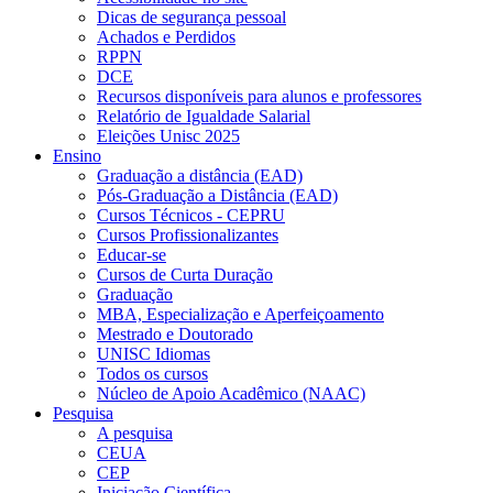
Dicas de segurança pessoal
Achados e Perdidos
RPPN
DCE
Recursos disponíveis para alunos e professores
Relatório de Igualdade Salarial
Eleições Unisc 2025
Ensino
Graduação a distância (EAD)
Pós-Graduação a Distância (EAD)
Cursos Técnicos - CEPRU
Cursos Profissionalizantes
Educar-se
Cursos de Curta Duração
Graduação
MBA, Especialização e Aperfeiçoamento
Mestrado e Doutorado
UNISC Idiomas
Todos os cursos
Núcleo de Apoio Acadêmico (NAAC)
Pesquisa
A pesquisa
CEUA
CEP
Iniciação Científica