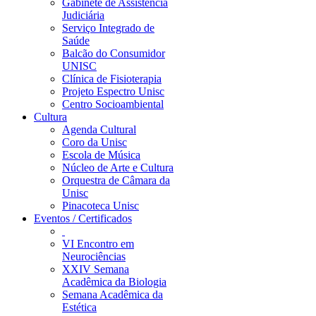
Gabinete de Assistência
Judiciária
Serviço Integrado de
Saúde
Balcão do Consumidor
UNISC
Clínica de Fisioterapia
Projeto Espectro Unisc
Centro Socioambiental
Cultura
Agenda Cultural
Coro da Unisc
Escola de Música
Núcleo de Arte e Cultura
Orquestra de Câmara da
Unisc
Pinacoteca Unisc
Eventos / Certificados
VI Encontro em
Neurociências
XXIV Semana
Acadêmica da Biologia
Semana Acadêmica da
Estética