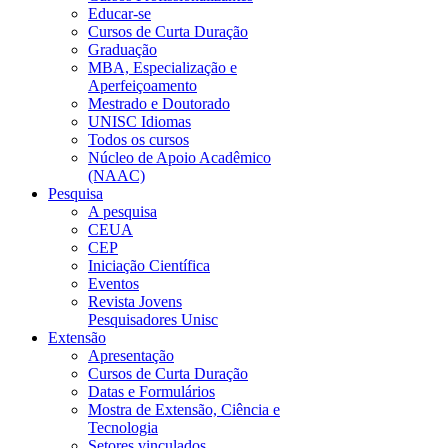
Educar-se
Cursos de Curta Duração
Graduação
MBA, Especialização e
Aperfeiçoamento
Mestrado e Doutorado
UNISC Idiomas
Todos os cursos
Núcleo de Apoio Acadêmico
(NAAC)
Pesquisa
A pesquisa
CEUA
CEP
Iniciação Científica
Eventos
Revista Jovens
Pesquisadores Unisc
Extensão
Apresentação
Cursos de Curta Duração
Datas e Formulários
Mostra de Extensão, Ciência e
Tecnologia
Setores vinculados