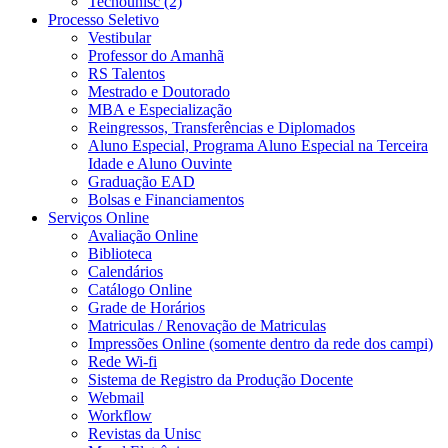
Tecnounisc (2)
Processo Seletivo
Vestibular
Professor do Amanhã
RS Talentos
Mestrado e Doutorado
MBA e Especialização
Reingressos, Transferências e Diplomados
Aluno Especial, Programa Aluno Especial na Terceira
Idade e Aluno Ouvinte
Graduação EAD
Bolsas e Financiamentos
Serviços Online
Avaliação Online
Biblioteca
Calendários
Catálogo Online
Grade de Horários
Matriculas / Renovação de Matriculas
Impressões Online (somente dentro da rede dos campi)
Rede Wi-fi
Sistema de Registro da Produção Docente
Webmail
Workflow
Revistas da Unisc