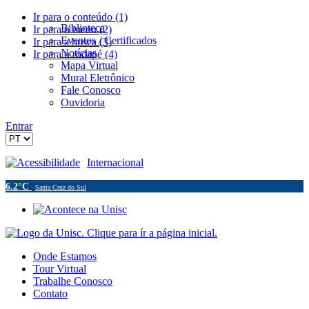
Ir para o conteúdo (1)
Biblioteca
Ir para o menu (2)
Eventos / Certificados
Ir para a busca (3)
Notícias
Ir para o rodapé (4)
Mapa Virtual
Mural Eletrônico
Fale Conosco
Ouvidoria
Entrar
Acessibilidade
Internacional
6.2°C
Santa Cruz do Sul
Onde Estamos
Tour Virtual
Trabalhe Conosco
Contato