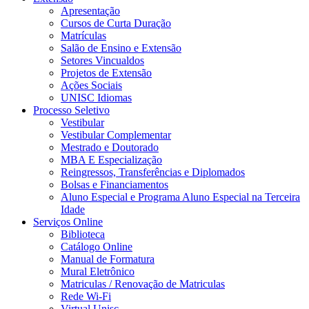
Apresentação
Cursos de Curta Duração
Matrículas
Salão de Ensino e Extensão
Setores Vincualdos
Projetos de Extensão
Ações Sociais
UNISC Idiomas
Processo Seletivo
Vestibular
Vestibular Complementar
Mestrado e Doutorado
MBA E Especialização
Reingressos, Transferências e Diplomados
Bolsas e Financiamentos
Aluno Especial e Programa Aluno Especial na Terceira
Idade
Serviços Online
Biblioteca
Catálogo Online
Manual de Formatura
Mural Eletrônico
Matriculas / Renovação de Matriculas
Rede Wi-Fi
Virtual Unisc