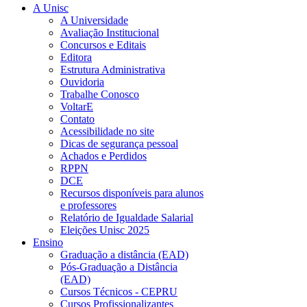
A Unisc
A Universidade
Avaliação Institucional
Concursos e Editais
Editora
Estrutura Administrativa
Ouvidoria
Trabalhe Conosco
VoltarE
Contato
Acessibilidade no site
Dicas de segurança pessoal
Achados e Perdidos
RPPN
DCE
Recursos disponíveis para alunos
e professores
Relatório de Igualdade Salarial
Eleições Unisc 2025
Ensino
Graduação a distância (EAD)
Pós-Graduação a Distância
(EAD)
Cursos Técnicos - CEPRU
Cursos Profissionalizantes