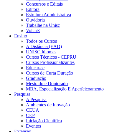
Concursos e Editais
Editora
Estrutura Administrativa
Ouvidoria
Trabalhe na Unisc
VoltarE
Ensino
Todos os Cursos
A Distância (EAD)
UNISC Idiomas
Cursos Técnicos - CEPRU
Cursos Profissionalizantes
Educar-se
Cursos de Curta Duração
Graduação
Mestrado e Doutorado
MBA, Especialização E Aperfeiçoamento
Pesquisa
A Pesquisa
Ambientes de Inovação
CEUA
CEP
Iniciação Científica
Eventos
Extensão