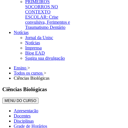
PRIMEIROS
SOCORROS NO
CONTEXTO
ESCOLAR: Crise
convulsiva, Ferimentos e
Traumatismo Dentário
Notícias
Jornal da Unisc
Notícias
Imprensa
Blog EAD
Sugira sua divulgação
Ensino
>
Todos os cursos
>
Ciências Biológicas
Ciências Biológicas
MENU DO CURSO
Apresentação
Docentes
Disciplinas
Grade de Horários