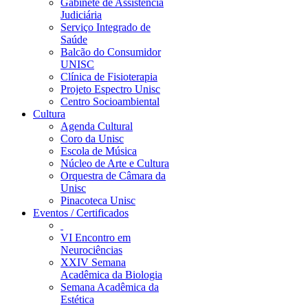
Gabinete de Assistência
Judiciária
Serviço Integrado de
Saúde
Balcão do Consumidor
UNISC
Clínica de Fisioterapia
Projeto Espectro Unisc
Centro Socioambiental
Cultura
Agenda Cultural
Coro da Unisc
Escola de Música
Núcleo de Arte e Cultura
Orquestra de Câmara da
Unisc
Pinacoteca Unisc
Eventos / Certificados
VI Encontro em
Neurociências
XXIV Semana
Acadêmica da Biologia
Semana Acadêmica da
Estética