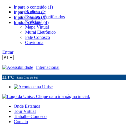
Ir para o conteúdo (1)
Biblioteca
Ir para o menu (2)
Eventos / Certificados
Ir para a busca (3)
Notícias
Ir para o rodapé (4)
Mapa Virtual
Mural Eletrônico
Fale Conosco
Ouvidoria
Entrar
Acessibilidade
Internacional
22.1°C
Santa Cruz do Sul
Onde Estamos
Tour Virtual
Trabalhe Conosco
Contato