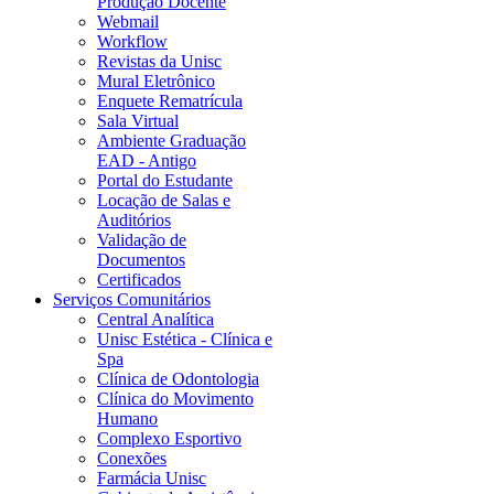
Produção Docente
Webmail
Workflow
Revistas da Unisc
Mural Eletrônico
Enquete Rematrícula
Sala Virtual
Ambiente Graduação
EAD - Antigo
Portal do Estudante
Locação de Salas e
Auditórios
Validação de
Documentos
Certificados
Serviços Comunitários
Central Analítica
Unisc Estética - Clínica e
Spa
Clínica de Odontologia
Clínica do Movimento
Humano
Complexo Esportivo
Conexões
Farmácia Unisc