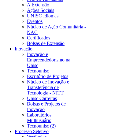
A Extensão
Ações Sociais
UNISC Idiomas
Eventos
Núcleo de Ação Comunitária -
NAC
Certificados
Bolsas de Extensão
Inovação
Inovação e
Empreendedorismo na
Unisc
Tecnounisc
Escritório de Projetos
Núcleo de Inovação e
Transferência de
Tecnologia - NITT
Unisc Carreiras
Bolsas e Projetos de
Inovação
Laboratórios
Multiusuário
Tecnounisc (2)
Processo Seletivo
Vestibular