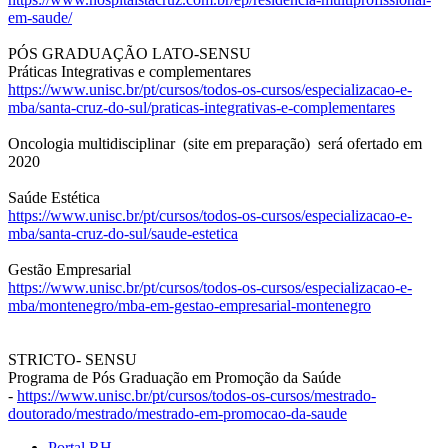
em-saude/
PÓS GRADUAÇÃO LATO-SENSU
Práticas Integrativas e complementares
https://www.unisc.br/pt/
cursos/todos-os-cursos/
especializacao-e-
mba/santa-
cruz-do-sul/praticas-
integrativas-e-complementares
Oncologia multidisciplinar (site em preparação) será ofertado em
2020
Saúde Estética
https://www.unisc.br/pt/
cursos/todos-os-cursos/
especializacao-e-
mba/santa-
cruz-do-sul/saude-estetica
Gestão Empresarial
https://www.unisc.br/pt/
cursos/todos-os-cursos/
especializacao-e-
mba/
montenegro/mba-em-gestao-
empresarial-montenegro
STRICTO- SENSU
Programa de Pós Graduação em Promoção da Saúde
-
https://www.unisc.br/pt/
cursos/todos-os-cursos/
mestrado-
doutorado/mestrado/
mestrado-em-promocao-da-saude
Portal RH