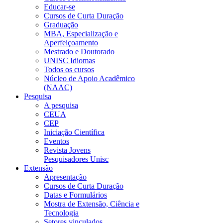
Educar-se
Cursos de Curta Duração
Graduação
MBA, Especialização e
Aperfeiçoamento
Mestrado e Doutorado
UNISC Idiomas
Todos os cursos
Núcleo de Apoio Acadêmico
(NAAC)
Pesquisa
A pesquisa
CEUA
CEP
Iniciação Científica
Eventos
Revista Jovens
Pesquisadores Unisc
Extensão
Apresentação
Cursos de Curta Duração
Datas e Formulários
Mostra de Extensão, Ciência e
Tecnologia
Setores vinculados