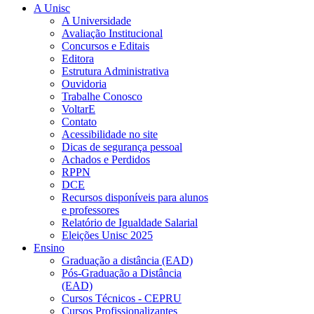
A Unisc
A Universidade
Avaliação Institucional
Concursos e Editais
Editora
Estrutura Administrativa
Ouvidoria
Trabalhe Conosco
VoltarE
Contato
Acessibilidade no site
Dicas de segurança pessoal
Achados e Perdidos
RPPN
DCE
Recursos disponíveis para alunos
e professores
Relatório de Igualdade Salarial
Eleições Unisc 2025
Ensino
Graduação a distância (EAD)
Pós-Graduação a Distância
(EAD)
Cursos Técnicos - CEPRU
Cursos Profissionalizantes