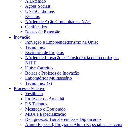
A Extensão
Ações Sociais
UNISC Idiomas
Eventos
Núcleo de Ação Comunitária - NAC
Certificados
Bolsas de Extensão
Inovação
Inovação e Empreendedorismo na Unisc
Tecnounisc
Escritório de Projetos
Núcleo de Inovação e Transferência de Tecnologia -
NITT
Unisc Carreiras
Bolsas e Projetos de Inovação
Laboratórios Multiusuário
Tecnounisc (2)
Processo Seletivo
Vestibular
Professor do Amanhã
RS Talentos
Mestrado e Doutorado
MBA e Especialização
Reingressos, Transferências e Diplomados
Aluno Especial, Programa Aluno Especial na Terceira