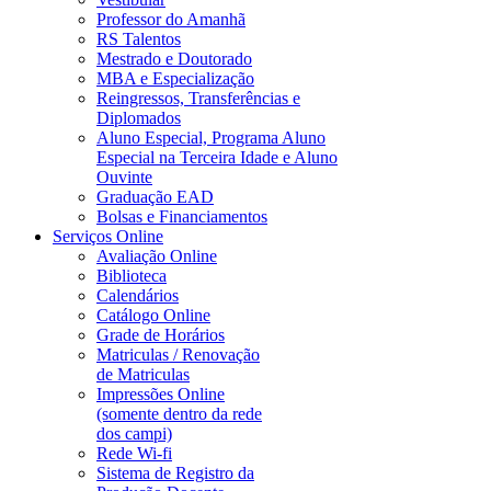
Professor do Amanhã
RS Talentos
Mestrado e Doutorado
MBA e Especialização
Reingressos, Transferências e
Diplomados
Aluno Especial, Programa Aluno
Especial na Terceira Idade e Aluno
Ouvinte
Graduação EAD
Bolsas e Financiamentos
Serviços Online
Avaliação Online
Biblioteca
Calendários
Catálogo Online
Grade de Horários
Matriculas / Renovação
de Matriculas
Impressões Online
(somente dentro da rede
dos campi)
Rede Wi-fi
Sistema de Registro da