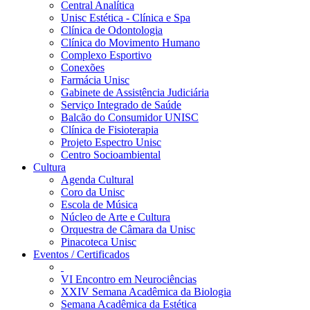
Central Analítica
Unisc Estética - Clínica e Spa
Clínica de Odontologia
Clínica do Movimento Humano
Complexo Esportivo
Conexões
Farmácia Unisc
Gabinete de Assistência Judiciária
Serviço Integrado de Saúde
Balcão do Consumidor UNISC
Clínica de Fisioterapia
Projeto Espectro Unisc
Centro Socioambiental
Cultura
Agenda Cultural
Coro da Unisc
Escola de Música
Núcleo de Arte e Cultura
Orquestra de Câmara da Unisc
Pinacoteca Unisc
Eventos / Certificados
VI Encontro em Neurociências
XXIV Semana Acadêmica da Biologia
Semana Acadêmica da Estética