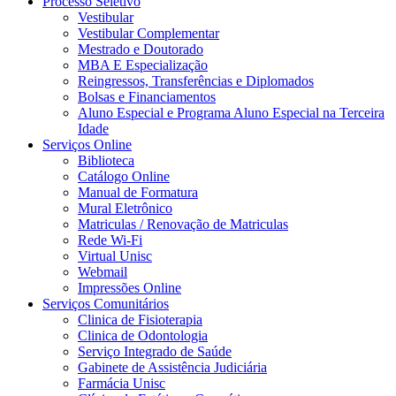
Processo Seletivo
Vestibular
Vestibular Complementar
Mestrado e Doutorado
MBA E Especialização
Reingressos, Transferências e Diplomados
Bolsas e Financiamentos
Aluno Especial e Programa Aluno Especial na Terceira
Idade
Serviços Online
Biblioteca
Catálogo Online
Manual de Formatura
Mural Eletrônico
Matriculas / Renovação de Matriculas
Rede Wi-Fi
Virtual Unisc
Webmail
Impressões Online
Serviços Comunitários
Clinica de Fisioterapia
Clinica de Odontologia
Serviço Integrado de Saúde
Gabinete de Assistência Judiciária
Farmácia Unisc