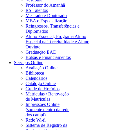
Professor do Amanhã
RS Talentos
Mestrado e Doutorado
MBA e Especialização
Reingressos, Transferências e
Diplomados
Aluno Especial, Programa Aluno
Especial na Terceira Idade e Aluno
Ouvinte
Graduação EAD
Bolsas e Financiamentos
Serviços Online
Avaliação Online
Biblioteca
Calendários
Catálogo Online
Grade de Horários
Matriculas / Renovação
de Matriculas
Impressões Online
(somente dentro da rede
dos campi)
Rede Wi-fi
Sistema de Registro da