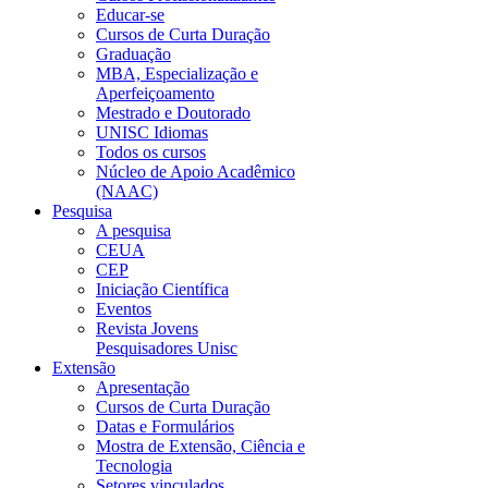
Educar-se
Cursos de Curta Duração
Graduação
MBA, Especialização e
Aperfeiçoamento
Mestrado e Doutorado
UNISC Idiomas
Todos os cursos
Núcleo de Apoio Acadêmico
(NAAC)
Pesquisa
A pesquisa
CEUA
CEP
Iniciação Científica
Eventos
Revista Jovens
Pesquisadores Unisc
Extensão
Apresentação
Cursos de Curta Duração
Datas e Formulários
Mostra de Extensão, Ciência e
Tecnologia
Setores vinculados