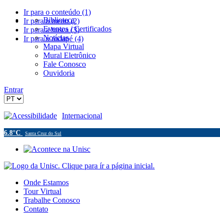
Ir para o conteúdo (1)
Biblioteca
Ir para o menu (2)
Eventos / Certificados
Ir para a busca (3)
Notícias
Ir para o rodapé (4)
Mapa Virtual
Mural Eletrônico
Fale Conosco
Ouvidoria
Entrar
Acessibilidade
Internacional
6.8°C
Santa Cruz do Sul
Onde Estamos
Tour Virtual
Trabalhe Conosco
Contato