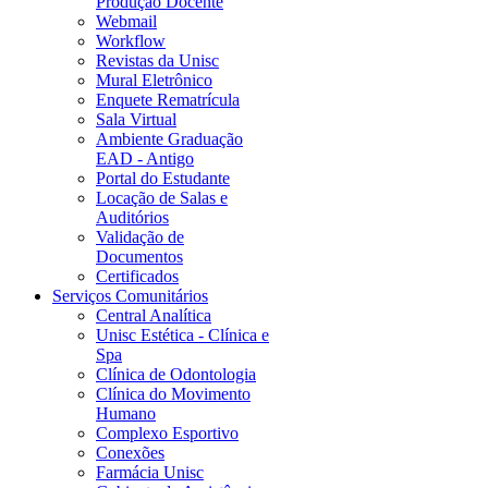
Produção Docente
Webmail
Workflow
Revistas da Unisc
Mural Eletrônico
Enquete Rematrícula
Sala Virtual
Ambiente Graduação
EAD - Antigo
Portal do Estudante
Locação de Salas e
Auditórios
Validação de
Documentos
Certificados
Serviços Comunitários
Central Analítica
Unisc Estética - Clínica e
Spa
Clínica de Odontologia
Clínica do Movimento
Humano
Complexo Esportivo
Conexões
Farmácia Unisc