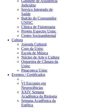
Gabinete de Assistência
Judiciária
Serviço Integrado de
Saúde
Balcão do Consumidor
UNISC
Clínica de Fisioterapia
Projeto Espectro Unisc
Centro Socioambiental
Cultura
Agenda Cultural
Coro da Unisc
Escola de Música
Núcleo de Arte e Cultura
Orquestra de Câmara da
Unisc
Pinacoteca Unisc
Eventos / Certificados
VI Encontro em
Neurociências
XXIV Semana
Acadêmica da Biologia
Semana Acadêmica da
Estética