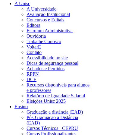
A Unisc
A Universidade
Avaliação Institucional
Concursos e Editais
Editora
Estrutura Administrativa
Ouvidoria
Trabalhe Conosco
VoltarE
Contato
Acessibilidade no site
Dicas de segurança pessoal
Achados e Perdidos
RPPN
DCE
Recursos disponíveis para alunos
e professores
Relatório de Igualdade Salarial
Eleições Unisc 2025
Ensino
Graduação a distância (EAD)
Pós-Graduação a Distância
(EAD)
Cursos Técnicos - CEPRU
Cursos Profissionalizantes