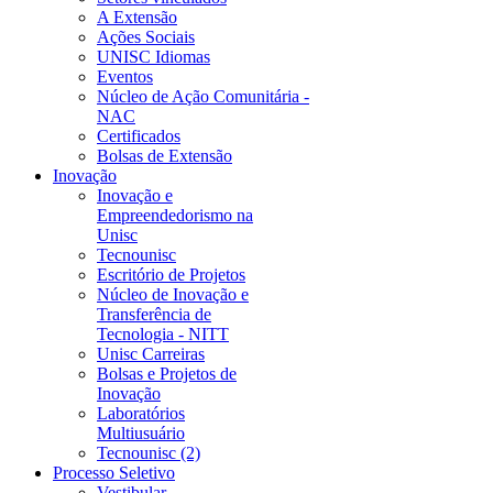
A Extensão
Ações Sociais
UNISC Idiomas
Eventos
Núcleo de Ação Comunitária -
NAC
Certificados
Bolsas de Extensão
Inovação
Inovação e
Empreendedorismo na
Unisc
Tecnounisc
Escritório de Projetos
Núcleo de Inovação e
Transferência de
Tecnologia - NITT
Unisc Carreiras
Bolsas e Projetos de
Inovação
Laboratórios
Multiusuário
Tecnounisc (2)
Processo Seletivo
Vestibular