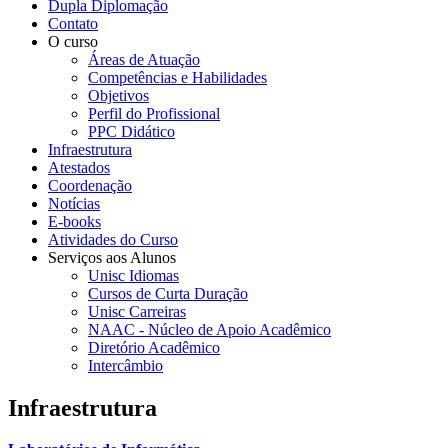
Dupla Diplomação
Contato
O curso
Áreas de Atuação
Competências e Habilidades
Objetivos
Perfil do Profissional
PPC Didático
Infraestrutura
Atestados
Coordenação
Notícias
E-books
Atividades do Curso
Serviços aos Alunos
Unisc Idiomas
Cursos de Curta Duração
Unisc Carreiras
NAAC - Núcleo de Apoio Acadêmico
Diretório Acadêmico
Intercâmbio
Infraestrutura