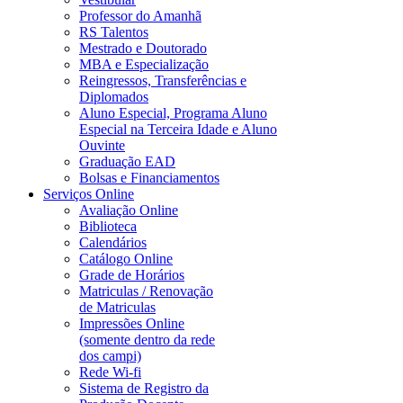
Professor do Amanhã
RS Talentos
Mestrado e Doutorado
MBA e Especialização
Reingressos, Transferências e
Diplomados
Aluno Especial, Programa Aluno
Especial na Terceira Idade e Aluno
Ouvinte
Graduação EAD
Bolsas e Financiamentos
Serviços Online
Avaliação Online
Biblioteca
Calendários
Catálogo Online
Grade de Horários
Matriculas / Renovação
de Matriculas
Impressões Online
(somente dentro da rede
dos campi)
Rede Wi-fi
Sistema de Registro da