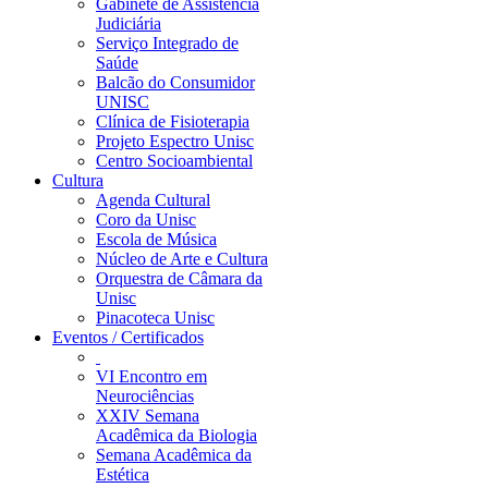
Gabinete de Assistência
Judiciária
Serviço Integrado de
Saúde
Balcão do Consumidor
UNISC
Clínica de Fisioterapia
Projeto Espectro Unisc
Centro Socioambiental
Cultura
Agenda Cultural
Coro da Unisc
Escola de Música
Núcleo de Arte e Cultura
Orquestra de Câmara da
Unisc
Pinacoteca Unisc
Eventos / Certificados
VI Encontro em
Neurociências
XXIV Semana
Acadêmica da Biologia
Semana Acadêmica da
Estética