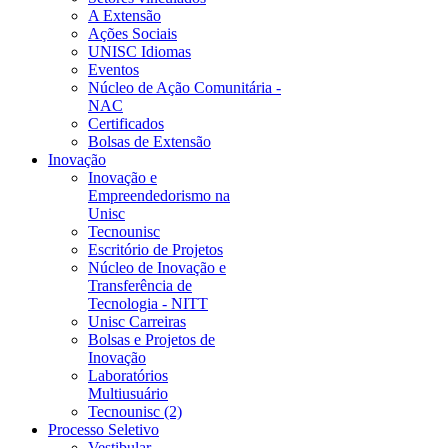
A Extensão
Ações Sociais
UNISC Idiomas
Eventos
Núcleo de Ação Comunitária -
NAC
Certificados
Bolsas de Extensão
Inovação
Inovação e
Empreendedorismo na
Unisc
Tecnounisc
Escritório de Projetos
Núcleo de Inovação e
Transferência de
Tecnologia - NITT
Unisc Carreiras
Bolsas e Projetos de
Inovação
Laboratórios
Multiusuário
Tecnounisc (2)
Processo Seletivo
Vestibular