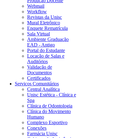
Produção Docente
Webmail
Workflow
Revistas da Unisc
Mural Eletrônico
Enquete Rematrícula
Sala Virtual
Ambiente Graduação
EAD - Antigo
Portal do Estudante
Locação de Salas e
Auditórios
Validação de
Documentos
Certificados
Serviços Comunitários
Central Analítica
Unisc Estética - Clínica e
Spa
Clínica de Odontologia
Clínica do Movimento
Humano
Complexo Esportivo
Conexões
Farmácia Unisc