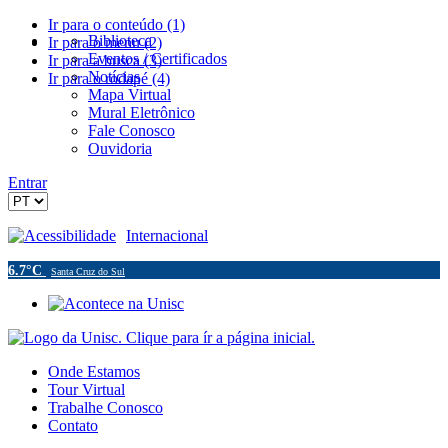
Ir para o conteúdo (1)
Biblioteca
Ir para o menu (2)
Eventos / Certificados
Ir para a busca (3)
Notícias
Ir para o rodapé (4)
Mapa Virtual
Mural Eletrônico
Fale Conosco
Ouvidoria
Entrar
Acessibilidade
Internacional
6.7°C
Santa Cruz do Sul
Onde Estamos
Tour Virtual
Trabalhe Conosco
Contato