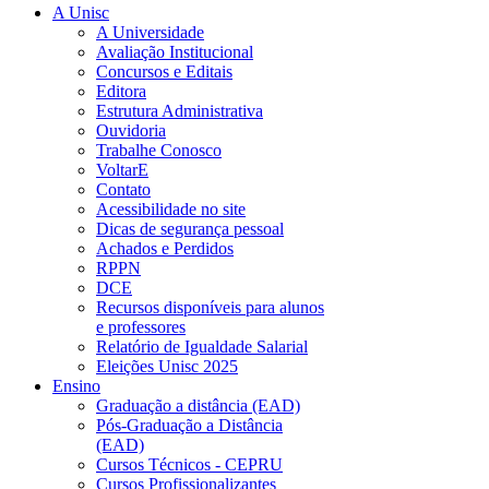
A Unisc
A Universidade
Avaliação Institucional
Concursos e Editais
Editora
Estrutura Administrativa
Ouvidoria
Trabalhe Conosco
VoltarE
Contato
Acessibilidade no site
Dicas de segurança pessoal
Achados e Perdidos
RPPN
DCE
Recursos disponíveis para alunos
e professores
Relatório de Igualdade Salarial
Eleições Unisc 2025
Ensino
Graduação a distância (EAD)
Pós-Graduação a Distância
(EAD)
Cursos Técnicos - CEPRU
Cursos Profissionalizantes