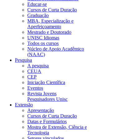
Educar-se
Cursos de Curta Duração
Graduação
MBA, Especialização e
Aperfeiçoamento
Mestrado e Doutorado
UNISC Idiomas
Todos os cursos
Núcleo de Apoio Acadêmico
(NAAC)
Pesquisa
A pesquisa
CEUA
CEP
Iniciação Científica
Eventos
Revista Jovens
Pesquisadores Unisc
Extensão
Apresentação
Cursos de Curta Duração
Datas e Formulários
Mostra de Extensão, Ciência e
Tecnologia
Setores vinculados