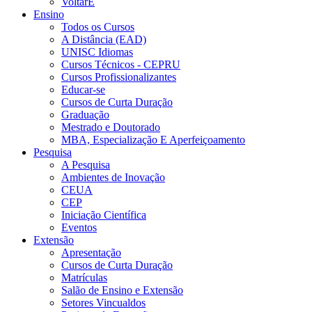
VoltarE
Ensino
Todos os Cursos
A Distância (EAD)
UNISC Idiomas
Cursos Técnicos - CEPRU
Cursos Profissionalizantes
Educar-se
Cursos de Curta Duração
Graduação
Mestrado e Doutorado
MBA, Especialização E Aperfeiçoamento
Pesquisa
A Pesquisa
Ambientes de Inovação
CEUA
CEP
Iniciação Científica
Eventos
Extensão
Apresentação
Cursos de Curta Duração
Matrículas
Salão de Ensino e Extensão
Setores Vincualdos