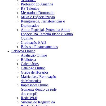
Professor do Amanhã
RS Talentos
Mestrado e Doutorado
MBA e Especialização
Reingressos, Transferências e
Diplomados
Aluno Especial, Programa Aluno
Especial na Terceira Idade e Aluno
Ouvinte
Graduação EAD
Bolsas e Financiamentos
Serviços Online
Avaliação Online
Biblioteca
Calendários
Catálogo Online
Grade de Horários
Matriculas / Renovação
de Matriculas
Impressões Online
(somente dentro da rede
dos campi)
Rede Wi-fi
Sistema de Registro da