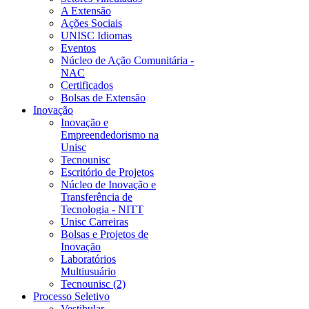
A Extensão
Ações Sociais
UNISC Idiomas
Eventos
Núcleo de Ação Comunitária -
NAC
Certificados
Bolsas de Extensão
Inovação
Inovação e
Empreendedorismo na
Unisc
Tecnounisc
Escritório de Projetos
Núcleo de Inovação e
Transferência de
Tecnologia - NITT
Unisc Carreiras
Bolsas e Projetos de
Inovação
Laboratórios
Multiusuário
Tecnounisc (2)
Processo Seletivo
Vestibular