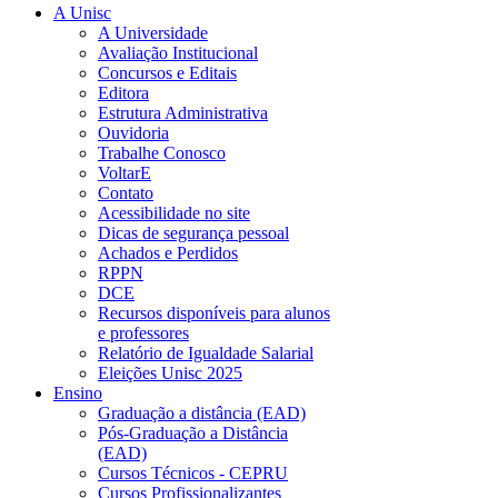
A Unisc
A Universidade
Avaliação Institucional
Concursos e Editais
Editora
Estrutura Administrativa
Ouvidoria
Trabalhe Conosco
VoltarE
Contato
Acessibilidade no site
Dicas de segurança pessoal
Achados e Perdidos
RPPN
DCE
Recursos disponíveis para alunos
e professores
Relatório de Igualdade Salarial
Eleições Unisc 2025
Ensino
Graduação a distância (EAD)
Pós-Graduação a Distância
(EAD)
Cursos Técnicos - CEPRU
Cursos Profissionalizantes