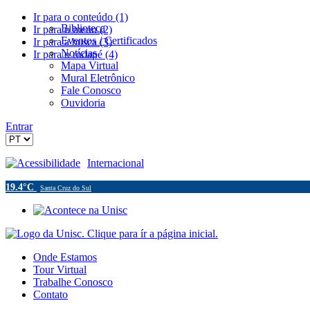
Ir para o conteúdo (1)
Biblioteca
Ir para o menu (2)
Eventos / Certificados
Ir para a busca (3)
Notícias
Ir para o rodapé (4)
Mapa Virtual
Mural Eletrônico
Fale Conosco
Ouvidoria
Entrar
Acessibilidade
Internacional
19.4°C
Santa Cruz do Sul
Onde Estamos
Tour Virtual
Trabalhe Conosco
Contato