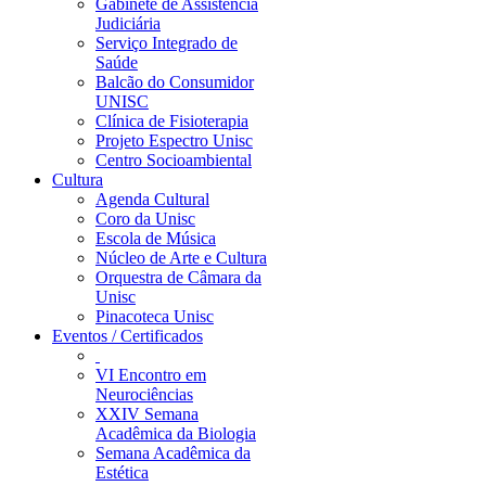
Gabinete de Assistência
Judiciária
Serviço Integrado de
Saúde
Balcão do Consumidor
UNISC
Clínica de Fisioterapia
Projeto Espectro Unisc
Centro Socioambiental
Cultura
Agenda Cultural
Coro da Unisc
Escola de Música
Núcleo de Arte e Cultura
Orquestra de Câmara da
Unisc
Pinacoteca Unisc
Eventos / Certificados
VI Encontro em
Neurociências
XXIV Semana
Acadêmica da Biologia
Semana Acadêmica da
Estética