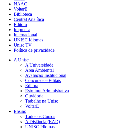
NAAC
VoltarE
Biblioteca
Central Analítica
Editora
Imprensa
Internacional
UNISC Idiomas
Unisc TV
Política de privacidade
A Unisc
A Universidade
Área Ambiental
Avaliação Institucional
Concursos e Editais
Editora
Estrutura Administrativa
Ouvidoria
Trabalhe na Unisc
VoltarE
Ensino
Todos os Cursos
A Distância (EAD)
UNISC Idiomas