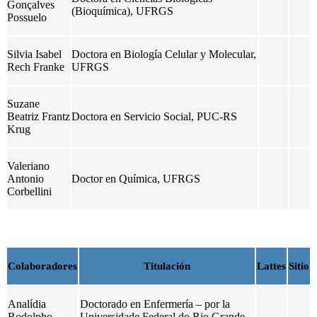
Gonçalves
(Bioquímica), UFRGS
Possuelo
Silvia Isabel
Doctora en Biología Celular y Molecular,
Rech Franke
UFRGS
Suzane
Beatriz Frantz
Doctora en Servicio Social, PUC-RS
Krug
Valeriano
Antonio
Doctor en Química, UFRGS
Corbellini
Colaboradores
Titulación
Lattes
Sitio
Analídia
Doctorado en Enfermería – por la
Rodolpho
Universidade Federal do Rio Grande