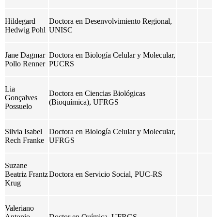
Hildegard
Doctora en Desenvolvimiento Regional,
Hedwig
Pohl
UNISC
Jane Dagmar
Doctora en Biología Celular y Molecular,
Pollo Renner
PUCRS
Lia
Doctora en Ciencias Biológicas
Gonçalves
(Bioquímica), UFRGS
Possuelo
Silvia Isabel
Doctora en Biología Celular y Molecular,
Rech Franke
UFRGS
Suzane
Beatriz Frantz
Doctora en Servicio Social, PUC-RS
Krug
Valeriano
Antonio
Doctor en Química, UFRGS