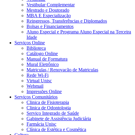
Vestibular Complementar
Mestrado e Doutorado
MBA E Especialização
Reingressos, Transferências e Diplomados
Bolsas e Financiamentos
Aluno Especial e Programa Aluno Especial na Terceira
Idade
Serviços Online
Biblioteca
Catálogo Online
Manual de Formatura
Mural Eletrônico
Matriculas / Renovação de Matriculas
Rede Wi-Fi
Virtual Unisc
Webmail
Impressões Online
Serviços Comunitários
Clinica de Fisioterapia
Clinica de Odontologia
Serviço Integrado de Saúde
Gabinete de Assistência Judiciária
Farmácia Unisc
Clínica de Estética e Cosmética
Cultura