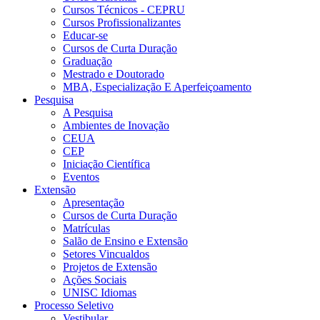
Cursos Técnicos - CEPRU
Cursos Profissionalizantes
Educar-se
Cursos de Curta Duração
Graduação
Mestrado e Doutorado
MBA, Especialização E Aperfeiçoamento
Pesquisa
A Pesquisa
Ambientes de Inovação
CEUA
CEP
Iniciação Científica
Eventos
Extensão
Apresentação
Cursos de Curta Duração
Matrículas
Salão de Ensino e Extensão
Setores Vincualdos
Projetos de Extensão
Ações Sociais
UNISC Idiomas
Processo Seletivo
Vestibular