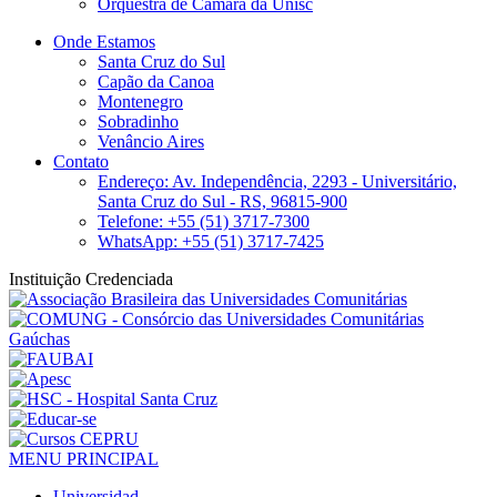
Orquestra de Câmara da Unisc
Onde Estamos
Santa Cruz do Sul
Capão da Canoa
Montenegro
Sobradinho
Venâncio Aires
Contato
Endereço: Av. Independência, 2293 - Universitário,
Santa Cruz do Sul - RS, 96815-900
Telefone: +55 (51) 3717-7300
WhatsApp: +55 (51) 3717-7425
Instituição Credenciada
MENU PRINCIPAL
Universidad