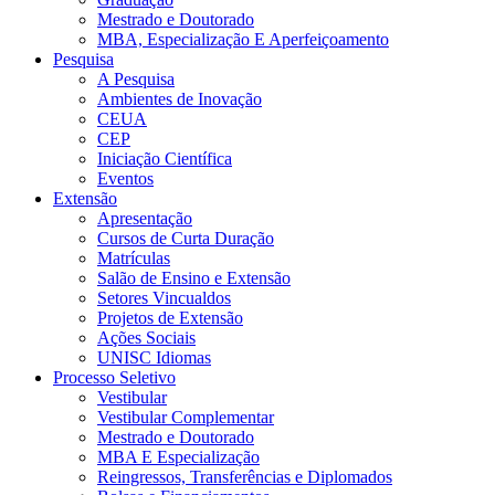
Mestrado e Doutorado
MBA, Especialização E Aperfeiçoamento
Pesquisa
A Pesquisa
Ambientes de Inovação
CEUA
CEP
Iniciação Científica
Eventos
Extensão
Apresentação
Cursos de Curta Duração
Matrículas
Salão de Ensino e Extensão
Setores Vincualdos
Projetos de Extensão
Ações Sociais
UNISC Idiomas
Processo Seletivo
Vestibular
Vestibular Complementar
Mestrado e Doutorado
MBA E Especialização
Reingressos, Transferências e Diplomados