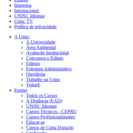
Imprensa
Internacional
UNISC Idiomas
Unisc TV
Política de privacidade
A Unisc
A Universidade
Área Ambiental
Avaliação Institucional
Concursos e Editais
Editora
Estrutura Administrativa
Ouvidoria
Trabalhe na Unisc
VoltarE
Ensino
Todos os Cursos
A Distância (EAD)
UNISC Idiomas
Cursos Técnicos - CEPRU
Cursos Profissionalizantes
Educar-se
Cursos de Curta Duração
Graduação