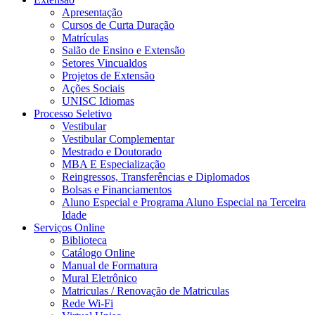
Apresentação
Cursos de Curta Duração
Matrículas
Salão de Ensino e Extensão
Setores Vincualdos
Projetos de Extensão
Ações Sociais
UNISC Idiomas
Processo Seletivo
Vestibular
Vestibular Complementar
Mestrado e Doutorado
MBA E Especialização
Reingressos, Transferências e Diplomados
Bolsas e Financiamentos
Aluno Especial e Programa Aluno Especial na Terceira
Idade
Serviços Online
Biblioteca
Catálogo Online
Manual de Formatura
Mural Eletrônico
Matriculas / Renovação de Matriculas
Rede Wi-Fi