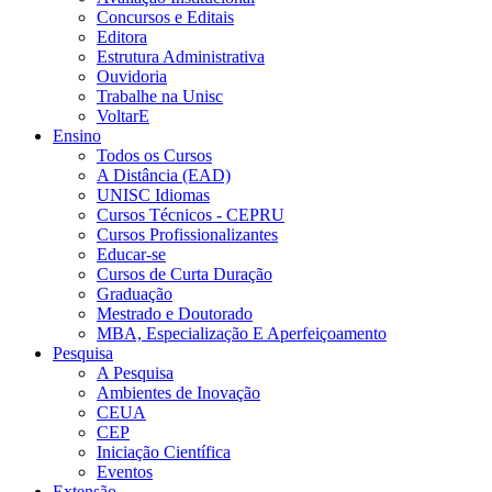
Concursos e Editais
Editora
Estrutura Administrativa
Ouvidoria
Trabalhe na Unisc
VoltarE
Ensino
Todos os Cursos
A Distância (EAD)
UNISC Idiomas
Cursos Técnicos - CEPRU
Cursos Profissionalizantes
Educar-se
Cursos de Curta Duração
Graduação
Mestrado e Doutorado
MBA, Especialização E Aperfeiçoamento
Pesquisa
A Pesquisa
Ambientes de Inovação
CEUA
CEP
Iniciação Científica
Eventos
Extensão