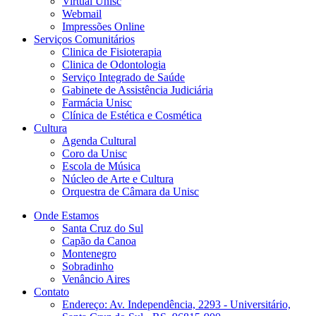
Virtual Unisc
Webmail
Impressões Online
Serviços Comunitários
Clinica de Fisioterapia
Clinica de Odontologia
Serviço Integrado de Saúde
Gabinete de Assistência Judiciária
Farmácia Unisc
Clínica de Estética e Cosmética
Cultura
Agenda Cultural
Coro da Unisc
Escola de Música
Núcleo de Arte e Cultura
Orquestra de Câmara da Unisc
Onde Estamos
Santa Cruz do Sul
Capão da Canoa
Montenegro
Sobradinho
Venâncio Aires
Contato
Endereço: Av. Independência, 2293 - Universitário,