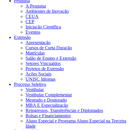
Pesquisa
A Pesquisa
Ambientes de Inovação
CEUA
CEP
Iniciação Científica
Eventos
Extensão
Apresentação
Cursos de Curta Duração
Matrículas
Salão de Ensino e Extensão
Setores Vincualdos
Projetos de Extensão
Ações Sociais
UNISC Idiomas
Processo Seletivo
Vestibular
Vestibular Complementar
Mestrado e Doutorado
MBA E Especialização
Reingressos, Transferências e Diplomados
Bolsas e Financiamentos
Aluno Especial e Programa Aluno Especial na Terceira
Idade