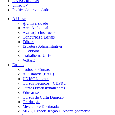
UNISC Idiomas
Unisc TV
Política de privacidade
A Unisc
A Universidade
Área Ambiental
Avaliação Institucional
Concursos e Editais
Editora
Estrutura Administrativa
Ouvidoria
Trabalhe na Unisc
VoltarE
Ensino
Todos os Cursos
A Distância (EAD)
UNISC Idiomas
Cursos Técnicos - CEPRU
Cursos Profissionalizantes
Educar-se
Cursos de Curta Duração
Graduação
Mestrado e Doutorado
MBA, Especialização E Aperfeiçoamento