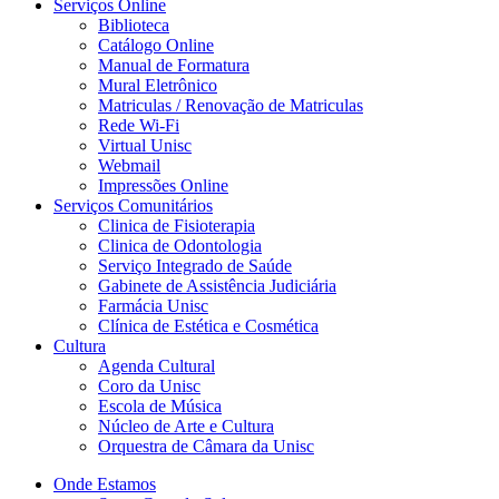
Serviços Online
Biblioteca
Catálogo Online
Manual de Formatura
Mural Eletrônico
Matriculas / Renovação de Matriculas
Rede Wi-Fi
Virtual Unisc
Webmail
Impressões Online
Serviços Comunitários
Clinica de Fisioterapia
Clinica de Odontologia
Serviço Integrado de Saúde
Gabinete de Assistência Judiciária
Farmácia Unisc
Clínica de Estética e Cosmética
Cultura
Agenda Cultural
Coro da Unisc
Escola de Música
Núcleo de Arte e Cultura
Orquestra de Câmara da Unisc
Onde Estamos