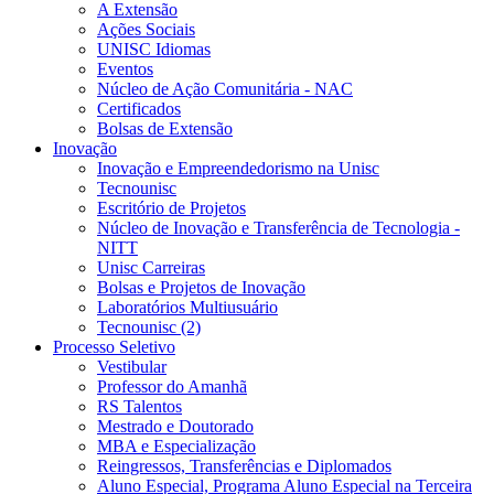
A Extensão
Ações Sociais
UNISC Idiomas
Eventos
Núcleo de Ação Comunitária - NAC
Certificados
Bolsas de Extensão
Inovação
Inovação e Empreendedorismo na Unisc
Tecnounisc
Escritório de Projetos
Núcleo de Inovação e Transferência de Tecnologia -
NITT
Unisc Carreiras
Bolsas e Projetos de Inovação
Laboratórios Multiusuário
Tecnounisc (2)
Processo Seletivo
Vestibular
Professor do Amanhã
RS Talentos
Mestrado e Doutorado
MBA e Especialização
Reingressos, Transferências e Diplomados
Aluno Especial, Programa Aluno Especial na Terceira