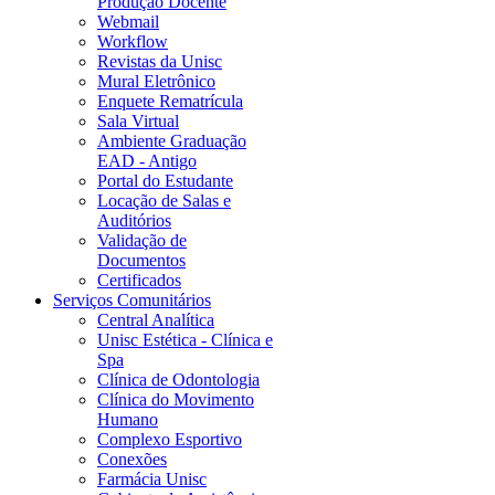
Produção Docente
Webmail
Workflow
Revistas da Unisc
Mural Eletrônico
Enquete Rematrícula
Sala Virtual
Ambiente Graduação
EAD - Antigo
Portal do Estudante
Locação de Salas e
Auditórios
Validação de
Documentos
Certificados
Serviços Comunitários
Central Analítica
Unisc Estética - Clínica e
Spa
Clínica de Odontologia
Clínica do Movimento
Humano
Complexo Esportivo
Conexões
Farmácia Unisc