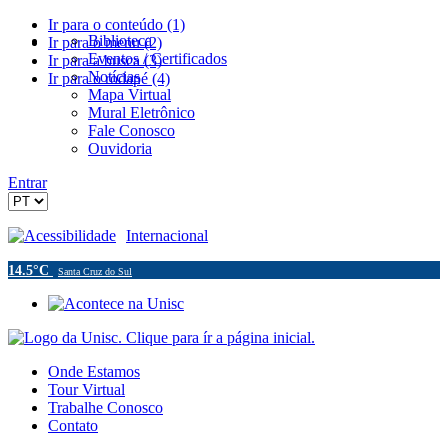
Ir para o conteúdo (1)
Biblioteca
Ir para o menu (2)
Eventos / Certificados
Ir para a busca (3)
Notícias
Ir para o rodapé (4)
Mapa Virtual
Mural Eletrônico
Fale Conosco
Ouvidoria
Entrar
Acessibilidade
Internacional
14.5°C
Santa Cruz do Sul
Onde Estamos
Tour Virtual
Trabalhe Conosco
Contato