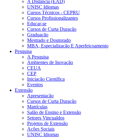
A Distância (EAD)
UNISC Idiomas
Cursos Técnicos - CEPRU
Cursos Profissionalizantes
Educar-se
Cursos de Curta Duração
Graduação
Mestrado e Doutorado
MBA, Especialização E Aperfeiçoamento
Pesquisa
A Pesquisa
Ambientes de Inovação
CEUA
CEP
Iniciação Científica
Eventos
Extensão
Apresentação
Cursos de Curta Duração
Matrículas
Salão de Ensino e Extensão
Setores Vincualdos
Projetos de Extensão
Ações Sociais
UNISC Idiomas