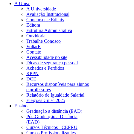
A Unisc
A Universidade
Avaliação Institucional
Concursos e Editais
Editora
Estrutura Administrativa
Ouvidoria
Trabalhe Conosco
VoltarE
Contato
Acessibilidade no site
Dicas de segurança pessoal
Achados e Perdidos
RPPN
DCE
Recursos disponíveis para alunos
e professores
Relatório de Igualdade Salarial
Eleições Unisc 2025
Ensino
Graduação a distância (EAD)
Pós-Graduação a Distância
(EAD)
Cursos Técnicos - CEPRU
Cursos Profissionalizantes