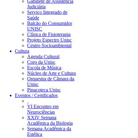
Gabinete de Assistência
Judiciária
Serviço Integrado de
Saúde
Balcão do Consumidor
UNISC
Clínica de Fisioterapia
Projeto Espectro Unisc
Centro Socioambiental
Cultura
Agenda Cultural
Coro da Unisc
Escola de Música
Núcleo de Arte e Cultura
Orquestra de Câmara da
Unisc
Pinacoteca Unisc
Eventos / Certificados
VI Encontro em
Neurociências
XXIV Semana
Acadêmica da Biologia
Semana Acadêmica da
Estética