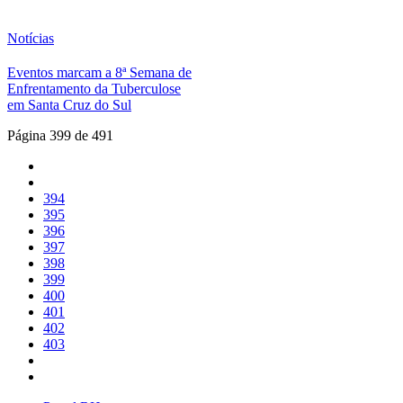
Notícias
Eventos marcam a 8ª Semana de
Enfrentamento da Tuberculose
em Santa Cruz do Sul
Página 399 de 491
394
395
396
397
398
399
400
401
402
403