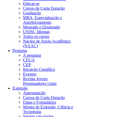
Educar-se
Cursos de Curta Duração
Graduação
MBA, Especialização e
Aperfeiçoamento
Mestrado e Doutorado
UNISC Idiomas
Todos os cursos
Núcleo de Apoio Acadêmico
(NAAC)
Pesquisa
A pesquisa
CEUA
CEP
Iniciação Científica
Eventos
Revista Jovens
Pesquisadores Unisc
Extensão
Apresentação
Cursos de Curta Duração
Datas e Formulários
Mostra de Extensão, Ciência e
Tecnologia
Setores vinculados