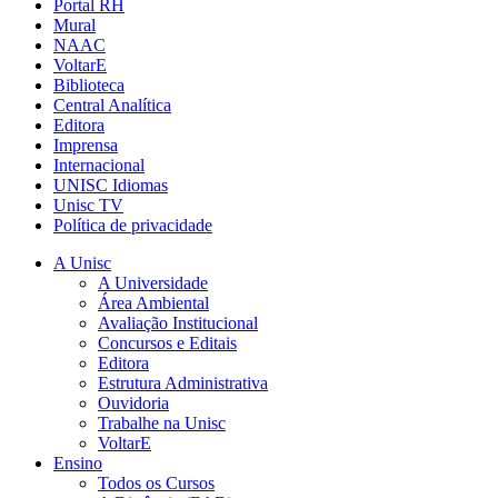
Portal RH
Mural
NAAC
VoltarE
Biblioteca
Central Analítica
Editora
Imprensa
Internacional
UNISC Idiomas
Unisc TV
Política de privacidade
A Unisc
A Universidade
Área Ambiental
Avaliação Institucional
Concursos e Editais
Editora
Estrutura Administrativa
Ouvidoria
Trabalhe na Unisc
VoltarE
Ensino
Todos os Cursos