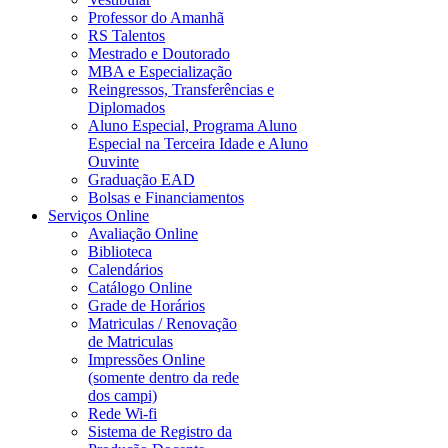
Professor do Amanhã
RS Talentos
Mestrado e Doutorado
MBA e Especialização
Reingressos, Transferências e
Diplomados
Aluno Especial, Programa Aluno
Especial na Terceira Idade e Aluno
Ouvinte
Graduação EAD
Bolsas e Financiamentos
Serviços Online
Avaliação Online
Biblioteca
Calendários
Catálogo Online
Grade de Horários
Matriculas / Renovação
de Matriculas
Impressões Online
(somente dentro da rede
dos campi)
Rede Wi-fi
Sistema de Registro da