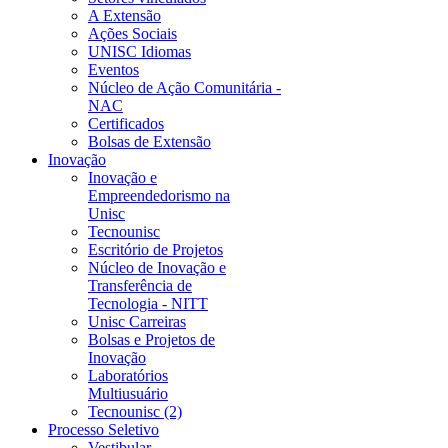
A Extensão
Ações Sociais
UNISC Idiomas
Eventos
Núcleo de Ação Comunitária -
NAC
Certificados
Bolsas de Extensão
Inovação
Inovação e
Empreendedorismo na
Unisc
Tecnounisc
Escritório de Projetos
Núcleo de Inovação e
Transferência de
Tecnologia - NITT
Unisc Carreiras
Bolsas e Projetos de
Inovação
Laboratórios
Multiusuário
Tecnounisc (2)
Processo Seletivo
Vestibular