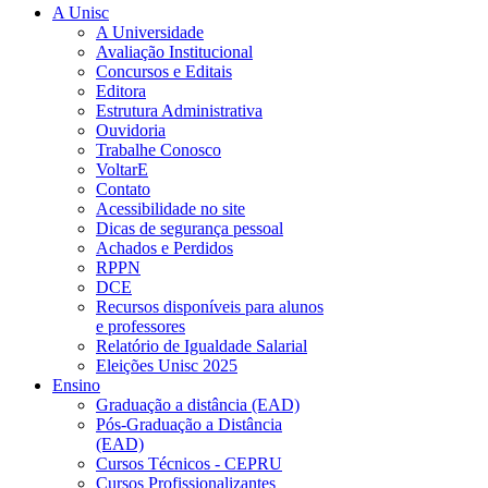
A Unisc
A Universidade
Avaliação Institucional
Concursos e Editais
Editora
Estrutura Administrativa
Ouvidoria
Trabalhe Conosco
VoltarE
Contato
Acessibilidade no site
Dicas de segurança pessoal
Achados e Perdidos
RPPN
DCE
Recursos disponíveis para alunos
e professores
Relatório de Igualdade Salarial
Eleições Unisc 2025
Ensino
Graduação a distância (EAD)
Pós-Graduação a Distância
(EAD)
Cursos Técnicos - CEPRU
Cursos Profissionalizantes