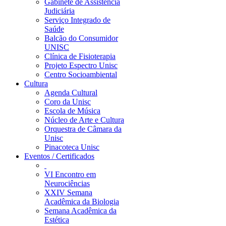
Gabinete de Assistência
Judiciária
Serviço Integrado de
Saúde
Balcão do Consumidor
UNISC
Clínica de Fisioterapia
Projeto Espectro Unisc
Centro Socioambiental
Cultura
Agenda Cultural
Coro da Unisc
Escola de Música
Núcleo de Arte e Cultura
Orquestra de Câmara da
Unisc
Pinacoteca Unisc
Eventos / Certificados
VI Encontro em
Neurociências
XXIV Semana
Acadêmica da Biologia
Semana Acadêmica da
Estética