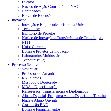
Eventos
Núcleo de Ação Comunitária - NAC
Certificados
Bolsas de Extensão
Inovação
Inovação e Empreendedorismo na Unisc
Tecnounisc
Escritório de Projetos
Núcleo de Inovação e Transferência de Tecnologia -
NITT
Unisc Carreiras
Bolsas e Projetos de Inovação
Laboratórios Multiusuário
Tecnounisc (2)
Processo Seletivo
Vestibular
Professor do Amanhã
RS Talentos
Mestrado e Doutorado
MBA e Especialização
Reingressos, Transferências e Diplomados
Aluno Especial, Programa Aluno Especial na Terceira
Idade e Aluno Ouvinte
Graduação EAD
Bolsas e Financiamentos