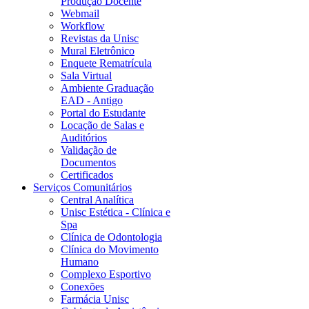
Produção Docente
Webmail
Workflow
Revistas da Unisc
Mural Eletrônico
Enquete Rematrícula
Sala Virtual
Ambiente Graduação
EAD - Antigo
Portal do Estudante
Locação de Salas e
Auditórios
Validação de
Documentos
Certificados
Serviços Comunitários
Central Analítica
Unisc Estética - Clínica e
Spa
Clínica de Odontologia
Clínica do Movimento
Humano
Complexo Esportivo
Conexões
Farmácia Unisc