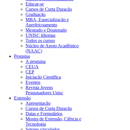
Educar-se
Cursos de Curta Duração
Graduação
MBA, Especialização e
Aperfeiçoamento
Mestrado e Doutorado
UNISC Idiomas
Todos os cursos
Núcleo de Apoio Acadêmico
(NAAC)
Pesquisa
A pesquisa
CEUA
CEP
Iniciação Científica
Eventos
Revista Jovens
Pesquisadores Unisc
Extensão
Apresentação
Cursos de Curta Duração
Datas e Formulários
Mostra de Extensão, Ciência e
Tecnologia
Setores vinculados