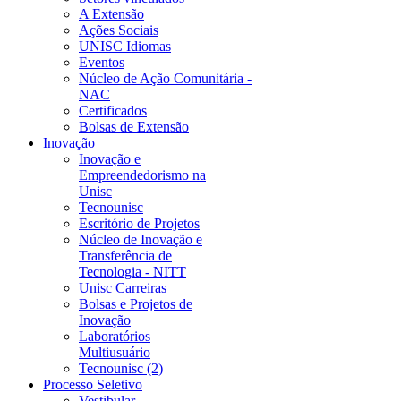
A Extensão
Ações Sociais
UNISC Idiomas
Eventos
Núcleo de Ação Comunitária -
NAC
Certificados
Bolsas de Extensão
Inovação
Inovação e
Empreendedorismo na
Unisc
Tecnounisc
Escritório de Projetos
Núcleo de Inovação e
Transferência de
Tecnologia - NITT
Unisc Carreiras
Bolsas e Projetos de
Inovação
Laboratórios
Multiusuário
Tecnounisc (2)
Processo Seletivo
Vestibular