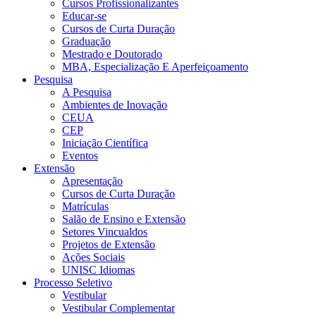
Cursos Profissionalizantes
Educar-se
Cursos de Curta Duração
Graduação
Mestrado e Doutorado
MBA, Especialização E Aperfeiçoamento
Pesquisa
A Pesquisa
Ambientes de Inovação
CEUA
CEP
Iniciação Científica
Eventos
Extensão
Apresentação
Cursos de Curta Duração
Matrículas
Salão de Ensino e Extensão
Setores Vincualdos
Projetos de Extensão
Ações Sociais
UNISC Idiomas
Processo Seletivo
Vestibular
Vestibular Complementar