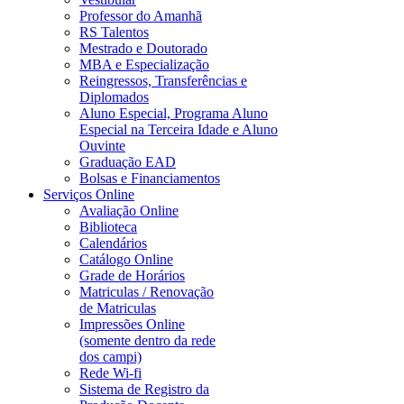
Professor do Amanhã
RS Talentos
Mestrado e Doutorado
MBA e Especialização
Reingressos, Transferências e
Diplomados
Aluno Especial, Programa Aluno
Especial na Terceira Idade e Aluno
Ouvinte
Graduação EAD
Bolsas e Financiamentos
Serviços Online
Avaliação Online
Biblioteca
Calendários
Catálogo Online
Grade de Horários
Matriculas / Renovação
de Matriculas
Impressões Online
(somente dentro da rede
dos campi)
Rede Wi-fi
Sistema de Registro da