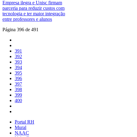
Empresa ilegra e Unisc firmam
parceria para reduzir custos com
tecnologia e ter maior integração
entre professores e alunos
Página 396 de 491
391
392
393
394
395
396
397
398
399
400
Portal RH
Mural
NAAC