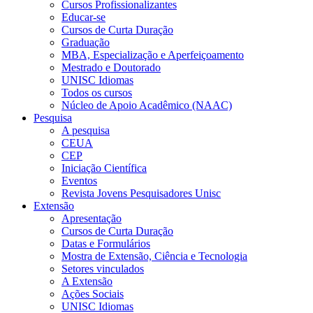
Cursos Profissionalizantes
Educar-se
Cursos de Curta Duração
Graduação
MBA, Especialização e Aperfeiçoamento
Mestrado e Doutorado
UNISC Idiomas
Todos os cursos
Núcleo de Apoio Acadêmico (NAAC)
Pesquisa
A pesquisa
CEUA
CEP
Iniciação Científica
Eventos
Revista Jovens Pesquisadores Unisc
Extensão
Apresentação
Cursos de Curta Duração
Datas e Formulários
Mostra de Extensão, Ciência e Tecnologia
Setores vinculados
A Extensão
Ações Sociais
UNISC Idiomas