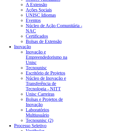
A Extensão
Ações Sociais
UNISC Idiomas
Eventos
Núcleo de Ação Comunitária -
NAC
Certificados
Bolsas de Extensão
Inovação
Inovação e
Empreendedorismo na
Unisc
Tecnounisc
Escritório de Projetos
Núcleo de Inovação e
Transferência de
Tecnologia - NITT
Unisc Carreiras
Bolsas e Projetos de
Inovação
Laboratórios
Multiusuário
Tecnounisc (2)
Processo Seletivo
Vestibular