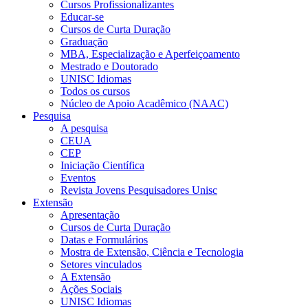
Cursos Profissionalizantes
Educar-se
Cursos de Curta Duração
Graduação
MBA, Especialização e Aperfeiçoamento
Mestrado e Doutorado
UNISC Idiomas
Todos os cursos
Núcleo de Apoio Acadêmico (NAAC)
Pesquisa
A pesquisa
CEUA
CEP
Iniciação Científica
Eventos
Revista Jovens Pesquisadores Unisc
Extensão
Apresentação
Cursos de Curta Duração
Datas e Formulários
Mostra de Extensão, Ciência e Tecnologia
Setores vinculados
A Extensão
Ações Sociais
UNISC Idiomas