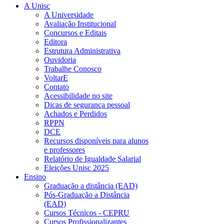
A Unisc
A Universidade
Avaliação Institucional
Concursos e Editais
Editora
Estrutura Administrativa
Ouvidoria
Trabalhe Conosco
VoltarE
Contato
Acessibilidade no site
Dicas de segurança pessoal
Achados e Perdidos
RPPN
DCE
Recursos disponíveis para alunos
e professores
Relatório de Igualdade Salarial
Eleições Unisc 2025
Ensino
Graduação a distância (EAD)
Pós-Graduação a Distância
(EAD)
Cursos Técnicos - CEPRU
Cursos Profissionalizantes