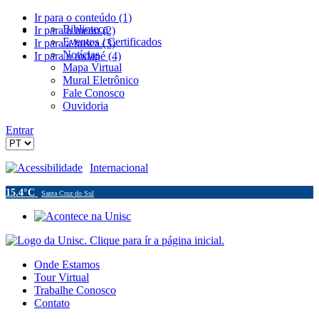
Ir para o conteúdo (1)
Biblioteca
Ir para o menu (2)
Eventos / Certificados
Ir para a busca (3)
Notícias
Ir para o rodapé (4)
Mapa Virtual
Mural Eletrônico
Fale Conosco
Ouvidoria
Entrar
Acessibilidade
Internacional
15.4°C
Santa Cruz do Sul
Onde Estamos
Tour Virtual
Trabalhe Conosco
Contato