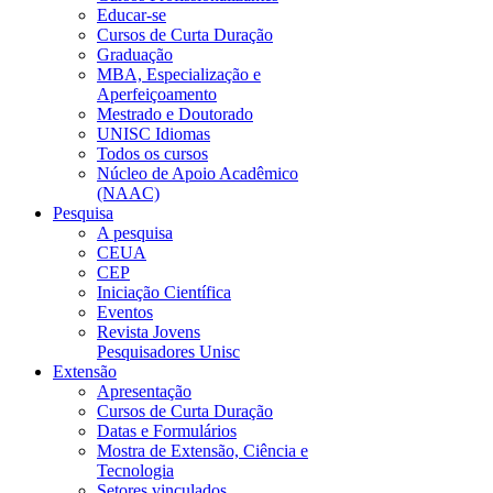
Educar-se
Cursos de Curta Duração
Graduação
MBA, Especialização e
Aperfeiçoamento
Mestrado e Doutorado
UNISC Idiomas
Todos os cursos
Núcleo de Apoio Acadêmico
(NAAC)
Pesquisa
A pesquisa
CEUA
CEP
Iniciação Científica
Eventos
Revista Jovens
Pesquisadores Unisc
Extensão
Apresentação
Cursos de Curta Duração
Datas e Formulários
Mostra de Extensão, Ciência e
Tecnologia
Setores vinculados