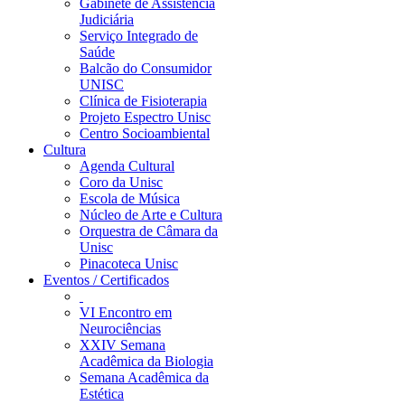
Gabinete de Assistência
Judiciária
Serviço Integrado de
Saúde
Balcão do Consumidor
UNISC
Clínica de Fisioterapia
Projeto Espectro Unisc
Centro Socioambiental
Cultura
Agenda Cultural
Coro da Unisc
Escola de Música
Núcleo de Arte e Cultura
Orquestra de Câmara da
Unisc
Pinacoteca Unisc
Eventos / Certificados
VI Encontro em
Neurociências
XXIV Semana
Acadêmica da Biologia
Semana Acadêmica da
Estética