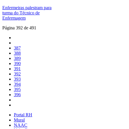
Enfermeiras palestram para
turma do Técnico de
Enfermagem
Página 392 de 491
387
388
389
390
391
392
393
394
395
396
Portal RH
Mural
NAAC