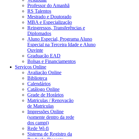
Professor do Amanhã
RS Talentos
Mestrado e Doutorado
MBA e Especialização
Reingressos, Transferências e
Diplomados
Aluno Especial, Programa Aluno
Especial na Terceira Idade e Aluno
Ouvinte
Graduação EAD
Bolsas e Financiamentos
Serviços Online
Avaliação Online
Biblioteca
Calendários
Catálogo Online
Grade de Horários
Matriculas / Renovação
de Matriculas
Impressões Online
(somente dentro da rede
dos campi)
Rede Wi-fi
Sistema de Registro da