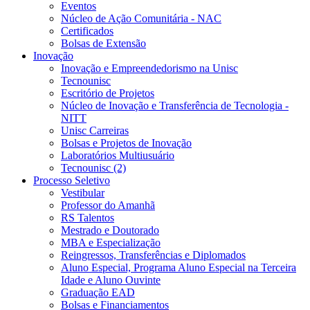
Eventos
Núcleo de Ação Comunitária - NAC
Certificados
Bolsas de Extensão
Inovação
Inovação e Empreendedorismo na Unisc
Tecnounisc
Escritório de Projetos
Núcleo de Inovação e Transferência de Tecnologia -
NITT
Unisc Carreiras
Bolsas e Projetos de Inovação
Laboratórios Multiusuário
Tecnounisc (2)
Processo Seletivo
Vestibular
Professor do Amanhã
RS Talentos
Mestrado e Doutorado
MBA e Especialização
Reingressos, Transferências e Diplomados
Aluno Especial, Programa Aluno Especial na Terceira
Idade e Aluno Ouvinte
Graduação EAD
Bolsas e Financiamentos