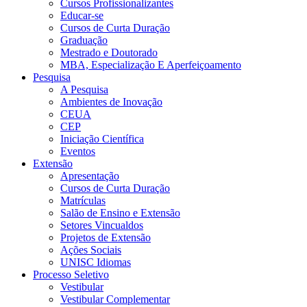
Cursos Profissionalizantes
Educar-se
Cursos de Curta Duração
Graduação
Mestrado e Doutorado
MBA, Especialização E Aperfeiçoamento
Pesquisa
A Pesquisa
Ambientes de Inovação
CEUA
CEP
Iniciação Científica
Eventos
Extensão
Apresentação
Cursos de Curta Duração
Matrículas
Salão de Ensino e Extensão
Setores Vincualdos
Projetos de Extensão
Ações Sociais
UNISC Idiomas
Processo Seletivo
Vestibular
Vestibular Complementar