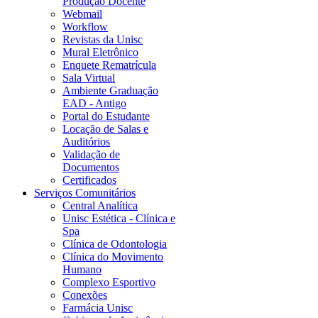
Produção Docente
Webmail
Workflow
Revistas da Unisc
Mural Eletrônico
Enquete Rematrícula
Sala Virtual
Ambiente Graduação
EAD - Antigo
Portal do Estudante
Locação de Salas e
Auditórios
Validação de
Documentos
Certificados
Serviços Comunitários
Central Analítica
Unisc Estética - Clínica e
Spa
Clínica de Odontologia
Clínica do Movimento
Humano
Complexo Esportivo
Conexões
Farmácia Unisc