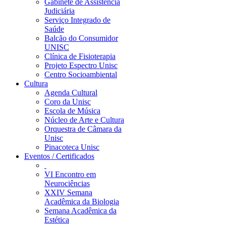
Gabinete de Assistência
Judiciária
Serviço Integrado de
Saúde
Balcão do Consumidor
UNISC
Clínica de Fisioterapia
Projeto Espectro Unisc
Centro Socioambiental
Cultura
Agenda Cultural
Coro da Unisc
Escola de Música
Núcleo de Arte e Cultura
Orquestra de Câmara da
Unisc
Pinacoteca Unisc
Eventos / Certificados
VI Encontro em
Neurociências
XXIV Semana
Acadêmica da Biologia
Semana Acadêmica da
Estética