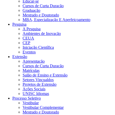
Educar-se
Cursos de Curta Duração
Graduação
Mestrado e Doutorado
MBA, Especialização E Aperfeiçoamento
Pesquisa
A Pesquisa
Ambientes de Inovação
CEUA
CEP
Iniciação Científica
Eventos
Extensão
Apresentação
Cursos de Curta Duração
Matrículas
Salão de Ensino e Extensão
Setores Vincualdos
Projetos de Extensão
Ações Sociais
UNISC Idiomas
Processo Seletivo
Vestibular
Vestibular Complementar
Mestrado e Doutorado