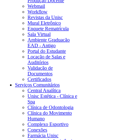
Produção Docente
Webmail
Workflow
Revistas da Unisc
Mural Eletrônico
Enquete Rematrícula
Sala Virtual
Ambiente Graduação
EAD - Antigo
Portal do Estudante
Locação de Salas e
Auditórios
Validação de
Documentos
Certificados
Serviços Comunitários
Central Analítica
Unisc Estética - Clínica e
Spa
Clínica de Odontologia
Clínica do Movimento
Humano
Complexo Esportivo
Conexões
Farmácia Unisc