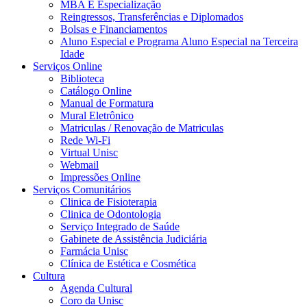
MBA E Especialização
Reingressos, Transferências e Diplomados
Bolsas e Financiamentos
Aluno Especial e Programa Aluno Especial na Terceira
Idade
Serviços Online
Biblioteca
Catálogo Online
Manual de Formatura
Mural Eletrônico
Matriculas / Renovação de Matriculas
Rede Wi-Fi
Virtual Unisc
Webmail
Impressões Online
Serviços Comunitários
Clinica de Fisioterapia
Clinica de Odontologia
Serviço Integrado de Saúde
Gabinete de Assistência Judiciária
Farmácia Unisc
Clínica de Estética e Cosmética
Cultura
Agenda Cultural
Coro da Unisc