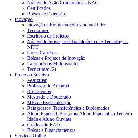
Núcleo de Ação Comunitária - NAC
Certificados
Bolsas de Extensão
Inovação
Inovação e Empreendedorismo na Unisc
Tecnounisc
Escritório de Projetos
Núcleo de Inovação e Transferência de Tecnologia -
NITT
Unisc Carreiras
Bolsas e Projetos de Inovação
Laboratórios Multiusuário
Tecnounisc (2)
Processo Seletivo
Vestibular
Professor do Amanhã
RS Talentos
Mestrado e Doutorado
MBA e Especialização
Reingressos, Transferências e Diplomados
Aluno Especial, Programa Aluno Especial na Terceira
Idade e Aluno Ouvinte
Graduação EAD
Bolsas e Financiamentos
Serviços Online