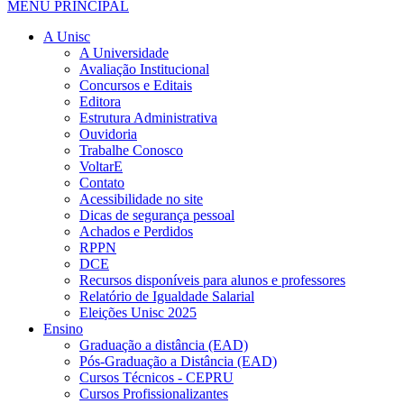
MENU PRINCIPAL
A Unisc
A Universidade
Avaliação Institucional
Concursos e Editais
Editora
Estrutura Administrativa
Ouvidoria
Trabalhe Conosco
VoltarE
Contato
Acessibilidade no site
Dicas de segurança pessoal
Achados e Perdidos
RPPN
DCE
Recursos disponíveis para alunos e professores
Relatório de Igualdade Salarial
Eleições Unisc 2025
Ensino
Graduação a distância (EAD)
Pós-Graduação a Distância (EAD)
Cursos Técnicos - CEPRU
Cursos Profissionalizantes