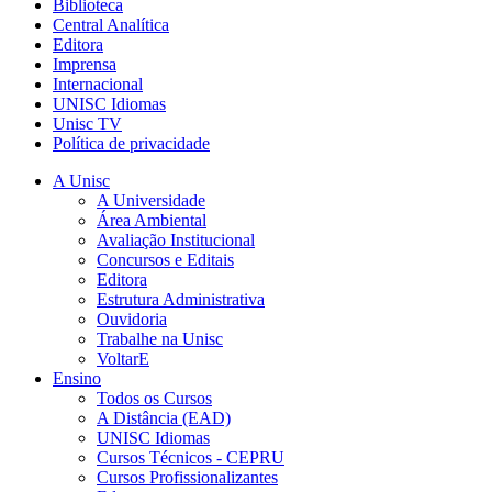
Biblioteca
Central Analítica
Editora
Imprensa
Internacional
UNISC Idiomas
Unisc TV
Política de privacidade
A Unisc
A Universidade
Área Ambiental
Avaliação Institucional
Concursos e Editais
Editora
Estrutura Administrativa
Ouvidoria
Trabalhe na Unisc
VoltarE
Ensino
Todos os Cursos
A Distância (EAD)
UNISC Idiomas
Cursos Técnicos - CEPRU
Cursos Profissionalizantes