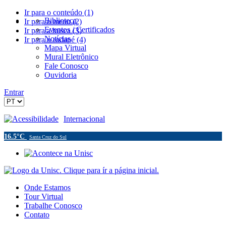
Ir para o conteúdo (1)
Biblioteca
Ir para o menu (2)
Eventos / Certificados
Ir para a busca (3)
Notícias
Ir para o rodapé (4)
Mapa Virtual
Mural Eletrônico
Fale Conosco
Ouvidoria
Entrar
Acessibilidade
Internacional
16.5°C
Santa Cruz do Sul
Onde Estamos
Tour Virtual
Trabalhe Conosco
Contato