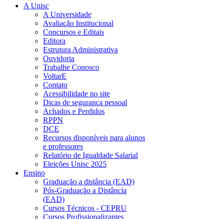
A Unisc
A Universidade
Avaliação Institucional
Concursos e Editais
Editora
Estrutura Administrativa
Ouvidoria
Trabalhe Conosco
VoltarE
Contato
Acessibilidade no site
Dicas de segurança pessoal
Achados e Perdidos
RPPN
DCE
Recursos disponíveis para alunos
e professores
Relatório de Igualdade Salarial
Eleições Unisc 2025
Ensino
Graduação a distância (EAD)
Pós-Graduação a Distância
(EAD)
Cursos Técnicos - CEPRU
Cursos Profissionalizantes