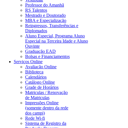
Professor do Amanhã
RS Talentos
Mestrado e Doutorado
MBA e Especialização
Reingressos, Transferências e
Diplomados
Aluno Especial, Programa Aluno
Especial na Terceira Idade e Aluno
Ouvinte
Graduação EAD
Bolsas e Financiamentos
Serviços Online
Avaliação Online
Biblioteca
Calendários
Catálogo Online
Grade de Horários
Matriculas / Renovação
de Matriculas
Impressões Online
(somente dentro da rede
dos campi)
Rede Wi-fi
Sistema de Registro da