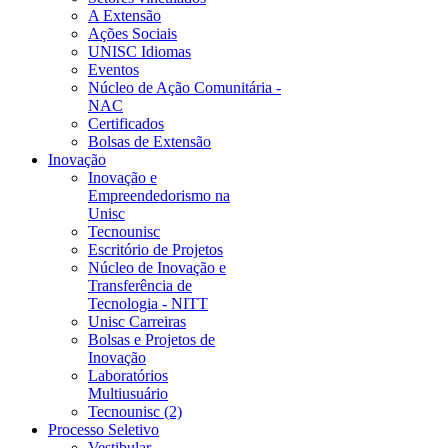
A Extensão
Ações Sociais
UNISC Idiomas
Eventos
Núcleo de Ação Comunitária -
NAC
Certificados
Bolsas de Extensão
Inovação
Inovação e
Empreendedorismo na
Unisc
Tecnounisc
Escritório de Projetos
Núcleo de Inovação e
Transferência de
Tecnologia - NITT
Unisc Carreiras
Bolsas e Projetos de
Inovação
Laboratórios
Multiusuário
Tecnounisc (2)
Processo Seletivo
Vestibular