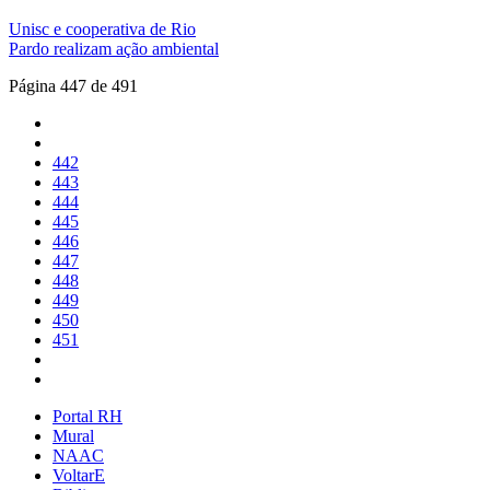
Unisc e cooperativa de Rio
Pardo realizam ação ambiental
Página 447 de 491
442
443
444
445
446
447
448
449
450
451
Portal RH
Mural
NAAC
VoltarE