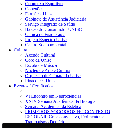
Complexo Esportivo
Conexões
Farmácia Unisc
Gabinete de Assistência Judiciária
Serviço Integrado de Saúde
Balcão do Consumidor UNISC
Clínica de Fisioterapia
Projeto Espectro Unisc
Centro Socioambiental
Cultura
Agenda Cultural
Coro da Unisc
Escola de Música
Núcleo de Arte e Cultura
Orquestra de Câmara da Unisc
Pinacoteca Unisc
Eventos / Certificados
VI Encontro em Neurociências
XXIV Semana Acadêmica da Biologia
Semana Acadêmica da Estética
PRIMEIROS SOCORROS NO CONTEXTO
ESCOLAR: Crise convulsiva, Ferimentos e
Traumatismo Dentário
Notícias