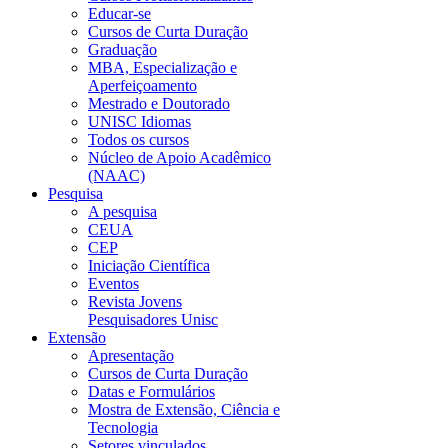
Educar-se
Cursos de Curta Duração
Graduação
MBA, Especialização e
Aperfeiçoamento
Mestrado e Doutorado
UNISC Idiomas
Todos os cursos
Núcleo de Apoio Acadêmico
(NAAC)
Pesquisa
A pesquisa
CEUA
CEP
Iniciação Científica
Eventos
Revista Jovens
Pesquisadores Unisc
Extensão
Apresentação
Cursos de Curta Duração
Datas e Formulários
Mostra de Extensão, Ciência e
Tecnologia
Setores vinculados