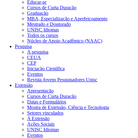
Educar-se
Cursos de Curta Duração
Graduação
MBA, Especialização e Aperfeiçoamento
Mestrado e Doutorado
UNISC Idiomas
Todos os cursos
Núcleo de Apoio Acadêmico (NAAC)
Pesquisa
A pesquisa
CEUA
CEP
Iniciação Científica
Eventos
Revista Jovens Pesquisadores Unisc
Extensão
Apresentação
Cursos de Curta Duração
Datas e Formulários
Mostra de Extensão, Ciência e Tecnologia
Setores vinculados
A Extensão
Ações Sociais
UNISC Idiomas
Eventos